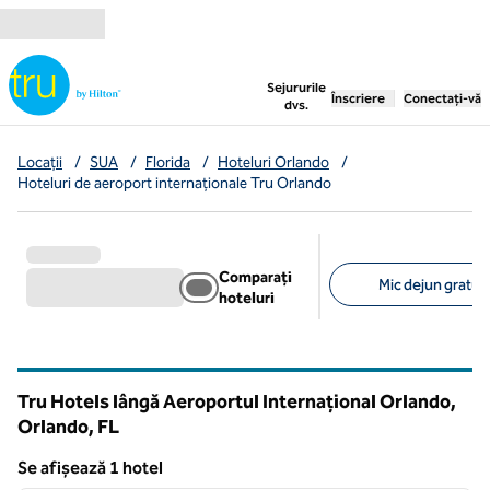
Salt la conținut
,
deschide o filă nouă
Sejururile
Înscriere
Conectați-vă
dvs.
Locații
/
SUA
/
Florida
/
Hoteluri Orlando
/
Hoteluri de aeroport internaționale Tru Orlando
Comparați
Mic dejun gratuit 
hoteluri
Filtre sugerate
Tru Hotels lângă Aeroportul Internațional Orlando,
Orlando,
FL
Florida
Se afișează 1 hotel
1
/
12
Se afișează 1 hotel