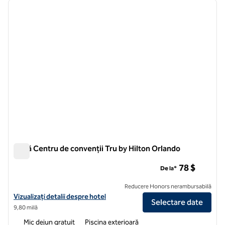
imaginea anterioară
imagin
1 din 12
Zonă Centru de convenții Tru by Hilton Orlando
Zonă Centru de convenții Tru by Hilton Orlando
78 $
De la*
Reducere Honors nerambursabilă
Vizualizați detaliile hotelului pentru zona Tru by Hilton Orlando Con
Vizualizați detalii despre hotel
Selectare date
9,80 milă
Mic dejun gratuit
Piscina exterioară