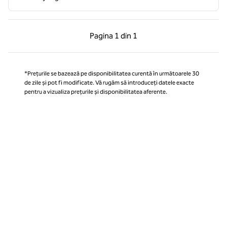
Pagina anterioară, 1 din 1
Pagina următoare, 1 
Pagina
1 din 1
Pagina 1 din 1
*Prețurile se bazează pe disponibilitatea curentă în următoarele 30
de zile și pot fi modificate. Vă rugăm să introduceți datele exacte
pentru a vizualiza prețurile și disponibilitatea aferente.