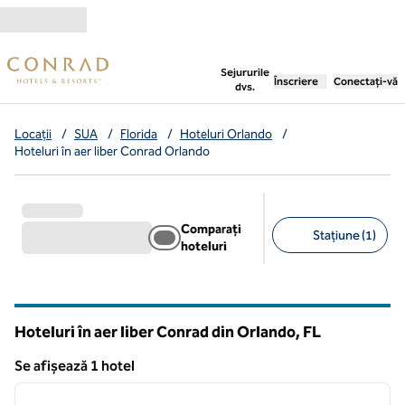
Salt la conținut
,
deschide o filă nouă
Sejururile
Înscriere
Conectați-vă
dvs.
Locații
/
SUA
/
Florida
/
Hoteluri Orlando
/
Hoteluri în aer liber Conrad Orlando
Comparați
Stațiune (1)
hoteluri
Filtre sugerate
Hoteluri în aer liber Conrad din Orlando,
FL
Florida
Se afișează 1 hotel
1
/
9
Se afișează 1 hotel
imaginea anterioară
imagin
1 din 9