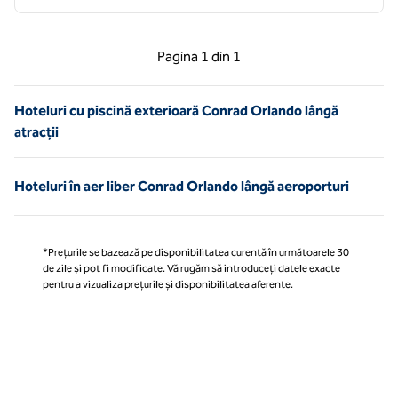
Pagina anterioară, 1 din 1
Pagina următoare, 1 
Pagina
1 din 1
Pagina 1 din 1
Hoteluri cu piscină exterioară Conrad Orlando lângă
atracții
Hoteluri în aer liber Conrad Orlando lângă aeroporturi
*Prețurile se bazează pe disponibilitatea curentă în următoarele 30
de zile și pot fi modificate. Vă rugăm să introduceți datele exacte
pentru a vizualiza prețurile și disponibilitatea aferente.