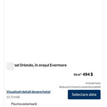
Conrad Orlando, în orașul Evermore
Conrad Orlando, în orașul Evermore
494 $
De la*
Include taxe
Reducere Honors nerambursabilă
Vizualizați detaliile hotelului pentru Conrad Orlando, la Evermore
Vizualizați detalii despre hotel
Selectare date
12,72 milă
Piscina exterioară