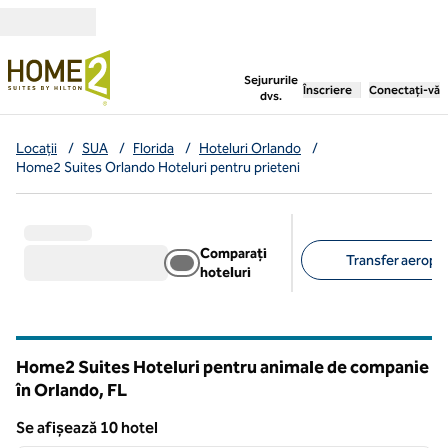
Salt la conținut
,
deschide o filă nouă
Sejururile
Înscriere
Conectați-vă
dvs.
Locații
/
SUA
/
Florida
/
Hoteluri Orlando
/
Home2 Suites Orlando Hoteluri pentru prieteni
Comparați
Transfer aeropor
hoteluri
Filtre sugerate
Home2 Suites Hoteluri pentru animale de companie
în Orlando,
FL
Florida
Se afișează 10 hotel
1
/
12
Se afișează 10 hotel