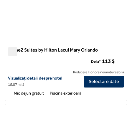
Home2 Suites by Hilton Lacul Mary Orlando
Home2 Suites by Hilton Lacul Mary Orlando
113 $
De la*
Reducere Honors nerambursabilă
Vizualizați detaliile hotelului pentru Home2 Suites by Hilton Lake Ma
Vizualizați detalii despre hotel
Selectare date
15,87 milă
Mic dejun gratuit
Piscina exterioară
1
/
12
imaginea anterioară
imagin
1 din 12