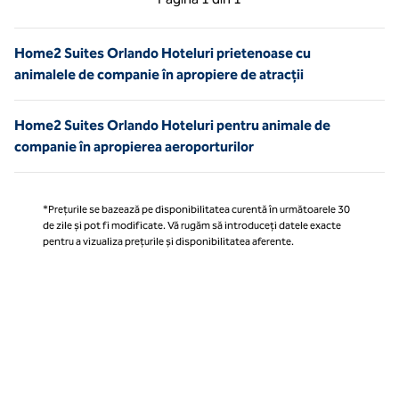
Pagina 1 din 1
Home2 Suites Orlando Hoteluri prietenoase cu
animalele de companie în apropiere de atracții
Home2 Suites Orlando Hoteluri pentru animale de
companie în apropierea aeroporturilor
*Prețurile se bazează pe disponibilitatea curentă în următoarele 30
de zile și pot fi modificate. Vă rugăm să introduceți datele exacte
pentru a vizualiza prețurile și disponibilitatea aferente.