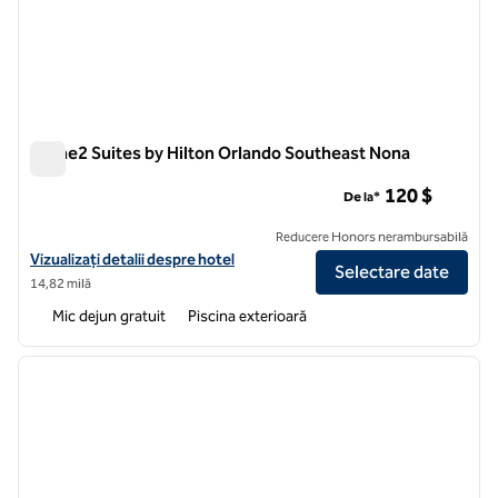
Home2 Suites by Hilton Orlando Southeast Nona
Home2 Suites by Hilton Orlando Southeast Nona
120 $
De la*
Reducere Honors nerambursabilă
Vizualizați detaliile hotelului pentru Home2 Suites by Hilton Orland
Vizualizați detalii despre hotel
Selectare date
14,82 milă
Mic dejun gratuit
Piscina exterioară
1
/
12
imaginea anterioară
imagin
1 din 12