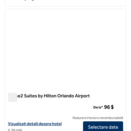
1
/
12
imaginea anterioară
imagin
1 din 12
Home2 Suites by Hilton Orlando Airport
Home2 Suites by Hilton Orlando Airport
96 $
De la*
Reducere Honors nerambursabilă
Vizualizați detaliile hotelului pentru Home2 Suites by Hilton Orlando 
Vizualizați detalii despre hotel
Selectare date
6,38 milă