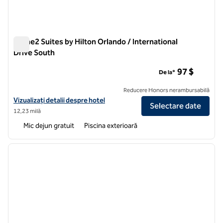
Home2 Suites by Hilton Orlando / International
Drive South
Home2 Suites by Hilton Orlando / International Drive South
97 $
De la*
Reducere Honors nerambursabilă
Vizualizați detaliile hotelului pentru Home2 Suites by Hilton Orlando 
Vizualizați detalii despre hotel
Selectare date
12,23 milă
Mic dejun gratuit
Piscina exterioară
1
/
12
imaginea anterioară
imagin
1 din 12