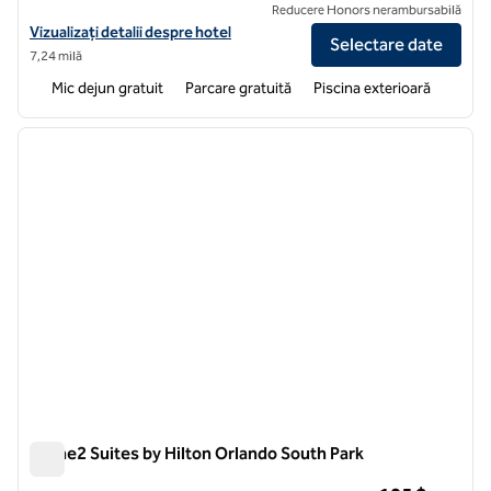
Reducere Honors nerambursabilă
Vizualizați detaliile hotelului pentru Home2 Suites by Hilton Orlando
Vizualizați detalii despre hotel
Selectare date
7,24 milă
Mic dejun gratuit
Parcare gratuită
Piscina exterioară
1
/
12
imaginea anterioară
imagin
1 din 12
Home2 Suites by Hilton Orlando South Park
Home2 Suites by Hilton Orlando South Park