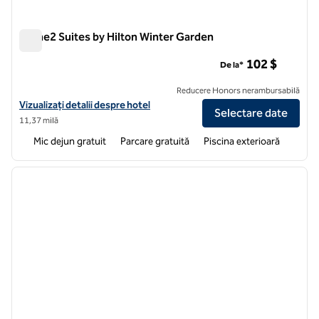
Home2 Suites by Hilton Winter Garden
Home2 Suites by Hilton Winter Garden
102 $
De la*
Reducere Honors nerambursabilă
Vizualizați detaliile hotelului pentru Home2 Suites by Hilton Winter 
Vizualizați detalii despre hotel
Selectare date
11,37 milă
Mic dejun gratuit
Parcare gratuită
Piscina exterioară
1
/
12
imaginea anterioară
imagin
1 din 12