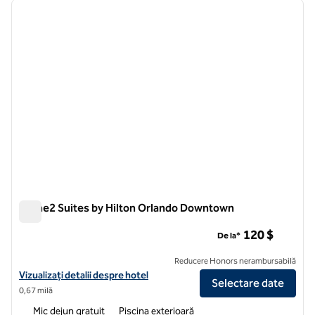
imaginea anterioară
imagin
1 din 12
Home2 Suites by Hilton Orlando Downtown
Home2 Suites by Hilton Orlando Downtown
120 $
De la*
Reducere Honors nerambursabilă
Vizualizați detaliile hotelului pentru Home2 Suites by Hilton Orlan
Vizualizați detalii despre hotel
Selectare date
0,67 milă
Mic dejun gratuit
Piscina exterioară