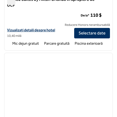
UCF
Home2 Suites by Hilton Orlando în apropiere de UCF
110 $
De la*
Reducere Honors nerambursabilă
Vizualizați detaliile hotelului pentru Home2 Suites by Hilton Orlando
Vizualizați detalii despre hotel
Selectare date
10,40 milă
Mic dejun gratuit
Parcare gratuită
Piscina exterioară
1
/
6
imaginea anterioară
imagin
1 din 6