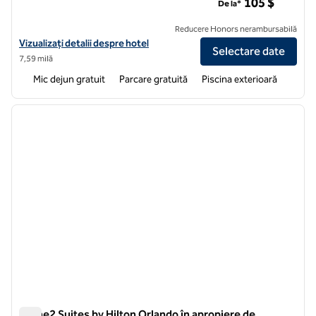
105 $
De la*
Reducere Honors nerambursabilă
Vizualizați detaliile hotelului pentru Home2 Suites by Hilton Orlando
Vizualizați detalii despre hotel
Selectare date
7,59 milă
Mic dejun gratuit
Parcare gratuită
Piscina exterioară
1
/
12
imaginea anterioară
imagin
1 din 12
Home2 Suites by Hilton Orlando în apropiere de