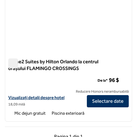
Home2 Suites by Hilton Orlando la centrul
orașului FLAMINGO CROSSINGS
Home2 Suites by Hilton Orlando la centrul orașului FLAMI
96 $
De la*
Reducere Honors nerambursabilă
Vizualizați detaliile hotelului pentru Home2 Suites by Hilton Orl
Vizualizați detalii despre hotel
Selectare date
18,09 milă
Mic dejun gratuit
Piscina exterioară
Pagina anterioară, 1 din 1
Pagina următoare, 1 
Pagina
1 din 1