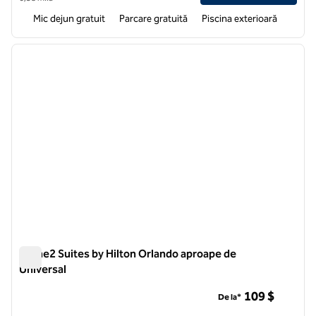
Mic dejun gratuit
Parcare gratuită
Piscina exterioară
1
/
12
imaginea anterioară
imagin
1 din 12
Home2 Suites by Hilton Orlando aproape de
Universal
Home2 Suites by Hilton Orlando aproape de Universal
109 $
De la*