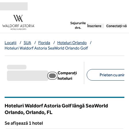
Salt la conținut
,
deschide o filă nouă
Sejururile
Înscriere
Conectați-vă
dvs.
Locații
/
SUA
/
Florida
/
Hoteluri Orlando
/
Hoteluri Waldorf Astoria SeaWorld Orlando Golf
Comparați
Prieten cu anima
hoteluri
Filtre sugerate
Hoteluri Waldorf Astoria Golf lângă SeaWorld
Orlando, Orlando,
FL
Florida
Se afișează 1 hotel
1
/
12
Se afișează 1 hotel