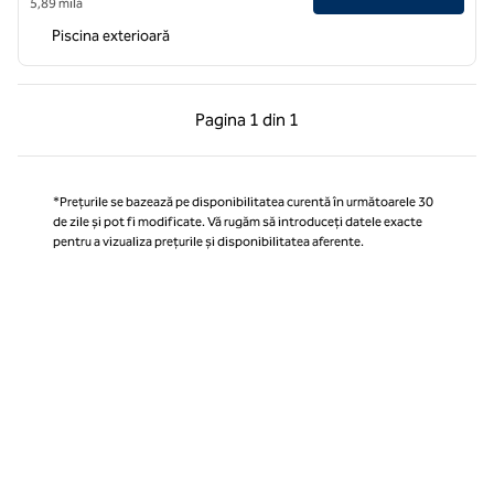
5,89 milă
Piscina exterioară
Pagina anterioară, 1 din 1
Pagina următoare, 1 
Pagina
1 din 1
Pagina 1 din 1
*Prețurile se bazează pe disponibilitatea curentă în următoarele 30
de zile și pot fi modificate. Vă rugăm să introduceți datele exacte
pentru a vizualiza prețurile și disponibilitatea aferente.