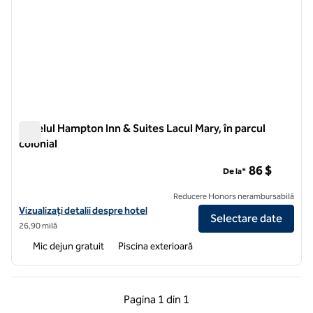
Hotelul Hampton Inn & Suites Lacul Mary, în parcul
colonial
Hotelul Hampton Inn & Suites Lacul Mary, în parcul colonial
86 $
De la*
Reducere Honors nerambursabilă
Vizualizați detaliile hotelului Hampton Inn & Suites Lake Mary în Colo
Vizualizați detalii despre hotel
Selectare date
26,90 milă
Mic dejun gratuit
Piscina exterioară
Pagina anterioară, 1 din 1
Pagina următoare, 1 
Pagina
1 din 1
Pagina 1 din 1