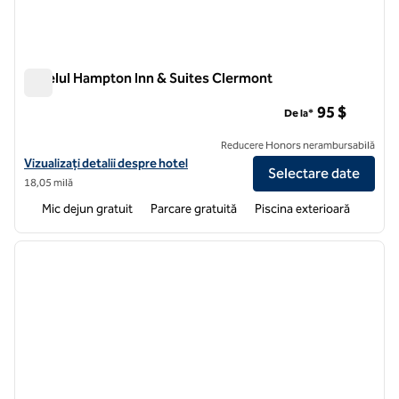
Hotelul Hampton Inn & Suites Clermont
Hotelul Hampton Inn & Suites Clermont
95 $
De la*
Reducere Honors nerambursabilă
Vizualizați detaliile hotelului Hampton Inn & Suites Clermont
Vizualizați detalii despre hotel
Selectare date
18,05 milă
Mic dejun gratuit
Parcare gratuită
Piscina exterioară
1
/
12
imaginea anterioară
imagin
1 din 12