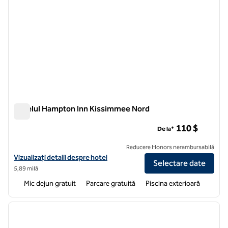
Hotelul Hampton Inn Kissimmee Nord
Hotelul Hampton Inn Kissimmee Nord
110 $
De la*
Reducere Honors nerambursabilă
Vizualizați detaliile hotelului Hampton Inn Kissimmee North
Vizualizați detalii despre hotel
Selectare date
5,89 milă
Mic dejun gratuit
Parcare gratuită
Piscina exterioară
1
/
11
imaginea anterioară
imagin
1 din 11