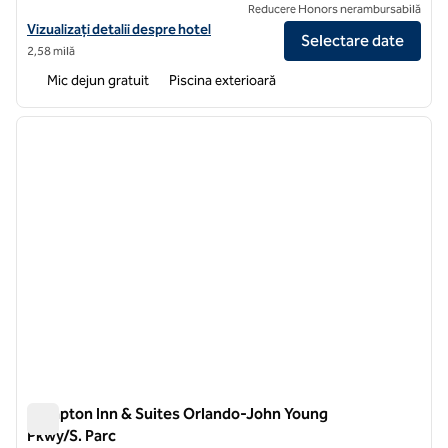
Reducere Honors nerambursabilă
Vizualizați detaliile hotelului pentru Hampton Inn Orlando/Lake Buen
Vizualizați detalii despre hotel
Selectare date
2,58 milă
Mic dejun gratuit
Piscina exterioară
1
/
12
imaginea anterioară
imagin
1 din 12
Hampton Inn & Suites Orlando-John Young
Pkwy/S. Parc