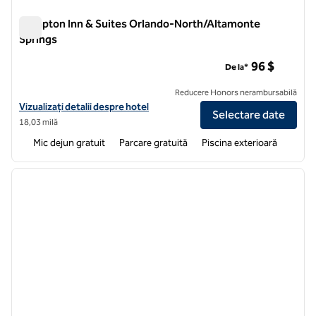
Hampton Inn & Suites Orlando-North/Altamonte
Springs
Hampton Inn & Suites Orlando-North/Altamonte Springs
96 $
De la*
Reducere Honors nerambursabilă
Vizualizați detaliile hotelului pentru Hampton Inn & Suites Orlando
Vizualizați detalii despre hotel
Selectare date
18,03 milă
Mic dejun gratuit
Parcare gratuită
Piscina exterioară
1
/
12
imaginea anterioară
imagin
1 din 12