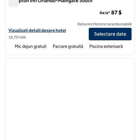
Hampton Inn Orlando-Maingate South
Hampton Inn Orlando-Maingate South
87 $
De la*
Reducere Honors nerambursabilă
Vizualizați detaliile hotelului Hampton Inn Orlando-Maingate South
Vizualizați detalii despre hotel
Selectare date
16,70 milă
Mic dejun gratuit
Parcare gratuită
Piscina exterioară
1
/
12
imaginea anterioară
imagin
1 din 12