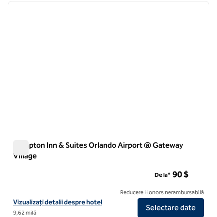
imaginea anterioară
imagin
1 din 12
Hampton Inn & Suites Orlando Airport @ Gateway
Village
Hampton Inn & Suites Orlando Airport @ Gateway Village
90 $
De la*
Reducere Honors nerambursabilă
Vizualizați detaliile hotelului pentru Aeroportul Hampton Inn & Suite
Vizualizați detalii despre hotel
Selectare date
9,62 milă