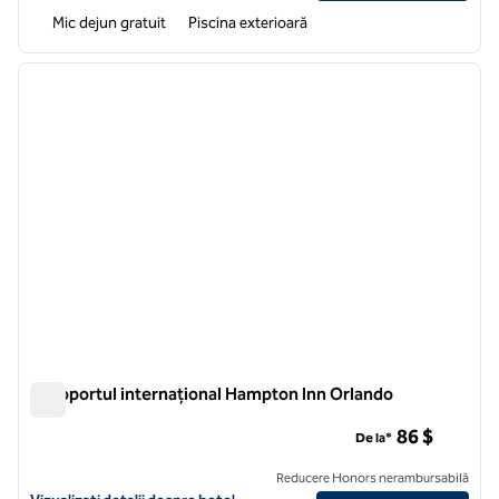
Mic dejun gratuit
Piscina exterioară
1
/
11
imaginea anterioară
imagin
1 din 11
Aeroportul internațional Hampton Inn Orlando
Aeroportul internațional Hampton Inn Orlando
86 $
De la*
Reducere Honors nerambursabilă