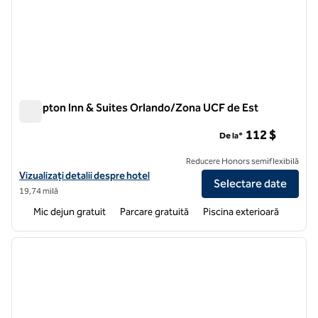
Hampton Inn & Suites Orlando/Zona UCF de Est
Hampton Inn & Suites Orlando/Zona UCF de Est
112 $
De la*
Reducere Honors semiflexibilă
Vizualizați detaliile hotelului pentru Hampton Inn & Suites Orlando/
Vizualizați detalii despre hotel
Selectare date
19,74 milă
Mic dejun gratuit
Parcare gratuită
Piscina exterioară
1
/
11
imaginea anterioară
imagin
1 din 11