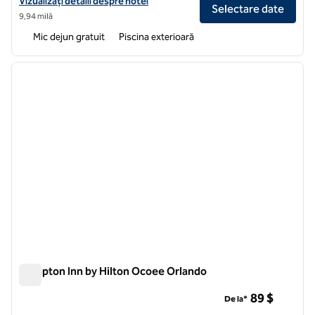
Vizualizați detaliile hotelului pentru Aeroportul Internațional Hampt
Vizualizați detalii despre hotel
Selectare date
9,94 milă
Mic dejun gratuit
Piscina exterioară
1
/
12
imaginea anterioară
imagin
1 din 12
Hampton Inn by Hilton Ocoee Orlando
Hampton Inn by Hilton Ocoee Orlando
89 $
De la*