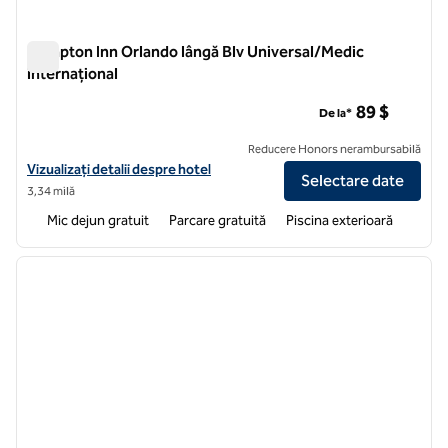
Hampton Inn Orlando lângă Blv Universal/Medic
internațional
Hampton Inn Orlando lângă Blv Universal/Medic internațional
89 $
De la*
Reducere Honors nerambursabilă
Vizualizați detaliile hotelului pentru Hampton Inn Orlando în apropier
Vizualizați detalii despre hotel
Selectare date
3,34 milă
Mic dejun gratuit
Parcare gratuită
Piscina exterioară
1
/
11
imaginea anterioară
imagin
1 din 11