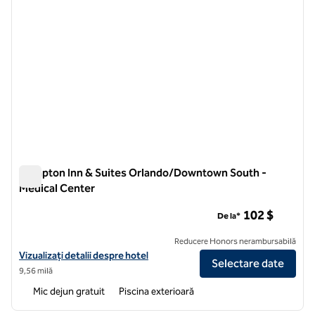
Hampton Inn & Suites Orlando/Downtown South -
Medical Center
Hampton Inn & Suites Orlando/Downtown South - Medical C
102 $
De la*
Reducere Honors nerambursabilă
Vizualizați detaliile hotelului pentru Hampton Inn & Suites Orland
Vizualizați detalii despre hotel
Selectare date
9,56 milă
Mic dejun gratuit
Piscina exterioară
1
/
12