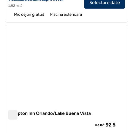
Selectare date
1,92 milă
Mic dejun gratuit
Piscina exterioară
1
/
12
imaginea anterioară
imagin
1 din 12
Hampton Inn Orlando/Lake Buena Vista
Hampton Inn Orlando/Lake Buena Vista
92 $
De la*