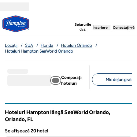
Salt la conținut
,
deschide o filă nouă
Sejururile
Înscriere
Conectați-vă
dvs.
Locații
/
SUA
/
Florida
/
Hoteluri Orlando
/
Hoteluri Hampton SeaWorld Orlando
Comparați
Mic dejun gratuit
hoteluri
Filtre sugerate
Hoteluri Hampton lângă SeaWorld Orlando,
Orlando,
FL
Florida
Se afișează 20 hotel
1
/
12
Se afișează 20 hotel