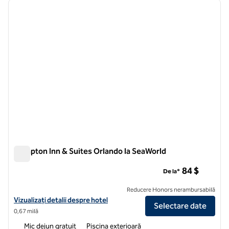
imaginea anterioară
imagin
1 din 12
Hampton Inn & Suites Orlando la SeaWorld
Hampton Inn & Suites Orlando la SeaWorld
84 $
De la*
Reducere Honors nerambursabilă
Vizualizați detaliile hotelului Hampton Inn & Suites Orlando la SeaWor
Vizualizați detalii despre hotel
Selectare date
0,67 milă
Mic dejun gratuit
Piscina exterioară