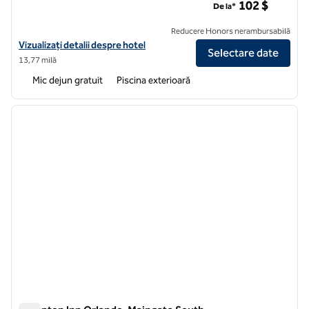
102 $
De la*
Reducere Honors nerambursabilă
Vizualizați detaliile hotelului Hampton Inn Orlando Southeast Nona
Vizualizați detalii despre hotel
Selectare date
13,77 milă
Mic dejun gratuit
Piscina exterioară
1
/
12
imaginea anterioară
imagin
1 din 12