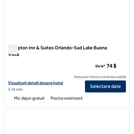
Hampton Inn & Suites Orlando-Sud Lake Buena
Vista
Hampton Inn & Suites Orlando-Sud Lake Buena Vista
74 $
De la*
Reducere Honors nerambursabilă
Vizualizați detaliile hotelului Hampton Inn & Suites Orlando-Sud Lak
Vizualizați detalii despre hotel
Selectare date
5,18 milă
Mic dejun gratuit
Piscina exterioară
1
/
12
imaginea anterioară
imagin
1 din 12