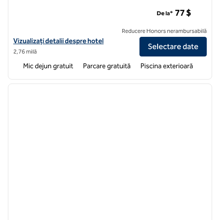
Hampton Inn & Suites Orlando-John Young Pkwy/S. Parc
77 $
De la*
Reducere Honors nerambursabilă
Vizualizați detaliile hotelului Hampton Inn & Suites Orlando-John Yo
Vizualizați detalii despre hotel
Selectare date
2,76 milă
Mic dejun gratuit
Parcare gratuită
Piscina exterioară
1
/
12
imaginea anterioară
imagin
1 din 12