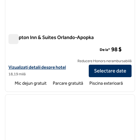
Hampton Inn & Suites Orlando-Apopka
Hampton Inn & Suites Orlando-Apopka
98 $
De la*
Reducere Honors nerambursabilă
Vizualizați detaliile hotelului Hampton Inn & Suites Orlando-Apopka
Vizualizați detalii despre hotel
Selectare date
18,19 milă
Mic dejun gratuit
Parcare gratuită
Piscina exterioară
1
/
12
imaginea anterioară
imagin
1 din 12