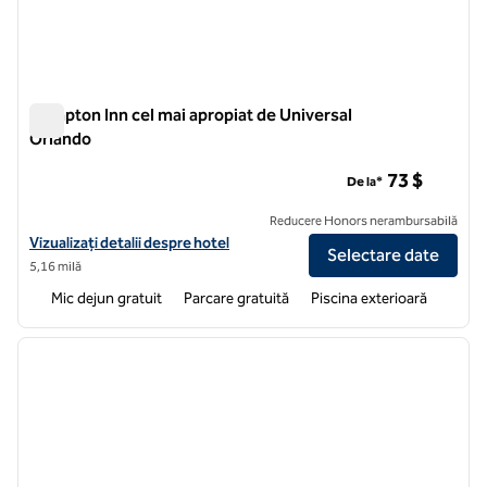
Hampton Inn cel mai apropiat de Universal
Orlando
Hampton Inn cel mai apropiat de Universal Orlando
73 $
De la*
Reducere Honors nerambursabilă
Vizualizați detaliile hotelului Hampton Inn cel mai apropiat de Univers
Vizualizați detalii despre hotel
Selectare date
5,16 milă
Mic dejun gratuit
Parcare gratuită
Piscina exterioară
1
/
12
imaginea anterioară
imagin
1 din 12