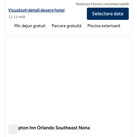
Reducere Honors nerambursabilă
Vizualizați detaliile hotelului Hampton Inn by Hilton Ocoee Orlando
Vizualizați detalii despre hotel
Selectare date
11,11 milă
Mic dejun gratuit
Parcare gratuită
Piscina exterioară
1
/
12
imaginea anterioară
imagin
1 din 12
Hampton Inn Orlando Southeast Nona
Hampton Inn Orlando Southeast Nona