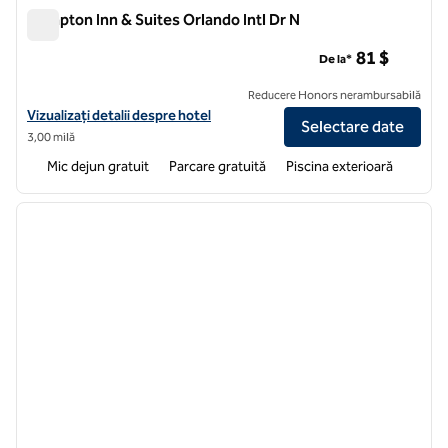
Hampton Inn & Suites Orlando Intl Dr N
Hampton Inn & Suites Orlando Intl Dr N
81 $
De la*
Reducere Honors nerambursabilă
Vizualizați detaliile hotelului Hampton Inn & Suites Orlando Intl Dr N
Vizualizați detalii despre hotel
Selectare date
3,00 milă
Mic dejun gratuit
Parcare gratuită
Piscina exterioară
1
/
12
imaginea anterioară
imagin
1 din 12