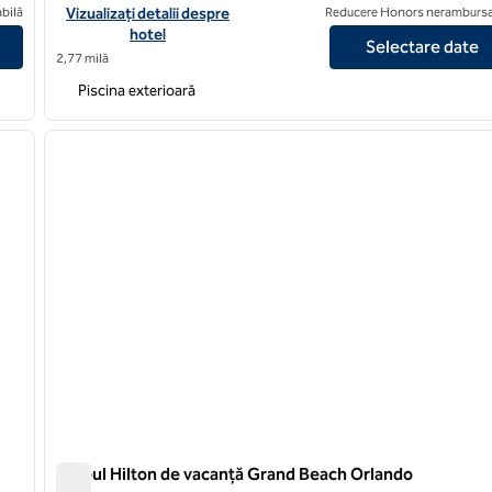
ny Village Orlando
Vizualizați detaliile hotelului Hilton Vacation Club Grande Villas
bilă
Vizualizați detalii despre
Reducere Honors nerambursa
hotel
Selectare date
2,77 milă
Piscina exterioară
/
12
1
imaginea următoare
imaginea anterioară
1 din 12
Clubul Hilton de vacanță Grand Beach Orlando