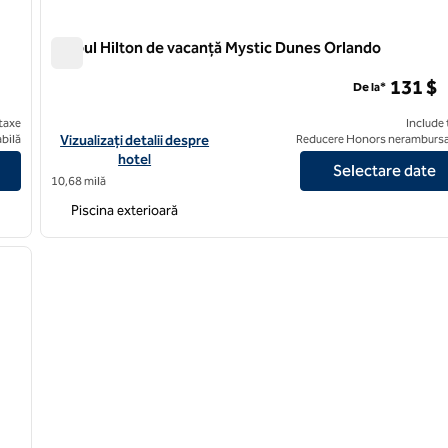
Clubul Hilton de vacanță Mystic Dunes Orlando
Clubul Hilton de vacanță Mystic Dunes Orlando
131 $
De la*
taxe
Include 
esian Isles Kissimmee
Vizualizați detaliile hotelului Hilton Vacation Club Mystic Dunes
bilă
Vizualizați detalii despre
Reducere Honors nerambursa
hotel
Selectare date
10,68 milă
Piscina exterioară
/
12
imaginea următoare