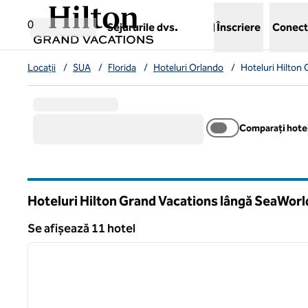
Salt la conținut
,
deschide o filă nouă
0
Sejururile dvs.
Înscriere
Conect
Locații
/
SUA
/
Florida
/
Hoteluri Orlando
/
Hoteluri Hilton
Comparați hotel
Hoteluri Hilton Grand Vacations lângă SeaWorl
Florida
Se afișează 11 hotel
1
Se afișează 11 hotel
imaginea anterioară
1 din 12