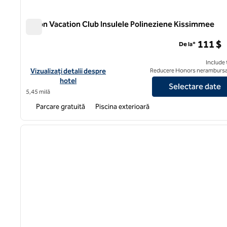
Hilton Vacation Club Insulele Polineziene Kissimmee
Hilton Vacation Club Insulele Polineziene Kissimmee
111 $
De la*
Include 
Vizualizați detaliile hotelului pentru Hilton Vacation Club Polyn
Vizualizați detalii despre
Reducere Honors nerambursa
hotel
Selectare date
5,45 milă
Parcare gratuită
Piscina exterioară
1
imaginea anterioară
1 din 12