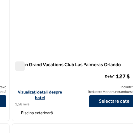
Hilton Grand Vacations Club Las Palmeras Orlando
Hilton Grand Vacations Club Las Palmeras Orlando
127 $
De la*
taxe
Include 
orld® Orlando
Vizualizați detaliile hotelului Hilton Grand Vacations Club Las 
bilă
Vizualizați detalii despre
Reducere Honors nerambursa
hotel
Selectare date
1,58 milă
Piscina exterioară
/
12
1
imaginea următoare
imaginea anterioară
1 din 12