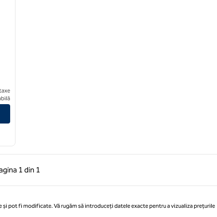
taxe
ando West
bilă
 anterioară, 1 din 1
Pagina următoare, 1 din 1
agina
1 din 1
Pagina 1 din 1
 și pot fi modificate. Vă rugăm să introduceți datele exacte pentru a vizualiza prețurile