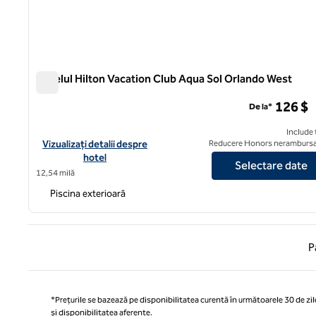
Hotelul Hilton Vacation Club Aqua Sol Orlando West
Hotelul Hilton Vacation Club Aqua Sol Orlando West
126 $
De la*
Include 
Vizualizați detaliile hotelului Hilton Vacation Club Aqua Sol Orl
Vizualizați detalii despre
Reducere Honors nerambursa
hotel
Selectare date
12,54 milă
Piscina exterioară
Pagina
P
*Prețurile se bazează pe disponibilitatea curentă în următoarele 30 de zile
și disponibilitatea aferente.