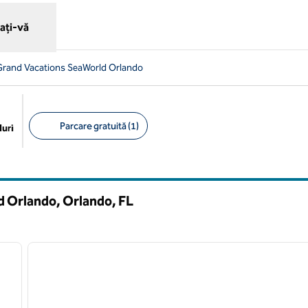
ați-vă
 Grand Vacations SeaWorld Orlando
Parcare gratuită (1)
uri
Filtre sugerate
d Orlando, Orlando,
FL
/
12
1
imaginea următoare
imaginea anterioară
1 din 12