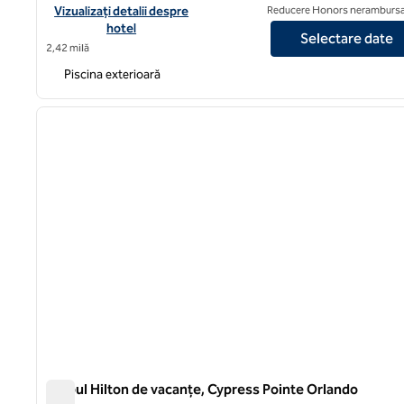
Vizualizați detaliile hotelului Hilton Grand Vacations Club Tosca
Vizualizați detalii despre
Reducere Honors nerambursa
hotel
Selectare date
2,42 milă
Piscina exterioară
1
imaginea anterioară
1 din 12
Clubul Hilton de vacanțe, Cypress Pointe Orlando