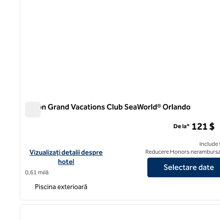
Hilton Grand Vacations Club SeaWorld® Orlando
Hilton Grand Vacations Club SeaWorld® Orlando
121 $
De la*
Include 
Vizualizați detaliile hotelului Hilton Grand Vacations Club SeaW
Vizualizați detalii despre
Reducere Honors nerambursa
hotel
Selectare date
0,61 milă
Piscina exterioară
1
imaginea anterioară
1 din 12