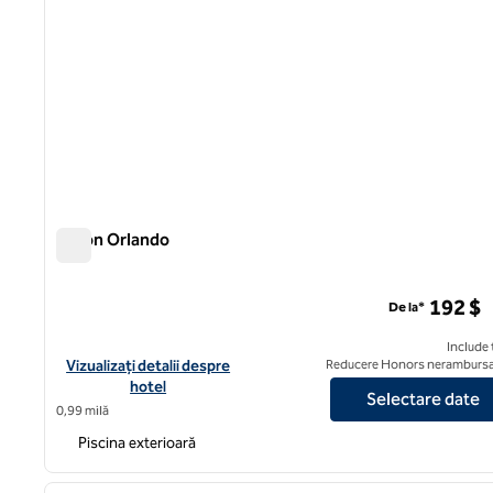
Hilton Orlando
Hilton Orlando
192 $
De la*
Include 
Vizualizați detaliile hotelului Hilton Orlando
Vizualizați detalii despre
Reducere Honors nerambursa
hotel
Selectare date
0,99 milă
Piscina exterioară
1
imaginea anterioară