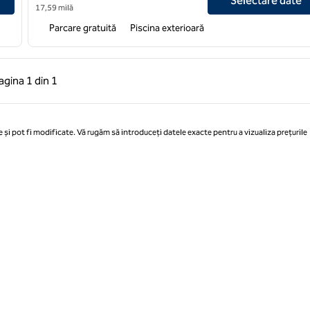
Selectare date
17,59 milă
Parcare gratuită
Piscina exterioară
 anterioară, 1 din 1
Pagina următoare, 1 din 1
agina
1 din 1
Pagina 1 din 1
 și pot fi modificate. Vă rugăm să introduceți datele exacte pentru a vizualiza prețurile