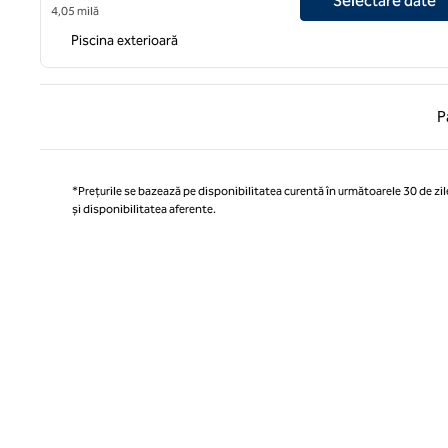
Selectare date
4,05 milă
Piscina exterioară
Pagina
P
*Prețurile se bazează pe disponibilitatea curentă în următoarele 30 de zile
și disponibilitatea aferente.