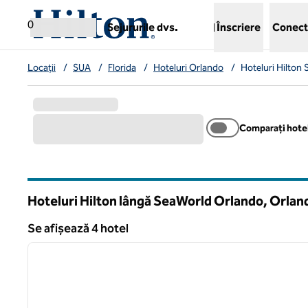
Salt la conținut
,
deschide o filă nouă
0
Sejururile dvs.
Înscriere
Conect
Locații
/
SUA
/
Florida
/
Hoteluri Orlando
/
Hoteluri Hilton
Comparați hotel
Hoteluri Hilton lângă SeaWorld Orlando, Orlan
Florida
Se afișează 4 hotel
1
Se afișează 4 hotel
imaginea anterioară
1 din 12