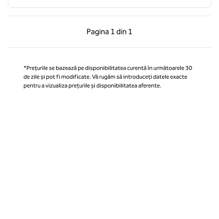
Pagina anterioară, 1 din 1
Pagina următoare, 1 
Pagina
1 din 1
Pagina 1 din 1
*Prețurile se bazează pe disponibilitatea curentă în următoarele 30
de zile și pot fi modificate. Vă rugăm să introduceți datele exacte
pentru a vizualiza prețurile și disponibilitatea aferente.