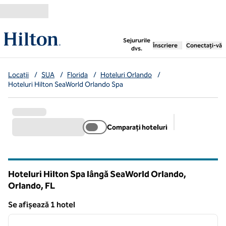
Salt la conținut
,
deschide o filă nouă
Sejururile
Înscriere
Conectați-vă
dvs.
Locații
/
SUA
/
Florida
/
Hoteluri Orlando
/
Hoteluri Hilton SeaWorld Orlando Spa
Comparați hoteluri
Filtre sugerat
Hoteluri Hilton Spa lângă SeaWorld Orlando,
Orlando,
FL
Florida
Se afișează 1 hotel
1
/
12
Se afișează 1 hotel
imaginea anterioară
imagin
1 din 12