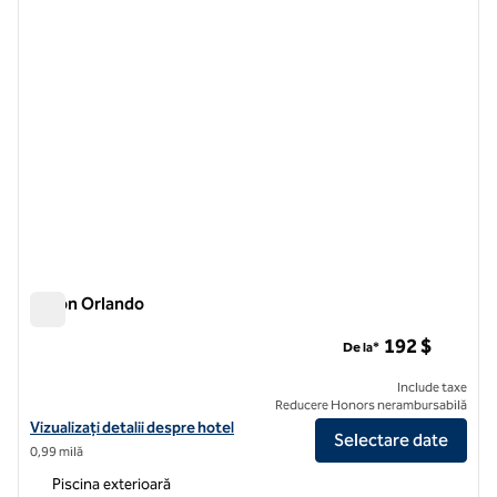
Hilton Orlando
Hilton Orlando
192 $
De la*
Include taxe
Reducere Honors nerambursabilă
Vizualizați detaliile hotelului Hilton Orlando
Vizualizați detalii despre hotel
Selectare date
0,99 milă
Piscina exterioară