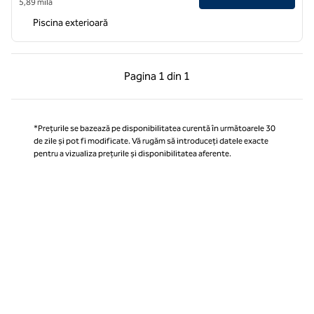
5,89 milă
Piscina exterioară
Pagina anterioară, 1 din 1
Pagina următoare, 1 
Pagina
1 din 1
Pagina 1 din 1
*Prețurile se bazează pe disponibilitatea curentă în următoarele 30
de zile și pot fi modificate. Vă rugăm să introduceți datele exacte
pentru a vizualiza prețurile și disponibilitatea aferente.