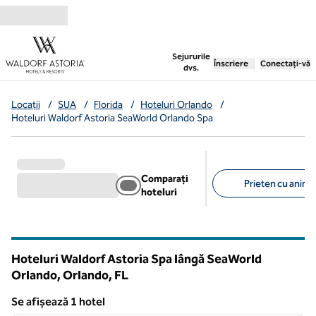
Salt la conținut
,
deschide o filă nouă
Sejururile
Înscriere
Conectați-vă
dvs.
Locații
/
SUA
/
Florida
/
Hoteluri Orlando
/
Hoteluri Waldorf Astoria SeaWorld Orlando Spa
Comparați
Prieten cu anima
hoteluri
Filtre sugerate
Hoteluri Waldorf Astoria Spa lângă SeaWorld
Orlando, Orlando,
FL
Florida
Se afișează 1 hotel
1
/
12
Se afișează 1 hotel