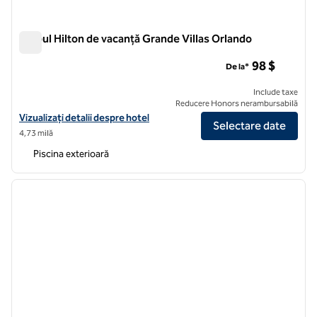
Clubul Hilton de vacanță Grande Villas Orlando
Clubul Hilton de vacanță Grande Villas Orlando
98 $
De la*
Include taxe
Reducere Honors nerambursabilă
Vizualizați detaliile hotelului Hilton Vacation Club Grande Villas Orlan
Vizualizați detalii despre hotel
Selectare date
4,73 milă
Piscina exterioară
1
/
12
imaginea anterioară
imagin
1 din 12