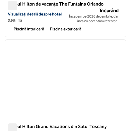
Clubul Hilton de vacanțe The Funtains Orlando
Clubul Hilton de vacanțe The Funtains Orlando
În curând
Vizualizați detaliile hotelului Hilton Vacation Club The Fountains Orl
Vizualizați detalii despre hotel
Începem pe 2026 decembrie, dar
3,96 milă
încă nu acceptăm rezervări.
Piscină interioară
Piscina exterioară
1
/
12
imaginea anterioară
imagin
1 din 12
Clubul Hilton Grand Vacations din Satul Toscany