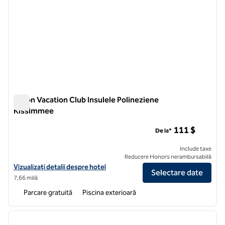
Hilton Vacation Club Insulele Polineziene
Kissimmee
Hilton Vacation Club Insulele Polineziene Kissimmee
111 $
De la*
Include taxe
Reducere Honors nerambursabilă
Vizualizați detaliile hotelului pentru Hilton Vacation Club Polynesian
Vizualizați detalii despre hotel
Selectare date
7,66 milă
Parcare gratuită
Piscina exterioară
1
/
12
imaginea anterioară
imagin
1 din 12