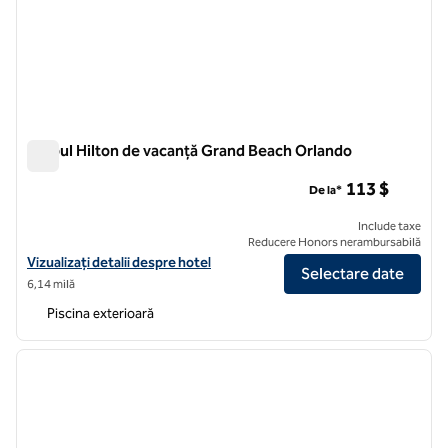
Clubul Hilton de vacanță Grand Beach Orlando
Clubul Hilton de vacanță Grand Beach Orlando
113 $
De la*
Include taxe
Reducere Honors nerambursabilă
Vizualizați detaliile hotelului Hilton Vacation Club Grand Beach Orlan
Vizualizați detalii despre hotel
Selectare date
6,14 milă
Piscina exterioară
1
/
12
imaginea anterioară
imagin
1 din 12