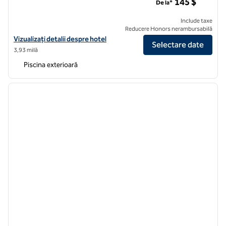
145 $
De la*
Include taxe
Reducere Honors nerambursabilă
Vizualizați detaliile hotelului pentru Hilton Grand Vacations Club Parc
Vizualizați detalii despre hotel
Selectare date
3,93 milă
Piscina exterioară
1
/
12
imaginea anterioară
imagin
1 din 12