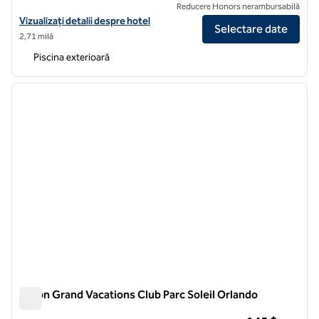
Reducere Honors nerambursabilă
Vizualizați detaliile hotelului Hilton Grand Vacations Club SeaWorld®
Vizualizați detalii despre hotel
Selectare date
2,71 milă
Piscina exterioară
1
/
12
imaginea anterioară
imagin
1 din 12
Hilton Grand Vacations Club Parc Soleil Orlando
Hilton Grand Vacations Club Parc Soleil Orlando