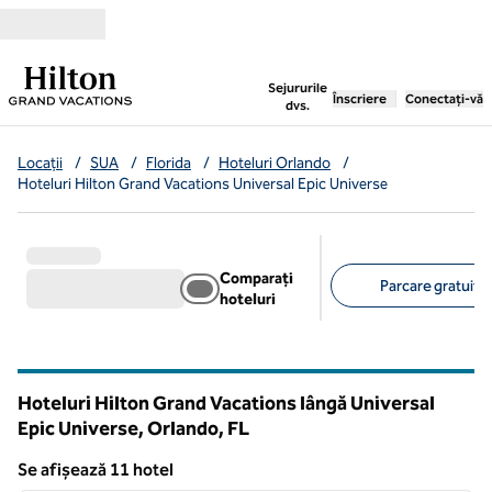
Salt la conținut
,
deschide o filă nouă
Sejururile
Înscriere
Conectați-vă
dvs.
Locații
/
SUA
/
Florida
/
Hoteluri Orlando
/
Hoteluri Hilton Grand Vacations Universal Epic Universe
Comparați
Parcare gratuită 
hoteluri
Filtre sugerate
Hoteluri Hilton Grand Vacations lângă Universal
Epic Universe, Orlando,
FL
Florida
Se afișează 11 hotel
1
/
12
Se afișează 11 hotel