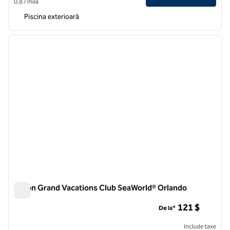
0,87 milă
Piscina exterioară
1
/
12
imaginea anterioară
imagin
1 din 12
Hilton Grand Vacations Club SeaWorld® Orlando
Hilton Grand Vacations Club SeaWorld® Orlando
121 $
De la*
Include taxe