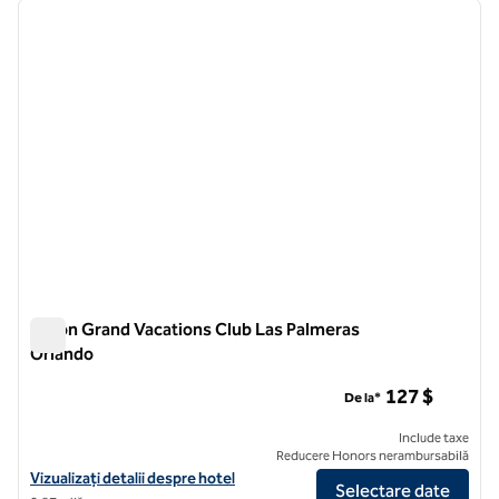
imaginea anterioară
imagin
1 din 12
Hilton Grand Vacations Club Las Palmeras
Orlando
Hilton Grand Vacations Club Las Palmeras Orlando
127 $
De la*
Include taxe
Reducere Honors nerambursabilă
Vizualizați detaliile hotelului Hilton Grand Vacations Club Las Palmer
Vizualizați detalii despre hotel
Selectare date