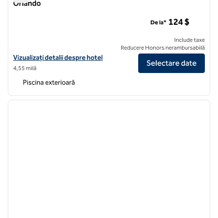
Orlando
Clubul Hilton Grand Vacations din Satul Toscany Orlando
124 $
De la*
Include taxe
Reducere Honors nerambursabilă
Vizualizați detaliile hotelului Hilton Grand Vacations Club Toscany Vi
Vizualizați detalii despre hotel
Selectare date
4,55 milă
Piscina exterioară
1
/
12
imaginea anterioară
imagin
1 din 12