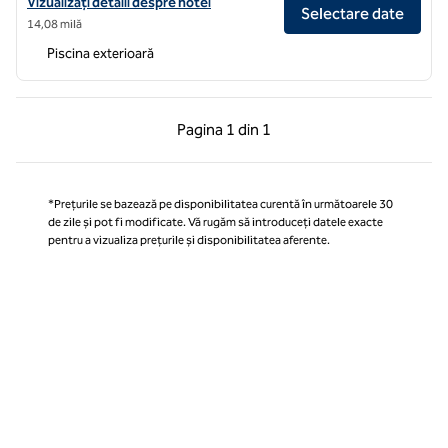
Vizualizați detaliile hotelului Hilton Vacation Club Aqua Sol Orlando 
Vizualizați detalii despre hotel
Selectare date
14,08 milă
Piscina exterioară
Pagina anterioară, 1 din 1
Pagina următoare, 1 
Pagina
1 din 1
Pagina 1 din 1
*Prețurile se bazează pe disponibilitatea curentă în următoarele 30
de zile și pot fi modificate. Vă rugăm să introduceți datele exacte
pentru a vizualiza prețurile și disponibilitatea aferente.