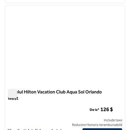
1
/
12
imaginea anterioară
imagin
1 din 12
Hotelul Hilton Vacation Club Aqua Sol Orlando
West
Hotelul Hilton Vacation Club Aqua Sol Orlando West
126 $
De la*
Include taxe
Reducere Honors nerambursabilă