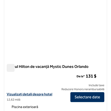
Clubul Hilton de vacanță Mystic Dunes Orlando
Clubul Hilton de vacanță Mystic Dunes Orlando
131 $
De la*
Include taxe
Reducere Honors nerambursabilă
Vizualizați detaliile hotelului Hilton Vacation Club Mystic Dunes Orla
Vizualizați detalii despre hotel
Selectare date
12,62 milă
Piscina exterioară