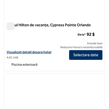
Clubul Hilton de vacanțe, Cypress Pointe Orlando
Clubul Hilton de vacanțe, Cypress Pointe Orlando
92 $
De la*
Include taxe
Reducere Honors nerambursabilă
Vizualizați detaliile hotelului Hilton Vacation Club Cypress Pointe Or
Vizualizați detalii despre hotel
Selectare date
4,81 milă
Piscina exterioară
1
/
12
imaginea anterioară
imagin
1 din 12