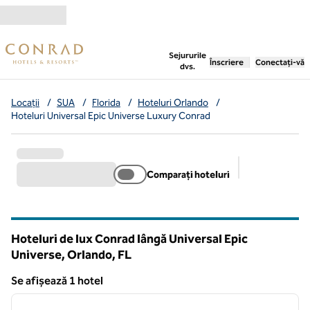
Salt la conținut
,
deschide o filă nouă
Sejururile
Înscriere
Conectați-vă
dvs.
Locații
/
SUA
/
Florida
/
Hoteluri Orlando
/
Hoteluri Universal Epic Universe Luxury Conrad
Comparați hoteluri
Filtre sugerat
Hoteluri de lux Conrad lângă Universal Epic
Universe, Orlando,
FL
Florida
Se afișează 1 hotel
1
/
9
Se afișează 1 hotel
imaginea anterioară
imagin
1 din 9