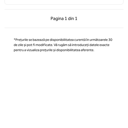
Pagina anterioară, 1 din 1
Pagina următoare, 1 
Pagina
1 din 1
Pagina 1 din 1
*Prețurile se bazează pe disponibilitatea curentă în următoarele 30
de zile și pot fi modificate. Vă rugăm să introduceți datele exacte
pentru a vizualiza prețurile și disponibilitatea aferente.