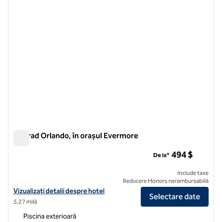
Conrad Orlando, în orașul Evermore
Conrad Orlando, în orașul Evermore
494 $
De la*
Include taxe
Reducere Honors nerambursabilă
Vizualizați detaliile hotelului pentru Conrad Orlando, la Evermore
Vizualizați detalii despre hotel
Selectare date
5,27 milă
Piscina exterioară