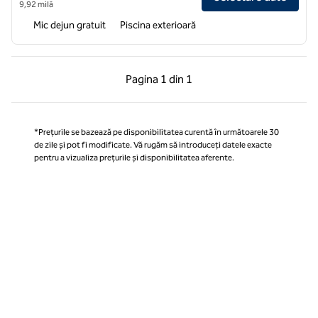
9,92 milă
Mic dejun gratuit
Piscina exterioară
Pagina anterioară, 1 din 1
Pagina următoare, 1 
Pagina
1 din 1
Pagina 1 din 1
*Prețurile se bazează pe disponibilitatea curentă în următoarele 30
de zile și pot fi modificate. Vă rugăm să introduceți datele exacte
pentru a vizualiza prețurile și disponibilitatea aferente.