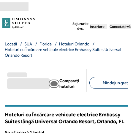
Salt la conținut
,
deschide o filă nouă
Sejururile
Înscriere
Conectați-vă
dvs.
Locații
/
SUA
/
Florida
/
Hoteluri Orlando
/
Hoteluri cu Încărcare vehicule electrice Embassy Suites Universal
Orlando Resort
Comparați
Mic dejun gratuit 
hoteluri
Filtre sugerate
Hoteluri cu Încărcare vehicule electrice Embassy
Suites lângă Universal Orlando Resort, Orlando,
FL
Florida
Se afișează 1 hotel