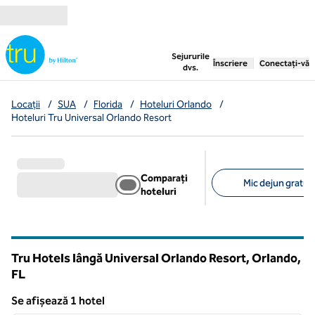
Salt la conținut
,
deschide o filă nouă
Sejururile
Înscriere
Conectați-vă
dvs.
Locații
/
SUA
/
Florida
/
Hoteluri Orlando
/
Hoteluri Tru Universal Orlando Resort
Comparați
Mic dejun gratuit 
hoteluri
Filtre sugerate
Tru Hotels lângă Universal Orlando Resort, Orlando,
FL
Florida
Se afișează 1 hotel
1
/
12
Se afișează 1 hotel