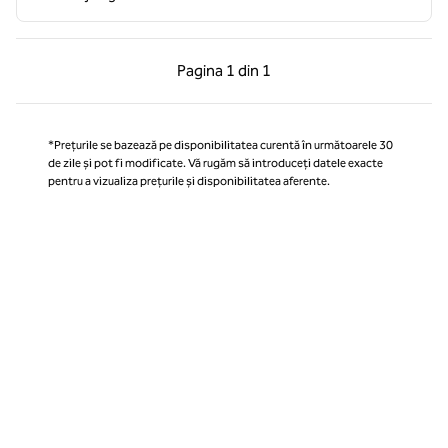
Pagina anterioară, 1 din 1
Pagina următoare, 1 
Pagina
1 din 1
Pagina 1 din 1
*Prețurile se bazează pe disponibilitatea curentă în următoarele 30
de zile și pot fi modificate. Vă rugăm să introduceți datele exacte
pentru a vizualiza prețurile și disponibilitatea aferente.