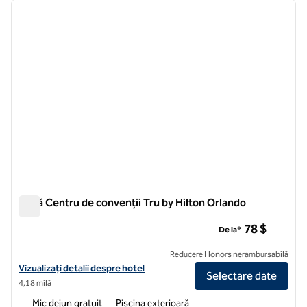
imaginea anterioară
imagin
1 din 12
Zonă Centru de convenții Tru by Hilton Orlando
Zonă Centru de convenții Tru by Hilton Orlando
78 $
De la*
Reducere Honors nerambursabilă
Vizualizați detaliile hotelului pentru zona Tru by Hilton Orlando Con
Vizualizați detalii despre hotel
Selectare date
4,18 milă
Mic dejun gratuit
Piscina exterioară