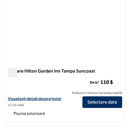
Parcare Hilton Garden Inn Tampa Suncoast
Parcare Hilton Garden Inn Tampa Suncoast
110 $
De la*
Reducere Honors nerambursabilă
Vizualizați detaliile hotelului Hilton Garden Inn Tampa Suncoast Park
Vizualizați detalii despre hotel
Selectare date
17,41 milă
Piscina exterioară