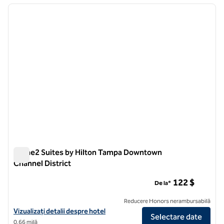
imaginea anterioară
imagin
1 din 13
Home2 Suites by Hilton Tampa Downtown
Channel District
Home2 Suites by Hilton Tampa Downtown Channel District
122 $
De la*
Reducere Honors nerambursabilă
Vizualizați detaliile hotelului pentru Home2 Suites by Hilton Tampa
Vizualizați detalii despre hotel
Selectare date
0,66 milă