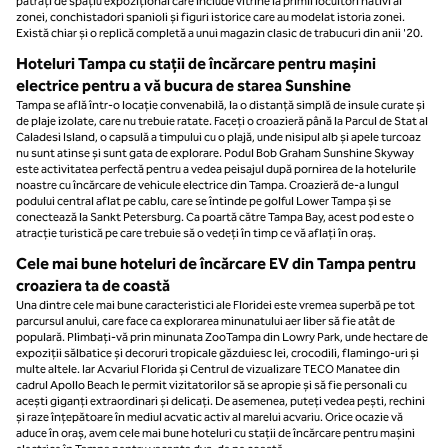
pătrați de spațiu expozițional care include vitrine la primii locuitori nativi ai
zonei, conchistadori spanioli și figuri istorice care au modelat istoria zonei.
Există chiar și o replică completă a unui magazin clasic de trabucuri din anii '20.
Hoteluri Tampa cu stații de încărcare pentru mașini
electrice pentru a vă bucura de starea Sunshine
Tampa se află într-o locație convenabilă, la o distanță simplă de insule curate și
de plaje izolate, care nu trebuie ratate. Faceți o croazieră până la Parcul de Stat al
Caladesi Island, o capsulă a timpului cu o plajă, unde nisipul alb și apele turcoaz
nu sunt atinse și sunt gata de explorare. Podul Bob Graham Sunshine Skyway
este activitatea perfectă pentru a vedea peisajul după pornirea de la hotelurile
noastre cu încărcare de vehicule electrice din Tampa. Croazieră de-a lungul
podului central aflat pe cablu, care se întinde pe golful Lower Tampa și se
conectează la Sankt Petersburg. Ca poartă către Tampa Bay, acest pod este o
atracție turistică pe care trebuie să o vedeți în timp ce vă aflați în oraș.
Cele mai bune hoteluri de încărcare EV din Tampa pentru
croaziera ta de coastă
Una dintre cele mai bune caracteristici ale Floridei este vremea superbă pe tot
parcursul anului, care face ca explorarea minunatului aer liber să fie atât de
populară. Plimbați-vă prin minunata ZooTampa din Lowry Park, unde hectare de
expoziții sălbatice și decoruri tropicale găzduiesc lei, crocodili, flamingo-uri și
multe altele. Iar Acvariul Florida și Centrul de vizualizare TECO Manatee din
cadrul Apollo Beach le permit vizitatorilor să se apropie și să fie personali cu
acești giganți extraordinari și delicați. De asemenea, puteți vedea pești, rechini
și raze înțepătoare în mediul acvatic activ al marelui acvariu. Orice ocazie vă
aduce în oraș, avem cele mai bune hoteluri cu stații de încărcare pentru mașini