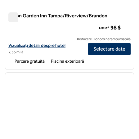
Hilton Garden Inn Tampa/Riverview/Brandon
Hilton Garden Inn Tampa/Riverview/Brandon
98 $
De la*
Reducere Honors nerambursabilă
Vizualizați detaliile hotelului pentru Hilton Garden Inn Tampa/River
Vizualizați detalii despre hotel
Selectare date
7,35 milă
Parcare gratuită
Piscina exterioară
1
/
12
imaginea anterioară
imagin
1 din 12