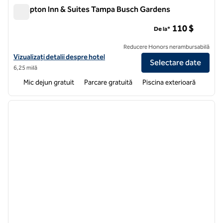
Hampton Inn & Suites Tampa Busch Gardens
Hampton Inn & Suites Tampa Busch Gardens
110 $
De la*
Reducere Honors nerambursabilă
Vizualizați detaliile hotelului pentru zona Hampton Inn & Suites Ta
Vizualizați detalii despre hotel
Selectare date
6,25 milă
Mic dejun gratuit
Parcare gratuită
Piscina exterioară
1
/
12
imaginea anterioară
imagin
1 din 12