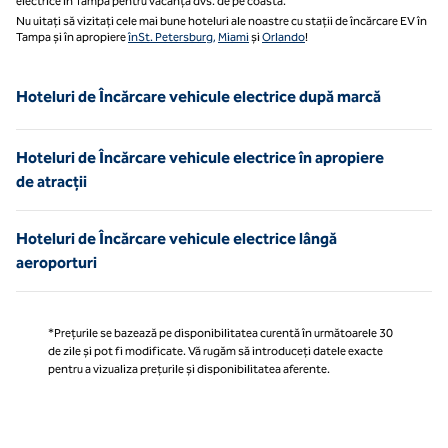
electrice în Tampa pentru vacanța dvs. de pe coastă.
Nu uitați să vizitați cele mai bune hoteluri ale noastre cu stații de încărcare EV în
Tampa și în apropiere
înSt. Petersburg,
Miami
și
Orlando
!
Hoteluri de Încărcare vehicule electrice după marcă
Hoteluri de Încărcare vehicule electrice în apropiere
de atracții
Hoteluri de Încărcare vehicule electrice lângă
aeroporturi
*Prețurile se bazează pe disponibilitatea curentă în următoarele 30
de zile și pot fi modificate. Vă rugăm să introduceți datele exacte
pentru a vizualiza prețurile și disponibilitatea aferente.