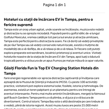
Pagina anterioară, 1 din 1
Pagina următoare, 1 
Pagina
1 din 1
Pagina 1 din 1
Hoteluri cu stații de încărcare EV în Tampa, pentru o
fericire supremă
Tampa este un oraș urban agitat, unde soarele se încălzește, muzica este redată
și distracția nu se oprește niciodată. Populară pentru golful idilic de-a lungul
Golfului Mexicului, vremea caldă pe tot parcursul anului și atracția uimitoare,
Tampa este perfectă pentru distracția la soare. Fie că doriți să vedeți priveliștile
de pe râul Tampa sau să vedeți conservele naturii locale, există o mulțime de
modalități de a vă răsfăța, de a vă relaxa și de a vă relaxa. În fiecare colț puteți
explora preparate extraordinare, localnici prietenoși și aventuri unice. Vizitați
hotelurile noastre de la stația de încărcare EV din Tampa, apoi luați o băutură
tropicală pentru a vă bucura de un apus frumos pe mal pe măsură ce apar valurile.
Găsiți Florida Fun la Top EV Charging Station Hotels din
Tampa
Fanii energiei regenerabile vor aprecia distracția captivantă și învățarea care
așteaptă de la Muzeul de Știință și Industrie (MOSI). Cu peste 100 activități
practice, vizitatorii pot explora sistemul solar, fosilele, istoria și tehnologia. De
asemenea, există un teren palpitant și un planetariu pentru ore întregi de
aventuri interesante. Pentru mai multe amintiri încântătoare, mergeți la faimosul
golf Busch Gardens Tampa pentru a vă plimba, a vă juca și a vă bucura de
divertisment. Centrul istoric Tampa Bay este o altă destinație pe care trebuie să
o vedeți, plină de istoria regiunii. Acest muzeu luxos are peste 25.000 metri