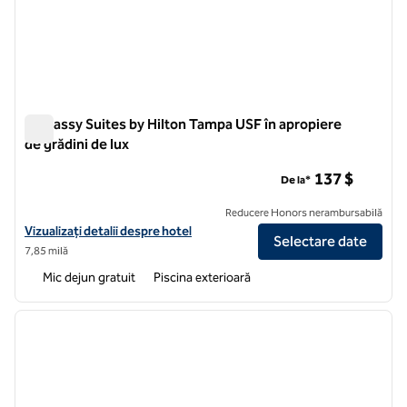
Embassy Suites by Hilton Tampa USF în apropiere
de grădini de lux
Embassy Suites by Hilton Tampa USF în apropiere de grădini 
137 $
De la*
Reducere Honors nerambursabilă
Vizualizați detaliile hotelului pentru Embassy Suites by Hilton Tampa 
Vizualizați detalii despre hotel
Selectare date
7,85 milă
Mic dejun gratuit
Piscina exterioară
1
/
12
imaginea anterioară
imagin
1 din 12