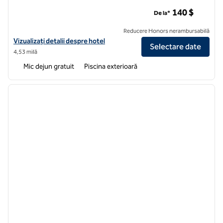
Homewood Suites by Hilton Aeroportul Tampa - Westshore
140 $
De la*
Reducere Honors nerambursabilă
Vizualizați detaliile hotelului pentru Homewood Suites by Hilton Ta
Vizualizați detalii despre hotel
Selectare date
4,53 milă
Mic dejun gratuit
Piscina exterioară
1
/
12
imaginea anterioară
imagin
1 din 12