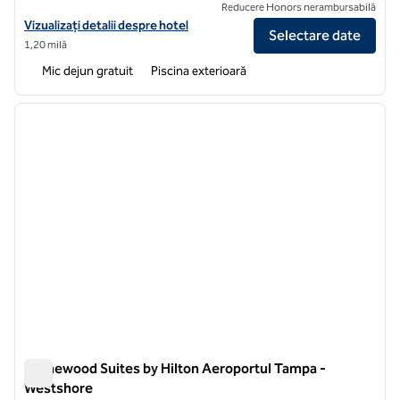
Reducere Honors nerambursabilă
Vizualizați detaliile hotelului pentru Hampton Inn & Suites Tampa/
Vizualizați detalii despre hotel
Selectare date
1,20 milă
Mic dejun gratuit
Piscina exterioară
1
/
12
imaginea anterioară
imagin
1 din 12
Homewood Suites by Hilton Aeroportul Tampa -
Westshore