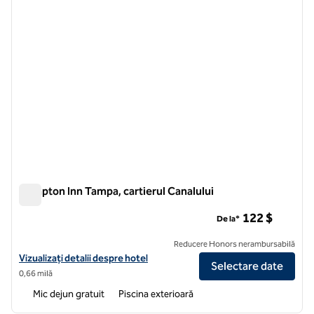
Hampton Inn Tampa, cartierul Canalului
Hampton Inn Tampa, cartierul Canalului
122 $
De la*
Reducere Honors nerambursabilă
Vizualizați detaliile hotelului Hampton Inn Tampa Downtown Channel
Vizualizați detalii despre hotel
Selectare date
0,66 milă
Mic dejun gratuit
Piscina exterioară
1
/
13