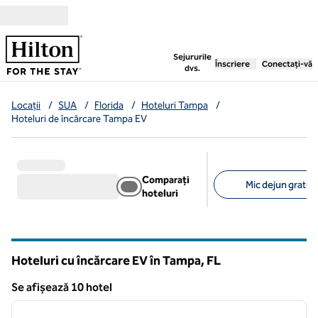
Salt la conținut
,
deschide o filă nouă
Sejururile
Înscriere
Conectați-vă
dvs.
Locații
/
SUA
/
Florida
/
Hoteluri Tampa
/
Hoteluri de încărcare Tampa EV
Comparați
Mic dejun gratuit 
hoteluri
Filtre sugerate
Hoteluri cu încărcare EV în Tampa,
FL
Florida
Se afișează 10 hotel
1
/
12
Se afișează 10 hotel
imaginea anterioară
imagin
1 din 12