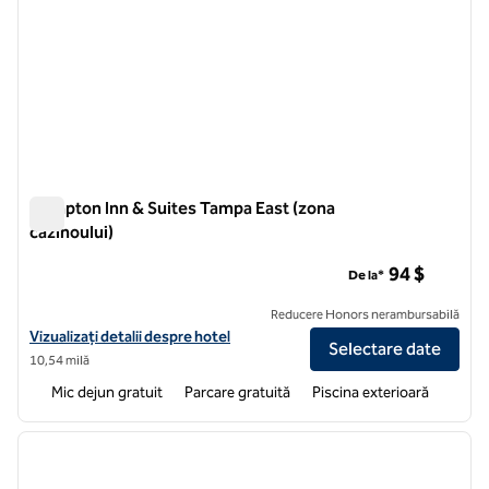
Hampton Inn & Suites Tampa East (zona
cazinoului)
Hampton Inn & Suites Tampa East (zona cazinoului)
94 $
De la*
Reducere Honors nerambursabilă
Vizualizați detaliile hotelului Hampton Inn & Suites Tampa East (zona 
Vizualizați detalii despre hotel
Selectare date
10,54 milă
Mic dejun gratuit
Parcare gratuită
Piscina exterioară
1
/
12
imaginea anterioară
imagin
1 din 12