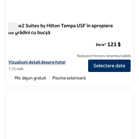
Home2 Suites by Hilton Tampa USF în apropiere
de grădini cu bucșă
Home2 Suites by Hilton Tampa USF în apropiere de grădini c
121 $
De la*
Reducere Honors nerambursabilă
Vizualizați detaliile hotelului pentru Home2 Suites by Hilton Tampa US
Vizualizați detalii despre hotel
Selectare date
7,75 milă
Mic dejun gratuit
Piscina exterioară
1
/
12
imaginea anterioară
imagin
1 din 12