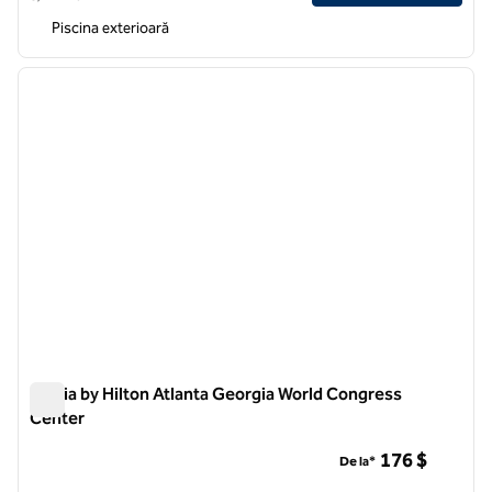
Piscina exterioară
1
/
12
imaginea anterioară
imagin
1 din 12
Signia by Hilton Atlanta Georgia World Congress
Center
Signia by Hilton Atlanta Georgia World Congress Center
176 $
De la*