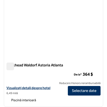
Buckhead Waldorf Astoria Atlanta
Buckhead Waldorf Astoria Atlanta
364 $
De la*
Reducere Honors nerambursabilă
Vizualizați detaliile hotelului pentru Waldorf Astoria Atlanta Buckhea
Vizualizați detalii despre hotel
Selectare date
6,49 milă
Piscină interioară
1
/
12