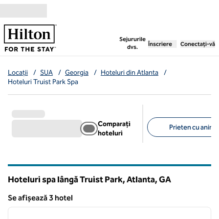
Salt la conținut
,
deschide o filă nouă
Sejururile
Înscriere
Conectați-vă
dvs.
Locații
/
SUA
/
Georgia
/
Hoteluri din Atlanta
/
Hoteluri Truist Park Spa
Comparați
Prieten cu anima
hoteluri
Filtre sugerate
Hoteluri spa lângă Truist Park, Atlanta,
GA
Georgia
Se afișează 3 hotel
1
/
12
Se afișează 3 hotel
imaginea anterioară
imagin
1 din 12