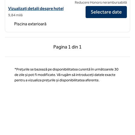
Reducere Honors nerambursabilă
Vizualizați detaliile hotelului pentru Signia by Hilton Atlanta Georgi
Vizualizați detalii despre hotel
Selectare date
9,84 milă
Piscina exterioară
Pagina anterioară, 1 din 1
Pagina următoare, 1 
Pagina
1 din 1
Pagina 1 din 1
*Prețurile se bazează pe disponibilitatea curentă în următoarele 30
de zile și pot fi modificate. Vă rugăm să introduceți datele exacte
pentru a vizualiza prețurile și disponibilitatea aferente.