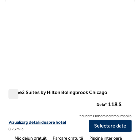
imaginea anterioară
imagin
1 din 12
Home2 Suites by Hilton Bolingbrook Chicago
Home2 Suites by Hilton Bolingbrook Chicago
118 $
De la*
Reducere Honors nerambursabilă
Vizualizați detaliile hotelului pentru Home2 Suites by Hilton Bolingb
Vizualizați detalii despre hotel
Selectare date
0,73 milă
Mic dejun gratuit
Parcare gratuită
Piscină interioară