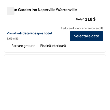
Hilton Garden Inn Naperville/Warrenville
Hilton Garden Inn Naperville/Warrenville
118 $
De la*
Reducere Honors nerambursabilă
Vizualizați detaliile hotelului Hilton Garden Inn Naperville/Warrenville
Vizualizați detalii despre hotel
Selectare date
8,69 milă
Parcare gratuită
Piscină interioară
1
/
12
imaginea anterioară
imagin
1 din 12