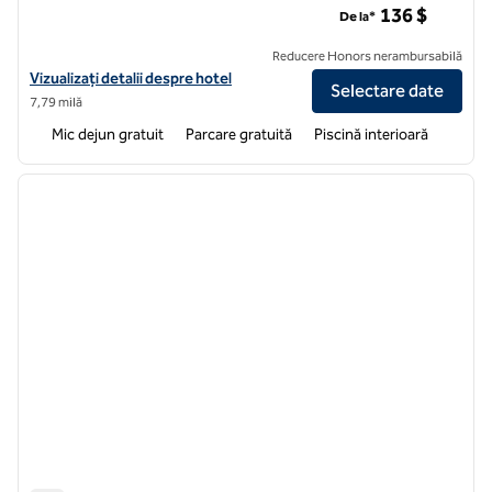
136 $
De la*
Reducere Honors nerambursabilă
Vizualizați detaliile hotelului pentru Embassy Suites by Hilton Chicag
Vizualizați detalii despre hotel
Selectare date
7,79 milă
Mic dejun gratuit
Parcare gratuită
Piscină interioară
1
/
12
imaginea anterioară
imagin
1 din 12