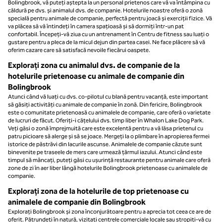
Bolingbrook, vă puteți aștepta la un personal prietenos care vă va întâmpina cu
căldură pe dvs. și animalul dvs. de companie. Hotelurile noastre oferă o zonă
specială pentru animale de companie, perfectă pentru joacă și exerciții fizice. Vă
va plăcea să vă întindeți în camera spațioasă și să dormiți într-un pat
confortabil. Începeți-vă ziua cu un antrenament în Centru de fitness sau luați o
gustare pentru a pleca de la micul dejun din partea casei. Ne face plăcere să vă
oferim cazare care să satisfacă nevoile fiecărui oaspete.
Explorați zona cu animalul dvs. de companie de la
hotelurile prietenoase cu animale de companie din
Bolingbrook
Atunci când vă luați cu dvs. co-pilotul cu blană pentru vacanță, este important
să găsiți activități cu animale de companie în zonă. Din fericire, Bolingbrook
este o comunitate prietenoasă cu animalele de companie, care oferă o varietate
de lucruri de făcut. Oferiți-i cățelului dvs. timp liber în Whalon Lake Dog Park.
Veți găsi o zonă împrejmuită care este excelentă pentru a vă lăsa prietenul cu
patru picioare să alerge și să se joace. Mergeți la o plimbare în apropierea fermei
istorice de păstrăvi din lacurile ascunse. Animalele de companie căzute sunt
binevenite pe traseele de mers care urmează țărmul iazului. Atunci când este
timpul să mâncați, puteți găsi cu ușurință restaurante pentru animale care oferă
zone de zi în aer liber lângă hotelurile Bolingbrook prietenoase cu animalele de
companie.
Explorați zona de la hotelurile de top prietenoase cu
animalele de companie din Bolingbrook
Explorați Bolingbrook și zona înconjurătoare pentru a aprecia tot ceea ce are de
oferit. Pătrundeți în natură, vizitați centrele comerciale locale sau stropiți-vă cu