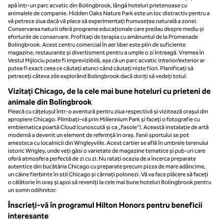
apă într-un parc acvatic din Bolingbrook, lângă hoteluri prietenoase cu
animalele de companie. Hidden Oaks Nature Park este un loc distractiv pentru a
vă petrece ziua dacă vă place să experimentați frumusețea naturală a zonei.
Conservarea naturii oferă programe educaționale care predau despre mediu și
eforturile de conservare. Profitați de terapia cu amănuntul de la Promenade
Bolingbrook. Acest centru comercial în aer liber este plin de suficiente
magazine, restaurante și divertisment pentru a umple o zi întreagă. Vremea în
Vestul Mijlociu poate fi imprevizibilă, așa că un parc acvatic interior/exterior ar
putea fi exact ceea ce căutați atunci când căutați niște fiori. Planificați să
petreceți câteva zile explorând Bolingbrook dacă doriți să vedeți totul.
Vizitați Chicago, de la cele mai bune hoteluri cu prieteni de
animale din Bolingbrook
Pleacă cu cățelușul într-o aventură pentru ziua respectivă și vizitează orașul din
apropiere Chicago. Plimbați-vă prin Millennium Park și faceți o fotografie cu
emblematica poartă Cloud (cunoscută și ca „Fasole”). Această instalație de artă
modernă a devenit un element de referință în oraș. Fanii sportului se pot
amesteca cu localnicii din Wrigleyville. Acest cartier se află în umbrele terenului
istoric Wrigley, unde veți găsi o varietate de magazine tematice și pub-uri care
oferă atmosfera perfectă de zi cu zi. Nu ratați ocazia de a încerca preparate
autentice din bucătăria Chicago cu preparate precum pizza de mare adâncime,
un câine fierbinte în stil Chicago și cârnați polonezi. Vă va face plăcere să faceți
o călătorie în oraș și apoi să reveniți la cele mai bune hoteluri Bolingbrook pentru
un somn odihnitor.
Înscrieți-vă în programul Hilton Honors pentru beneficii
interesante