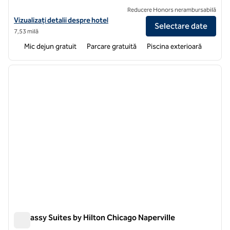
Reducere Honors nerambursabilă
Vizualizați detaliile hotelului Hampton Inn Chicago/Naperville
Vizualizați detalii despre hotel
Selectare date
7,53 milă
Mic dejun gratuit
Parcare gratuită
Piscina exterioară
1
/
12
imaginea anterioară
imagin
1 din 12
Embassy Suites by Hilton Chicago Naperville
Embassy Suites by Hilton Chicago Naperville