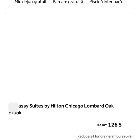
Mic dejun gratuit
Parcare gratuită
Piscină interioară
1
/
12
imaginea anterioară
imagin
1 din 12
Embassy Suites by Hilton Chicago Lombard Oak
Brook
Embassy Suites by Hilton Chicago Lombard Oak Brook
126 $
De la*
Reducere Honors nerambursabilă