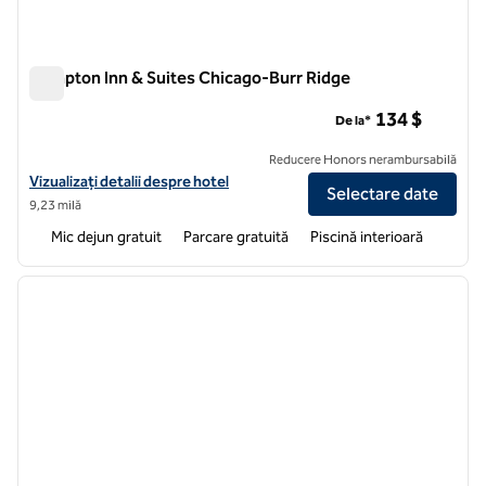
Hampton Inn & Suites Chicago-Burr Ridge
Hampton Inn & Suites Chicago-Burr Ridge
134 $
De la*
Reducere Honors nerambursabilă
Vizualizați detaliile hotelului Hampton Inn & Suites Chicago-Burr Rid
Vizualizați detalii despre hotel
Selectare date
9,23 milă
Mic dejun gratuit
Parcare gratuită
Piscină interioară
1
/
12
imaginea anterioară
imagin
1 din 12