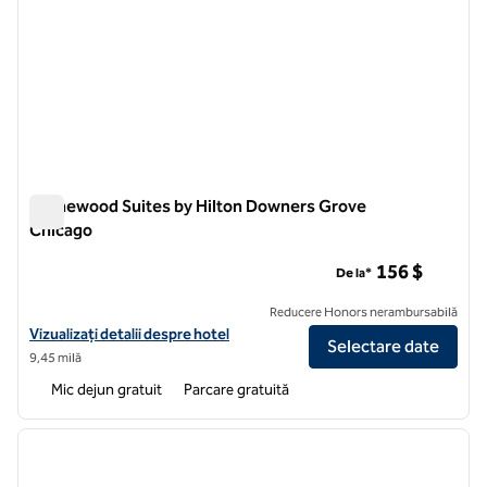
Homewood Suites by Hilton Downers Grove
Chicago
Homewood Suites by Hilton Downers Grove Chicago
156 $
De la*
Reducere Honors nerambursabilă
Vizualizați detaliile hotelului pentru Homewood Suites by Hilton D
Vizualizați detalii despre hotel
Selectare date
9,45 milă
Mic dejun gratuit
Parcare gratuită
1
/
12
imaginea anterioară
imagin
1 din 12