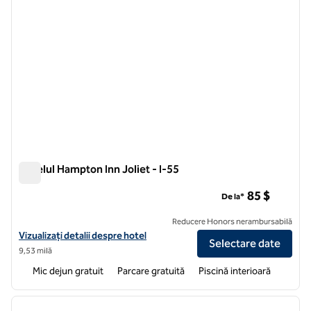
Hotelul Hampton Inn Joliet - I-55
Hotelul Hampton Inn Joliet - I-55
85 $
De la*
Reducere Honors nerambursabilă
Vizualizați detaliile hotelului Hampton Inn Joliet - I-55
Vizualizați detalii despre hotel
Selectare date
9,53 milă
Mic dejun gratuit
Parcare gratuită
Piscină interioară
1
/
12
imaginea anterioară
imagin
1 din 12