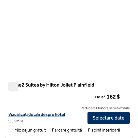
Home2 Suites by Hilton Joliet Plainfield
Home2 Suites by Hilton Joliet Plainfield
162 $
De la*
Reducere Honors semiflexibilă
Vizualizați detaliile hotelului pentru Home2 Suites by Hilton Joliet Pla
Vizualizați detalii despre hotel
Selectare date
9,53 milă
Mic dejun gratuit
Parcare gratuită
Piscină interioară
1
/
12