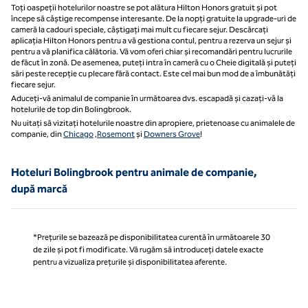
Toți oaspeții hotelurilor noastre se pot alătura Hilton Honors gratuit și pot
începe să câștige recompense interesante. De la nopți gratuite la upgrade-uri de
cameră la cadouri speciale, câștigați mai mult cu fiecare sejur. Descărcați
aplicația Hilton Honors pentru a vă gestiona contul, pentru a rezerva un sejur și
pentru a vă planifica călătoria. Vă vom oferi chiar și recomandări pentru lucrurile
de făcut în zonă. De asemenea, puteți intra în cameră cu o Cheie digitală și puteți
sări peste recepție cu plecare fără contact. Este cel mai bun mod de a îmbunătăți
fiecare sejur.
Aduceți-vă animalul de companie în următoarea dvs. escapadă și cazați-vă la
hotelurile de top din Bolingbrook.
Nu uitați să vizitați hotelurile noastre din apropiere, prietenoase cu animalele de
companie, din
Chicago
,
Rosemont
și
Downers Grove
!
Hoteluri Bolingbrook pentru animale de companie,
după marcă
*Prețurile se bazează pe disponibilitatea curentă în următoarele 30
de zile și pot fi modificate. Vă rugăm să introduceți datele exacte
pentru a vizualiza prețurile și disponibilitatea aferente.