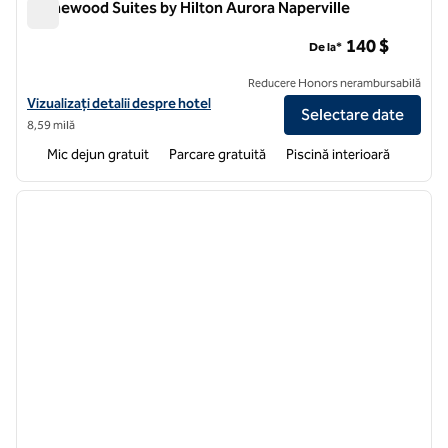
Homewood Suites by Hilton Aurora Naperville
Homewood Suites by Hilton Aurora Naperville
140 $
De la*
Reducere Honors nerambursabilă
Vizualizați detaliile hotelului pentru Homewood Suites by Hilton Auro
Vizualizați detalii despre hotel
Selectare date
8,59 milă
Mic dejun gratuit
Parcare gratuită
Piscină interioară
1
/
12
imaginea anterioară
imagin
1 din 12