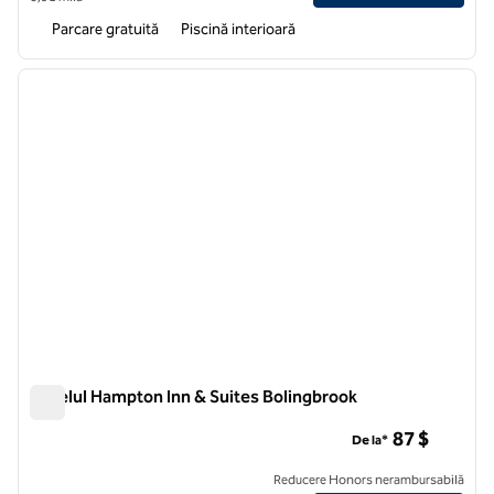
Parcare gratuită
Piscină interioară
1
/
12
imaginea anterioară
imagin
1 din 12
Hotelul Hampton Inn & Suites Bolingbrook
Hotelul Hampton Inn & Suites Bolingbrook
87 $
De la*
Reducere Honors nerambursabilă