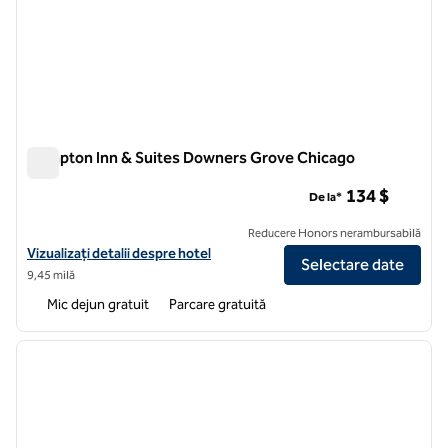
Hampton Inn & Suites Downers Grove Chicago
Hampton Inn & Suites Downers Grove Chicago
134 $
De la*
Reducere Honors nerambursabilă
Vizualizați detaliile hotelului Hampton Inn & Suites Downers Grove C
Vizualizați detalii despre hotel
Selectare date
9,45 milă
Mic dejun gratuit
Parcare gratuită
1
/
12
imaginea anterioară
imagin
1 din 12