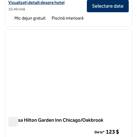
Vizualizați detaliile hotelului pentru Embassy Suites by Hilton Chic
Vizualizați detalii despre hotel
Selectare date
10,49 milă
Mic dejun gratuit
Piscină interioară
1
/
12
imaginea anterioară
imagin
1 din 12
Terasa Hilton Garden Inn Chicago/Oakbrook
Terasa Hilton Garden Inn Chicago/Oakbrook
123 $
De la*