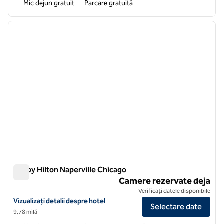
Mic dejun gratuit
Parcare gratuită
1
/
12
imaginea anterioară
imagin
1 din 12
Tru by Hilton Naperville Chicago
Tru by Hilton Naperville Chicago
Camere rezervate deja
Verificați datele disponibile
Vizualizați detaliile hotelului Tru by Hilton Naperville Chicago
Vizualizați detalii despre hotel
Selectare date
9,78 milă