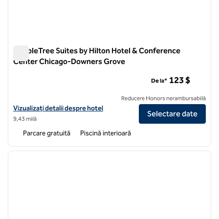
DoubleTree Suites by Hilton Hotel & Conference
Center Chicago-Downers Grove
DoubleTree Suites by Hilton Hotel & Conference Center C
123 $
De la*
Reducere Honors nerambursabilă
Vizualizați detaliile hotelului DoubleTree Suites by Hilton Hotel 
Vizualizați detalii despre hotel
Selectare date
9,43 milă
Parcare gratuită
Piscină interioară
1
/
12
imaginea anterioară
imagin
1 din 12