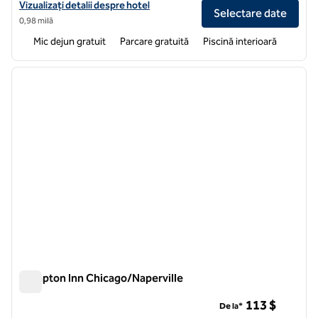
Vizualizați detaliile hotelului Hampton Inn & Suites Bolingbrook
Vizualizați detalii despre hotel
Selectare date
0,98 milă
Mic dejun gratuit
Parcare gratuită
Piscină interioară
1
/
11
imaginea anterioară
imagin
1 din 11
Hampton Inn Chicago/Naperville
Hampton Inn Chicago/Naperville
113 $
De la*