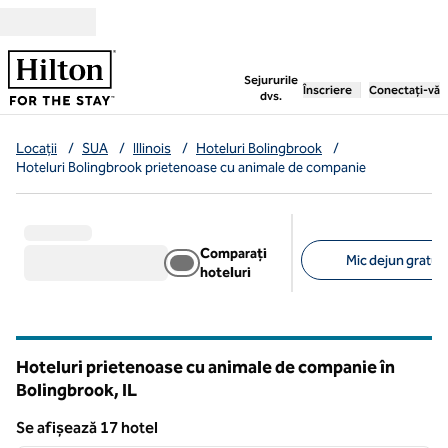
Salt la conținut
,
deschide o filă nouă
Sejururile
Înscriere
Conectați-vă
dvs.
Locații
/
SUA
/
Illinois
/
Hoteluri Bolingbrook
/
Hoteluri Bolingbrook prietenoase cu animale de companie
Comparați
Mic dejun gratuit
hoteluri
Filtre sugerate
Hoteluri prietenoase cu animale de companie în
Bolingbrook,
IL
Illinois
Se afișează 17 hotel
1
/
12
Se afișează 17 hotel