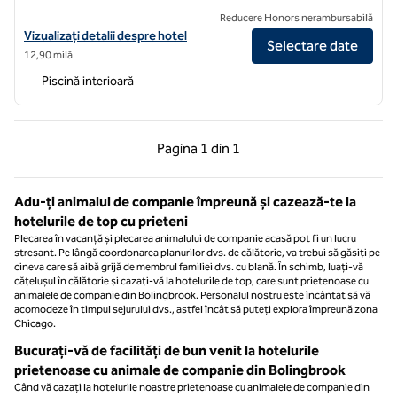
Reducere Honors nerambursabilă
Vizualizați detaliile hotelului Hilton Garden Inn Chicago/Oakbrook Te
Vizualizați detalii despre hotel
Selectare date
12,90 milă
Piscină interioară
Pagina anterioară, 1 din 1
Pagina următoare, 1 
Pagina
1 din 1
Pagina 1 din 1
Adu-ți animalul de companie împreună și cazează-te la
hotelurile de top cu prieteni
Plecarea în vacanță și plecarea animalului de companie acasă pot fi un lucru
stresant. Pe lângă coordonarea planurilor dvs. de călătorie, va trebui să găsiți pe
cineva care să aibă grijă de membrul familiei dvs. cu blană. În schimb, luați-vă
cățelușul în călătorie și cazați-vă la hotelurile de top, care sunt prietenoase cu
animalele de companie din Bolingbrook. Personalul nostru este încântat să vă
acomodeze în timpul sejurului dvs., astfel încât să puteți explora împreună zona
Chicago.
Bucurați-vă de facilități de bun venit la hotelurile
prietenoase cu animale de companie din Bolingbrook
Când vă cazați la hotelurile noastre prietenoase cu animalele de companie din