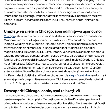
comandă în anumite locații. În funcție de locul în care vă aflați, puteți aștepta cu
nerăbdare la o piscină interioară strălucitoare sau o piscină exterioară uimitoare,
cu priveliști uimitoare asupra arhitecturii îndrăznețe a orașului. Unele locații se
află în hoteluri istorice sau butic și au un stil de design impresionant, care va
impresiona cu siguranță. Verificați detaliile rezervării dvs. pentru alte facilități
Hilton, cum ar fi servirea mesei la fața locului sau cazarea pentru animale de
companie.
Umpleți-vă zilele în Chicago, apoi odihniți-vă ușor cu noi
Chicago
este un oraș care știe cum să se distreze și să servească o masă bună.
Organizați un meci și luați un câine fierbinte în stil Chicago de pe terenul
îndrăgit Wrigley, casa Cuburilor. Explorați centrul orașului pentru o experiență
cvintesențială de plimbare de-a lungul grădinilor luxuriante și a clădirilor
magnifice din jurul Campusului Muzeal istoric. Vedeți câteva animale din oraș la
Grădina zoologică a parcului Lincoln pentru o vizită distractivă, prietenoasă cu
familia, plină de expoziții interactive. În cele din urmă, nicio călătorie la Chicago
nu ar fi finalizată fără a vizita Poarta Cloud, cunoscută și sub numele de „Poala”.
O piesă de artă monumentală în aer liber este o instalație permanentă al cărei
exterior strălucitor reflectă cerul impresionant al orașului și verdeața din jur.
Indiferent dacă doriți să stați la doar câțiva pași de
Magnificent Mile
sau doriți să
admirați priveliștile primitoare ale lacului Michigan, avem o selecție de hoteluri
de top în Chicago, care să se potrivească nevoilor dvs. de călătorie.
Descoperiți Chicago Iconic, apoi relaxați-vă
Consultați unele dintre cele mai interesante locații din hotelurile din Chicago
pentru o experiență completă. Mergeți spre nord către Evanston pentru a vă
plimba de-a lungul prestigiosului campus al Universității Northwestern și faceți
cumpărături în magazinele eclectice, independente, care acoperă străzile din