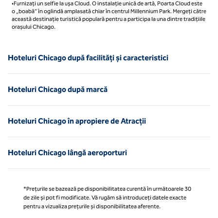
•Furnizați un selfie la ușa Cloud. O instalație unică de artă, Poarta Cloud este
o „boabă” în oglindă amplasată chiar în centrul Millennium Park. Mergeți către
această destinație turistică populară pentru a participa la una dintre tradițiile
orașului Chicago.
Hoteluri Chicago după facilități și caracteristici
Hoteluri Chicago după marcă
Hoteluri Chicago în apropiere de Atracții
Hoteluri Chicago lângă aeroporturi
*Prețurile se bazează pe disponibilitatea curentă în următoarele 30
de zile și pot fi modificate. Vă rugăm să introduceți datele exacte
pentru a vizualiza prețurile și disponibilitatea aferente.