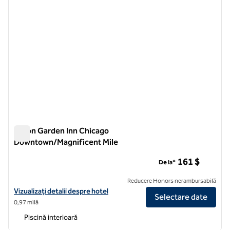
Hilton Garden Inn Chicago
Downtown/Magnificent Mile
Hilton Garden Inn Chicago Downtown/Magnificent Mile
161 $
De la*
Reducere Honors nerambursabilă
Vizualizați detaliile hotelului Hilton Garden Inn Chicago Downtown/M
Vizualizați detalii despre hotel
Selectare date
0,97 milă
Piscină interioară
1
/
8