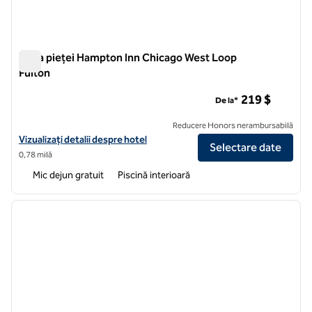
Zona pieței Hampton Inn Chicago West Loop
Fulton
Zona pieței Hampton Inn Chicago West Loop Fulton
219 $
De la*
Reducere Honors nerambursabilă
Vizualizați detaliile hotelului pentru Hampton piață Hampton Inn Ch
Vizualizați detalii despre hotel
Selectare date
0,78 milă
Mic dejun gratuit
Piscină interioară
1
/
12
imaginea anterioară
imagin
1 din 12