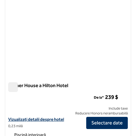
Palmer House a Hilton Hotel
Palmer House a Hilton Hotel
239 $
De la*
Include taxe
Reducere Honors nerambursabilă
Vizualizați detaliile hotelului pentru Palmer House a Hilton Hotel
Vizualizați detalii despre hotel
Selectare date
0,23 milă
Piscină interioară