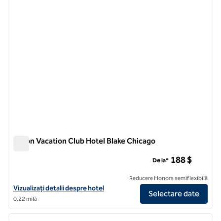
Hilton Vacation Club Hotel Blake Chicago
Hilton Vacation Club Hotel Blake Chicago
188 $
De la*
Reducere Honors semiflexibilă
Vizualizați detaliile hotelului Hilton Vacation Club Hotel Blake Chicag
Vizualizați detalii despre hotel
Selectare date
0,22 milă
1
/
12
imaginea anterioară
imagin
1 din 12