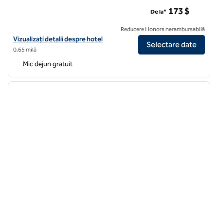
Homewood Suites by Hilton Chicago Downtown South Loop
173 $
De la*
Reducere Honors nerambursabilă
Vizualizați detaliile hotelului pentru Homewood Suites by Hilton 
Vizualizați detalii despre hotel
Selectare date
0,65 milă
Mic dejun gratuit
1
/
12
imaginea anterioară
imagin
1 din 12