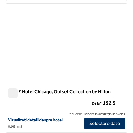
imaginea anterioară
imagin
1 din 8
ACME Hotel Chicago, Outset Collection by Hilton
ACME Hotel Chicago, Outset Collection by Hilton
152 $
De la*
Reducere Honors la achiziția în avans
Vizualizați detaliile hotelului ACME Hotel Chicago, Outset Collection 
Vizualizați detalii despre hotel
Selectare date
0,98 milă
1
/
12