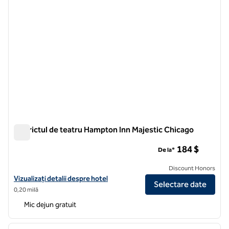
Districtul de teatru Hampton Inn Majestic Chicago
Districtul de teatru Hampton Inn Majestic Chicago
184 $
De la*
Discount Honors
Vizualizați detaliile hotelului pentru districtul de teatru Hampton In
Vizualizați detalii despre hotel
Selectare date
0,20 milă
Mic dejun gratuit
1
/
12
imaginea anterioară
imagin
1 din 12