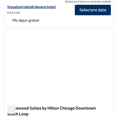
Reducere Honors nerambursabilă
Vizualizați detaliile hotelului Hampton Inn Chicago Downtown/N Lo
Vizualizați detalii despre hotel
Selectare date
0,64 milă
Mic dejun gratuit
1
/
12
imaginea anterioară
imagin
1 din 12
Homewood Suites by Hilton Chicago Downtown
South Loop