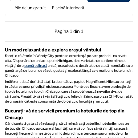
Mic dejun gratuit
Piscină interioară
Pagina anterioară, 1 din 1
Pagina următoare, 1 
Pagina
1 din 1
Pagina 1 din 1
Un mod relaxant de a explora orașul vântului
Faceți o călătorie în Windy City pentru o experiență pe care probabil nu o veți
uita. Dispunând de un lac superb Michigan, de o varietate de cartiere pline de
viață și de o
scenă culinară
unică, orașul este o destinație de clasă mondială, cu o
gamă largă de lucruri de văzut, gustat și explorat lângă cele mai bune hoteluri din
Chicago.
Indiferent dacă doriți să stați la doar câțiva pași de Magnificent Mile sau sunteți
în căutarea unor priveliști nisipoase asupra Montrose Beach, avem o selecție de
top de hoteluri de top din Chicago, care să se potrivească nevoilor dvs. de
călătorie. Pregătiți-vă să vă răsfățați cu o felie din faimoasa pizza Chi-Town, atât
de groasă încât este consumată de obicei cu o furculiță și un cuțit.
Bucurați-vă de servicii premium la hotelurile de top din
Chicago
Când sunteți gata să vă relaxați și să vă reîncărcați bateriile, hotelurile noastre
de top din Chicago au cazare și facilități care vă vor face să vă simțiți ca acasă.
Începeți fiecare dimineață cu un mic dejun din partea casei sau un mic dejun la