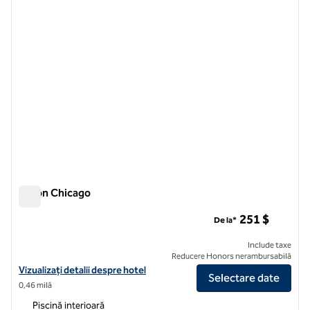
Hilton Chicago
Hilton Chicago
251 $
De la*
Include taxe
Reducere Honors nerambursabilă
Vizualizați detaliile hotelului Hilton Chicago
Vizualizați detalii despre hotel
Selectare date
0,46 milă
Piscină interioară