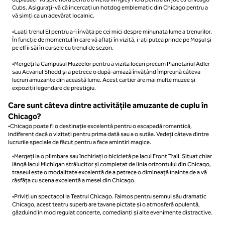
Cubs. Asigurați-vă că încercați un hotdog emblematic din Chicago pentru a
vă simți ca un adevărat localnic.
•Luați trenul El pentru a-i învăța pe cei mici despre minunata lume a trenurilor.
În funcție de momentul în care vă aflați în vizită, i-ați putea prinde pe Moșul și
pe elfii săi în cursele cu trenul de sezon.
•Mergeți la Campusul Muzeelor pentru a vizita locuri precum Planetariul Adler
sau Acvariul Shedd și a petrece o după-amiază învățând împreună câteva
lucruri amuzante din această lume. Acest cartier are mai multe muzee și
expoziții legendare de prestigiu.
Care sunt câteva dintre activitățile amuzante de cuplu în
Chicago?
•Chicago poate fi o destinație excelentă pentru o escapadă romantică,
indiferent dacă o vizitați pentru prima dată sau a o sutăa. Vedeți câteva dintre
lucrurile speciale de făcut pentru a face amintiri magice.
•Mergeți la o plimbare sau închiriați o bicicletă pe lacul Front Trail. Situat chiar
lângă lacul Michigan strălucitor și completat de linia orizontului din Chicago,
traseul este o modalitate excelentă de a petrece o dimineață înainte de a vă
răsfăța cu scena excelentă a mesei din Chicago.
•Priviți un spectacol la Teatrul Chicago. Faimos pentru semnul său dramatic
Chicago, acest teatru superb are tavane pictate și o atmosferă opulentă,
găzduind în mod regulat concerte, comedianți și alte evenimente distractive.