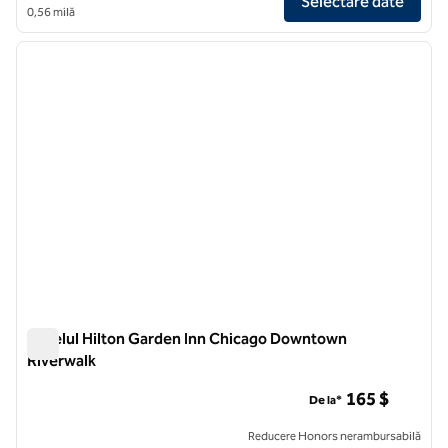
Selectare date
0,56 milă
1
/
12
imaginea anterioară
imagin
1 din 12
Hotelul Hilton Garden Inn Chicago Downtown
Riverwalk
Hotelul Hilton Garden Inn Chicago Downtown Riverwalk
165 $
De la*
Reducere Honors nerambursabilă