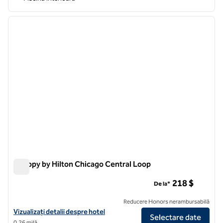
1
/
12
imaginea anterioară
imagin
1 din 12
Canopy by Hilton Chicago Central Loop
Canopy by Hilton Chicago Central Loop
218 $
De la*
Reducere Honors nerambursabilă
Vizualizați detaliile hotelului Canopy by Hilton Chicago Central Loop
Vizualizați detalii despre hotel
Selectare date
0,26 milă