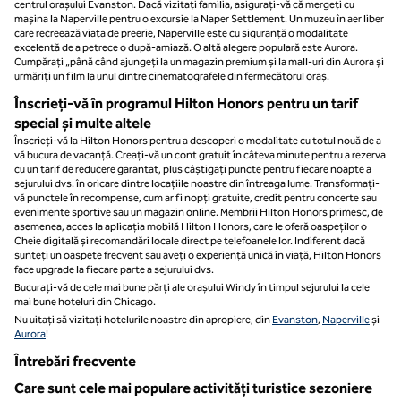
centrul orașului Evanston. Dacă vizitați familia, asigurați-vă că mergeți cu
mașina la Naperville pentru o excursie la Naper Settlement. Un muzeu în aer liber
care recreează viața de preerie, Naperville este cu siguranță o modalitate
excelentă de a petrece o după-amiază. O altă alegere populară este Aurora.
Cumpărați „până când ajungeți la un magazin premium și la mall-uri din Aurora și
urmăriți un film la unul dintre cinematografele din fermecătorul oraș.
Înscrieți-vă în programul Hilton Honors pentru un tarif
special și multe altele
Înscrieți-vă la Hilton Honors pentru a descoperi o modalitate cu totul nouă de a
vă bucura de vacanță. Creați-vă un cont gratuit în câteva minute pentru a rezerva
cu un tarif de reducere garantat, plus câștigați puncte pentru fiecare noapte a
sejurului dvs. în oricare dintre locațiile noastre din întreaga lume. Transformați-
vă punctele în recompense, cum ar fi nopți gratuite, credit pentru concerte sau
evenimente sportive sau un magazin online. Membrii Hilton Honors primesc, de
asemenea, acces la aplicația mobilă Hilton Honors, care le oferă oaspeților o
Cheie digitală și recomandări locale direct pe telefoanele lor. Indiferent dacă
sunteți un oaspete frecvent sau aveți o experiență unică în viață, Hilton Honors
face upgrade la fiecare parte a sejurului dvs.
Bucurați-vă de cele mai bune părți ale orașului Windy în timpul sejurului la cele
mai bune hoteluri din Chicago.
Nu uitați să vizitați hotelurile noastre din apropiere, din
Evanston
,
Naperville
și
Aurora
!
Întrebări frecvente
Care sunt cele mai populare activități turistice sezoniere