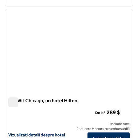
1
/
12
imaginea anterioară
imagin
1 din 12
TheWit Chicago, un hotel Hilton
TheWit Chicago, un hotel Hilton
289 $
De la*
Include taxe
Reducere Honors nerambursabilă
Vizualizați detaliile hotelului pentruWit Chicago, un hotel Hilton
Vizualizați detalii despre hotel