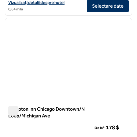
Vizualizați detaliile hotelului Hilton Garden Inn Chicago Downtown R
Vizualizați detalii despre hotel
Selectare date
0,64 milă
1
/
12
imaginea anterioară
imagin
1 din 12
Hampton Inn Chicago Downtown/N
Loop/Michigan Ave
Hampton Inn Chicago Downtown/N Loop/Michigan Ave
178 $
De la*