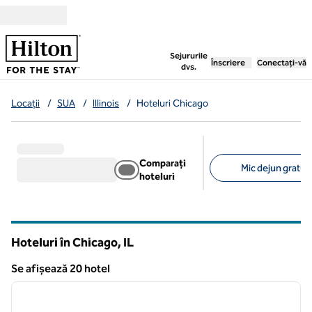
Salt la conținut
,
deschide o filă nouă
Sejururile
Înscriere
Conectați-vă
dvs.
Locații
/
SUA
/
Illinois
/
Hoteluri Chicago
Comparați
Mic dejun gratuit 
hoteluri
Filtre sugerate
Hoteluri în Chicago,
IL
Illinois
Se afișează 20 hotel
1
/
12
Se afișează 20 hotel
imaginea anterioară
imagin
1 din 12