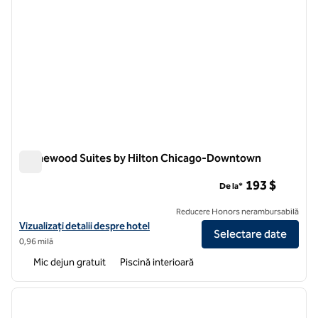
Homewood Suites by Hilton Chicago-Downtown
Homewood Suites by Hilton Chicago-Downtown
193 $
De la*
Reducere Honors nerambursabilă
Vizualizați detaliile hotelului pentru Homewood Suites by Hilton 
Vizualizați detalii despre hotel
Selectare date
0,96 milă
Mic dejun gratuit
Piscină interioară
1
/
12
imaginea anterioară
imagin
1 din 12