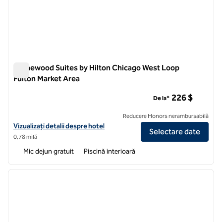
Homewood Suites by Hilton Chicago West Loop
Fulton Market Area
Homewood Suites by Hilton Chicago West Loop Fulton Marke
226 $
De la*
Reducere Honors nerambursabilă
Vizualizați detaliile hotelului pentru zona de piață Homewood Suites
Vizualizați detalii despre hotel
Selectare date
0,78 milă
Mic dejun gratuit
Piscină interioară
1
/
12
imaginea anterioară
imagin
1 din 12