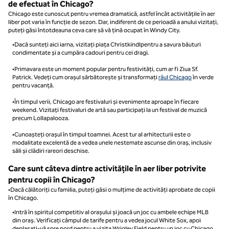
de efectuat în Chicago?
Chicago este cunoscut pentru vremea dramatică, astfel încât activitățile în aer
liber pot varia în funcție de sezon. Dar, indiferent de ce perioadă a anului vizitați,
puteți găsi întotdeauna ceva care să vă țină ocupat în Windy City.
•Dacă sunteți aici iarna, vizitați piața Christkindlpentru a savura băuturi
condimentate și a cumpăra cadouri pentru cei dragi.
•Primavara este un moment popular pentru festivități, cum ar fi Ziua Sf.
Patrick. Vedeți cum orașul sărbătorește și transformați
râul Chicago
în verde
pentru vacanță.
•În timpul verii, Chicago are festivaluri și evenimente aproape în fiecare
weekend. Vizitați festivaluri de artă sau participați la un festival de muzică
precum Lollapalooza.
•Cunoașteți orașul în timpul toamnei. Acest tur al arhitecturii este o
modalitate excelentă de a vedea unele nestemate ascunse din oraș, inclusiv
săli și clădiri rareori deschise.
Care sunt câteva dintre activitățile în aer liber potrivite
pentru copii în Chicago?
•Dacă călătoriți cu familia, puteți găsi o mulțime de activități aprobate de copii
în Chicago.
•Intră în spiritul competitiv al orașului și joacă un joc cu ambele echipe MLB
din oraș. Verificați câmpul de tarife pentru a vedea jocul White Sox, apoi
deplasați-vă spre nord pentru a vizita Wrigley Field pentru un joc cu Chicago