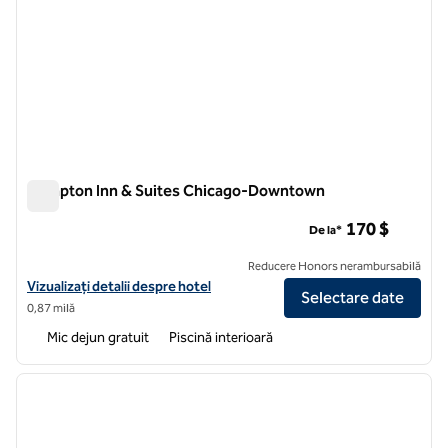
Hampton Inn & Suites Chicago-Downtown
Hampton Inn & Suites Chicago-Downtown
170 $
De la*
Reducere Honors nerambursabilă
Vizualizați detaliile hotelului Hampton Inn & Suites Chicago-Downt
Vizualizați detalii despre hotel
Selectare date
0,87 milă
Mic dejun gratuit
Piscină interioară
1
/
12
imaginea anterioară
imagin
1 din 12