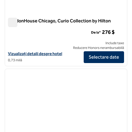
LondonHouse Chicago, Curio Collection by Hilton
LondonHouse Chicago, Curio Collection by Hilton
276 $
De la*
Include taxe
Reducere Honors nerambursabilă
Vizualizați detaliile hotelului pentru LondonHouse Chicago, Curio Col
Vizualizați detalii despre hotel
Selectare date
0,73 milă
1
/
11
imaginea anterioară
imagin
1 din 11