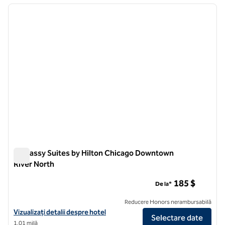
imaginea anterioară
imagin
1 din 12
Embassy Suites by Hilton Chicago Downtown
River North
Embassy Suites by Hilton Chicago Downtown River North
185 $
De la*
Reducere Honors nerambursabilă
Vizualizați detaliile hotelului pentru Embassy Suites by Hilton Chi
Vizualizați detalii despre hotel
Selectare date
1,01 milă