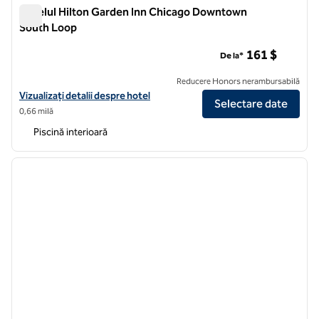
Hotelul Hilton Garden Inn Chicago Downtown
South Loop
Hotelul Hilton Garden Inn Chicago Downtown South Loop
161 $
De la*
Reducere Honors nerambursabilă
Vizualizați detaliile hotelului Hilton Garden Inn Chicago Downtown 
Vizualizați detalii despre hotel
Selectare date
0,66 milă
Piscină interioară
1
/
13
imaginea anterioară
imagin
1 din 13