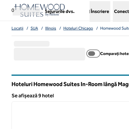
Salt la conținut
,
deschide o filă nouă
0
Sejururile dvs.
Înscriere
Conect
Locații
/
SUA
/
Illinois
/
Hoteluri Chicago
/
Homewood Suit
Comparați hotel
Hoteluri Homewood Suites In-Room lângă Magn
Illinois
Se afișează 9 hotel
1
Se afișează 9 hotel
imaginea anterioară
1 din 12