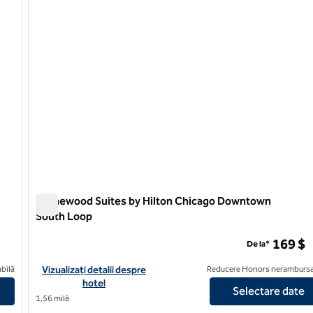
Homewood Suites by Hilton Chicago Downtown
South Loop
rket Area
Homewood Suites by Hilton Chicago Downtown South L
169 $
De la*
Suites by Hilton Chicago West Loop Fulton
Vizualizați detaliile hotelului pentru Homewood Suites by Hi
bilă
Vizualizați detalii despre
Reducere Honors nerambursa
hotel
Selectare date
1,56 milă