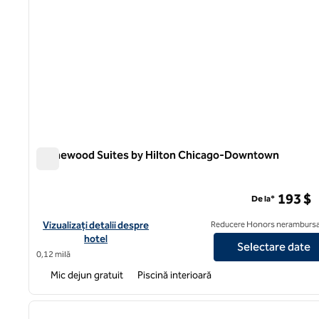
Homewood Suites by Hilton Chicago-Downtown
Homewood Suites by Hilton Chicago-Downtown
193 $
De la*
Vizualizați detaliile hotelului pentru Homewood Suites by Hi
Vizualizați detalii despre
Reducere Honors nerambursa
hotel
Selectare date
0,12 milă
Mic dejun gratuit
Piscină interioară
1
imaginea anterioară
1 din 12