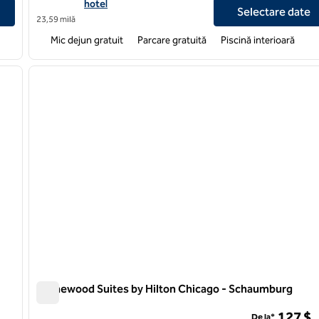
hotel
Selectare date
23,59 milă
Mic dejun gratuit
Parcare gratuită
Piscină interioară
/
11
1
imaginea următoare
imaginea anterioară
1 din 12
Homewood Suites by Hilton Chicago - Schaumburg
Homewood Suites by Hilton Chicago - Schaumburg
127 $
De la*