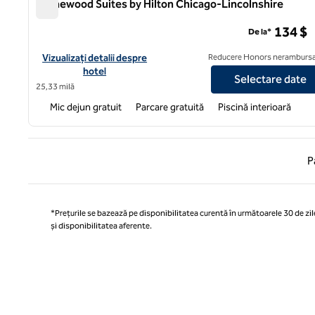
Homewood Suites by Hilton Chicago-Lincolnshire
Homewood Suites by Hilton Chicago-Lincolnshire
134 $
De la*
Vizualizați detaliile hotelului pentru Homewood Suites by Hilt
Vizualizați detalii despre
Reducere Honors nerambursa
hotel
Selectare date
25,33 milă
Mic dejun gratuit
Parcare gratuită
Piscină interioară
Pagina
P
*Prețurile se bazează pe disponibilitatea curentă în următoarele 30 de zile
și disponibilitatea aferente.