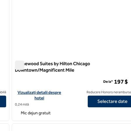
Homewood Suites by Hilton Chicago
Downtown/Magnificent Mile
Homewood Suites by Hilton Chicago Downtown/Magnific
197 $
De la*
lton Chicago-Downtown
Vizualizați detaliile hotelului pentru Homewood Suites by Hil
bilă
Vizualizați detalii despre
Reducere Honors nerambursa
hotel
Selectare date
0,24 milă
Mic dejun gratuit
/
12
1
imaginea următoare
imaginea anterioară
1 din 12