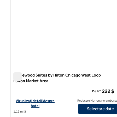
Homewood Suites by Hilton Chicago West Loop
Fulton Market Area
Homewood Suites by Hilton Chicago West Loop Fulton Ma
222 $
De la*
Vizualizați detaliile hotelului pentru zona de piață Homewood 
Vizualizați detalii despre
Reducere Honors nerambursa
hotel
Selectare date
1,11 milă