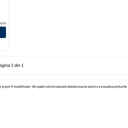
on Chicago-Lincolnshire
bilă
 anterioară, 1 din 1
Pagina următoare, 1 din 1
agina
1 din 1
Pagina 1 din 1
 și pot fi modificate. Vă rugăm să introduceți datele exacte pentru a vizualiza prețurile