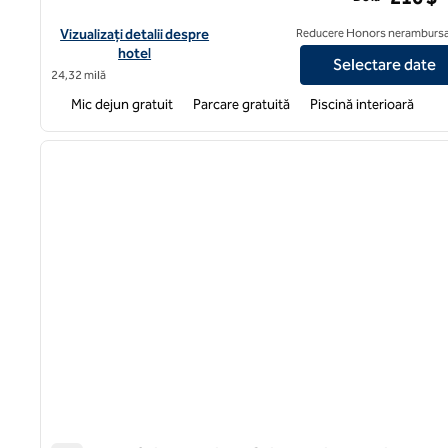
Vizualizați detaliile hotelului pentru Homewood Suites by Hilt
Vizualizați detalii despre
Reducere Honors nerambursa
hotel
Selectare date
24,32 milă
Mic dejun gratuit
Parcare gratuită
Piscină interioară
1
imaginea anterioară
1 din 12