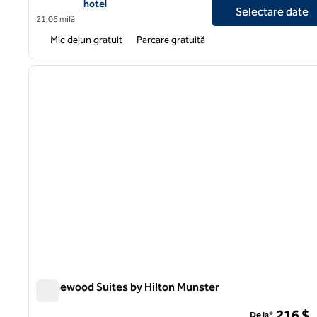
hotel
Selectare date
21,06 milă
Mic dejun gratuit
Parcare gratuită
1
imaginea anterioară
1 din 11
Homewood Suites by Hilton Munster
Homewood Suites by Hilton Munster
216 $
De la*