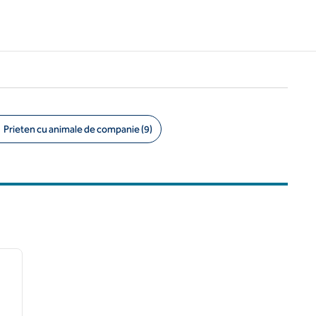
Prieten cu animale de companie (9)
/
12
imaginea următoare