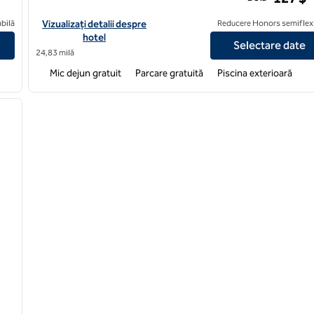
on Munster
Vizualizați detaliile hotelului pentru Homewood Suites by Hilt
bilă
Vizualizați detalii despre
Reducere Honors semiflexi
hotel
Selectare date
24,83 milă
Mic dejun gratuit
Parcare gratuită
Piscina exterioară
/
12
imaginea următoare