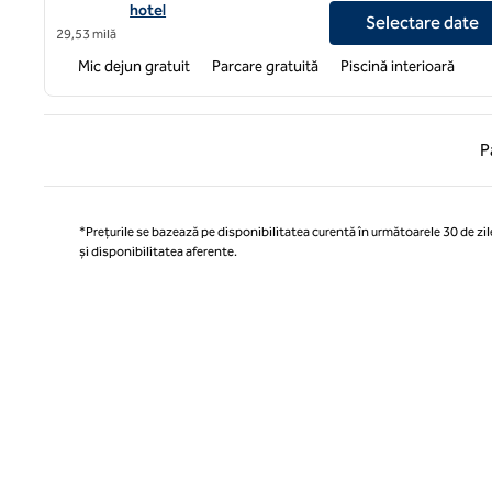
hotel
Selectare date
29,53 milă
Mic dejun gratuit
Parcare gratuită
Piscină interioară
Pagina
P
*Prețurile se bazează pe disponibilitatea curentă în următoarele 30 de zile
și disponibilitatea aferente.