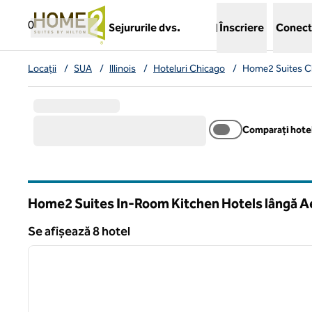
Salt la conținut
,
deschide o filă nouă
0
Sejururile dvs.
Înscriere
Conect
Locații
/
SUA
/
Illinois
/
Hoteluri Chicago
/
Home2 Suites Ch
Comparați hotel
Home2 Suites In-Room Kitchen Hotels lângă Ae
Illinois
Se afișează 8 hotel
1
Se afișează 8 hotel
imaginea anterioară
1 din 13