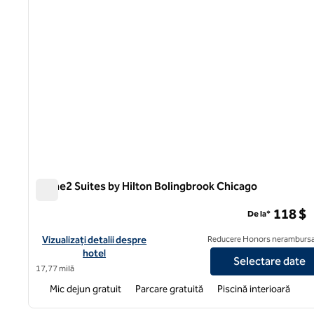
Home2 Suites by Hilton Bolingbrook Chicago
Home2 Suites by Hilton Bolingbrook Chicago
118 $
De la*
Vizualizați detaliile hotelului pentru Home2 Suites by Hilton B
Vizualizați detalii despre
Reducere Honors nerambursa
hotel
Selectare date
17,77 milă
Mic dejun gratuit
Parcare gratuită
Piscină interioară
1