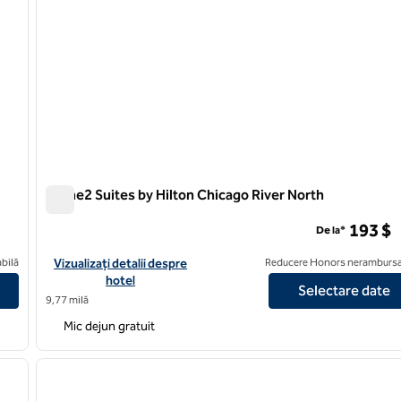
Home2 Suites by Hilton Chicago River North
Home2 Suites by Hilton Chicago River North
193 $
De la*
hicago McCormick Place
Vizualizați detaliile hotelului pentru Home2 Suites by Hilton Ch
bilă
Vizualizați detalii despre
Reducere Honors nerambursa
hotel
Selectare date
9,77 milă
Mic dejun gratuit
/
12
1
imaginea următoare
imaginea anterioară
1 din 12