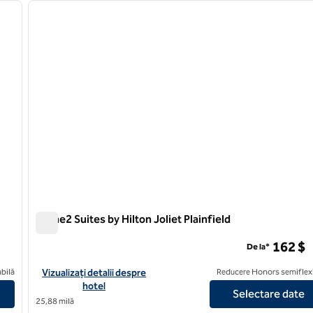
imaginea următoare
imaginea anterioară
1 din 12
Home2 Suites by Hilton Joliet Plainfield
Home2 Suites by Hilton Joliet Plainfield
162 $
De la*
Chicago Schaumburg
Vizualizați detaliile hotelului pentru Home2 Suites by Hilton Joli
bilă
Vizualizați detalii despre
Reducere Honors semiflexi
hotel
Selectare date
25,88 milă