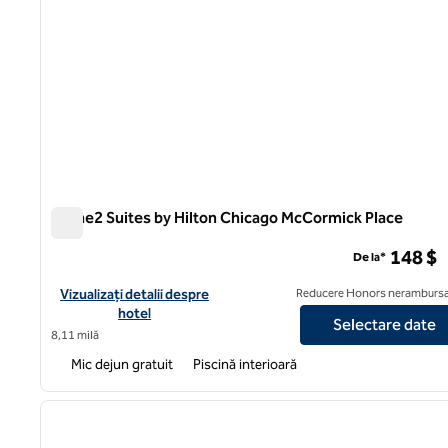
Home2 Suites by Hilton Chicago McCormick Place
Home2 Suites by Hilton Chicago McCormick Place
148 $
De la*
Vizualizați detaliile hotelului pentru Home2 Suites by Hilton C
Vizualizați detalii despre
Reducere Honors nerambursa
hotel
Selectare date
8,11 milă
Mic dejun gratuit
Piscină interioară
1
imaginea anterioară
1 din 12