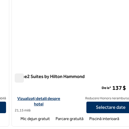
Home2 Suites by Hilton Hammond
Home2 Suites by Hilton Hammond
137 $
De la*
olingbrook Chicago
Vizualizați detaliile hotelului pentru Home2 Suites by Hilton 
bilă
Vizualizați detalii despre
Reducere Honors nerambursa
hotel
Selectare date
21,15 milă
Mic dejun gratuit
Parcare gratuită
Piscină interioară
/
12
1