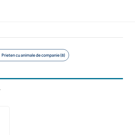
Prieten cu animale de companie (8)
L
/
12
imaginea următoare