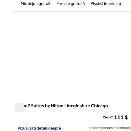
Mic dejun gratuit
Parcare gratuită
Piscină interioară
1
imaginea anterioară
1 din 12
Home2 Suites by Hilton Lincolnshire Chicago
Home2 Suites by Hilton Lincolnshire Chicago
111 $
De la*
Vizualizați detaliile hotelului pentru Home2 Suites by Hilton Li
Vizualizați detalii despre
Reducere Honors nerambursa