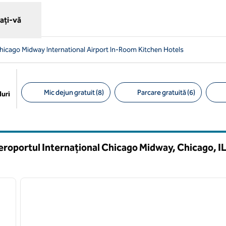
ați-vă
icago Midway International Airport In-Room Kitchen Hotels
Mic dejun gratuit (8)
Parcare gratuită (6)
uri
Filtre sugerate
roportul Internațional Chicago Midway, Chicago,
I
/
13
1
imaginea următoare
imaginea anterioară
1 din 12