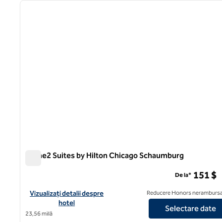
imaginea anterioară
1 din 12
Home2 Suites by Hilton Chicago Schaumburg
Home2 Suites by Hilton Chicago Schaumburg
151 $
De la*
Vizualizați detaliile hotelului pentru Home2 Suites by Hilton 
Vizualizați detalii despre
Reducere Honors nerambursa
hotel
Selectare date
23,56 milă