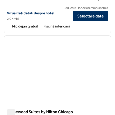
Reducere Honors nerambursabilă
Vizualizați detaliile hotelului pentru Homewood Suites by Hilton 
Vizualizați detalii despre hotel
Selectare date
2,07 milă
Mic dejun gratuit
Piscină interioară
1
/
12
imaginea anterioară
imagin
1 din 12
Homewood Suites by Hilton Chicago