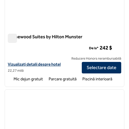
Homewood Suites by Hilton Munster
Homewood Suites by Hilton Munster
242 $
De la*
Reducere Honors nerambursabilă
Vizualizați detaliile hotelului pentru Homewood Suites by Hilton Mun
Vizualizați detalii despre hotel
Selectare date
22,27 milă
Mic dejun gratuit
Parcare gratuită
Piscină interioară
1
/
12
imaginea anterioară
imagin
1 din 12