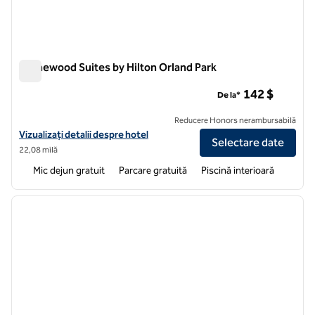
Homewood Suites by Hilton Orland Park
Homewood Suites by Hilton Orland Park
142 $
De la*
Reducere Honors nerambursabilă
Vizualizați detaliile hotelului pentru Homewood Suites by Hilton Orla
Vizualizați detalii despre hotel
Selectare date
22,08 milă
Mic dejun gratuit
Parcare gratuită
Piscină interioară
1
/
11
imaginea anterioară
imagin
1 din 11