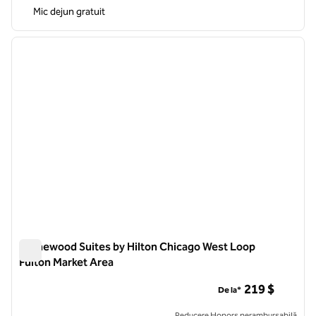
Mic dejun gratuit
1
/
12
imaginea anterioară
imagin
1 din 12
Homewood Suites by Hilton Chicago West Loop
Fulton Market Area
Homewood Suites by Hilton Chicago West Loop Fulton Marke
219 $
De la*
Reducere Honors nerambursabilă