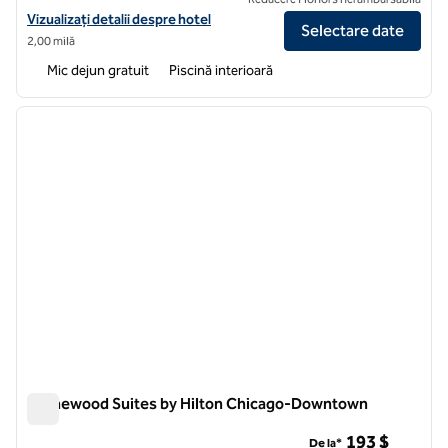
Vizualizați detaliile hotelului pentru zona de piață Homewood Suites
Vizualizați detalii despre hotel
Selectare date
2,00 milă
Mic dejun gratuit
Piscină interioară
1
/
12
imaginea anterioară
imagin
1 din 12
Homewood Suites by Hilton Chicago-Downtown
Homewood Suites by Hilton Chicago-Downtown
193 $
De la*