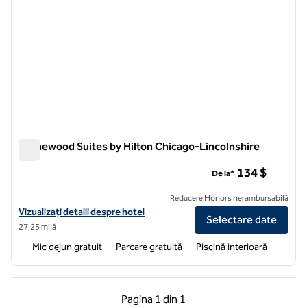
Homewood Suites by Hilton Chicago-Lincolnshire
Homewood Suites by Hilton Chicago-Lincolnshire
134 $
De la*
Reducere Honors nerambursabilă
Vizualizați detaliile hotelului pentru Homewood Suites by Hilton Chi
Vizualizați detalii despre hotel
Selectare date
27,25 milă
Mic dejun gratuit
Parcare gratuită
Piscină interioară
Pagina anterioară, 1 din 1
Pagina următoare, 1 
Pagina
1 din 1
Pagina 1 din 1