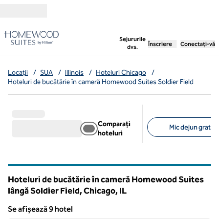
Salt la conținut
,
deschide o filă nouă
Sejururile
Înscriere
Conectați-vă
dvs.
Locații
/
SUA
/
Illinois
/
Hoteluri Chicago
/
Hoteluri de bucătărie în cameră Homewood Suites Soldier Field
Comparați
Mic dejun gratuit 
hoteluri
Filtre sugerate
Hoteluri de bucătărie în cameră Homewood Suites
lângă Soldier Field, Chicago,
IL
Illinois
Se afișează 9 hotel
1
/
12
Se afișează 9 hotel