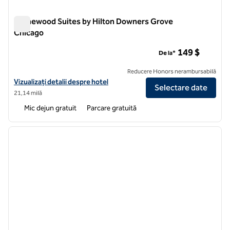
Homewood Suites by Hilton Downers Grove
Chicago
Homewood Suites by Hilton Downers Grove Chicago
149 $
De la*
Reducere Honors nerambursabilă
Vizualizați detaliile hotelului pentru Homewood Suites by Hilton D
Vizualizați detalii despre hotel
Selectare date
21,14 milă
Mic dejun gratuit
Parcare gratuită
1
/
12
imaginea anterioară
imagin
1 din 12