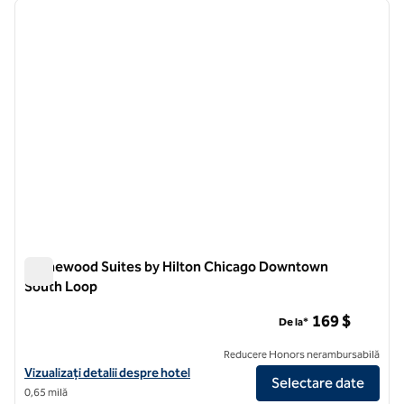
imaginea anterioară
imagin
1 din 12
Homewood Suites by Hilton Chicago Downtown
South Loop
Homewood Suites by Hilton Chicago Downtown South Loop
169 $
De la*
Reducere Honors nerambursabilă
Vizualizați detaliile hotelului pentru Homewood Suites by Hilton 
Vizualizați detalii despre hotel
Selectare date
0,65 milă