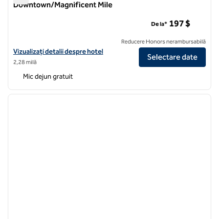
Downtown/Magnificent Mile
Homewood Suites by Hilton Chicago Downtown/Magnificent
197 $
De la*
Reducere Honors nerambursabilă
Vizualizați detaliile hotelului pentru Homewood Suites by Hilton C
Vizualizați detalii despre hotel
Selectare date
2,28 milă
Mic dejun gratuit
1
/
12
imaginea anterioară
imagin
1 din 12