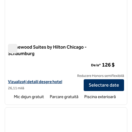
Homewood Suites by Hilton Chicago -
Schaumburg
Homewood Suites by Hilton Chicago - Schaumburg
126 $
De la*
Reducere Honors semiflexibilă
Vizualizați detaliile hotelului pentru Homewood Suites by Hilton Ch
Vizualizați detalii despre hotel
Selectare date
26,11 milă
Mic dejun gratuit
Parcare gratuită
Piscina exterioară
1
/
12
imaginea anterioară
imagin
1 din 12