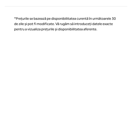
*Prețurile se bazează pe disponibilitatea curentă în următoarele 30
de zile și pot fi modificate. Vă rugăm să introduceți datele exacte
pentru a vizualiza prețurile și disponibilitatea aferente.