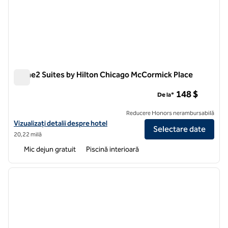
Home2 Suites by Hilton Chicago McCormick Place
Home2 Suites by Hilton Chicago McCormick Place
148 $
De la*
Reducere Honors nerambursabilă
Vizualizați detaliile hotelului pentru Home2 Suites by Hilton Chicag
Vizualizați detalii despre hotel
Selectare date
20,22 milă
Mic dejun gratuit
Piscină interioară
1
/
12
imaginea anterioară
imagin
1 din 12