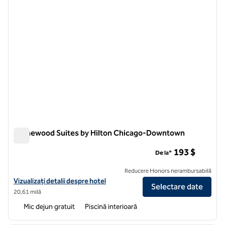
Homewood Suites by Hilton Chicago-Downtown
Homewood Suites by Hilton Chicago-Downtown
193 $
De la*
Reducere Honors nerambursabilă
Vizualizați detaliile hotelului pentru Homewood Suites by Hilton 
Vizualizați detalii despre hotel
Selectare date
20,61 milă
Mic dejun gratuit
Piscină interioară
1
/
12