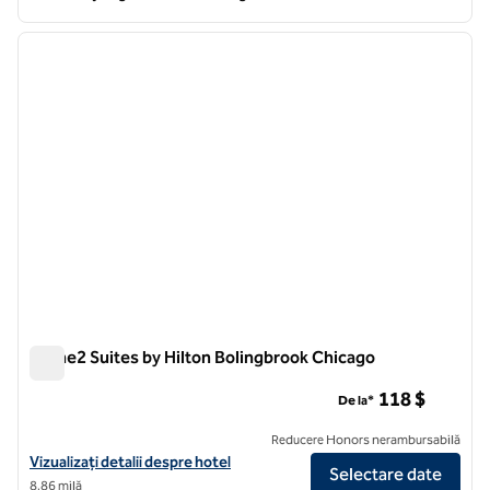
1
/
12
imaginea anterioară
imagin
1 din 12
Home2 Suites by Hilton Bolingbrook Chicago
Home2 Suites by Hilton Bolingbrook Chicago
118 $
De la*
Reducere Honors nerambursabilă
Vizualizați detaliile hotelului pentru Home2 Suites by Hilton Bolingb
Vizualizați detalii despre hotel
Selectare date
8,86 milă