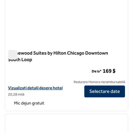
Homewood Suites by Hilton Chicago Downtown
South Loop
Homewood Suites by Hilton Chicago Downtown South Loop
169 $
De la*
Reducere Honors nerambursabilă
Vizualizați detaliile hotelului pentru Homewood Suites by Hilton 
Vizualizați detalii despre hotel
Selectare date
20,28 milă
Mic dejun gratuit
1
/
12
imaginea anterioară
imagin
1 din 12