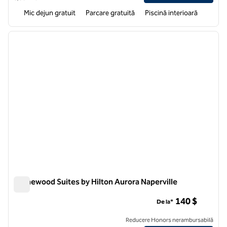
Mic dejun gratuit
Parcare gratuită
Piscină interioară
1
/
12
imaginea anterioară
imagin
1 din 12
Homewood Suites by Hilton Aurora Naperville
Homewood Suites by Hilton Aurora Naperville
140 $
De la*
Reducere Honors nerambursabilă