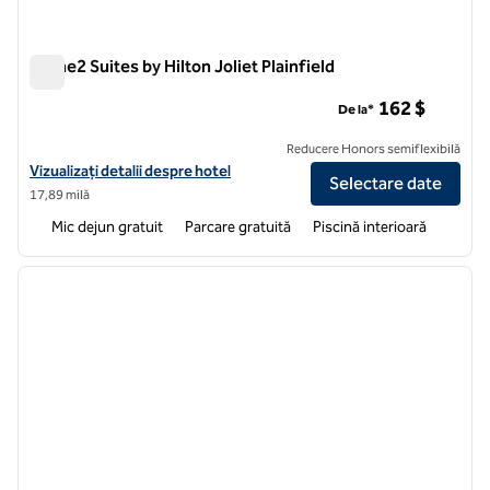
Home2 Suites by Hilton Joliet Plainfield
Home2 Suites by Hilton Joliet Plainfield
162 $
De la*
Reducere Honors semiflexibilă
Vizualizați detaliile hotelului pentru Home2 Suites by Hilton Joliet Pla
Vizualizați detalii despre hotel
Selectare date
17,89 milă
Mic dejun gratuit
Parcare gratuită
Piscină interioară
1
/
12
imaginea anterioară
imagin
1 din 12