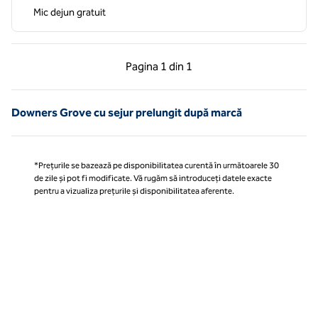
Mic dejun gratuit
Pagina anterioară, 1 din 1
Pagina următoare, 1 
Pagina
1 din 1
Pagina 1 din 1
Downers Grove cu sejur prelungit după marcă
*Prețurile se bazează pe disponibilitatea curentă în următoarele 30
de zile și pot fi modificate. Vă rugăm să introduceți datele exacte
pentru a vizualiza prețurile și disponibilitatea aferente.