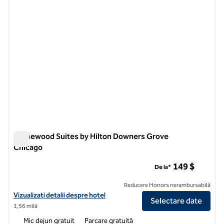
Homewood Suites by Hilton Downers Grove
Chicago
Homewood Suites by Hilton Downers Grove Chicago
149 $
De la*
Reducere Honors nerambursabilă
Vizualizați detaliile hotelului pentru Homewood Suites by Hilton D
Vizualizați detalii despre hotel
Selectare date
1,56 milă
Mic dejun gratuit
Parcare gratuită