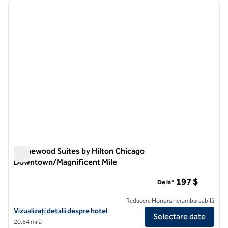
imaginea anterioară
imagin
1 din 12
Homewood Suites by Hilton Chicago
Downtown/Magnificent Mile
Homewood Suites by Hilton Chicago Downtown/Magnificent
197 $
De la*
Reducere Honors nerambursabilă
Vizualizați detaliile hotelului pentru Homewood Suites by Hilton C
Vizualizați detalii despre hotel
Selectare date
20,84 milă