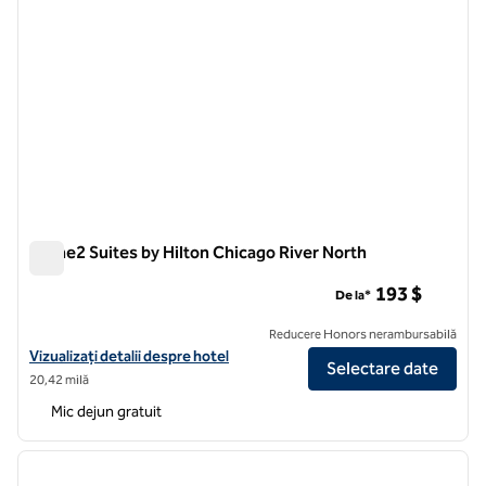
Home2 Suites by Hilton Chicago River North
Home2 Suites by Hilton Chicago River North
193 $
De la*
Reducere Honors nerambursabilă
Vizualizați detaliile hotelului pentru Home2 Suites by Hilton Chicago
Vizualizați detalii despre hotel
Selectare date
20,42 milă
Mic dejun gratuit
1
/
12
imaginea anterioară
imagin
1 din 12