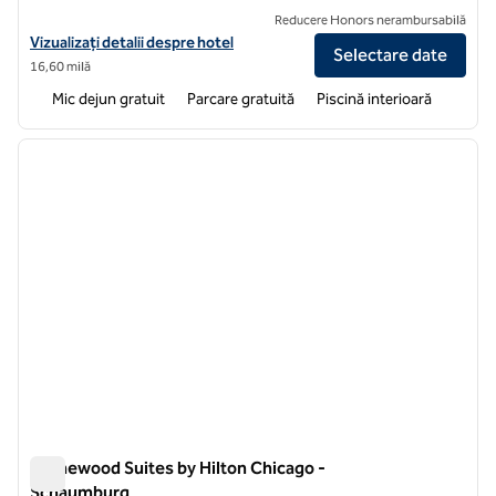
Reducere Honors nerambursabilă
Vizualizați detaliile hotelului pentru Home2 Suites by Hilton Chica
Vizualizați detalii despre hotel
Selectare date
16,60 milă
Mic dejun gratuit
Parcare gratuită
Piscină interioară
1
/
12
imaginea anterioară
imagin
1 din 12
Homewood Suites by Hilton Chicago -
Schaumburg