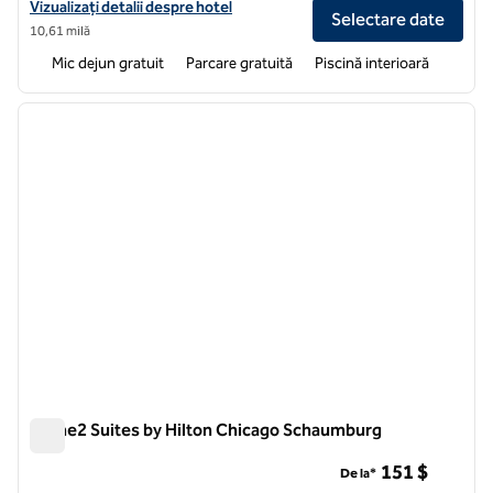
Vizualizați detaliile hotelului pentru Homewood Suites by Hilton Auro
Vizualizați detalii despre hotel
Selectare date
10,61 milă
Mic dejun gratuit
Parcare gratuită
Piscină interioară
1
/
12
imaginea anterioară
imagin
1 din 12
Home2 Suites by Hilton Chicago Schaumburg
Home2 Suites by Hilton Chicago Schaumburg
151 $
De la*