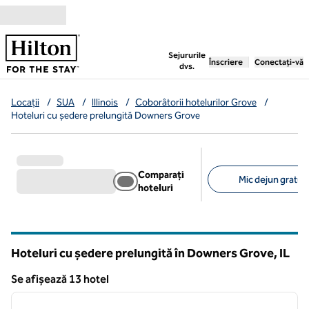
Salt la conținut
,
deschide o filă nouă
Sejururile
Înscriere
Conectați-vă
dvs.
Locații
/
SUA
/
Illinois
/
Coborâtorii hotelurilor Grove
/
Hoteluri cu ședere prelungită Downers Grove
Comparați
Mic dejun gratuit
hoteluri
Filtre sugerate
Hoteluri cu ședere prelungită în Downers Grove,
IL
Illinois
Se afișează 13 hotel
1
/
12
Se afișează 13 hotel
imaginea anterioară
imagin
1 din 12