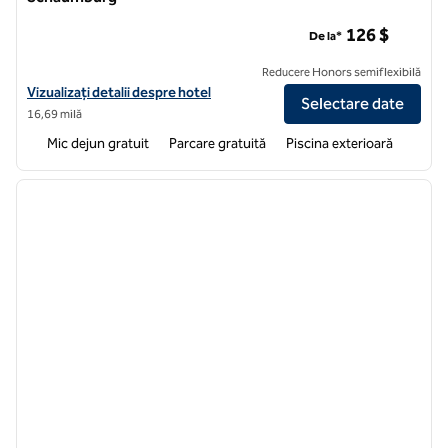
Homewood Suites by Hilton Chicago - Schaumburg
126 $
De la*
Reducere Honors semiflexibilă
Vizualizați detaliile hotelului pentru Homewood Suites by Hilton Ch
Vizualizați detalii despre hotel
Selectare date
16,69 milă
Mic dejun gratuit
Parcare gratuită
Piscina exterioară
1
/
12
imaginea anterioară
imagin
1 din 12