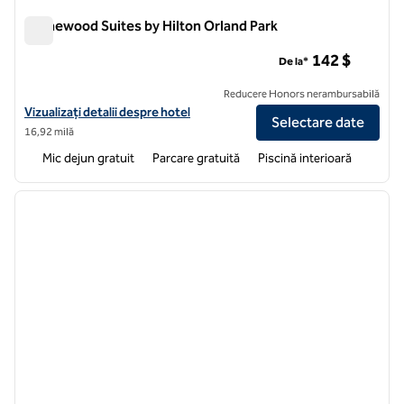
Homewood Suites by Hilton Orland Park
Homewood Suites by Hilton Orland Park
142 $
De la*
Reducere Honors nerambursabilă
Vizualizați detaliile hotelului pentru Homewood Suites by Hilton Orla
Vizualizați detalii despre hotel
Selectare date
16,92 milă
Mic dejun gratuit
Parcare gratuită
Piscină interioară
1
/
12
imaginea anterioară
imagin
1 din 12