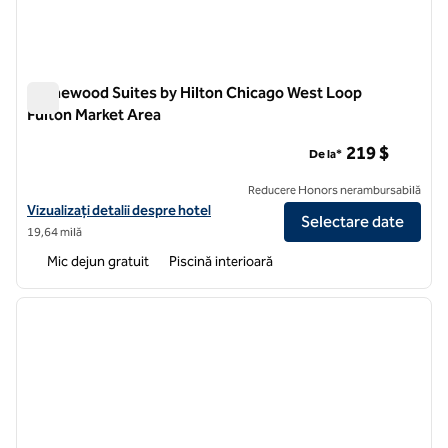
Homewood Suites by Hilton Chicago West Loop
Fulton Market Area
Homewood Suites by Hilton Chicago West Loop Fulton Marke
219 $
De la*
Reducere Honors nerambursabilă
Vizualizați detaliile hotelului pentru zona de piață Homewood Suites
Vizualizați detalii despre hotel
Selectare date
19,64 milă
Mic dejun gratuit
Piscină interioară
1
/
13
imaginea anterioară
imagin
1 din 13