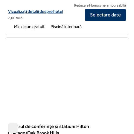
Reducere Honors nerambursabilă
Vizualizați detaliile hotelului pentru Embassy Suites by Hilton Chic
Vizualizați detalii despre hotel
Selectare date
2,06 milă
Mic dejun gratuit
Piscină interioară
1
/
12
imaginea anterioară
imagin
1 din 12
Centrul de conferințe și stațiuni Hilton
Chicago/Oak Brook Hills