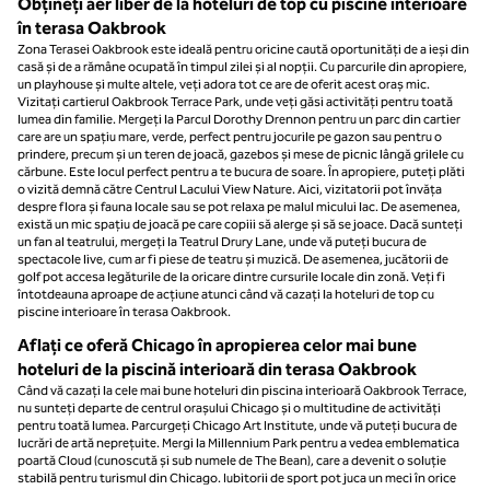
Obțineți aer liber de la hoteluri de top cu piscine interioare
în terasa Oakbrook
Zona Terasei Oakbrook este ideală pentru oricine caută oportunități de a ieși din
casă și de a rămâne ocupată în timpul zilei și al nopții. Cu parcurile din apropiere,
un playhouse și multe altele, veți adora tot ce are de oferit acest oraș mic.
Vizitați cartierul Oakbrook Terrace Park, unde veți găsi activități pentru toată
lumea din familie. Mergeți la Parcul Dorothy Drennon pentru un parc din cartier
care are un spațiu mare, verde, perfect pentru jocurile pe gazon sau pentru o
prindere, precum și un teren de joacă, gazebos și mese de picnic lângă grilele cu
cărbune. Este locul perfect pentru a te bucura de soare. În apropiere, puteți plăti
o vizită demnă către Centrul Lacului View Nature. Aici, vizitatorii pot învăța
despre flora și fauna locale sau se pot relaxa pe malul micului lac. De asemenea,
există un mic spațiu de joacă pe care copiii să alerge și să se joace. Dacă sunteți
un fan al teatrului, mergeți la Teatrul Drury Lane, unde vă puteți bucura de
spectacole live, cum ar fi piese de teatru și muzică. De asemenea, jucătorii de
golf pot accesa legăturile de la oricare dintre cursurile locale din zonă. Veți fi
întotdeauna aproape de acțiune atunci când vă cazați la hoteluri de top cu
piscine interioare în terasa Oakbrook.
Aflați ce oferă Chicago în apropierea celor mai bune
hoteluri de la piscină interioară din terasa Oakbrook
Când vă cazați la cele mai bune hoteluri din piscina interioară Oakbrook Terrace,
nu sunteți departe de centrul orașului Chicago și o multitudine de activități
pentru toată lumea. Parcurgeți Chicago Art Institute, unde vă puteți bucura de
lucrări de artă neprețuite. Mergi la Millennium Park pentru a vedea emblematica
poartă Cloud (cunoscută și sub numele de The Bean), care a devenit o soluție
stabilă pentru turismul din Chicago. Iubitorii de sport pot juca un meci în orice