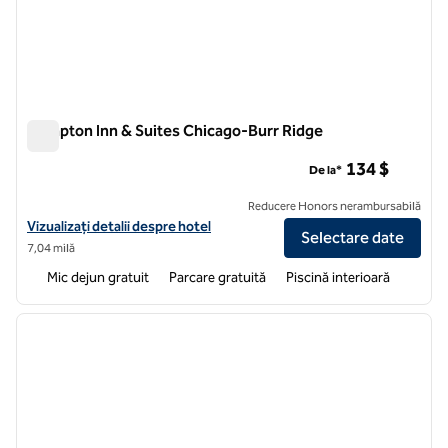
Hampton Inn & Suites Chicago-Burr Ridge
Hampton Inn & Suites Chicago-Burr Ridge
134 $
De la*
Reducere Honors nerambursabilă
Vizualizați detaliile hotelului Hampton Inn & Suites Chicago-Burr Rid
Vizualizați detalii despre hotel
Selectare date
7,04 milă
Mic dejun gratuit
Parcare gratuită
Piscină interioară
1
/
12
imaginea anterioară
imagin
1 din 12