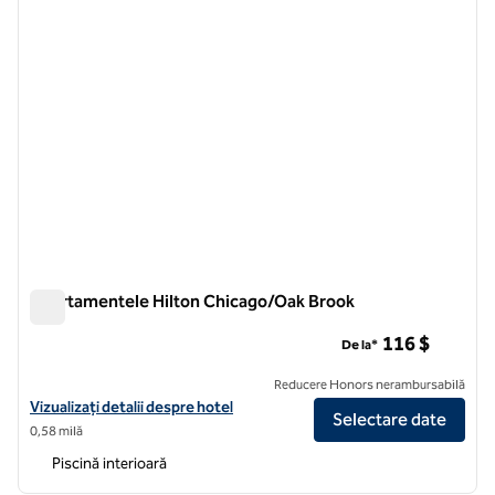
Apartamentele Hilton Chicago/Oak Brook
Apartamentele Hilton Chicago/Oak Brook
116 $
De la*
Reducere Honors nerambursabilă
Vizualizați detaliile hotelului pentru apartamentele Hilton Chicago/
Vizualizați detalii despre hotel
Selectare date
0,58 milă
Piscină interioară
1
/
12