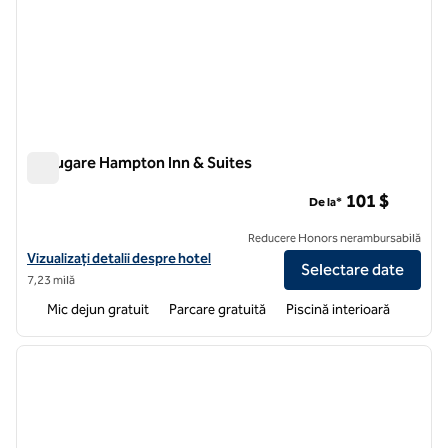
Adăugare Hampton Inn & Suites
Adăugare Hampton Inn & Suites
101 $
De la*
Reducere Honors nerambursabilă
Vizualizați detaliile hotelului pentru Hampton Inn & Suites Addison
Vizualizați detalii despre hotel
Selectare date
7,23 milă
Mic dejun gratuit
Parcare gratuită
Piscină interioară
1
/
12
imaginea anterioară
imagin
1 din 12