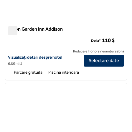
Hilton Garden Inn Addison
Hilton Garden Inn Addison
110 $
De la*
Reducere Honors nerambursabilă
Vizualizați detaliile hotelului Hilton Garden Inn Addison
Vizualizați detalii despre hotel
Selectare date
6,85 milă
Parcare gratuită
Piscină interioară
1
/
12
imaginea anterioară
imagin
1 din 12