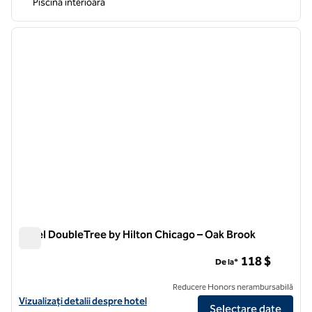
Piscină interioară
1
/
12
imaginea anterioară
imagin
1 din 12
Hotel DoubleTree by Hilton Chicago – Oak Brook
Hotel DoubleTree by Hilton Chicago – Oak Brook
118 $
De la*
Reducere Honors nerambursabilă
Vizualizați detaliile hotelului DoubleTree by Hilton Chicago - Oak Bro
Vizualizați detalii despre hotel
Selectare date