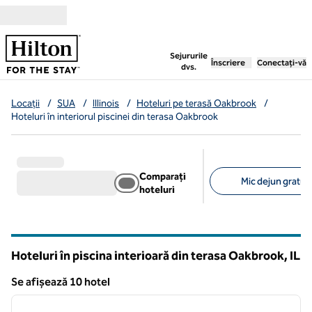
Salt la conținut
,
deschide o filă nouă
Sejururile
Înscriere
Conectați-vă
dvs.
Locații
/
SUA
/
Illinois
/
Hoteluri pe terasă Oakbrook
/
Hoteluri în interiorul piscinei din terasa Oakbrook
Comparați
Mic dejun gratuit 
hoteluri
Filtre sugerate
Hoteluri în piscina interioară din terasa Oakbrook,
IL
Illinois
Se afișează 10 hotel
1
/
12
Se afișează 10 hotel
imaginea anterioară
imagin
1 din 12