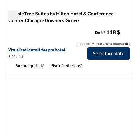
DoubleTree Suites by Hilton Hotel & Conference
Center Chicago-Downers Grove
DoubleTree Suites by Hilton Hotel & Conference Center C
118 $
De la*
Reducere Honors nerambursabilă
Vizualizați detaliile hotelului DoubleTree Suites by Hilton Hotel 
Vizualizați detalii despre hotel
Selectare date
3,92 milă
Parcare gratuită
Piscină interioară
1
/
12
imaginea anterioară
imagin
1 din 12