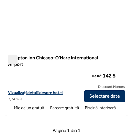
Hampton Inn Chicago-O'Hare International
Airport
Hampton Inn Chicago-O'Hare International Airport
142 $
De la*
Discount Honors
Vizualizați detaliile hotelului pentru Aeroportul Internațional Hamp
Vizualizați detalii despre hotel
Selectare date
7,74 milă
Mic dejun gratuit
Parcare gratuită
Piscină interioară
Pagina anterioară, 1 din 1
Pagina următoare, 1 
Pagina
1 din 1