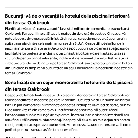
Pagina 1 din 1
Bucurați-vă de o vacanță la hotelul de la piscina interioară
din terasa Oakbrook
Planificați-vă următoarea vacanță la vestul mijlociu în comunitatea suburbană
Oakbrook Terrace, Illinois. Situat la mai puțin de o oră de vest de Chicago, vă
puteți bucura de o escapadă liniștită din oraș, cu opțiunea de a vă aventura în
agitația unuia dintre cele mai mari orașe din S.U.A. Oaspeții hotelurilor de la
piscina interioară din terasa Oakbrook se pot bucura de o cameră spațioasă cu
facilitățile lor preferate, inclusiv o piscină strălucitoare care îi așteaptă să se
scufunde pentru o înot relaxantă, indiferent de momentul anului. Petreceți-vă
zilele bucurându-vă de natură pe terasa Oakbrook sau explorați jungla din beton
din Chicago în timp ce vă bucurați de un sejur memorabil la hotelurile noastre din
terasa Oakbrook.
Beneficiați de un sejur memorabil la hotelurile de la piscină
din terasa Oakbrook
Oaspeții de la hotelurile noastre din piscina interioară din terasa Oakbrook vor
aprecia facilitățile moderne pe care le oferim. Bucurați-vă de un somn odihnitor
într-un pat confortabil și rămâneți conectat în timp ce vă aflați departe, prin Wi-
Fi de mare viteză din camera dvs. Indiferent de anotimp, vă puteți răcori
întotdeauna după o zi lungă de explorare, înotând într-o piscină interioară sau
relaxându-vă în cada cu hidromasaj. Începeți-vă ziua cu un mic dejun din partea
casei, apoi plecați spre aventurile zilei. Hotelul dvs. Oakbrook Terrace va fi locul
perfect pentru a suna acasă în timpul evadării.