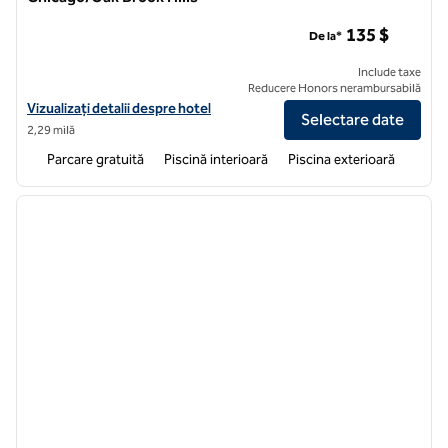
Centrul de conferințe și stațiuni Hilton Chicago/Oak Brook Hil
135 $
De la*
Include taxe
Reducere Honors nerambursabilă
Vizualizați detaliile hotelului Hilton Chicago/Oak Brook Hills Resort
Vizualizați detalii despre hotel
Selectare date
2,29 milă
Parcare gratuită
Piscină interioară
Piscina exterioară
1
/
12
imaginea anterioară
imagin
1 din 12