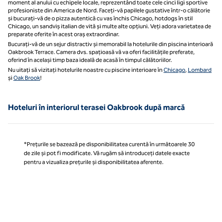
moment al anului cu echipele locale, reprezentând toate cele cinci ligi sportive
profesioniste din America de Nord. Faceți-vă papilele gustative într-o călătorie
și bucurați-vă de o pizza autentică cu vas închis Chicago, hotdogs în stil
Chicago, un sandviș italian de vită și multe alte opțiuni. Veți adora varietatea de
preparate oferite în acest oraș extraordinar.
Bucurați-vă de un sejur distractiv și memorabil la hotelurile din piscina interioară
Oakbrook Terrace. Camera dvs. spațioasă vă va oferi facilitățile preferate,
oferind în același timp baza ideală de acasă în timpul călătoriilor.
Nu uitați să vizitați hotelurile noastre cu piscine interioare în
Chicago
,
Lombard
și
Oak Brook
!
Hoteluri în interiorul terasei Oakbrook după marcă
*Prețurile se bazează pe disponibilitatea curentă în următoarele 30
de zile și pot fi modificate. Vă rugăm să introduceți datele exacte
pentru a vizualiza prețurile și disponibilitatea aferente.