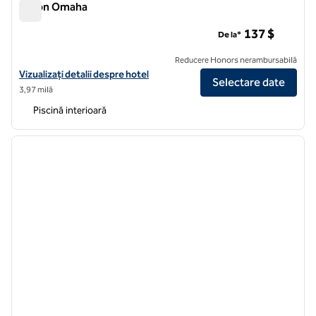
Hilton Omaha
Hilton Omaha
137 $
De la*
Reducere Honors nerambursabilă
Vizualizați detaliile hotelului Hilton Omaha
Vizualizați detalii despre hotel
Selectare date
3,97 milă
Piscină interioară
1
/
12
imaginea anterioară
imagin
1 din 12