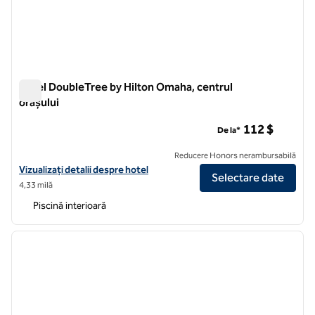
Hotel DoubleTree by Hilton Omaha, centrul
orașului
Hotel DoubleTree by Hilton Omaha, centrul orașului
112 $
De la*
Reducere Honors nerambursabilă
Vizualizați detaliile hotelului DoubleTree by Hilton Hotel Omaha D
Vizualizați detalii despre hotel
Selectare date
4,33 milă
Piscină interioară
1
/
12
imaginea anterioară
imagin
1 din 12