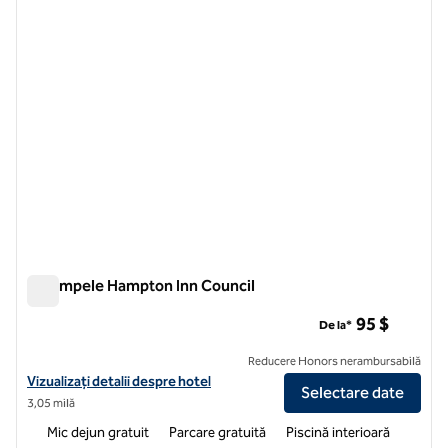
Estompele Hampton Inn Council
Estompele Hampton Inn Council
95 $
De la*
Reducere Honors nerambursabilă
Vizualizați detaliile hotelului pentru Hampton Inn Council Bluffs
Vizualizați detalii despre hotel
Selectare date
3,05 milă
Mic dejun gratuit
Parcare gratuită
Piscină interioară