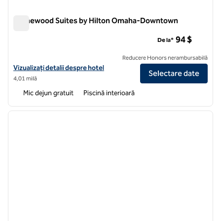
Homewood Suites by Hilton Omaha-Downtown
Homewood Suites by Hilton Omaha-Downtown
94 $
De la*
Reducere Honors nerambursabilă
Vizualizați detaliile hotelului pentru Homewood Suites by Hilton
Vizualizați detalii despre hotel
Selectare date
4,01 milă
Mic dejun gratuit
Piscină interioară
1
/
12
imaginea anterioară
imagin
1 din 12