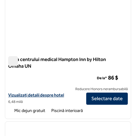
Zona centrului medical Hampton Inn by Hilton
Omaha UN
Zona centrului medical Hampton Inn by Hilton Omaha UN
86 $
De la*
Reducere Honors nerambursabilă
Vizualizați detaliile hotelului pentru zona centrului medical Hampto
Vizualizați detalii despre hotel
Selectare date
6,48 milă
Mic dejun gratuit
Piscină interioară
1
/
13
imaginea anterioară
imagin
1 din 13