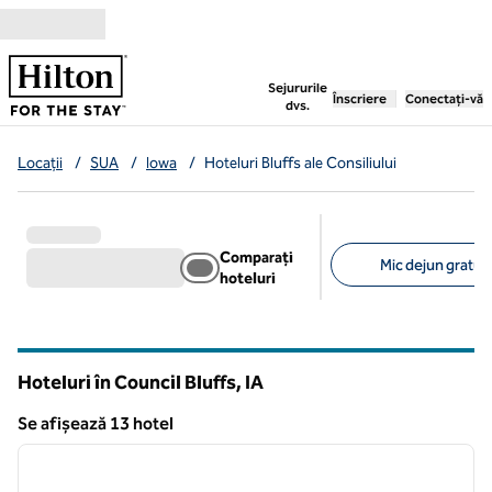
Salt la conținut
,
deschide o filă nouă
Sejururile
Înscriere
Conectați-vă
dvs.
Locații
/
SUA
/
Iowa
/
Hoteluri Bluffs ale Consiliului
Comparați
Mic dejun gratuit 
hoteluri
Filtre sugerate
Hoteluri în Council Bluffs,
IA
Iowa
Se afișează 13 hotel
1
/
12
Se afișează 13 hotel
imaginea anterioară
imagin
1 din 12