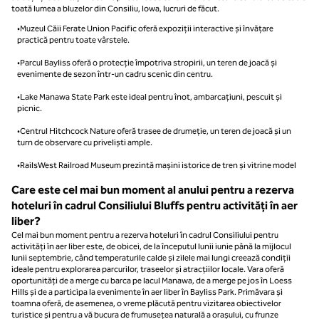
toată lumea a bluzelor din Consiliu, Iowa, lucruri de făcut.
•Muzeul Căii Ferate Union Pacific oferă expoziții interactive și învățare
practică pentru toate vârstele.
•Parcul Bayliss oferă o protecție împotriva stropirii, un teren de joacă și
evenimente de sezon într-un cadru scenic din centru.
•Lake Manawa State Park este ideal pentru înot, ambarcațiuni, pescuit și
picnic.
•Centrul Hitchcock Nature oferă trasee de drumeție, un teren de joacă și un
turn de observare cu priveliști ample.
•RailsWest Railroad Museum prezintă mașini istorice de tren și vitrine model
Care este cel mai bun moment al anului pentru a rezerva
hoteluri în cadrul Consiliului Bluffs pentru activități în aer
liber?
Cel mai bun moment pentru a rezerva hoteluri în cadrul Consiliului pentru
activități în aer liber este, de obicei, de la începutul lunii iunie până la mijlocul
lunii septembrie, când temperaturile calde și zilele mai lungi creează condiții
ideale pentru explorarea parcurilor, traseelor și atracțiilor locale. Vara oferă
oportunități de a merge cu barca pe lacul Manawa, de a merge pe jos în Loess
Hills și de a participa la evenimente în aer liber în Bayliss Park. Primăvara și
toamna oferă, de asemenea, o vreme plăcută pentru vizitarea obiectivelor
turistice și pentru a vă bucura de frumusețea naturală a orașului, cu frunze