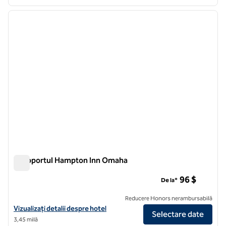
1
/
12
imaginea anterioară
imagin
1 din 12
Aeroportul Hampton Inn Omaha
Aeroportul Hampton Inn Omaha
96 $
De la*
Reducere Honors nerambursabilă
Vizualizați detaliile hotelului pentru Aeroportul Hampton Inn Omaha
Vizualizați detalii despre hotel
Selectare date
3,45 milă