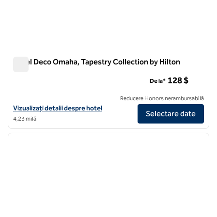
Hotel Deco Omaha, Tapestry Collection by Hilton
Hotel Deco Omaha, Tapestry Collection by Hilton
128 $
De la*
Reducere Honors nerambursabilă
Vizualizați detaliile hotelului pentru Hotel Deco Omaha, Tapestry Col
Vizualizați detalii despre hotel
Selectare date
4,23 milă
1
/
12
imaginea anterioară
imagin
1 din 12