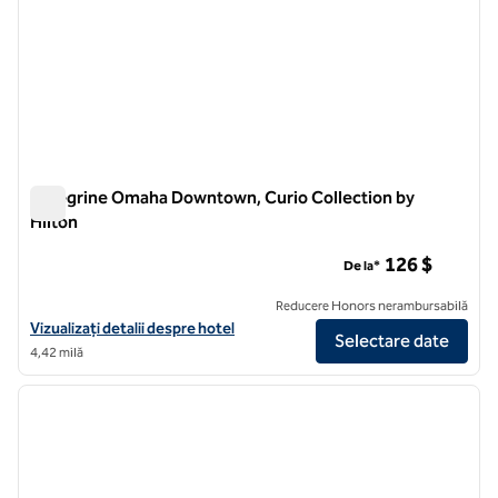
Peregrine Omaha Downtown, Curio Collection by
Hilton
Peregrine Omaha Downtown, Curio Collection by Hilton
126 $
De la*
Reducere Honors nerambursabilă
Vizualizați detaliile hotelului pentru The Peregrine Omaha Downtown,
Vizualizați detalii despre hotel
Selectare date
4,42 milă
1
/
12
imaginea anterioară
imagin
1 din 12