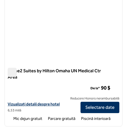
Home2 Suites by Hilton Omaha UN Medical Ctr
Area
Home2 Suites by Hilton Omaha UN Medical Ctr Area
90 $
De la*
Reducere Honors nerambursabilă
Vizualizați detaliile hotelului pentru Home2 Suites by Hilton Omaha 
Vizualizați detalii despre hotel
Selectare date
6,53 milă
Mic dejun gratuit
Parcare gratuită
Piscină interioară