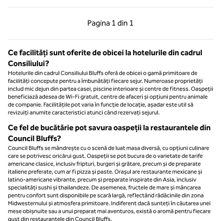
Pagina anterioară, 1 din 1
Pagina următoare, 1 
Pagina
1 din 1
Pagina 1 din 1
Ce facilități sunt oferite de obicei la hotelurile din cadrul
Consiliului?
Hotelurile din cadrul Consiliului Bluffs oferă de obicei o gamă primitoare de
facilități concepute pentru a îmbunătăți fiecare sejur. Numeroase proprietăți
includ mic dejun din partea casei, piscine interioare și centre de fitness. Oaspeții
beneficiază adesea de Wi-Fi gratuit, centre de afaceri și opțiuni pentru animale
de companie. Facilitățile pot varia în funcție de locație, așadar este util să
revizuiți anumite caracteristici atunci când rezervați sejurul.
Ce fel de bucătărie pot savura oaspeții la restaurantele din
Council Bluffs?
Council Bluffs se mândrește cu o scenă de luat masa diversă, cu opțiuni culinare
care se potrivesc oricărui gust. Oaspeții se pot bucura de o varietate de tarife
americane clasice, inclusiv fripturi, burgeri și grătare, precum și de preparate
italiene preferate, cum ar fi pizza și paste. Orașul are restaurante mexicane și
latino-americane vibrante, precum și preparate inspirate din Asia, inclusiv
specialități sushi și thailandeze. De asemenea, fructele de mare și mâncarea
pentru confort sunt disponibile pe scară largă, reflectând rădăcinile din zona
Midwesternului și atmosfera primitoare. Indiferent dacă sunteți în căutarea unei
mese obișnuite sau a unui preparat mai aventuros, există o aromă pentru fiecare
gust din restaurantele din Council Bluffs.