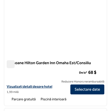
Ecusoane Hilton Garden Inn Omaha Est/Consiliu
Ecusoane Hilton Garden Inn Omaha Est/Consiliu
68 $
De la*
Reducere Honors nerambursabilă
Vizualizați detaliile hotelului Hilton Garden Inn Omaha East/Consiliu 
Vizualizați detalii despre hotel
Selectare date
1,99 milă
Parcare gratuită
Piscină interioară
1
/
12
imaginea anterioară
imagin
1 din 12