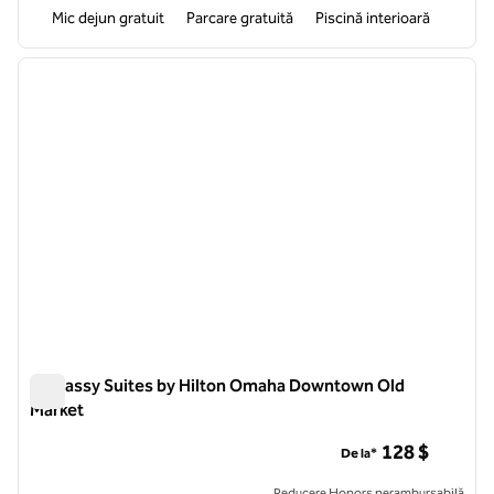
Mic dejun gratuit
Parcare gratuită
Piscină interioară
1
/
12
imaginea anterioară
imagin
1 din 12
Embassy Suites by Hilton Omaha Downtown Old
Market
Embassy Suites by Hilton Omaha Downtown Old Market
128 $
De la*
Reducere Honors nerambursabilă