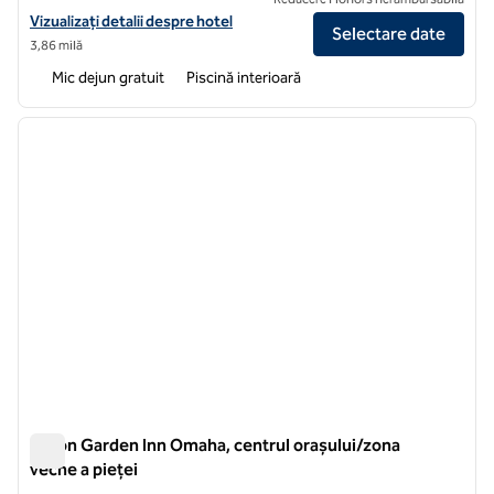
Vizualizați detaliile hotelului pentru Embassy Suites by Hilton Om
Vizualizați detalii despre hotel
Selectare date
3,86 milă
Mic dejun gratuit
Piscină interioară
1
/
11
imaginea anterioară
imagin
1 din 11
Hilton Garden Inn Omaha, centrul orașului/zona
veche a pieței
Hilton Garden Inn Omaha, centrul orașului/zona veche a piețe