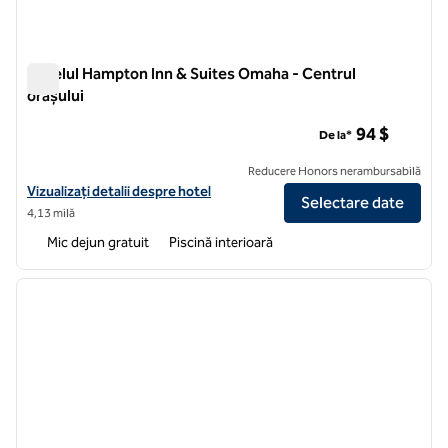
Hotelul Hampton Inn & Suites Omaha - Centrul
orașului
Hotelul Hampton Inn & Suites Omaha - Centrul orașului
94 $
De la*
Reducere Honors nerambursabilă
Vizualizați detaliile hotelului Hampton Inn & Suites Omaha-Downto
Vizualizați detalii despre hotel
Selectare date
4,13 milă
Mic dejun gratuit
Piscină interioară
1
/
12
imaginea anterioară
imagin
1 din 12