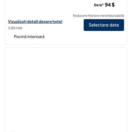
94 $
De la*
Reducere Honors nerambursabilă
Vizualizați detalii despre hotel pentru Hilton Garden Inn Omaha Do
Vizualizați detalii despre hotel
Selectare date
3,90 milă
Piscină interioară
1
/
12
imaginea anterioară
imagin
1 din 12