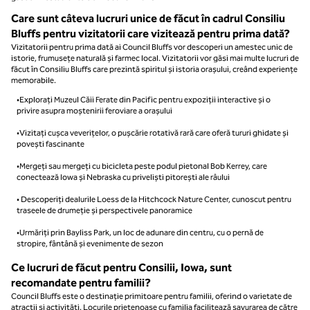
Care sunt câteva lucruri unice de făcut în cadrul Consiliu
Bluffs pentru vizitatorii care vizitează pentru prima dată?
Vizitatorii pentru prima dată ai Council Bluffs vor descoperi un amestec unic de
istorie, frumusețe naturală și farmec local. Vizitatorii vor găsi mai multe lucruri de
făcut în Consiliu Bluffs care prezintă spiritul și istoria orașului, creând experiențe
memorabile.
•Explorați Muzeul Căii Ferate din Pacific pentru expoziții interactive și o
privire asupra moștenirii feroviare a orașului
•Vizitați cușca veverițelor, o pușcărie rotativă rară care oferă tururi ghidate și
povești fascinante
•Mergeți sau mergeți cu bicicleta peste podul pietonal Bob Kerrey, care
conectează Iowa și Nebraska cu priveliști pitorești ale râului
• Descoperiți dealurile Loess de la Hitchcock Nature Center, cunoscut pentru
traseele de drumeție și perspectivele panoramice
•Urmăriți prin Bayliss Park, un loc de adunare din centru, cu o pernă de
stropire, fântână și evenimente de sezon
Ce lucruri de făcut pentru Consilii, Iowa, sunt
recomandate pentru familii?
Council Bluffs este o destinație primitoare pentru familii, oferind o varietate de
atracții și activități. Locurile prietenoase cu familia facilitează savurarea de către