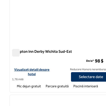
Hampton Inn Derby Wichita Sud-Est
Hampton Inn Derby Wichita Sud-Est
98 $
De la*
Vizualizați detaliile hotelului Hampton Inn Derby Wichita South
Vizualizați detalii despre
Reducere Honors nerambursa
hotel
Selectare date
1,76 milă
Mic dejun gratuit
Parcare gratuită
Piscină interioară
1
imaginea anterioară
1 din 12