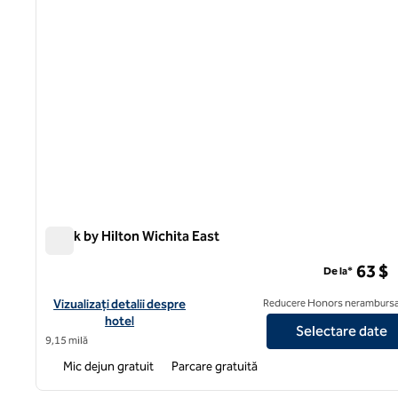
Spark by Hilton Wichita East
Spark by Hilton Wichita East
63 $
De la*
Vizualizați detaliile hotelului pentru Spark by Hilton Wichita Eas
Vizualizați detalii despre
Reducere Honors nerambursa
hotel
Selectare date
9,15 milă
Mic dejun gratuit
Parcare gratuită
1