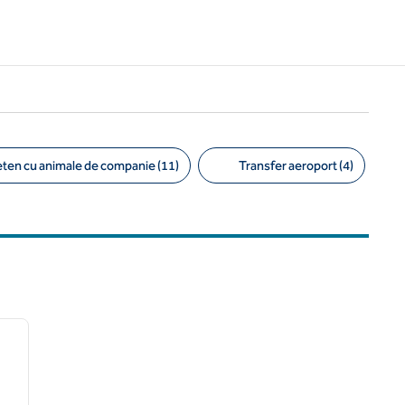
eten cu animale de companie (11)
Transfer aeroport (4)
/
12
imaginea următoare