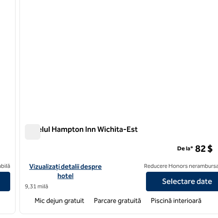
Hotelul Hampton Inn Wichita-Est
Hotelul Hampton Inn Wichita-Est
82 $
De la*
t
Vizualizați detaliile hotelului Hampton Inn Wichita-East
bilă
Vizualizați detalii despre
Reducere Honors nerambursa
hotel
Selectare date
9,31 milă
Mic dejun gratuit
Parcare gratuită
Piscină interioară
/
12
1