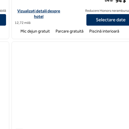
94 $
De la*
a
Vizualizați detaliile hotelului pentru Hampton Inn & Suites Wich
bilă
Vizualizați detalii despre
Reducere Honors nerambursa
hotel
Selectare date
12,72 milă
Mic dejun gratuit
Parcare gratuită
Piscină interioară
/
12
1
imaginea următoare
imaginea anterioară
1 din 13