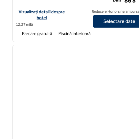
86 $
De la*
Vizualizați detaliile hotelului DoubleTree by Hilton Hotel Wichit
Vizualizați detalii despre
Reducere Honors nerambursa
hotel
Selectare date
12,27 milă
Parcare gratuită
Piscină interioară
1
imaginea anterioară
1 din 12