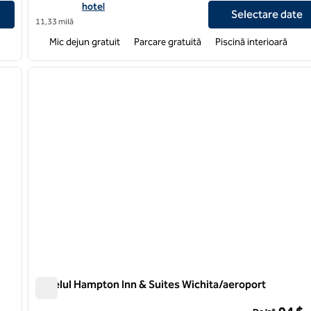
hotel
Selectare date
11,33 milă
Mic dejun gratuit
Parcare gratuită
Piscină interioară
/
12
1
imaginea următoare
imaginea anterioară
1 din 12
Hotelul Hampton Inn & Suites Wichita/aeroport
Hotelul Hampton Inn & Suites Wichita/aeroport