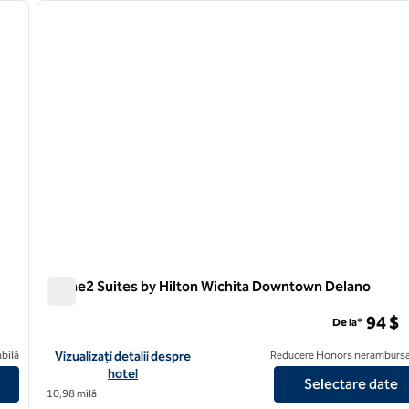
imaginea următoare
imaginea anterioară
1 din 12
Home2 Suites by Hilton Wichita Downtown Delano
Home2 Suites by Hilton Wichita Downtown Delano
94 $
De la*
own
Vizualizați detaliile hotelului pentru Home2 Suites by Hilton 
bilă
Vizualizați detalii despre
Reducere Honors nerambursa
hotel
Selectare date
10,98 milă