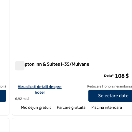
Hampton Inn & Suites I-35/Mulvane
Hampton Inn & Suites I-35/Mulvane
108 $
De la*
east
Vizualizați detaliile hotelului Hampton Inn & Suites I-35/Mulvan
bilă
Vizualizați detalii despre
Reducere Honors nerambursa
hotel
Selectare date
6,92 milă
Mic dejun gratuit
Parcare gratuită
Piscină interioară
/
12
1
imaginea următoare
imaginea anterioară
1 din 12