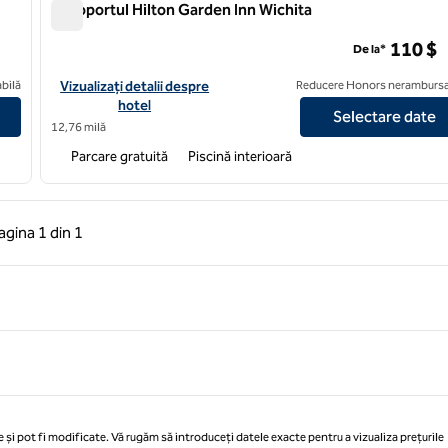
Aeroportul Hilton Garden Inn Wichita
Aeroportul Hilton Garden Inn Wichita
110 $
De la*
 Wichita Airport
Vizualizați detaliile hotelului pentru Hilton Garden Inn Wichita A
bilă
Vizualizați detalii despre
Reducere Honors nerambursa
hotel
Selectare date
12,76 milă
Parcare gratuită
Piscină interioară
 anterioară, 1 din 1
Pagina următoare, 1 din 1
agina
1 din 1
Pagina 1 din 1
 și pot fi modificate. Vă rugăm să introduceți datele exacte pentru a vizualiza prețurile