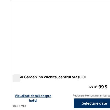
imaginea anterioară
1 din 12
Hilton Garden Inn Wichita, centrul orașului
Hilton Garden Inn Wichita, centrul orașului
99 $
De la*
Vizualizați detaliile hotelului Hilton Garden Inn Wichita Downt
Vizualizați detalii despre
Reducere Honors nerambursa
hotel
Selectare date
10,62 milă