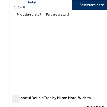
hotel
Selectare date
11,15 milă
Mic dejun gratuit
Parcare gratuită
1
imaginea anterioară
1 din 12
Aeroportul DoubleTree by Hilton Hotel Wichita
Aeroportul DoubleTree by Hilton Hotel Wichita