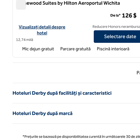
Homewood Suites by Hilton Aeroportul Wichita
Homewood Suites by Hilton Aeroportul Wichita
126 $
De la*
Vizualizați detaliile hotelului pentru Homewood Suites by Hilton
Vizualizați detalii despre
Reducere Honors nerambursa
hotel
Selectare date
12,74 milă
Mic dejun gratuit
Parcare gratuită
Piscină interioară
Pagina
P
Hoteluri Derby după facilități și caracteristici
Hoteluri Derby după marcă
*Prețurile se bazează pe disponibilitatea curentă în următoarele 30 de zile