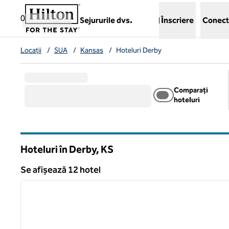
Salt la conținut
,
deschide o filă nouă
0
Sejururile dvs.
Înscriere
Conect
Locații
/
SUA
/
Kansas
/
Hoteluri Derby
Comparați
hoteluri
Hoteluri în Derby,
KS
Kansas
Se afișează 12 hotel
1
Se afișează 12 hotel
imaginea anterioară
1 din 12