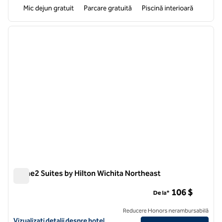
Mic dejun gratuit
Parcare gratuită
Piscină interioară
1
/
12
imaginea anterioară
imagin
1 din 12
Home2 Suites by Hilton Wichita Northeast
Home2 Suites by Hilton Wichita Northeast
106 $
De la*
Reducere Honors nerambursabilă
Vizualizați detaliile hotelului pentru Home2 Suites by Hilton Wichita
Vizualizați detalii despre hotel