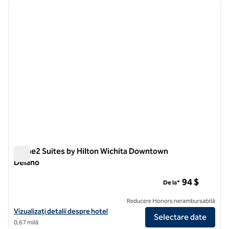
imaginea anterioară
imagin
1 din 12
Home2 Suites by Hilton Wichita Downtown
Delano
Home2 Suites by Hilton Wichita Downtown Delano
94 $
De la*
Reducere Honors nerambursabilă
Vizualizați detaliile hotelului pentru Home2 Suites by Hilton Wichi
Vizualizați detalii despre hotel
Selectare date
0,67 milă