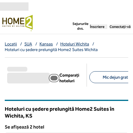
Salt la conținut
,
deschide o filă nouă
Sejururile
Înscriere
Conectați-vă
dvs.
Locații
/
SUA
/
Kansas
/
Hoteluri Wichita
/
Hoteluri cu ședere prelungită Home2 Suites Wichita
Comparați
Mic dejun gratuit 
hoteluri
Filtre sugerate
Hoteluri cu ședere prelungită Home2 Suites în
Wichita,
KS
Kansas
Se afișează 2 hotel
1
/
12
Se afișează 2 hotel