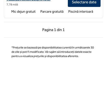
Selectare date
7,78 milă
Mic dejun gratuit
Parcare gratuită
Piscină interioară
Pagina anterioară, 1 din 1
Pagina următoare, 1 
Pagina
1 din 1
Pagina 1 din 1
*Prețurile se bazează pe disponibilitatea curentă în următoarele 30
de zile și pot fi modificate. Vă rugăm să introduceți datele exacte
pentru a vizualiza prețurile și disponibilitatea aferente.