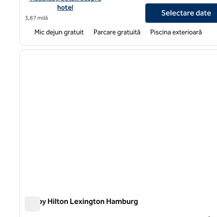
hotel
Selectare date
3,87 milă
Mic dejun gratuit
Parcare gratuită
Piscina exterioară
1
imaginea anterioară
1 din 12
Tru by Hilton Lexington Hamburg
Tru by Hilton Lexington Hamburg