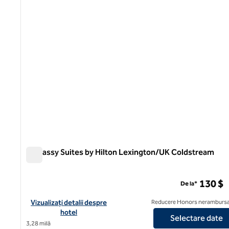
Embassy Suites by Hilton Lexington/UK Coldstream
Embassy Suites by Hilton Lexington/UK Coldstream
130 $
De la*
Vizualizați detaliile hotelului pentru Embassy Suites by Hilto
Vizualizați detalii despre
Reducere Honors nerambursa
hotel
Selectare date
3,28 milă