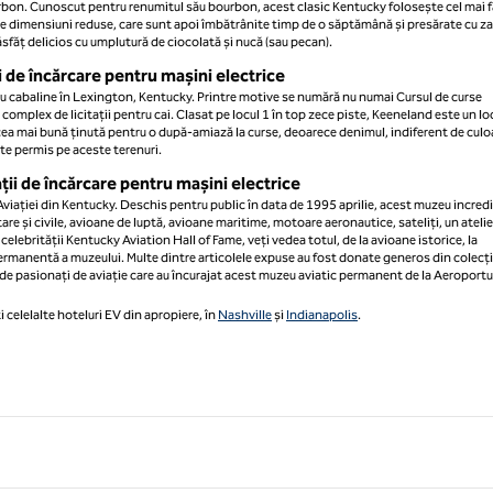
ourbon. Cunoscut pentru renumitul său bourbon, acest clasic Kentucky folosește cel mai 
gi de dimensiuni reduse, care sunt apoi îmbătrânite timp de o săptămână și presărate cu z
sfăț delicios cu umplutură de ciocolată și nucă (sau pecan).
ii de încărcare pentru mașini electrice
e cu cabaline în Lexington, Kentucky. Printre motive se numără nu numai Cursul de curse
complex de licitații pentru cai. Clasat pe locul 1 în top zece piste, Keeneland este un lo
n cea mai bună ținută pentru o după-amiază la curse, deoarece denimul, indiferent de culo
ste permis pe aceste terenuri.
ații de încărcare pentru mașini electrice
Aviației din Kentucky. Deschis pentru public în data de 1995 aprilie, acest muzeu incredi
re și civile, avioane de luptă, avioane maritime, motoare aeronautice, sateliți, un atelie
celebrității Kentucky Aviation Hall of Fame, veți vedea totul, de la avioane istorice, la
permanentă a muzeului. Multe dintre articolele expuse au fost donate generos din colecți
e pasionați de aviație care au încurajat acest muzeu aviatic permanent de la Aeroportu
i celelalte hoteluri EV din apropiere, în
Nashville
și
Indianapolis
.