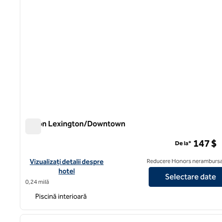
Hilton Lexington/Downtown
Hilton Lexington/Downtown
147 $
De la*
Vizualizați detaliile hotelului pentru Hilton Lexington/Downto
Vizualizați detalii despre
Reducere Honors nerambursa
hotel
Selectare date
0,24 milă
Piscină interioară
1
imaginea anterioară
1 din 12