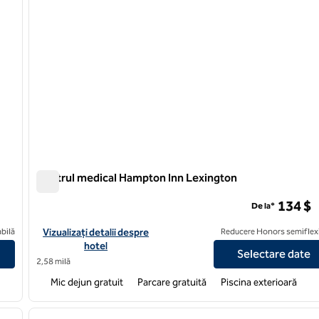
Centrul medical Hampton Inn Lexington
Centrul medical Hampton Inn Lexington
134 $
De la*
wn
Vizualizați detaliile hotelului pentru centrul medical Hampton 
bilă
Vizualizați detalii despre
Reducere Honors semiflexi
hotel
Selectare date
2,58 milă
Mic dejun gratuit
Parcare gratuită
Piscina exterioară
/
12
1
imaginea următoare
imaginea anterioară
1 din 12