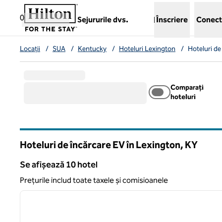
Salt la conținut
,
deschide o filă nouă
0
Sejururile dvs.
Înscriere
Conect
Locații
/
SUA
/
Kentucky
/
Hoteluri Lexington
/
Hoteluri de
Comparați
hoteluri
Hoteluri de încărcare EV în Lexington,
KY
Kentucky
Se afișează 10 hotel
Se afișează 10 hotel
Prețurile includ toate taxele și comisioanele
1
imaginea anterioară
1 din 11