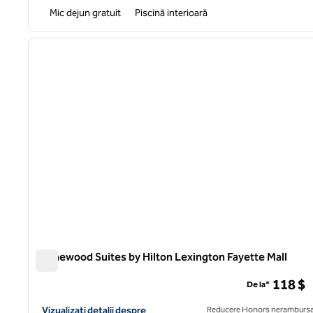
Mic dejun gratuit
Piscină interioară
1
imaginea anterioară
1 din 12
Homewood Suites by Hilton Lexington Fayette Mall
Homewood Suites by Hilton Lexington Fayette Mall
118 $
De la*
Vizualizați detaliile hotelului pentru Homewood Suites by Hilto
Vizualizați detalii despre
Reducere Honors nerambursa