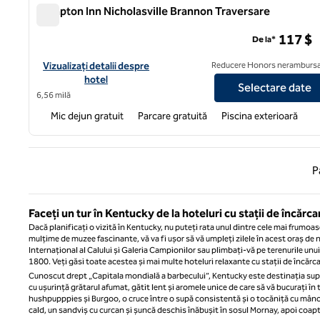
Hampton Inn Nicholasville Brannon Traversare
Hampton Inn Nicholasville Brannon Traversare
117 $
De la*
Vizualizați detaliile hotelului Hampton Inn Nicholasville Branno
Vizualizați detalii despre
Reducere Honors nerambursa
hotel
Selectare date
6,56 milă
Mic dejun gratuit
Parcare gratuită
Piscina exterioară
Pagina
P
Faceți un tur în Kentucky de la hoteluri cu stații de încărc
Dacă planificați o vizită în Kentucky, nu puteți rata unul dintre cele mai frumoase
mulțime de muzee fascinante, vă va fi ușor să vă umpleți zilele în acest oraș de
Internațional al Calului și Galeria Campionilor sau plimbați-vă pe terenurile unu
1800. Veți găsi toate acestea și mai multe hoteluri relaxante cu stații de încărc
Cunoscut drept „Capitala mondială a barbecului”, Kentucky este destinația suprem
cu ușurință grătarul afumat, gătit lent și aromele unice de care să vă bucurați în 
hushpupppies și Burgoo, o cruce între o supă consistentă și o tocăniță cu mân
cald, un sandviș cu curcan și șuncă deschis înăbușit în sosul Mornay, apoi coapt s