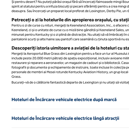
Și pentru desert? Nu puteți părăsi orașul fără să încercați faimoasele mingi B
spirit al statului pentru a infuza biscuiți și pecani sfărâmiți pentru a crea min
deasupra. Sau încercați un preparat local preferat de Lexington, Derby Pie, un ră
Petreceți o zi la hotelurile din apropierea orașului, cu staț
Pentru o zi de curse cu nituri, mergeți la Keeneland Association, Inc., o afacer
Keeneland, ci și o unitate de curse cu o miză bine gândită și Keeneland Sales, un 
minunat pentru Kentucky și o zi plină de distracție. Nu uitați să vă îmbrăcați î
pantalonii scurți și alte haine sau pantofi care seamănă cu ținuta sportivă nu e
Descoperiți istoria uimitoare a aviației de la hoteluri cu st
Mergeți la Aeroportul Blue Grass din Lexington pentru a face un tur al Muzeului 
include peste 20.000 metri pătrați de spațiu expozițional, inclusiv avioane milita
restaurare și reparare a aeronavelor, un magazin de cadouri și o bibliotecă. Casa 
fotografii și documente și echipamente de instruire, toate incluse în colecția 
personale de membri ai Mesei rotunde Kentucky Aviation History, un grup local d
Grass.
Bucurați-vă de o călătorie fantastică departe de Lexington și nu uitați să vizitaț
Hoteluri de Încărcare vehicule electrice după marcă
Hoteluri de Încărcare vehicule electrice lângă atracții