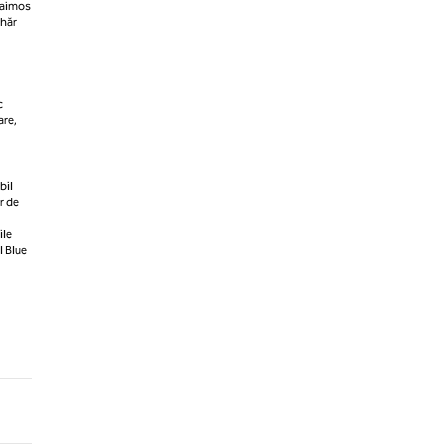
faimos
ahăr
c
are,
bil
r de
ile
l Blue