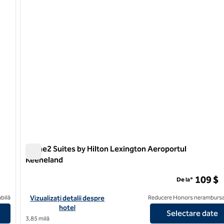
Home2 Suites by Hilton Lexington Aeroportul
Keeneland
Home2 Suites by Hilton Lexington Aeroportul Keeneland
109 $
De la*
n Lexington/UK Coldstream
Vizualizați detaliile hotelului pentru Home2 Suites by Hilton L
bilă
Vizualizați detalii despre
Reducere Honors nerambursa
hotel
Selectare date
3,85 milă