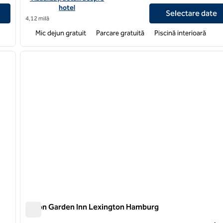
hotel
Selectare date
4,12 milă
Mic dejun gratuit
Parcare gratuită
Piscină interioară
/
12
1
imaginea următoare
imaginea anterioară
1 din 12
Hilton Garden Inn Lexington Hamburg
Hilton Garden Inn Lexington Hamburg