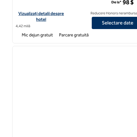
98 $
De la*
Vizualizați detaliile hotelului pentru Tru by Hilton Lexington H
Vizualizați detalii despre
Reducere Honors nerambursa
hotel
Selectare date
4,42 milă
Mic dejun gratuit
Parcare gratuită
1
imaginea anterioară
1 din 12