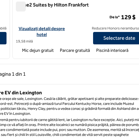
Home2 Suites by Hilton Frankfort
Home2 Suites by Hilton Frankfort
129 $
De la*
n Crossing
Vizualizați detaliile hotelului pentru Home2 Suites by Hilton Fra
bilă
Vizualizați detalii despre
Reducere Honors nerambursa
hotel
Selectare date
19,58 milă
Mic dejun gratuit
Parcare gratuită
Piscină interioară
 anterioară, 1 din 1
Pagina următoare, 1 din 1
agina
1 din 1
Pagina 1 din 1
are EV din Lexington
 orașe ale sale, Lexington. Casă la călărit, grătar apetisant și alte preparate delicioase 
 nord-est. Petreceți o după-amiază turul Parcului Kentucky Horse, care include Muzeul
i politician târziu, Henry Clay, pentru a vedea conac și grădină formală din Ashland din a
are EV în Lexington.
ă pentru iubitorii de carne gătită lent, iar Lexington nu face excepție. Aici, puteți mi
timp ce vă aflați în oraș. Printre alte localnici se numără pisica prăjită, pâinea de porumb
care condimentată poate include pui, porc sau mutton. De asemenea, merită să încerca
au fiert și chili în stil Louisville, chili condimentat de vită servit peste spaghete