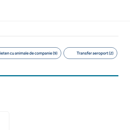
ieten cu animale de companie (9)
Transfer aeroport (2)
/
12
imaginea următoare