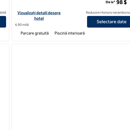
98 $
De la*
amburg
Vizualizați detaliile hotelului Hilton Garden Inn Lexington Hamb
bilă
Vizualizați detalii despre
Reducere Honors nerambursa
hotel
Selectare date
4,90 milă
Parcare gratuită
Piscină interioară
/
12
1
imaginea următoare
imaginea anterioară
1 din 12