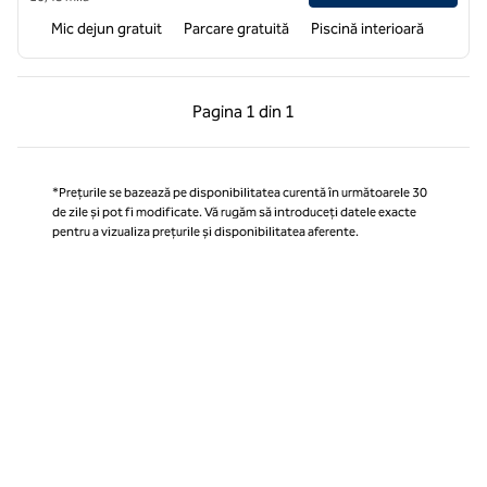
Mic dejun gratuit
Parcare gratuită
Piscină interioară
Pagina anterioară, 1 din 1
Pagina următoare, 1 
Pagina
1 din 1
Pagina 1 din 1
*Prețurile se bazează pe disponibilitatea curentă în următoarele 30
de zile și pot fi modificate. Vă rugăm să introduceți datele exacte
pentru a vizualiza prețurile și disponibilitatea aferente.