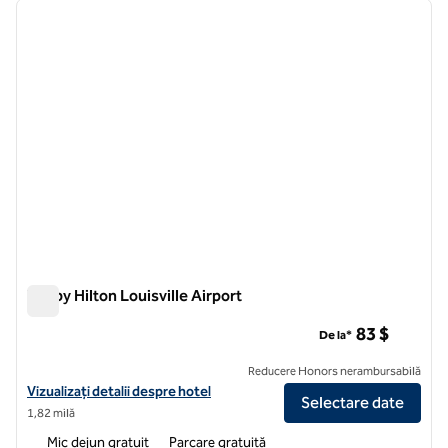
imaginea anterioară
imagin
1 din 12
Tru by Hilton Louisville Airport
Tru by Hilton Louisville Airport
83 $
De la*
Reducere Honors nerambursabilă
Vizualizați detaliile hotelului pentru Aeroportul Tru by Hilton Louisvill
Vizualizați detalii despre hotel
Selectare date
1,82 milă
Mic dejun gratuit
Parcare gratuită