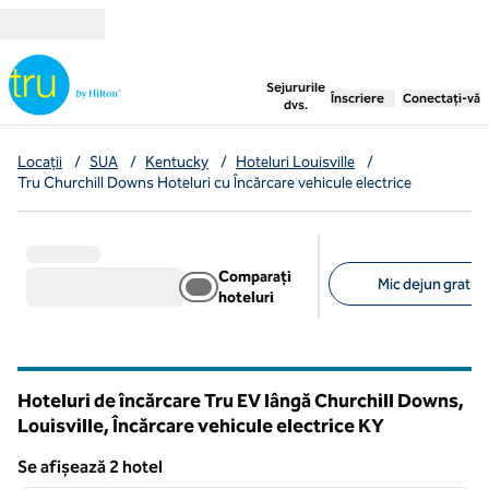
Salt la conținut
,
deschide o filă nouă
Sejururile
Înscriere
Conectați-vă
dvs.
Locații
/
SUA
/
Kentucky
/
Hoteluri Louisville
/
Tru Churchill Downs Hoteluri cu Încărcare vehicule electrice
Comparați
Mic dejun gratuit 
hoteluri
Filtre sugerate
Hoteluri de încărcare Tru EV lângă Churchill Downs,
Louisville, Încărcare vehicule electrice
KY
Kentucky
Se afișează 2 hotel
1
/
12
Se afișează 2 hotel