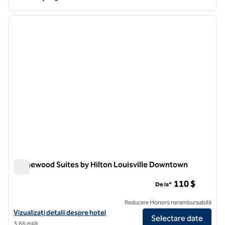
1
/
12
imaginea anterioară
imagin
1 din 12
Homewood Suites by Hilton Louisville Downtown
Homewood Suites by Hilton Louisville Downtown
110 $
De la*
Reducere Honors nerambursabilă
Vizualizați detaliile hotelului pentru Homewood Suites by Hilton Lo
Vizualizați detalii despre hotel
Selectare date
3,66 milă