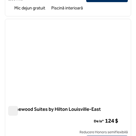
Mic dejun gratuit
Piscină interioară
1
/
12
imaginea anterioară
imagin
1 din 12
Homewood Suites by Hilton Louisville-East
Homewood Suites by Hilton Louisville-East
124 $
De la*
Reducere Honors semiflexibilă