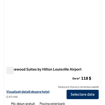
imaginea anterioară
imagin
1 din 12
Homewood Suites by Hilton Louisville Airport
Homewood Suites by Hilton Louisville Airport
118 $
De la*
Reducere Honors nerambursabilă
Vizualizați detaliile hotelului pentru Homewood Suites by Hilton Louis
Vizualizați detalii despre hotel
Selectare date
0,93 milă
Mic dejun gratuit
Piscina exterioară