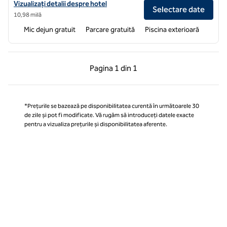
Vizualizați detaliile hotelului pentru Homewood Suites by Hilton Loui
Vizualizați detalii despre hotel
Selectare date
10,98 milă
Mic dejun gratuit
Parcare gratuită
Piscina exterioară
Pagina anterioară, 1 din 1
Pagina următoare, 1 
Pagina
1 din 1
Pagina 1 din 1
*Prețurile se bazează pe disponibilitatea curentă în următoarele 30
de zile și pot fi modificate. Vă rugăm să introduceți datele exacte
pentru a vizualiza prețurile și disponibilitatea aferente.