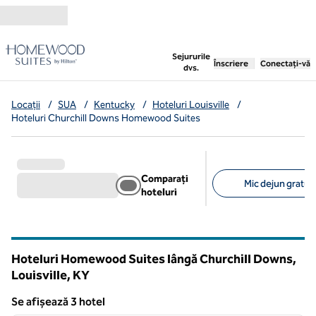
Salt la conținut
,
deschide o filă nouă
Sejururile
Înscriere
Conectați-vă
dvs.
Locații
/
SUA
/
Kentucky
/
Hoteluri Louisville
/
Hoteluri Churchill Downs Homewood Suites
Comparați
Mic dejun gratuit 
hoteluri
Filtre sugerate
Hoteluri Homewood Suites lângă Churchill Downs,
Louisville,
KY
Kentucky
Se afișează 3 hotel
1
/
12
Se afișează 3 hotel