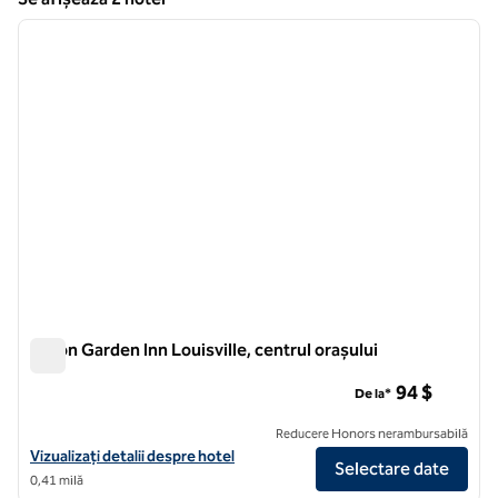
1
/
11
Se afișează 2 hotel
imaginea anterioară
imagin
1 din 11
Hilton Garden Inn Louisville, centrul orașului
Hilton Garden Inn Louisville, centrul orașului
94 $
De la*
Reducere Honors nerambursabilă
Vizualizați detaliile hotelului Hilton Garden Inn Louisville Downtown
Vizualizați detalii despre hotel
Selectare date
0,41 milă
1
/
12