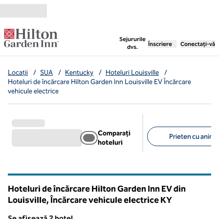
Salt la conținut
,
deschide o filă nouă
Sejururile
Înscriere
Conectați-vă
dvs.
Locații
/
SUA
/
Kentucky
/
Hoteluri Louisville
/
Hoteluri de încărcare Hilton Garden Inn Louisville EV Încărcare
vehicule electrice
Comparați
Prieten cu anima
hoteluri
Filtre sugerate
Hoteluri de încărcare Hilton Garden Inn EV din
Louisville, Încărcare vehicule electrice
KY
Kentucky
Se afișează 2 hotel