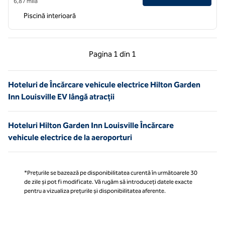
6,87 milă
Piscină interioară
Pagina anterioară, 1 din 1
Pagina următoare, 1 
Pagina
1 din 1
Pagina 1 din 1
Hoteluri de Încărcare vehicule electrice Hilton Garden
Inn Louisville EV lângă atracții
Hoteluri Hilton Garden Inn Louisville Încărcare
vehicule electrice de la aeroporturi
*Prețurile se bazează pe disponibilitatea curentă în următoarele 30
de zile și pot fi modificate. Vă rugăm să introduceți datele exacte
pentru a vizualiza prețurile și disponibilitatea aferente.