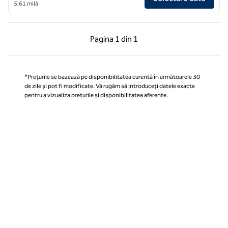
5,61 milă
Pagina anterioară, 1 din 1
Pagina următoare, 1 
Pagina
1 din 1
Pagina 1 din 1
*Prețurile se bazează pe disponibilitatea curentă în următoarele 30
de zile și pot fi modificate. Vă rugăm să introduceți datele exacte
pentru a vizualiza prețurile și disponibilitatea aferente.