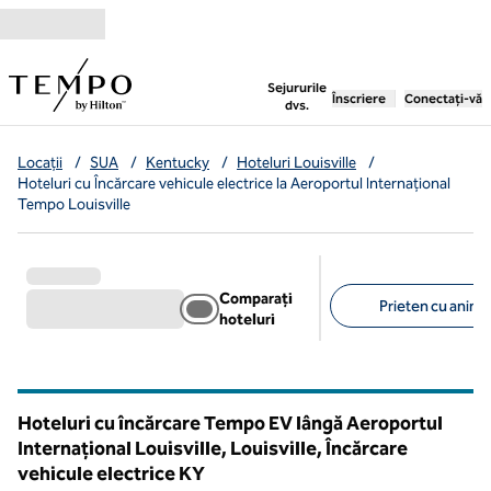
Salt la conținut
,
deschide o filă nouă
Sejururile
Înscriere
Conectați-vă
dvs.
Locații
/
SUA
/
Kentucky
/
Hoteluri Louisville
/
Hoteluri cu Încărcare vehicule electrice la Aeroportul Internațional
Tempo Louisville
Comparați
Prieten cu anima
hoteluri
Filtre sugerate
Hoteluri cu încărcare Tempo EV lângă Aeroportul
Internațional Louisville, Louisville, Încărcare
vehicule electrice
KY