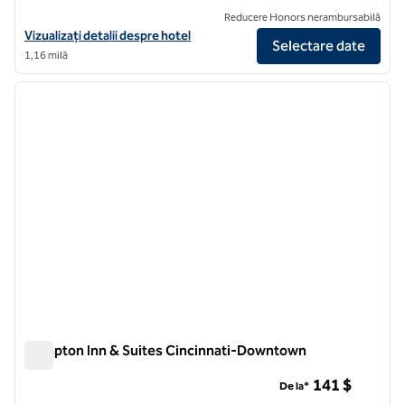
Reducere Honors nerambursabilă
Vizualizați detaliile hotelului Hilton Cincinnati Netherland Plaza
Vizualizați detalii despre hotel
Selectare date
1,16 milă
1
/
12
imaginea anterioară
imagin
1 din 12
Hampton Inn & Suites Cincinnati-Downtown
Hampton Inn & Suites Cincinnati-Downtown
141 $
De la*