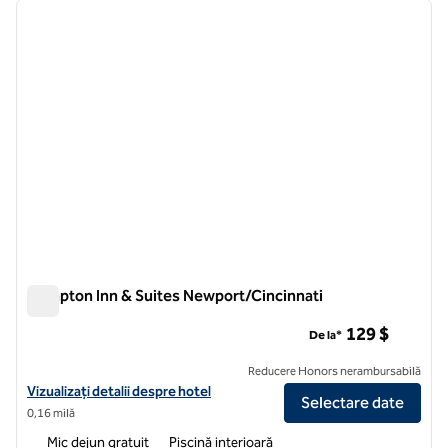
imaginea anterioară
imagin
1 din 12
Hampton Inn & Suites Newport/Cincinnati
Hampton Inn & Suites Newport/Cincinnati
129 $
De la*
Reducere Honors nerambursabilă
Vizualizați detaliile hotelului Hampton Inn & Suites Newport/Cincinna
Vizualizați detalii despre hotel
Selectare date
0,16 milă
Mic dejun gratuit
Piscină interioară