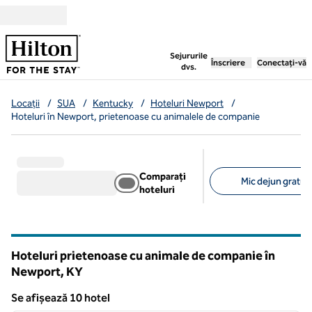
Salt la conținut
,
deschide o filă nouă
Sejururile
Înscriere
Conectați-vă
dvs.
Locații
/
SUA
/
Kentucky
/
Hoteluri Newport
/
Hoteluri în Newport, prietenoase cu animalele de companie
Comparați
Mic dejun gratuit 
hoteluri
Filtre sugerate
Hoteluri prietenoase cu animale de companie în
Newport,
KY
Kentucky
Se afișează 10 hotel
1
/
12
Se afișează 10 hotel