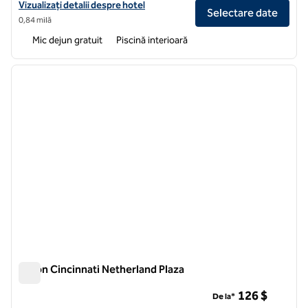
Vizualizați detaliile hotelului pentru Embassy Suites by Hilton Cincin
Vizualizați detalii despre hotel
Selectare date
0,84 milă
Mic dejun gratuit
Piscină interioară
1
/
12
imaginea anterioară
imagin
1 din 12
Hilton Cincinnati Netherland Plaza
Hilton Cincinnati Netherland Plaza
126 $
De la*