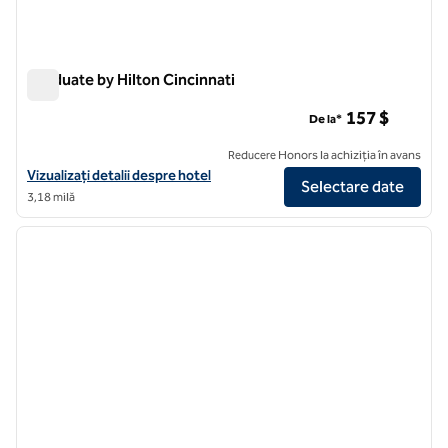
Graduate by Hilton Cincinnati
Graduate by Hilton Cincinnati
157 $
De la*
Reducere Honors la achiziția în avans
Vizualizați detaliile hotelului pentru Graduate by Hilton Cincinnati
Vizualizați detalii despre hotel
Selectare date
3,18 milă
1
/
12
imaginea anterioară
imagin
1 din 12