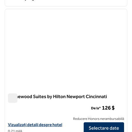
1
/
12
imaginea anterioară
imagin
1 din 12
Homewood Suites by Hilton Newport Cincinnati
Homewood Suites by Hilton Newport Cincinnati
126 $
De la*
Reducere Honors nerambursabilă
Vizualizați detaliile hotelului pentru Homewood Suites by Hilton New
Vizualizați detalii despre hotel
Selectare date
0,21 milă