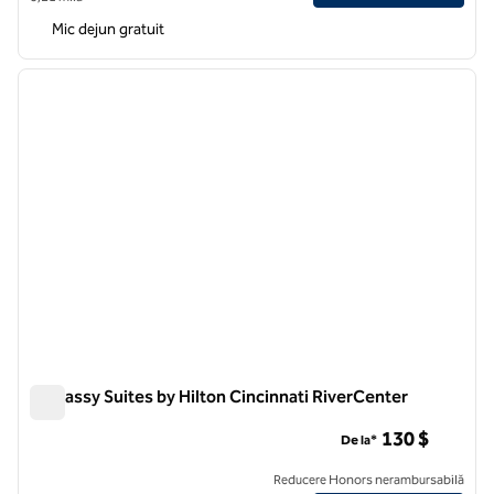
Mic dejun gratuit
1
/
12
imaginea anterioară
imagin
1 din 12
Embassy Suites by Hilton Cincinnati RiverCenter
Embassy Suites by Hilton Cincinnati RiverCenter
130 $
De la*
Reducere Honors nerambursabilă