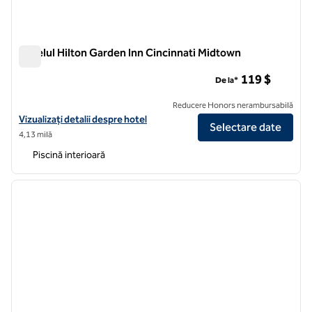
Hotelul Hilton Garden Inn Cincinnati Midtown
Hotelul Hilton Garden Inn Cincinnati Midtown
119 $
De la*
Reducere Honors nerambursabilă
Vizualizați detaliile hotelului Hilton Garden Inn Cincinnati Midtown
Vizualizați detalii despre hotel
Selectare date
4,13 milă
Piscină interioară
1
/
12
imaginea anterioară
imagin
1 din 12