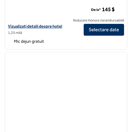
Homewood Suites by Hilton Cincinnati-Downtown
145 $
De la*
Reducere Honors nerambursabilă
Vizualizați detaliile hotelului pentru Homewood Suites by Hilton C
Vizualizați detalii despre hotel
Selectare date
1,25 milă
Mic dejun gratuit
1
/
11
imaginea anterioară
imagin
1 din 11