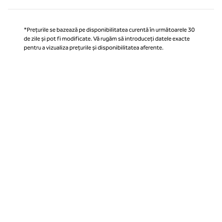
*Prețurile se bazează pe disponibilitatea curentă în următoarele 30
de zile și pot fi modificate. Vă rugăm să introduceți datele exacte
pentru a vizualiza prețurile și disponibilitatea aferente.