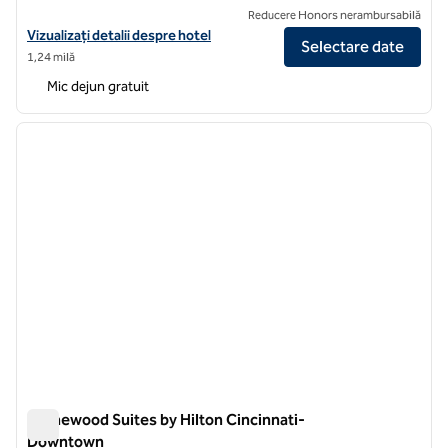
Reducere Honors nerambursabilă
Vizualizați detaliile hotelului Hampton Inn & Suites Cincinnati-Dow
Vizualizați detalii despre hotel
Selectare date
1,24 milă
Mic dejun gratuit
1
/
11
imaginea anterioară
imagin
1 din 11
Homewood Suites by Hilton Cincinnati-
Downtown