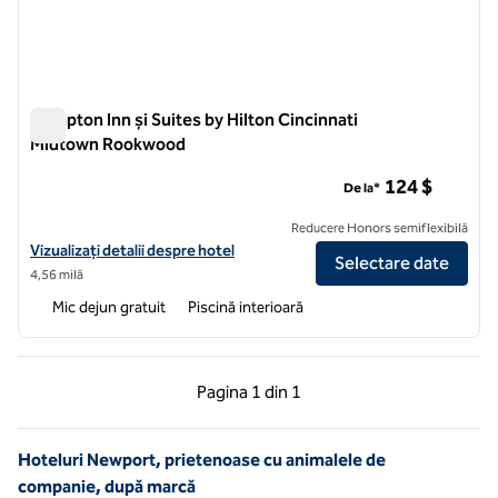
Hampton Inn și Suites by Hilton Cincinnati
Midtown Rookwood
Hampton Inn și Suites by Hilton Cincinnati Midtown Rookwoo
124 $
De la*
Reducere Honors semiflexibilă
Vizualizați detaliile hotelului pentru Hampton Inn and Suites by Hil
Vizualizați detalii despre hotel
Selectare date
4,56 milă
Mic dejun gratuit
Piscină interioară
Pagina anterioară, 1 din 1
Pagina următoare, 1 
Pagina
1 din 1
Pagina 1 din 1
Hoteluri Newport, prietenoase cu animalele de
companie, după marcă