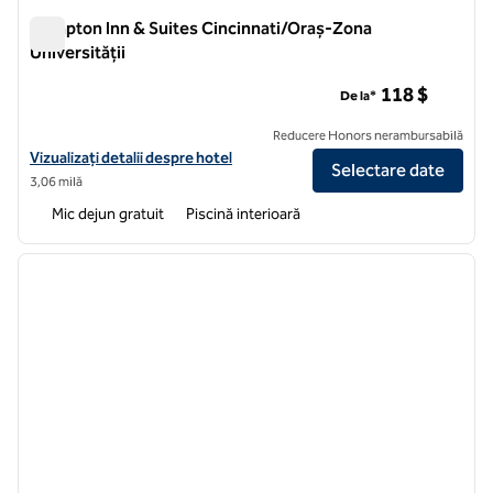
Hampton Inn & Suites Cincinnati/Oraș-Zona
Universității
Hampton Inn & Suites Cincinnati/Oraș-Zona Universității
118 $
De la*
Reducere Honors nerambursabilă
Vizualizați detaliile hotelului pentru Hampton Inn & Suites Cincinnati
Vizualizați detalii despre hotel
Selectare date
3,06 milă
Mic dejun gratuit
Piscină interioară
1
/
12
imaginea anterioară
imagin
1 din 12