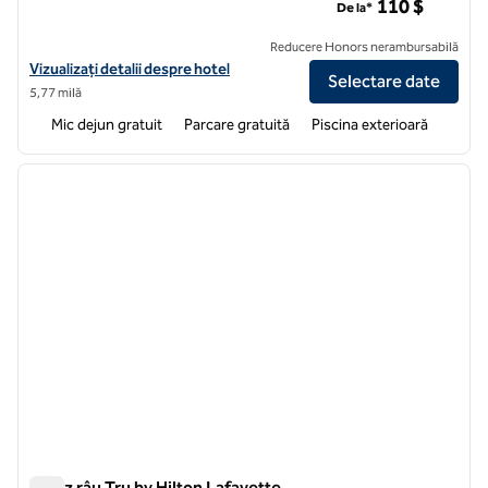
110 $
De la*
Reducere Honors nerambursabilă
Vizualizați detaliile hotelului pentru Home2 Suites by Hilton Parc Laf
Vizualizați detalii despre hotel
Selectare date
5,77 milă
Mic dejun gratuit
Parcare gratuită
Piscina exterioară
1
/
12
imaginea anterioară
imagin
1 din 12
Prânz râu Tru by Hilton Lafayette