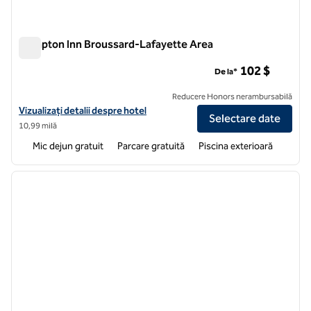
Hampton Inn Broussard-Lafayette Area
Hampton Inn Broussard-Lafayette Area
102 $
De la*
Reducere Honors nerambursabilă
Vizualizați detaliile hotelului pentru zona Hampton Inn Broussard-La
Vizualizați detalii despre hotel
Selectare date
10,99 milă
Mic dejun gratuit
Parcare gratuită
Piscina exterioară
1
/
12
imaginea anterioară
imagin
1 din 12