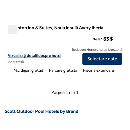
Hampton Inn & Suites, Noua Insulă Avery Iberia
Hampton Inn & Suites, Noua Insulă Avery Iberia
63 $
De la*
Reducere Honors nerambursabilă
Vizualizați detaliile hotelului pentru Hampton Inn & Suites New Iberia
Vizualizați detalii despre hotel
Selectare date
22,49 milă
Mic dejun gratuit
Parcare gratuită
Piscina exterioară
Pagina anterioară, 1 din 1
Pagina următoare, 1 
Pagina
1 din 1
Pagina 1 din 1
Scott Outdoor Pool Hotels by Brand