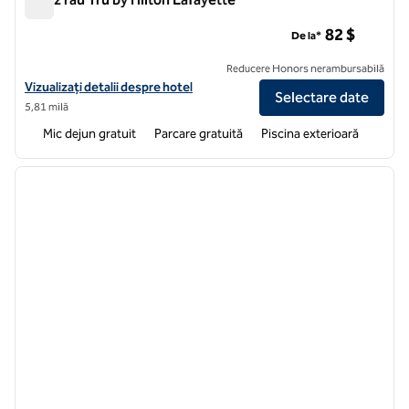
Prânz râu Tru by Hilton Lafayette
82 $
De la*
Reducere Honors nerambursabilă
Vizualizați detalii despre hotel pentru râul Tru by Hilton Lafayette Ra
Vizualizați detalii despre hotel
Selectare date
5,81 milă
Mic dejun gratuit
Parcare gratuită
Piscina exterioară
1
/
12
imaginea anterioară
imagin
1 din 12