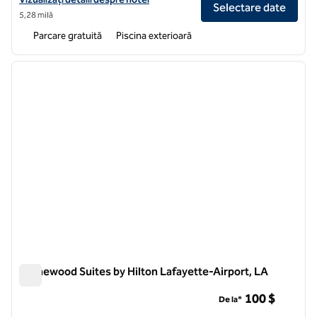
Selectare date
5,28 milă
Parcare gratuită
Piscina exterioară
1
/
12
imaginea anterioară
imagin
1 din 12
Homewood Suites by Hilton Lafayette-Airport, LA
Homewood Suites by Hilton Lafayette-Airport, LA
100 $
De la*