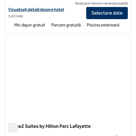
Reducere Honors nerambursabilă
Vizualizați detaliile hotelului pentru Homewood Suites by Hilton Laf
Vizualizați detalii despre hotel
Selectare date
5,63 milă
Mic dejun gratuit
Parcare gratuită
Piscina exterioară
1
/
12
imaginea anterioară
imagin
1 din 12
Home2 Suites by Hilton Parc Lafayette
Home2 Suites by Hilton Parc Lafayette