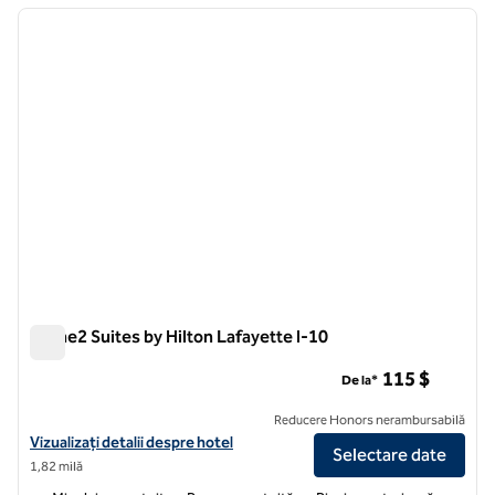
imaginea anterioară
imagin
1 din 12
Home2 Suites by Hilton Lafayette I-10
Home2 Suites by Hilton Lafayette I-10
115 $
De la*
Reducere Honors nerambursabilă
Vizualizați detaliile hotelului pentru Home2 Suites by Hilton Lafayett
Vizualizați detalii despre hotel
Selectare date
1,82 milă