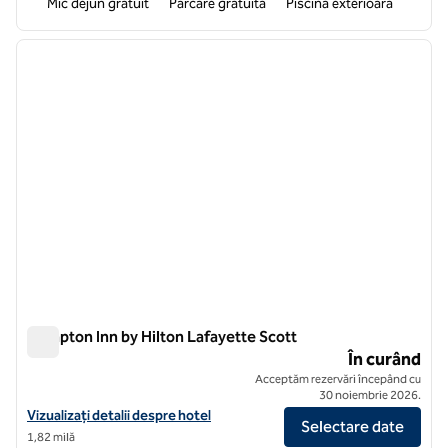
Mic dejun gratuit
Parcare gratuită
Piscina exterioară
1
/
7
imaginea anterioară
imagin
1 din 7
Hampton Inn by Hilton Lafayette Scott
Hampton Inn by Hilton Lafayette Scott
În curând
Acceptăm rezervări începând cu
30 noiembrie 2026.
Vizualizați detaliile hotelului Hampton Inn by Hilton Lafayette Scott
Vizualizați detalii despre hotel
Selectare date
1,82 milă