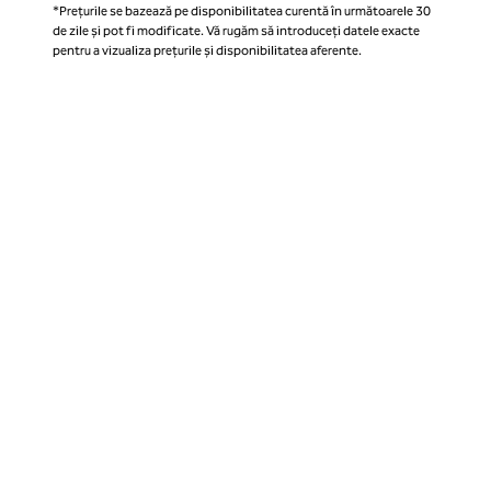
*Prețurile se bazează pe disponibilitatea curentă în următoarele 30
de zile și pot fi modificate. Vă rugăm să introduceți datele exacte
pentru a vizualiza prețurile și disponibilitatea aferente.