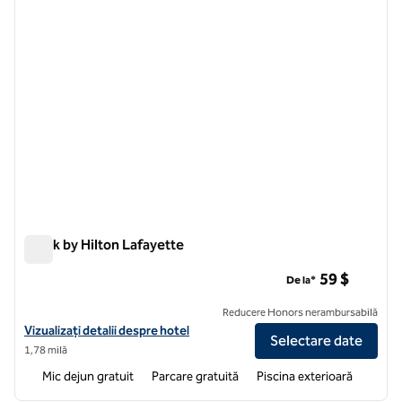
Spark by Hilton Lafayette
Spark by Hilton Lafayette
59 $
De la*
Reducere Honors nerambursabilă
Vizualizați detaliile hotelului pentru Spark by Hilton Lafayette
Vizualizați detalii despre hotel
Selectare date
1,78 milă
Mic dejun gratuit
Parcare gratuită
Piscina exterioară
1
/
12