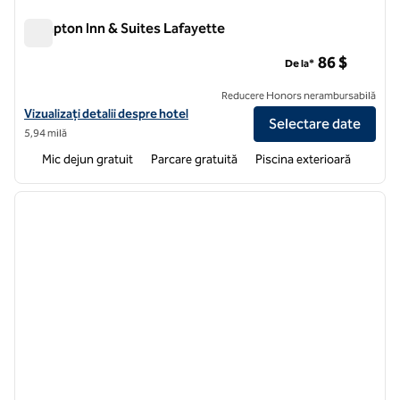
Hampton Inn & Suites Lafayette
Hampton Inn & Suites Lafayette
86 $
De la*
Reducere Honors nerambursabilă
Vizualizați detaliile hotelului pentru Hampton Inn & Suites Lafayette
Vizualizați detalii despre hotel
Selectare date
5,94 milă
Mic dejun gratuit
Parcare gratuită
Piscina exterioară
1
/
12
imaginea anterioară
imagin
1 din 12