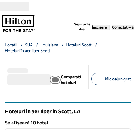
Salt la conținut
,
deschide o filă nouă
Sejururile
Înscriere
Conectați-vă
dvs.
Locații
/
SUA
/
Louisiana
/
Hoteluri Scott
/
Hoteluri în aer liber Scott
Comparați
Mic dejun gratuit 
hoteluri
Filtre sugerate
Hoteluri în aer liber în Scott,
LA
Louisiana
Se afișează 10 hotel
1
/
5
Se afișează 10 hotel
imaginea anterioară
imagin
1 din 5