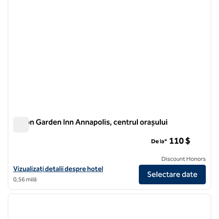
Hilton Garden Inn Annapolis, centrul orașului
Hilton Garden Inn Annapolis, centrul orașului
110 $
De la*
Discount Honors
Vizualizați detaliile hotelului Hilton Garden Inn Annapolis Downtown
Vizualizați detalii despre hotel
Selectare date
0,56 milă
1
/
12
imaginea anterioară
imagin
1 din 12