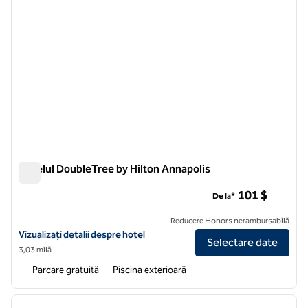
Hotelul DoubleTree by Hilton Annapolis
Hotelul DoubleTree by Hilton Annapolis
101 $
De la*
Reducere Honors nerambursabilă
Vizualizați detaliile hotelului DoubleTree by Hilton, Annapolis
Vizualizați detalii despre hotel
Selectare date
3,03 milă
Parcare gratuită
Piscina exterioară
1
/
12
imaginea anterioară
imagin
1 din 12