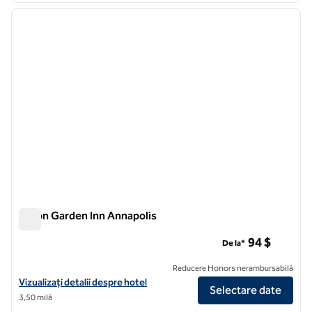
imaginea anterioară
imagin
1 din 12
Hilton Garden Inn Annapolis
Hilton Garden Inn Annapolis
94 $
De la*
Reducere Honors nerambursabilă
Vizualizați detaliile hotelului Hilton Garden Inn Annapolis
Vizualizați detalii despre hotel
Selectare date
3,50 milă