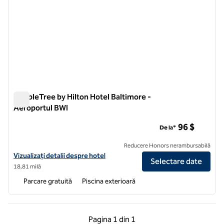
DoubleTree by Hilton Hotel Baltimore -
Aeroportul BWI
DoubleTree by Hilton Hotel Baltimore - Aeroportul BWI
96 $
De la*
Reducere Honors nerambursabilă
Vizualizați detaliile hotelului DoubleTree by Hilton Hotel Baltimore -
Vizualizați detalii despre hotel
Selectare date
18,81 milă
Parcare gratuită
Piscina exterioară
Pagina anterioară, 1 din 1
Pagina următoare, 1 
Pagina
1 din 1
Pagina 1 din 1