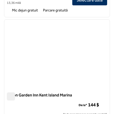
Selectare date
13,36 milă
Mic dejun gratuit
Parcare gratuită
1
/
12
imaginea anterioară
imagin
1 din 12
Hilton Garden Inn Kent Island Marina
Hilton Garden Inn Kent Island Marina
144 $
De la*