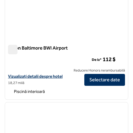
Hilton Baltimore BWI Airport
Hilton Baltimore BWI Airport
112 $
De la*
Reducere Honors nerambursabilă
Vizualizați detaliile hotelului pentru Hilton Baltimore BWI Airport
Vizualizați detalii despre hotel
Selectare date
18,27 milă
Piscină interioară
1
/
12
imaginea anterioară
imagin
1 din 12