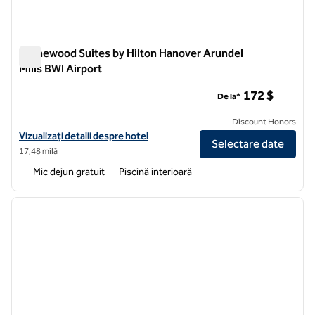
Homewood Suites by Hilton Hanover Arundel
Mills BWI Airport
Homewood Suites by Hilton Hanover Arundel Mills BWI Airpor
172 $
De la*
Discount Honors
Vizualizați detaliile hotelului pentru Aeroportul BWI Homewood Suite
Vizualizați detalii despre hotel
Selectare date
17,48 milă
Mic dejun gratuit
Piscină interioară
1
/
12
imaginea anterioară
imagin
1 din 12