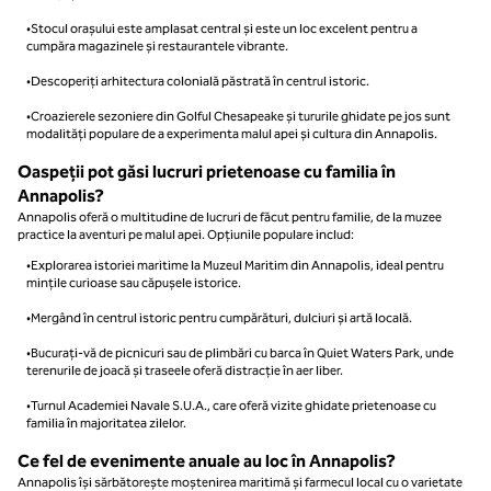
•Stocul orașului este amplasat central și este un loc excelent pentru a
cumpăra magazinele și restaurantele vibrante.
•Descoperiți arhitectura colonială păstrată în centrul istoric.
•Croazierele sezoniere din Golful Chesapeake și tururile ghidate pe jos sunt
modalități populare de a experimenta malul apei și cultura din Annapolis.
Oaspeții pot găsi lucruri prietenoase cu familia în
Annapolis?
Annapolis oferă o multitudine de lucruri de făcut pentru familie, de la muzee
practice la aventuri pe malul apei. Opțiunile populare includ:
•Explorarea istoriei maritime la Muzeul Maritim din Annapolis, ideal pentru
mințile curioase sau căpușele istorice.
•Mergând în centrul istoric pentru cumpărături, dulciuri și artă locală.
•Bucurați-vă de picnicuri sau de plimbări cu barca în Quiet Waters Park, unde
terenurile de joacă și traseele oferă distracție în aer liber.
•Turnul Academiei Navale S.U.A., care oferă vizite ghidate prietenoase cu
familia în majoritatea zilelor.
Ce fel de evenimente anuale au loc în Annapolis?
Annapolis își sărbătorește moștenirea maritimă și farmecul local cu o varietate