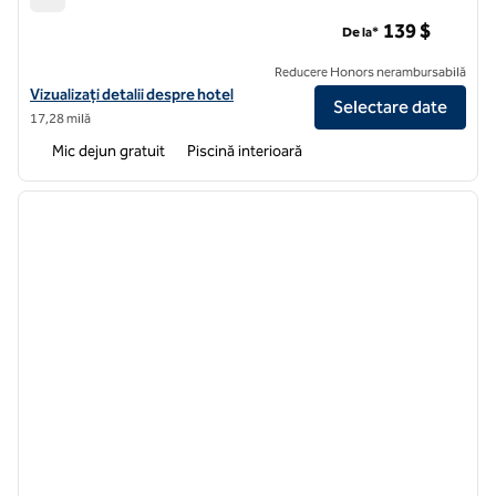
Home2 Suites by Hilton Arundel Mills BWI Airport
139 $
De la*
Reducere Honors nerambursabilă
Vizualizați detaliile hotelului pentru Aeroportul BWI Home2 Suites by 
Vizualizați detalii despre hotel
Selectare date
17,28 milă
Mic dejun gratuit
Piscină interioară
1
/
12
imaginea anterioară
imagin
1 din 12