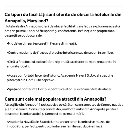
Ce tipuri de facilități sunt oferite de obicei la hotelurile din
Annapolis, Maryland?
Hotelurile din Annapolis oferă de obicei facilități care fac ca explorarea acestui
oraș de pe malul apei să fie ușoară și confortabilă. În funcție de proprietate,
oaspeții se pot bucura de:
•Mic dejun din partea casei în fiecare dimineață.
•Centre moderne de fitness și piscine interioare sau de sezon în aer liber.
•Cină la fața locului, cu bucătărie regională sau fructe de mare proaspete în
anumite locații.
•Acces confortabil la centrul istoric, Academia Navală S.U.A. și atracțiile
pitorești din Golful Chesapeake.
•Spații de conferință flexibile pentru călătorii și evenimentele de afaceri.
Care sunt cele mai populare atracții din Annapolis?
Atracțiile din Annapoli îi pot captiva pe călători cu un amestec de farmec nautist
și situri istorice. Consultați zonele din jurul hotelurilor din Annapolis pentru a
descoperi istoria nautică și farmecul de pe malul mării.
•Academia Navală din Statele Unite are un teren istoric și un muzeu de
îmbogățire, perfect pentru o plimbare în familie sau după-amiază.