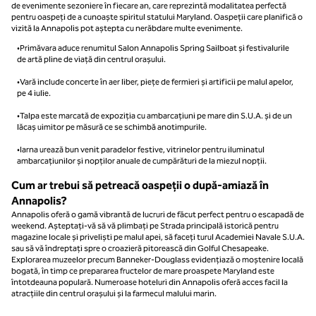
de evenimente sezoniere în fiecare an, care reprezintă modalitatea perfectă
pentru oaspeți de a cunoaște spiritul statului Maryland. Oaspeții care planifică o
vizită la Annapolis pot aștepta cu nerăbdare multe evenimente.
•Primăvara aduce renumitul Salon Annapolis Spring Sailboat și festivalurile
de artă pline de viață din centrul orașului.
•Vară include concerte în aer liber, piețe de fermieri și artificii pe malul apelor,
pe 4 iulie.
•Talpa este marcată de expoziția cu ambarcațiuni pe mare din S.U.A. și de un
lăcaș uimitor pe măsură ce se schimbă anotimpurile.
•Iarna urează bun venit paradelor festive, vitrinelor pentru iluminatul
ambarcațiunilor și nopților anuale de cumpărături de la miezul nopții.
Cum ar trebui să petreacă oaspeții o după-amiază în
Annapolis?
Annapolis oferă o gamă vibrantă de lucruri de făcut perfect pentru o escapadă de
weekend. Așteptați-vă să vă plimbați pe Strada principală istorică pentru
magazine locale și priveliști pe malul apei, să faceți turul Academiei Navale S.U.A.
sau să vă îndreptați spre o croazieră pitorească din Golful Chesapeake.
Explorarea muzeelor precum Banneker-Douglass evidențiază o moștenire locală
bogată, în timp ce prepararea fructelor de mare proaspete Maryland este
întotdeauna populară. Numeroase hoteluri din Annapolis oferă acces facil la
atracțiile din centrul orașului și la farmecul malului marin.