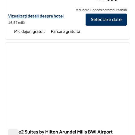
Reducere Honors nerambursabilă
Vizualizați detaliile hotelului Hampton Inn Baltimore/Glen Burnie
Vizualizați detalii despre hotel
Selectare date
16,57 milă
Mic dejun gratuit
Parcare gratuită
1
/
12
imaginea anterioară
imagin
1 din 12
Home2 Suites by Hilton Arundel Mills BWI Airport