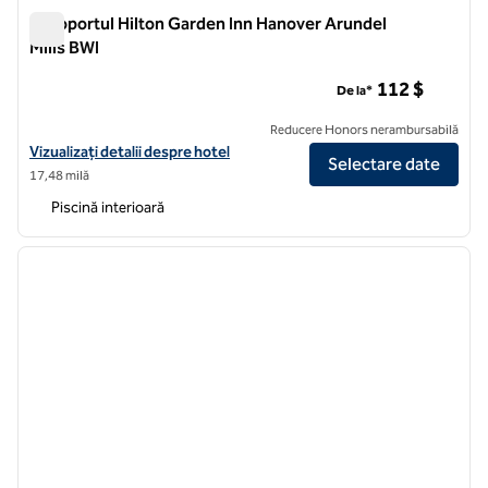
Aeroportul Hilton Garden Inn Hanover Arundel
Mills BWI
Aeroportul Hilton Garden Inn Hanover Arundel Mills BWI
112 $
De la*
Reducere Honors nerambursabilă
Vizualizați detaliile hotelului pentru Hilton Garden Inn Hanover Arund
Vizualizați detalii despre hotel
Selectare date
17,48 milă
Piscină interioară
1
/
12
imaginea anterioară
imagin
1 din 12