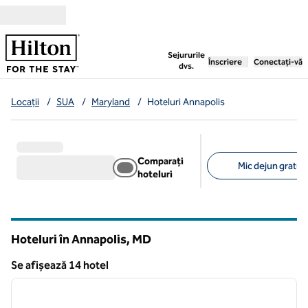
Salt la conținut
,
deschide o filă nouă
Sejururile
Înscriere
Conectați-vă
dvs.
Locații
/
SUA
/
Maryland
/
Hoteluri Annapolis
Comparați
Mic dejun gratuit 
hoteluri
Filtre sugerate
Hoteluri în Annapolis,
MD
Maryland
Se afișează 14 hotel
1
/
12
Se afișează 14 hotel
imaginea anterioară
imagin
1 din 12