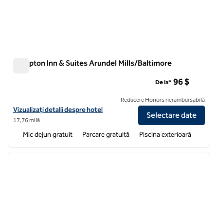
Hampton Inn & Suites Arundel Mills/Baltimore
Hampton Inn & Suites Arundel Mills/Baltimore
96 $
De la*
Reducere Honors nerambursabilă
Vizualizați detaliile hotelului Hampton Inn & Suites Arundel Mills/Bal
Vizualizați detalii despre hotel
Selectare date
17,76 milă
Mic dejun gratuit
Parcare gratuită
Piscina exterioară
1
/
12
imaginea anterioară
imagin
1 din 12