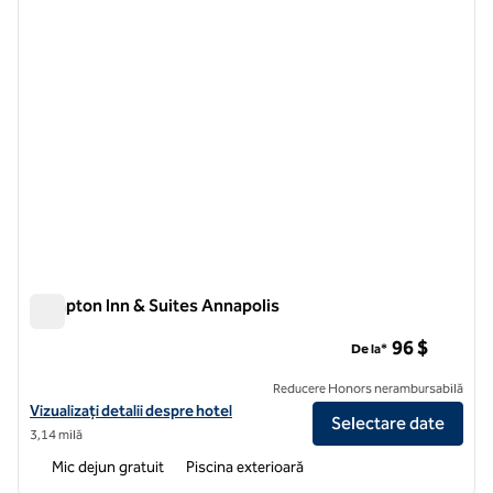
Hampton Inn & Suites Annapolis
Hampton Inn & Suites Annapolis
96 $
De la*
Reducere Honors nerambursabilă
Vizualizați detaliile hotelului Hampton Inn & Suites Annapolis
Vizualizați detalii despre hotel
Selectare date
3,14 milă
Mic dejun gratuit
Piscina exterioară
1
/
12