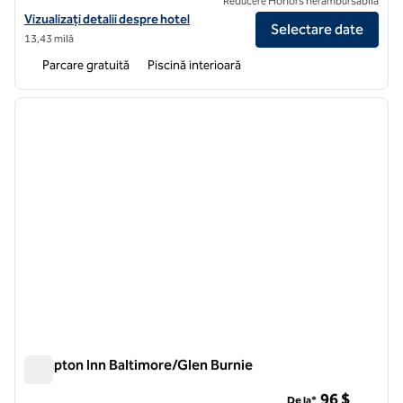
Reducere Honors nerambursabilă
Vizualizați detaliile hotelului Hilton Garden Inn Kent Island Marina
Vizualizați detalii despre hotel
Selectare date
13,43 milă
Parcare gratuită
Piscină interioară
1
/
12
imaginea anterioară
imagin
1 din 12
Hampton Inn Baltimore/Glen Burnie
Hampton Inn Baltimore/Glen Burnie
96 $
De la*