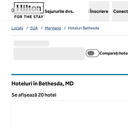
Salt la conținut
,
deschide o filă nouă
0
Sejururile dvs.
Înscriere
Conect
Locații
/
SUA
/
Maryland
/
Hoteluri Bethesda
Comparați hotel
Hoteluri în Bethesda,
MD
Maryland
Se afișează 20 hotel
1
Se afișează 20 hotel
imaginea anterioară
1 din 12