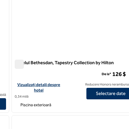
Hotelul Bethesdan, Tapestry Collection by Hilton
Hotelul Bethesdan, Tapestry Collection by Hilton
126 $
De la*
Vizualizați detaliile hotelului pentru The Bethesdan Hotel, Tape
Vizualizați detalii despre
Reducere Honors nerambursa
hotel
Selectare date
ntown
bilă
0,34 milă
Piscina exterioară
/
14
1
imaginea următoare
imaginea anterioară
1 din 12