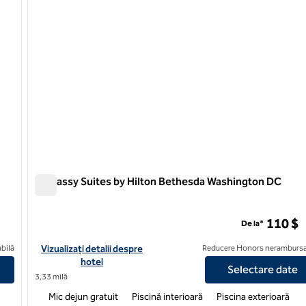
Embassy Suites by Hilton Bethesda Washington DC
Embassy Suites by Hilton Bethesda Washington DC
vilion
110 $
De la*
n Washington DC Chevy Chase Pavilion
Vizualizați detaliile hotelului pentru Embassy Suites by Hilto
bilă
Vizualizați detalii despre
Reducere Honors nerambursa
hotel
Selectare date
3,33 milă
Mic dejun gratuit
Piscină interioară
Piscina exterioară