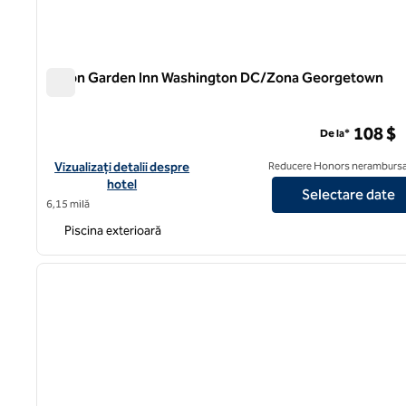
Hilton Garden Inn Washington DC/Zona Georgetown
Hilton Garden Inn Washington DC/Zona Georgetown
108 $
De la*
Vizualizați detaliile hotelului Hilton Garden Inn Washington 
Vizualizați detalii despre
Reducere Honors nerambursa
hotel
Selectare date
6,15 milă
Piscina exterioară
1
imaginea anterioară
1 din 12