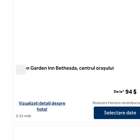
Hilton Garden Inn Bethesda, centrul orașului
Hilton Garden Inn Bethesda, centrul orașului
94 $
De la*
Vizualizați detaliile hotelului Hilton Garden Inn Bethesda Dow
Vizualizați detalii despre
Reducere Honors nerambursa
hotel
Selectare date
0,32 milă
1
imaginea anterioară
1 din 14