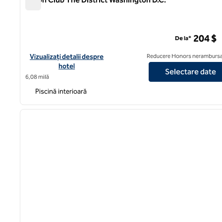
Hilton Club The District Washington D.C.
204 $
De la*
Vizualizați detaliile hotelului Hilton Club The District Washingto
Vizualizați detalii despre
Reducere Honors nerambursa
hotel
Selectare date
6,08 milă
Piscină interioară
imaginea anterioară
1 din 9