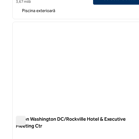
3,67 milă
Piscina exterioară
1
imaginea anterioară
1 din 12
Hilton Washington DC/Rockville Hotel & Executive
Meeting Ctr
Hilton Washington DC/Rockville Hotel & Executive Meetin