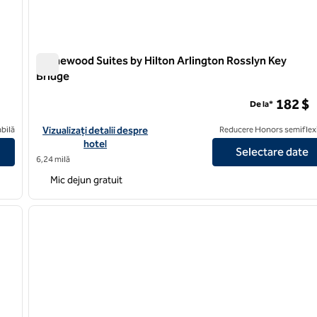
Homewood Suites by Hilton Arlington Rosslyn Key
Bridge
Homewood Suites by Hilton Arlington Rosslyn Key Bridge
182 $
De la*
DC/Georgetown Area
Vizualizați detaliile hotelului pentru Homewood Suites by Hilto
bilă
Vizualizați detalii despre
Reducere Honors semiflexi
hotel
Selectare date
6,24 milă
Mic dejun gratuit
/
12
1
imaginea următoare
imaginea anterioară
1 din 12