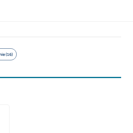
ie (16)
/
12
imaginea următoare