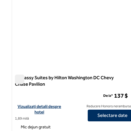
Embassy Suites by Hilton Washington DC Chevy
Chase Pavilion
Embassy Suites by Hilton Washington DC Chevy Chase Pa
137 $
De la*
Vizualizați detaliile hotelului pentru Embassy Suites by Hilto
Vizualizați detalii despre
Reducere Honors nerambursa
hotel
Selectare date
1,89 milă
Mic dejun gratuit