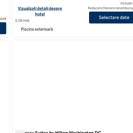
Include 
Vizualizați detaliile hotelului pentru Washington Hilton
Vizualizați detalii despre
Reducere Honors nerambursa
hotel
Selectare date
Hotel & Executive Meeting Ctr
bilă
5,58 milă
Piscina exterioară
/
12
1
imaginea următoare
imaginea anterioară
1 din 12
Embassy Suites by Hilton Washington DC