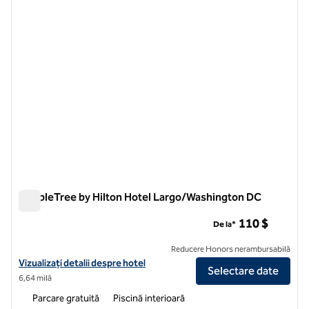
DoubleTree by Hilton Hotel Largo/Washington DC
DoubleTree by Hilton Hotel Largo/Washington DC
110 $
De la*
Reducere Honors nerambursabilă
Vizualizați detaliile hotelului DoubleTree by Hilton Hotel Largo/Was
Vizualizați detalii despre hotel
Selectare date
6,64 milă
Parcare gratuită
Piscină interioară