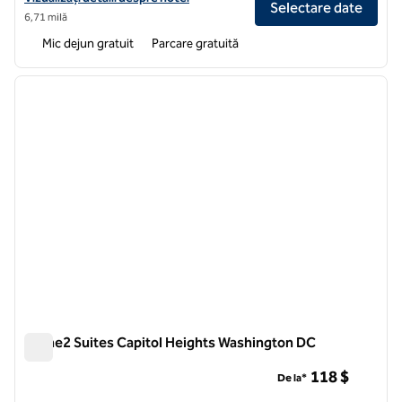
Selectare date
6,71 milă
Mic dejun gratuit
Parcare gratuită
1
/
11
imaginea anterioară
imagin
1 din 11
Home2 Suites Capitol Heights Washington DC
Home2 Suites Capitol Heights Washington DC
118 $
De la*