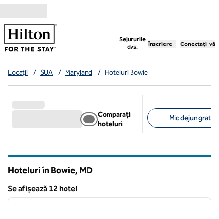
Salt la conținut
,
deschide o filă nouă
Sejururile
Înscriere
Conectați-vă
dvs.
Locații
/
SUA
/
Maryland
/
Hoteluri Bowie
Comparați
Mic dejun gratuit 
hoteluri
Filtre sugerate
Hoteluri în Bowie,
MD
Maryland
Se afișează 12 hotel
1
/
12
Se afișează 12 hotel
imaginea anterioară
imagin
1 din 12