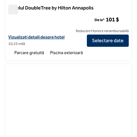
Hotelul DoubleTree by Hilton Annapolis
Hotelul DoubleTree by Hilton Annapolis
101 $
De la*
Reducere Honors nerambursabilă
Vizualizați detaliile hotelului DoubleTree by Hilton, Annapolis
Vizualizați detalii despre hotel
Selectare date
10,25 milă
Parcare gratuită
Piscina exterioară
1
/
12
imaginea anterioară
imagin
1 din 12