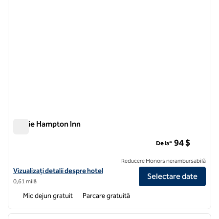
Bowie Hampton Inn
Bowie Hampton Inn
94 $
De la*
Reducere Honors nerambursabilă
Vizualizați detaliile hotelului Hampton Inn Bowie
Vizualizați detalii despre hotel
Selectare date
0,61 milă
Mic dejun gratuit
Parcare gratuită
1
/
12
imaginea anterioară
imagin
1 din 12