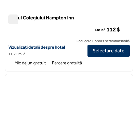
Parcul Colegiului Hampton Inn
Parcul Colegiului Hampton Inn
112 $
De la*
Reducere Honors nerambursabilă
Vizualizați detaliile hotelului pentru parcul Hampton Inn College
Vizualizați detalii despre hotel
Selectare date
11,71 milă
Mic dejun gratuit
Parcare gratuită
1
/
12
imaginea anterioară
imagin
1 din 12