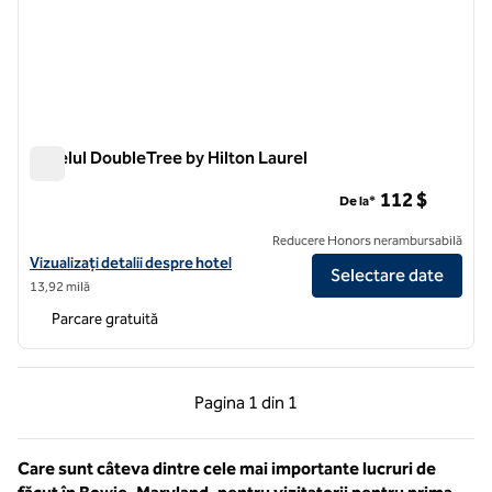
Hotelul DoubleTree by Hilton Laurel
Hotelul DoubleTree by Hilton Laurel
112 $
De la*
Reducere Honors nerambursabilă
Vizualizați detaliile hotelului DoubleTree by Hilton Hotel Laurel
Vizualizați detalii despre hotel
Selectare date
13,92 milă
Parcare gratuită
Pagina anterioară, 1 din 1
Pagina următoare, 1 
Pagina
1 din 1
Pagina 1 din 1
Care sunt câteva dintre cele mai importante lucruri de