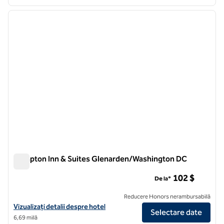
1
/
12
imaginea anterioară
imagin
1 din 12
Hampton Inn & Suites Glenarden/Washington DC
Hampton Inn & Suites Glenarden/Washington DC
102 $
De la*
Reducere Honors nerambursabilă
Vizualizați detaliile hotelului Hampton Inn & Suites Glenarden/Wash
Vizualizați detalii despre hotel
Selectare date
6,69 milă