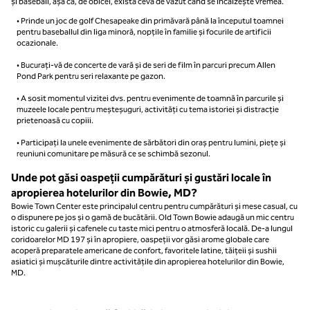
și baseball, așa că, de obicei, există ceva de văzut când se încălzește vremea.
• Prinde un joc de golf Chesapeake din primăvară până la începutul toamnei
pentru baseballul din liga minoră, nopțile în familie și focurile de artificii
ocazionale.
• Bucurați-vă de concerte de vară și de seri de film în parcuri precum Allen
Pond Park pentru seri relaxante pe gazon.
• A sosit momentul vizitei dvs. pentru evenimente de toamnă în parcurile și
muzeele locale pentru meșteșuguri, activități cu tema istoriei și distracție
prietenoasă cu copiii.
• Participați la unele evenimente de sărbători din oraș pentru lumini, piețe și
reuniuni comunitare pe măsură ce se schimbă sezonul.
Unde pot găsi oaspeții cumpărături și gustări locale în
apropierea hotelurilor din Bowie, MD?
Bowie Town Center este principalul centru pentru cumpărături și mese casual, cu
o dispunere pe jos și o gamă de bucătării. Old Town Bowie adaugă un mic centru
istoric cu galerii și cafenele cu taste mici pentru o atmosferă locală. De-a lungul
coridoarelor MD 197 și în apropiere, oaspeții vor găsi arome globale care
acoperă preparatele americane de confort, favoritele latine, tăițeii și sushii
asiatici și mușcăturile dintre activitățile din apropierea hotelurilor din Bowie,
MD.