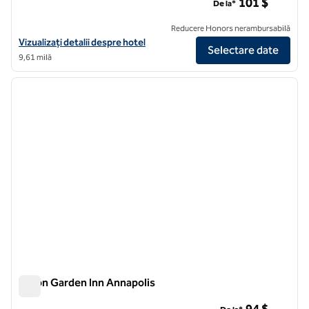
101 $
De la*
Reducere Honors nerambursabilă
Vizualizați detaliile hotelului Hilton Garden Inn Washington DC/Gree
Vizualizați detalii despre hotel
Selectare date
9,61 milă
1
/
12
imaginea anterioară
imagin
1 din 12
Hilton Garden Inn Annapolis
Hilton Garden Inn Annapolis