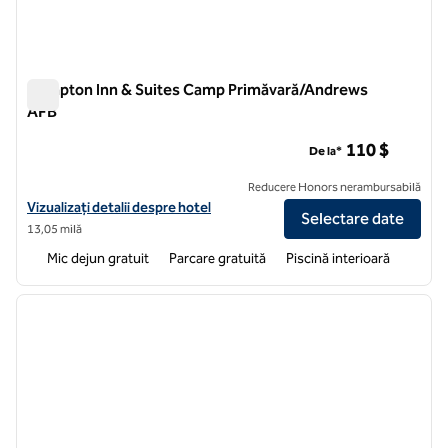
Hampton Inn & Suites Camp Primăvară/Andrews
AFB
Hampton Inn & Suites Camp Primăvară/Andrews AFB
110 $
De la*
Reducere Honors nerambursabilă
Vizualizați detaliile hotelului pentru Hampton Inn & Suites Camp Sp
Vizualizați detalii despre hotel
Selectare date
13,05 milă
Mic dejun gratuit
Parcare gratuită
Piscină interioară
1
/
11
imaginea anterioară
imagin
1 din 11