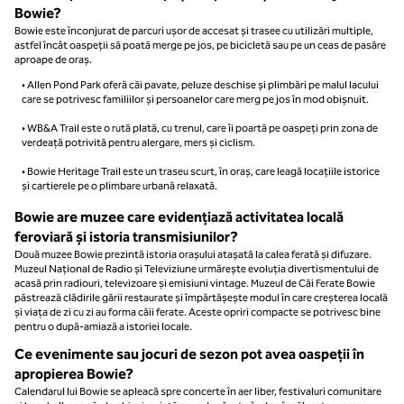
Bowie?
Bowie este înconjurat de parcuri ușor de accesat și trasee cu utilizări multiple,
astfel încât oaspeții să poată merge pe jos, pe bicicletă sau pe un ceas de pasăre
aproape de oraș.
• Allen Pond Park oferă căi pavate, peluze deschise și plimbări pe malul lacului
care se potrivesc familiilor și persoanelor care merg pe jos în mod obișnuit.
• WB&A Trail este o rută plată, cu trenul, care îi poartă pe oaspeți prin zona de
verdeață potrivită pentru alergare, mers și ciclism.
• Bowie Heritage Trail este un traseu scurt, în oraș, care leagă locațiile istorice
și cartierele pe o plimbare urbană relaxată.
Bowie are muzee care evidențiază activitatea locală
feroviară și istoria transmisiunilor?
Două muzee Bowie prezintă istoria orașului atașată la calea ferată și difuzare.
Muzeul Național de Radio și Televiziune urmărește evoluția divertismentului de
acasă prin radiouri, televizoare și emisiuni vintage. Muzeul de Căi Ferate Bowie
păstrează clădirile gării restaurate și împărtășește modul în care creșterea locală
și viața de zi cu zi au forma căii ferate. Aceste opriri compacte se potrivesc bine
pentru o după-amiază a istoriei locale.
Ce evenimente sau jocuri de sezon pot avea oaspeții în
apropierea Bowie?
Calendarul lui Bowie se apleacă spre concerte în aer liber, festivaluri comunitare