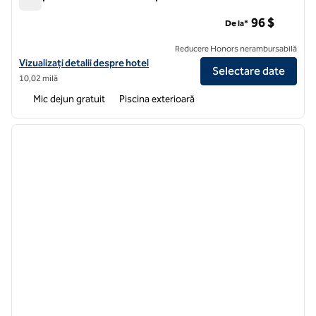
Hampton Inn & Suites Annapolis
96 $
De la*
Reducere Honors nerambursabilă
Vizualizați detaliile hotelului Hampton Inn & Suites Annapolis
Vizualizați detalii despre hotel
Selectare date
10,02 milă
Mic dejun gratuit
Piscina exterioară
1
/
12
imaginea anterioară
imagin
1 din 12