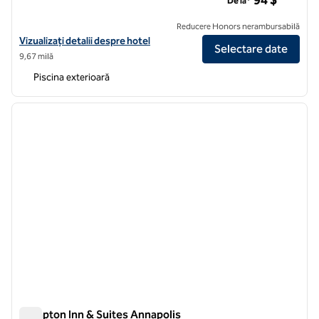
94 $
De la*
Reducere Honors nerambursabilă
Vizualizați detaliile hotelului Hilton Garden Inn Annapolis
Vizualizați detalii despre hotel
Selectare date
9,67 milă
Piscina exterioară
1
/
12
imaginea anterioară
imagin
1 din 12
Hampton Inn & Suites Annapolis