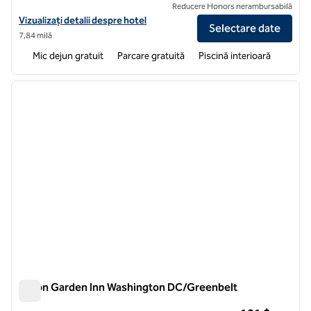
Reducere Honors nerambursabilă
Vizualizați detaliile hotelului pentru Home2 Suites Capitol Heights
Vizualizați detalii despre hotel
Selectare date
7,84 milă
Mic dejun gratuit
Parcare gratuită
Piscină interioară
1
/
12
imaginea anterioară
imagin
1 din 12
Hilton Garden Inn Washington DC/Greenbelt
Hilton Garden Inn Washington DC/Greenbelt