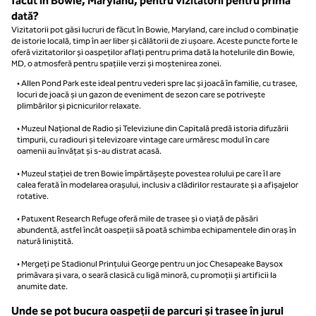
făcut în Bowie, Maryland, pentru vizitatorii pentru prima
dată?
Vizitatorii pot găsi lucruri de făcut în Bowie, Maryland, care includ o combinație
de istorie locală, timp în aer liber și călătorii de zi ușoare. Aceste puncte forte le
oferă vizitatorilor și oaspeților aflați pentru prima dată la hotelurile din Bowie,
MD, o atmosferă pentru spațiile verzi și moștenirea zonei.
• Allen Pond Park este ideal pentru vederi spre lac și joacă în familie, cu trasee,
locuri de joacă și un gazon de eveniment de sezon care se potrivește
plimbărilor și picnicurilor relaxate.
• Muzeul Național de Radio și Televiziune din Capitală predă istoria difuzării
timpurii, cu radiouri și televizoare vintage care urmăresc modul în care
oamenii au învățat și s-au distrat acasă.
• Muzeul stației de tren Bowie împărtășește povestea rolului pe care îl are
calea ferată în modelarea orașului, inclusiv a clădirilor restaurate și a afișajelor
rotative.
• Patuxent Research Refuge oferă mile de trasee și o viață de păsări
abundentă, astfel încât oaspeții să poată schimba echipamentele din oraș în
natură liniștită.
• Mergeți pe Stadionul Prințului George pentru un joc Chesapeake Baysox
primăvara și vara, o seară clasică cu ligă minoră, cu promoții și artificii la
anumite date.
Unde se pot bucura oaspeții de parcuri și trasee în jurul