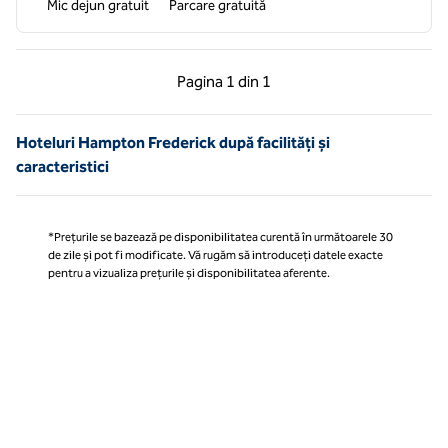
Mic dejun gratuit
Parcare gratuită
Pagina anterioară, 1 din 1
Pagina următoare, 1 
Pagina
1 din 1
Pagina 1 din 1
Hoteluri Hampton Frederick după facilități și
caracteristici
*Prețurile se bazează pe disponibilitatea curentă în următoarele 30
de zile și pot fi modificate. Vă rugăm să introduceți datele exacte
pentru a vizualiza prețurile și disponibilitatea aferente.