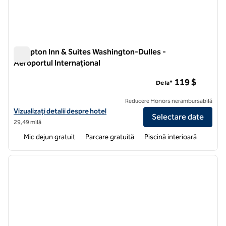
Hampton Inn & Suites Washington-Dulles -
Aeroportul Internațional
Hampton Inn & Suites Washington-Dulles - Aeroportul Intern
119 $
De la*
Reducere Honors nerambursabilă
Vizualizați detaliile hotelului pentru Aeroportul Internațional Hamp
Vizualizați detalii despre hotel
Selectare date
29,49 milă
Mic dejun gratuit
Parcare gratuită
Piscină interioară
1
/
12
imaginea anterioară
imagin
1 din 12