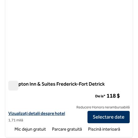
Hampton Inn & Suites Frederick-Fort Detrick
Hampton Inn & Suites Frederick-Fort Detrick
118 $
De la*
Reducere Honors nerambursabilă
Vizualizați detaliile hotelului Hampton Inn & Suites Frederick-Fort De
Vizualizați detalii despre hotel
Selectare date
1,71 milă
Mic dejun gratuit
Parcare gratuită
Piscină interioară
1
/
12