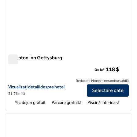
Hampton Inn Gettysburg
Hampton Inn Gettysburg
118 $
De la*
Reducere Honors nerambursabilă
Vizualizați detaliile hotelului Hampton Inn Gettysburg
Vizualizați detalii despre hotel
Selectare date
31,76 milă
Mic dejun gratuit
Parcare gratuită
Piscină interioară
1
/
12
imaginea anterioară
imagin
1 din 12