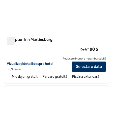
Hampton Inn Martinsburg
Hampton Inn Martinsburg
90 $
De la*
Reducere Honors nerambursabilă
Vizualizați detaliile hotelului Hampton Inn Martinsburg
Vizualizați detalii despre hotel
Selectare date
30,93 milă
Mic dejun gratuit
Parcare gratuită
Piscina exterioară
1
/
12
imaginea anterioară
imagin
1 din 12