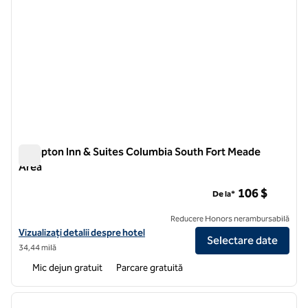
Hampton Inn & Suites Columbia South Fort Meade
Area
Hampton Inn & Suites Columbia South Fort Meade Area
106 $
De la*
Reducere Honors nerambursabilă
Vizualizați detaliile hotelului pentru zona de meade Hampton Inn & S
Vizualizați detalii despre hotel
Selectare date
34,44 milă
Mic dejun gratuit
Parcare gratuită
1
/
9
imaginea anterioară
imagin
1 din 9