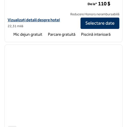
110 $
De la*
Reducere Honors nerambursabilă
Vizualizați detaliile hotelului Hampton Inn & Suites Leesburg
Vizualizați detalii despre hotel
Selectare date
22,31 milă
Mic dejun gratuit
Parcare gratuită
Piscină interioară
1
/
12
imaginea anterioară
imagin
1 din 12