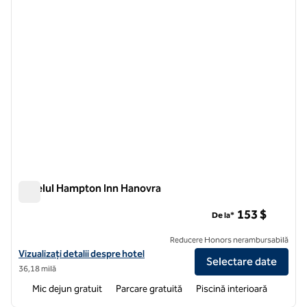
Hotelul Hampton Inn Hanovra
Hotelul Hampton Inn Hanovra
153 $
De la*
Reducere Honors nerambursabilă
Vizualizați detaliile hotelului Hampton Inn Hanovra
Vizualizați detalii despre hotel
Selectare date
36,18 milă
Mic dejun gratuit
Parcare gratuită
Piscină interioară
1
/
12