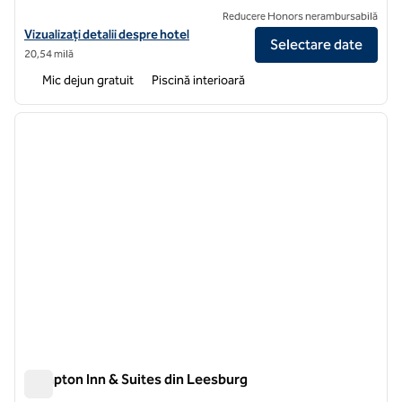
Reducere Honors nerambursabilă
Vizualizați detaliile hotelului Hampton Inn & Suites Washington DC 
Vizualizați detalii despre hotel
Selectare date
20,54 milă
Mic dejun gratuit
Piscină interioară
1
/
12
imaginea anterioară
imagin
1 din 12
Hampton Inn & Suites din Leesburg
Hampton Inn & Suites din Leesburg