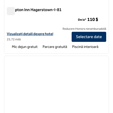
Hampton Inn Hagerstown-I-81
Hampton Inn Hagerstown-I-81
110 $
De la*
Reducere Honors nerambursabilă
Vizualizați detaliile hotelului Hampton Inn Hagerstown-I-81
Vizualizați detalii despre hotel
Selectare date
25,72 milă
Mic dejun gratuit
Parcare gratuită
Piscină interioară
1
/
12
imaginea anterioară
imagin
1 din 12