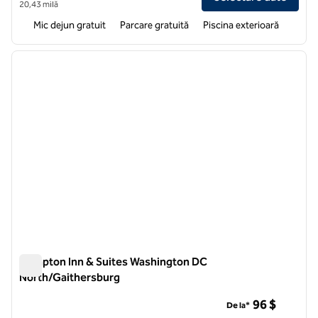
20,43 milă
Mic dejun gratuit
Parcare gratuită
Piscina exterioară
1
/
12
imaginea anterioară
imagin
1 din 12
Hampton Inn & Suites Washington DC
North/Gaithersburg
Hampton Inn & Suites Washington DC North/Gaithersburg
96 $
De la*