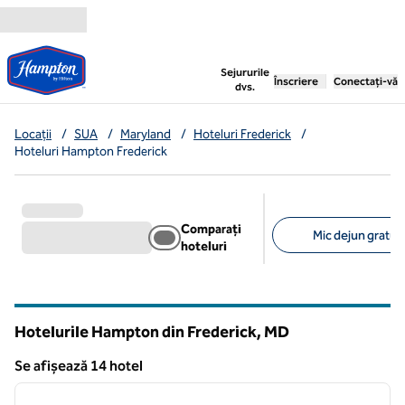
Salt la conținut
,
deschide o filă nouă
Sejururile
Înscriere
Conectați-vă
dvs.
Locații
/
SUA
/
Maryland
/
Hoteluri Frederick
/
Hoteluri Hampton Frederick
Comparați
Mic dejun gratuit
hoteluri
Filtre sugerate
Hotelurile Hampton din Frederick,
MD
Maryland
Se afișează 14 hotel
1
/
12
Se afișează 14 hotel
imaginea anterioară
imagin
1 din 12