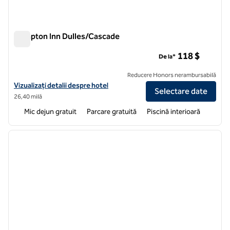
Hampton Inn Dulles/Cascade
Hampton Inn Dulles/Cascade
118 $
De la*
Reducere Honors nerambursabilă
Vizualizați detaliile hotelului Hampton Inn Dulles/Cascades
Vizualizați detalii despre hotel
Selectare date
26,40 milă
Mic dejun gratuit
Parcare gratuită
Piscină interioară
1
/
12
imaginea anterioară
imagin
1 din 12