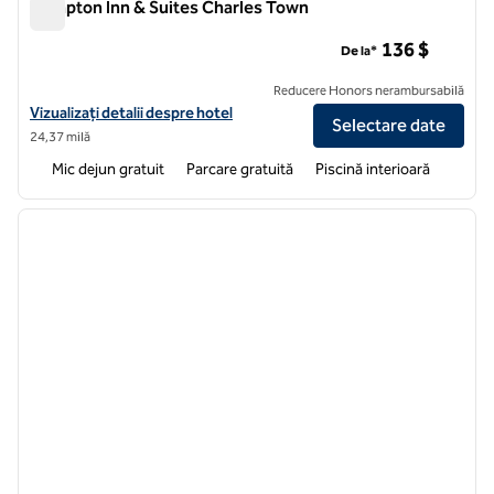
Hampton Inn & Suites Charles Town
Hampton Inn & Suites Charles Town
136 $
De la*
Reducere Honors nerambursabilă
Vizualizați detaliile hotelului Hampton Inn & Suites Charles Town
Vizualizați detalii despre hotel
Selectare date
24,37 milă
Mic dejun gratuit
Parcare gratuită
Piscină interioară
1
/
12
imaginea anterioară
imagin
1 din 12