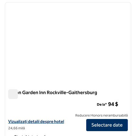
imaginea anterioară
imagin
1 din 12
Hilton Garden Inn Rockville-Gaithersburg
Hilton Garden Inn Rockville-Gaithersburg
94 $
De la*
Reducere Honors nerambursabilă
Vizualizați detaliile hotelului Hilton Garden Inn Rockville-Gaithersbur
Vizualizați detalii despre hotel
Selectare date
24,66 milă