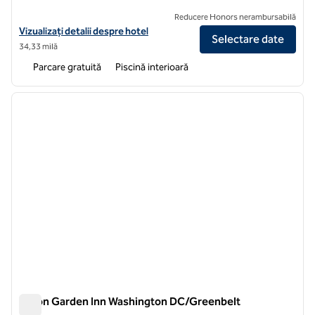
Reducere Honors nerambursabilă
Vizualizați detaliile hotelului Hilton Garden Inn Silver Spring White Oa
Vizualizați detalii despre hotel
Selectare date
34,33 milă
Parcare gratuită
Piscină interioară
1
/
12
imaginea anterioară
imagin
1 din 12
Hilton Garden Inn Washington DC/Greenbelt