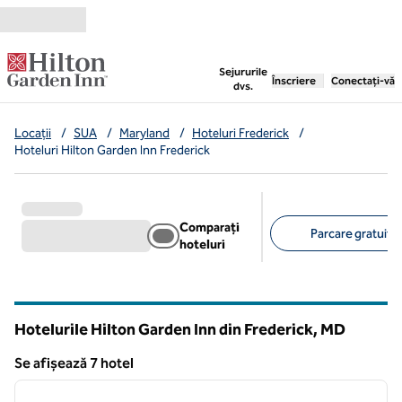
Salt la conținut
,
deschide o filă nouă
Sejururile
Înscriere
Conectați-vă
dvs.
Locații
/
SUA
/
Maryland
/
Hoteluri Frederick
/
Hoteluri Hilton Garden Inn Frederick
Comparați
Parcare gratuită 
hoteluri
Filtre sugerate
Hotelurile Hilton Garden Inn din Frederick,
MD
Maryland
Se afișează 7 hotel
1
/
12
Se afișează 7 hotel
imaginea anterioară
imagin
1 din 12