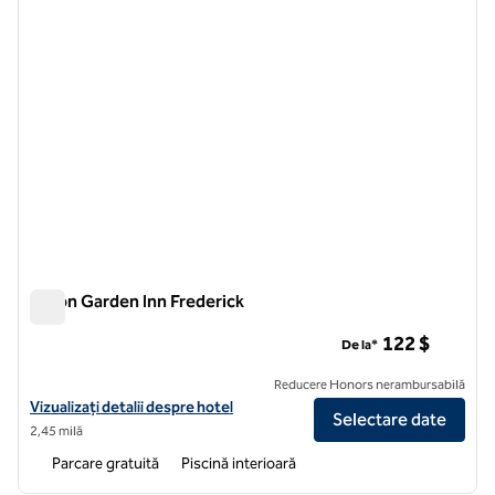
Hilton Garden Inn Frederick
Hilton Garden Inn Frederick
122 $
De la*
Reducere Honors nerambursabilă
Vizualizați detaliile hotelului Hilton Garden Inn Frederick
Vizualizați detalii despre hotel
Selectare date
2,45 milă
Parcare gratuită
Piscină interioară
1
/
12