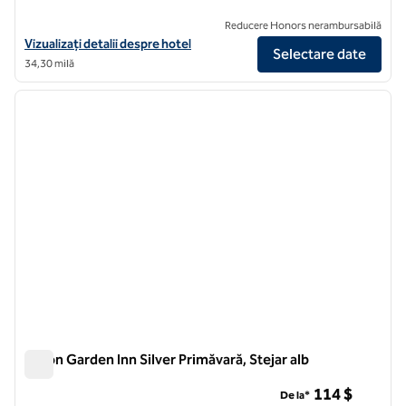
Reducere Honors nerambursabilă
Vizualizați detaliile hotelului Hilton Garden Inn Bethesda Downtown
Vizualizați detalii despre hotel
Selectare date
34,30 milă
1
/
12
imaginea anterioară
imagin
1 din 12
Hilton Garden Inn Silver Primăvară, Stejar alb
Hilton Garden Inn Silver Primăvară, Stejar alb
114 $
De la*