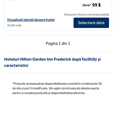
Hilton Garden Inn Washington DC/Greenbelt
99 $
De la*
Reducere Honors nerambursabilă
Vizualizați detaliile hotelului Hilton Garden Inn Washington DC/Gree
Vizualizați detalii despre hotel
Selectare date
39,89 milă
Pagina anterioară, 1 din 1
Pagina următoare, 1 
Pagina
1 din 1
Pagina 1 din 1
Hoteluri Hilton Garden Inn Frederick după facilități și
caracteristici
*Prețurile se bazează pe disponibilitatea curentă în următoarele 30
de zile și pot fi modificate. Vă rugăm să introduceți datele exacte
pentru a vizualiza prețurile și disponibilitatea aferente.