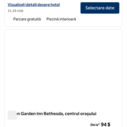
Vizualizați detaliile hotelului Hilton Garden Inn Gettysburg
Vizualizați detalii despre hotel
Selectare date
31,36 milă
Parcare gratuită
Piscină interioară
1
/
12
imaginea anterioară
imagin
1 din 12
Hilton Garden Inn Bethesda, centrul orașului
Hilton Garden Inn Bethesda, centrul orașului
94 $
De la*