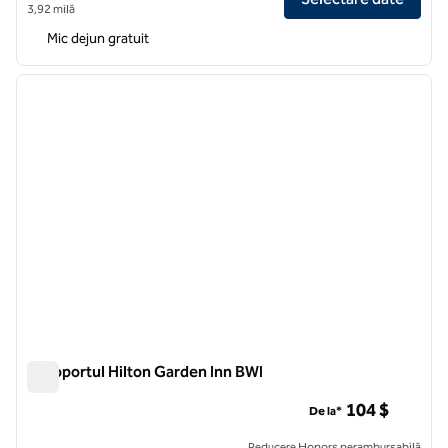
3,92 milă
Mic dejun gratuit
1
/
12
imaginea anterioară
imagin
1 din 12
Aeroportul Hilton Garden Inn BWI
Aeroportul Hilton Garden Inn BWI
104 $
De la*
Reducere Honors nerambursabilă