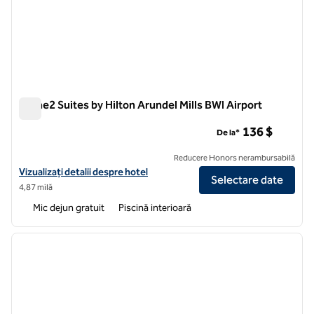
Home2 Suites by Hilton Arundel Mills BWI Airport
Home2 Suites by Hilton Arundel Mills BWI Airport
136 $
De la*
Reducere Honors nerambursabilă
Vizualizați detaliile hotelului pentru Aeroportul BWI Home2 Suites by 
Vizualizați detalii despre hotel
Selectare date
4,87 milă
Mic dejun gratuit
Piscină interioară
1
/
12
imaginea anterioară
imagin
1 din 12