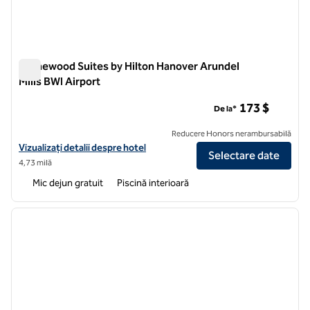
Homewood Suites by Hilton Hanover Arundel
Mills BWI Airport
Homewood Suites by Hilton Hanover Arundel Mills BWI Airpor
173 $
De la*
Reducere Honors nerambursabilă
Vizualizați detaliile hotelului pentru Aeroportul BWI Homewood Suite
Vizualizați detalii despre hotel
Selectare date
4,73 milă
Mic dejun gratuit
Piscină interioară
1
/
12
imaginea anterioară
imagin
1 din 12