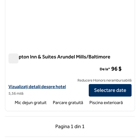
Hampton Inn & Suites Arundel Mills/Baltimore
Hampton Inn & Suites Arundel Mills/Baltimore
96 $
De la*
Reducere Honors nerambursabilă
Vizualizați detaliile hotelului Hampton Inn & Suites Arundel Mills/Bal
Vizualizați detalii despre hotel
Selectare date
5,56 milă
Mic dejun gratuit
Parcare gratuită
Piscina exterioară
Pagina anterioară, 1 din 1
Pagina următoare, 1 
Pagina
1 din 1
Pagina 1 din 1