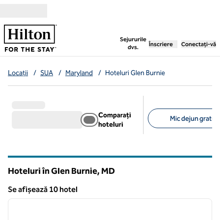
Salt la conținut
,
deschide o filă nouă
Sejururile
Înscriere
Conectați-vă
dvs.
Locații
/
SUA
/
Maryland
/
Hoteluri Glen Burnie
Comparați
Mic dejun gratuit 
hoteluri
Filtre sugerate
Hoteluri în Glen Burnie,
MD
Maryland
Se afișează 10 hotel
1
/
12
Se afișează 10 hotel
imaginea anterioară
imagin
1 din 12