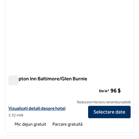
Hampton Inn Baltimore/Glen Burnie
Hampton Inn Baltimore/Glen Burnie
96 $
De la*
Reducere Honors nerambursabilă
Vizualizați detaliile hotelului Hampton Inn Baltimore/Glen Burnie
Vizualizați detalii despre hotel
Selectare date
2,32 milă
Mic dejun gratuit
Parcare gratuită
1
/
12
imaginea anterioară
imagin
1 din 12