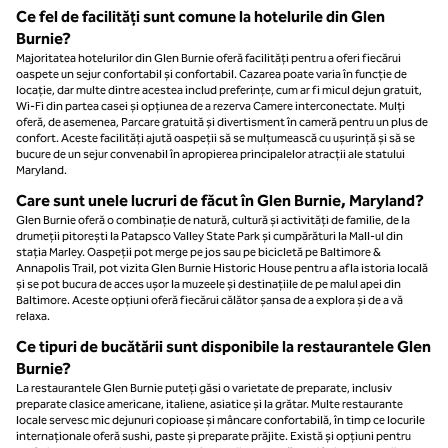
Ce fel de facilități sunt comune la hotelurile din Glen
Burnie?
Majoritatea hotelurilor din Glen Burnie oferă facilități pentru a oferi fiecărui
oaspete un sejur confortabil și confortabil. Cazarea poate varia în funcție de
locație, dar multe dintre acestea includ preferințe, cum ar fi micul dejun gratuit,
Wi-Fi din partea casei și opțiunea de a rezerva Camere interconectate. Mulți
oferă, de asemenea, Parcare gratuită și divertisment în cameră pentru un plus de
confort. Aceste facilități ajută oaspeții să se mulțumească cu ușurință și să se
bucure de un sejur convenabil în apropierea principalelor atracții ale statului
Maryland.
Care sunt unele lucruri de făcut în Glen Burnie, Maryland?
Glen Burnie oferă o combinație de natură, cultură și activități de familie, de la
drumeții pitorești la Patapsco Valley State Park și cumpărături la Mall-ul din
stația Marley. Oaspeții pot merge pe jos sau pe bicicletă pe Baltimore &
Annapolis Trail, pot vizita Glen Burnie Historic House pentru a afla istoria locală
și se pot bucura de acces ușor la muzeele și destinațiile de pe malul apei din
Baltimore. Aceste opțiuni oferă fiecărui călător șansa de a explora și de a vă
relaxa.
Ce tipuri de bucătării sunt disponibile la restaurantele Glen
Burnie?
La restaurantele Glen Burnie puteți găsi o varietate de preparate, inclusiv
preparate clasice americane, italiene, asiatice și la grătar. Multe restaurante
locale servesc mic dejunuri copioase și mâncare confortabilă, în timp ce locurile
internaționale oferă sushi, paste și preparate prăjite. Există și opțiuni pentru