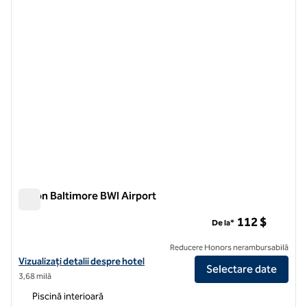
Hilton Baltimore BWI Airport
Hilton Baltimore BWI Airport
112 $
De la*
Reducere Honors nerambursabilă
Vizualizați detaliile hotelului pentru Hilton Baltimore BWI Airport
Vizualizați detalii despre hotel
Selectare date
3,68 milă
Piscină interioară