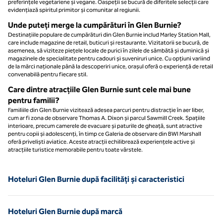
preferințele vegetariene și vegane. Oaspeții se bucură de diferitele selecții care
evidențiază spiritul primitor și comunitar al regiunii.
Unde puteți merge la cumpărături în Glen Burnie?
Destinațiile populare de cumpărături din Glen Burnie includ Marley Station Mall,
care include magazine de retail, buticuri și restaurante. Vizitatorii se bucură, de
asemenea, să viziteze piețele locale de purici în zilele de sâmbătă și duminică și
magazinele de specialitate pentru cadouri și suveniruri unice. Cu opțiuni variind
de la mărci naționale până la descoperiri unice, orașul oferă o experiență de retail
convenabilă pentru fiecare stil.
Care dintre atracțiile Glen Burnie sunt cele mai bune
pentru familii?
Familiile din Glen Burnie vizitează adesea parcuri pentru distracție în aer liber,
cum ar fi zona de observare Thomas A. Dixon și parcul Sawmill Creek. Spațiile
interioare, precum camerele de evacuare și paturile de gheață, sunt atractive
pentru copii și adolescenți, în timp ce Galeria de observare din BWI Marshall
oferă priveliști aviatice. Aceste atracții echilibrează experiențele active și
atracțiile turistice memorabile pentru toate vârstele.
Hoteluri Glen Burnie după facilități și caracteristici
Hoteluri Glen Burnie după marcă