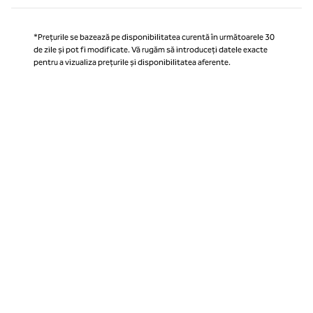
*Prețurile se bazează pe disponibilitatea curentă în următoarele 30
de zile și pot fi modificate. Vă rugăm să introduceți datele exacte
pentru a vizualiza prețurile și disponibilitatea aferente.