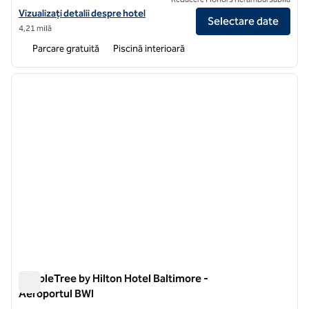
Vizualizați detaliile hotelului pentru Hilton Garden Inn BWI Airport
Vizualizați detalii despre hotel
Selectare date
4,21 milă
Parcare gratuită
Piscină interioară
1
/
12
imaginea anterioară
imagin
1 din 12
DoubleTree by Hilton Hotel Baltimore -
Aeroportul BWI
DoubleTree by Hilton Hotel Baltimore - Aeroportul BWI