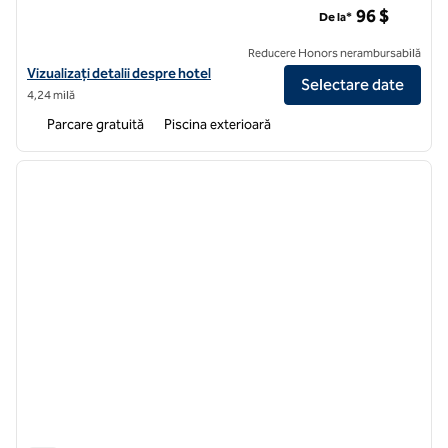
96 $
De la*
Reducere Honors nerambursabilă
Vizualizați detaliile hotelului DoubleTree by Hilton Hotel Baltimore -
Vizualizați detalii despre hotel
Selectare date
4,24 milă
Parcare gratuită
Piscina exterioară
1
/
12
imaginea anterioară
imagin
1 din 12