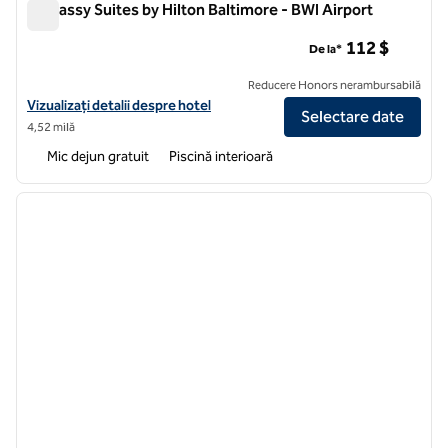
Embassy Suites by Hilton Baltimore - BWI Airport
Embassy Suites by Hilton Baltimore - BWI Airport
112 $
De la*
Reducere Honors nerambursabilă
Vizualizați detaliile hotelului pentru Embassy Suites by Hilton Baltim
Vizualizați detalii despre hotel
Selectare date
4,52 milă
Mic dejun gratuit
Piscină interioară
1
/
12
imaginea anterioară
imagin
1 din 12