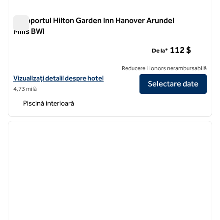
Aeroportul Hilton Garden Inn Hanover Arundel
Mills BWI
Aeroportul Hilton Garden Inn Hanover Arundel Mills BWI
112 $
De la*
Reducere Honors nerambursabilă
Vizualizați detaliile hotelului pentru Hilton Garden Inn Hanover Arund
Vizualizați detalii despre hotel
Selectare date
4,73 milă
Piscină interioară
1
/
12
imaginea anterioară
imagin
1 din 12