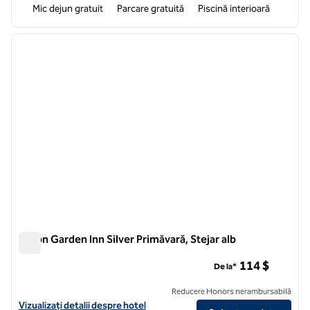
Mic dejun gratuit
Parcare gratuită
Piscină interioară
1
/
12
imaginea anterioară
imagin
1 din 12
Hilton Garden Inn Silver Primăvară, Stejar alb
Hilton Garden Inn Silver Primăvară, Stejar alb
114 $
De la*
Reducere Honors nerambursabilă
Vizualizați detaliile hotelului Hilton Garden Inn Silver Spring White Oa
Vizualizați detalii despre hotel