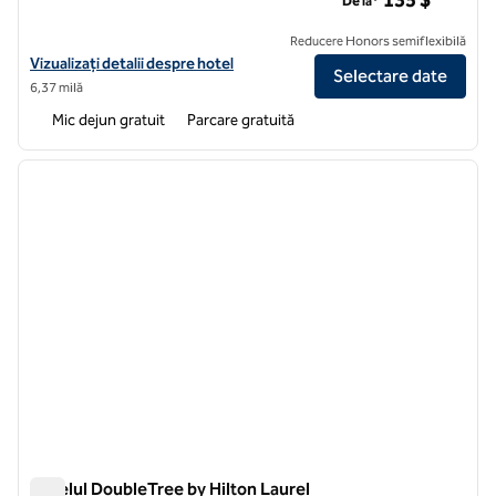
135 $
De la*
Reducere Honors semiflexibilă
Vizualizați detaliile hotelului pentru Homewood Suites by Hilton La
Vizualizați detalii despre hotel
Selectare date
6,37 milă
Mic dejun gratuit
Parcare gratuită
1
/
11
imaginea anterioară
imagin
1 din 11
Hotelul DoubleTree by Hilton Laurel