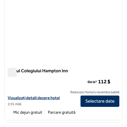
Parcul Colegiului Hampton Inn
Parcul Colegiului Hampton Inn
112 $
De la*
Reducere Honors nerambursabilă
Vizualizați detaliile hotelului pentru parcul Hampton Inn College
Vizualizați detalii despre hotel
Selectare date
2,91 milă
Mic dejun gratuit
Parcare gratuită
1
/
12
imaginea anterioară
imagin
1 din 12