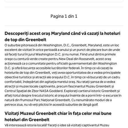
Pagina anterioară, 1 din 1
Pagina următoare, 1 
Pagina
1 din 1
Pagina 1 din 1
Descoperiți acest oraș Maryland când vă cazați la hoteluri
de top din Greenbelt
O suburbie pitorească din Washington, D.C., Greenbelt, Maryland, este un loc
excelent de vizitat în orice perioadă a anului și un punct de plecare bun de unde
să faceți turul în jurul Washington D.C. și nu numai. Fiind unul dintre primele
orașe cu centură verde create pentru New Deal din Roosevelt, acest oraș
acționează ca o comunitate pentru oficialii guvernamentali din Washington
D.C. și oferă locuințe accesibile lucrătorilor federali. În timp ce vă cazați la
hotelurile de top din Greenbelt, veți avea oportunitatea de a vedea principalele
obiective turistice și atracții ale orașului D.C. în timp ce vă bucurați de un cadru
confortabil, îndepărtat din agitația marelui oraș. Nu ratați șansa de a vedea
atracții și muzee locale captivante, precum fascinantul Muzeu Greenbelt și
Centrul Spațial de Zbor NASA Goddard. Explorați cartierul istoric Greenbelt și
aflați totul despre trecutul istoric al orașului înainte de a porni într-o excursie în
natură din frumosul Parc Național Greenbelt. Cu nenumărate moduri de a
petrece ziua, nu vă veți plictisi în această suburbie de lângă golf.
Vizitați Muzeul Greenbelt chiar în fața celor mai bune
hoteluri din Greenbelt
Vă interesează istoria locală? Faceți o idee să vizitați captivantul Muzeu