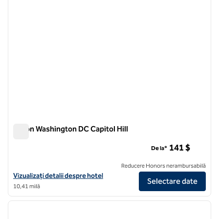
Hilton Washington DC Capitol Hill
Hilton Washington DC Capitol Hill
141 $
De la*
Reducere Honors nerambursabilă
Vizualizați detaliile hotelului Hilton Washington DC Capitol Hill
Vizualizați detalii despre hotel
Selectare date
10,41 milă
1
/
12
imaginea anterioară
imagin
1 din 12