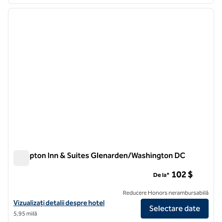
1
/
12
imaginea anterioară
imagin
1 din 12
Hampton Inn & Suites Glenarden/Washington DC
Hampton Inn & Suites Glenarden/Washington DC
102 $
De la*
Reducere Honors nerambursabilă
Vizualizați detaliile hotelului Hampton Inn & Suites Glenarden/Wash
Vizualizați detalii despre hotel
Selectare date
5,95 milă