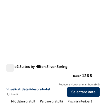
Home2 Suites by Hilton Silver Spring
Home2 Suites by Hilton Silver Spring
126 $
De la*
Reducere Honors nerambursabilă
Vizualizați detaliile hotelului pentru Home2 Suites by Hilton Silver Sp
Vizualizați detalii despre hotel
Selectare date
5,41 milă
Mic dejun gratuit
Parcare gratuită
Piscină interioară