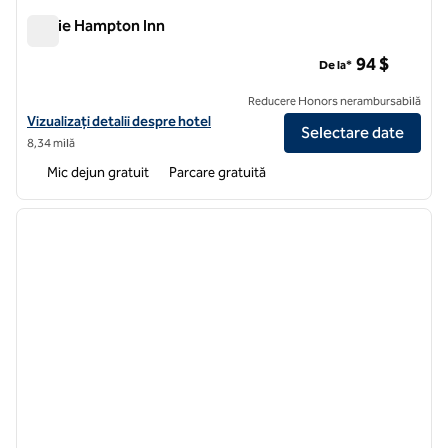
Bowie Hampton Inn
Bowie Hampton Inn
94 $
De la*
Reducere Honors nerambursabilă
Vizualizați detaliile hotelului Hampton Inn Bowie
Vizualizați detalii despre hotel
Selectare date
8,34 milă
Mic dejun gratuit
Parcare gratuită
1
/
12
imaginea anterioară
imagin
1 din 12