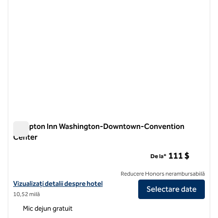
Hampton Inn Washington-Downtown-Convention
Center
Hampton Inn Washington-Downtown-Convention Center
111 $
De la*
Reducere Honors nerambursabilă
Vizualizați detaliile hotelului Hampton Inn Washington-Downtown
Vizualizați detalii despre hotel
Selectare date
10,52 milă
Mic dejun gratuit