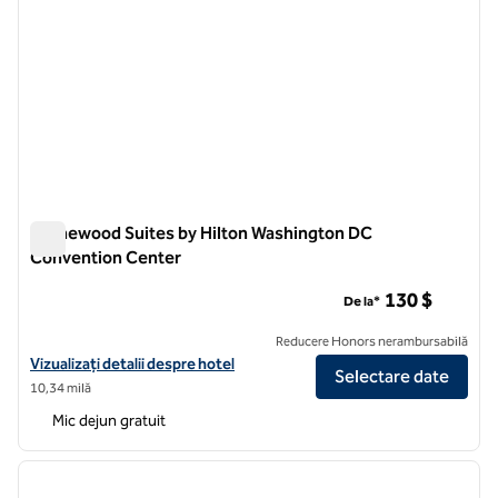
Homewood Suites by Hilton Washington DC
Convention Center
Homewood Suites by Hilton Washington DC Convention Cen
130 $
De la*
Reducere Honors nerambursabilă
Vizualizați detaliile hotelului pentru Homewood Suites by Hilton W
Vizualizați detalii despre hotel
Selectare date
10,34 milă
Mic dejun gratuit
1
/
12
imaginea anterioară
imagin
1 din 12