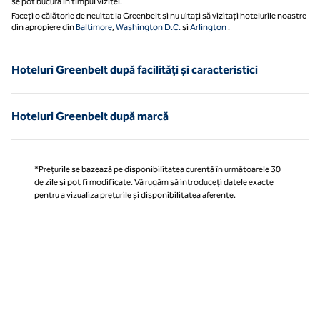
se pot bucura în timpul vizitei.
Faceți o călătorie de neuitat la Greenbelt și nu uitați să vizitați hotelurile noastre
din apropiere din
Baltimore
,
Washington D.C.
și
Arlington
.
Hoteluri Greenbelt după facilități și caracteristici
Hoteluri Greenbelt după marcă
*Prețurile se bazează pe disponibilitatea curentă în următoarele 30
de zile și pot fi modificate. Vă rugăm să introduceți datele exacte
pentru a vizualiza prețurile și disponibilitatea aferente.