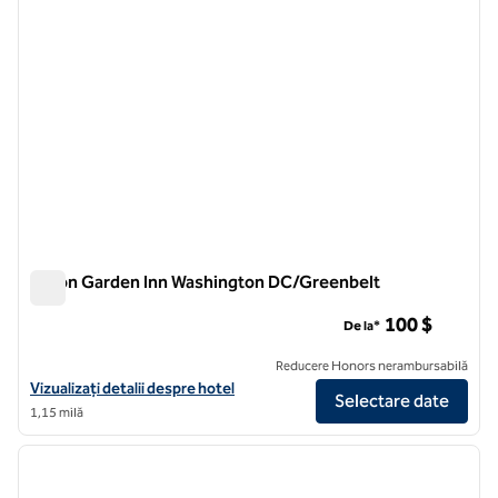
Hilton Garden Inn Washington DC/Greenbelt
Hilton Garden Inn Washington DC/Greenbelt
100 $
De la*
Reducere Honors nerambursabilă
Vizualizați detaliile hotelului Hilton Garden Inn Washington DC/Gree
Vizualizați detalii despre hotel
Selectare date
1,15 milă
1
/
12
imaginea anterioară
imagin
1 din 12