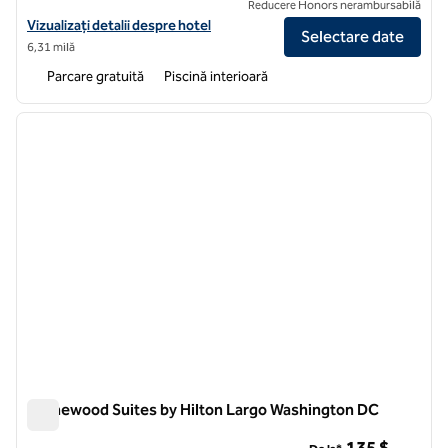
Reducere Honors nerambursabilă
Vizualizați detaliile hotelului DoubleTree by Hilton Hotel Largo/Was
Vizualizați detalii despre hotel
Selectare date
6,31 milă
Parcare gratuită
Piscină interioară
1
/
12
imaginea anterioară
imagin
1 din 12
Homewood Suites by Hilton Largo Washington DC
Homewood Suites by Hilton Largo Washington DC