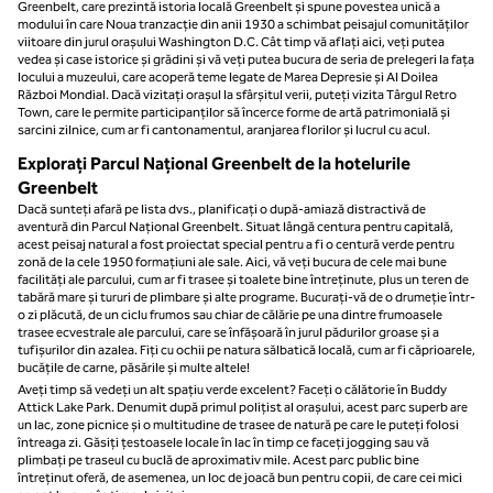
Greenbelt, care prezintă istoria locală Greenbelt și spune povestea unică a
modului în care Noua tranzacție din anii 1930 a schimbat peisajul comunităților
viitoare din jurul orașului Washington D.C. Cât timp vă aflați aici, veți putea
vedea și case istorice și grădini și vă veți putea bucura de seria de prelegeri la fața
locului a muzeului, care acoperă teme legate de Marea Depresie și Al Doilea
Război Mondial. Dacă vizitați orașul la sfârșitul verii, puteți vizita Târgul Retro
Town, care le permite participanților să încerce forme de artă patrimonială și
sarcini zilnice, cum ar fi cantonamentul, aranjarea florilor și lucrul cu acul.
Explorați Parcul Național Greenbelt de la hotelurile
Greenbelt
Dacă sunteți afară pe lista dvs., planificați o după-amiază distractivă de
aventură din Parcul Național Greenbelt. Situat lângă centura pentru capitală,
acest peisaj natural a fost proiectat special pentru a fi o centură verde pentru
zonă de la cele 1950 formațiuni ale sale. Aici, vă veți bucura de cele mai bune
facilități ale parcului, cum ar fi trasee și toalete bine întreținute, plus un teren de
tabără mare și tururi de plimbare și alte programe. Bucurați-vă de o drumeție într-
o zi plăcută, de un ciclu frumos sau chiar de călărie pe una dintre frumoasele
trasee ecvestrale ale parcului, care se înfășoară în jurul pădurilor groase și a
tufișurilor din azalea. Fiți cu ochii pe natura sălbatică locală, cum ar fi căprioarele,
bucățile de carne, păsările și multe altele!
Aveți timp să vedeți un alt spațiu verde excelent? Faceți o călătorie în Buddy
Attick Lake Park. Denumit după primul polițist al orașului, acest parc superb are
un lac, zone picnice și o multitudine de trasee de natură pe care le puteți folosi
întreaga zi. Găsiți țestoasele locale în lac în timp ce faceți jogging sau vă
plimbați pe traseul cu buclă de aproximativ mile. Acest parc public bine
întreținut oferă, de asemenea, un loc de joacă bun pentru copii, de care cei mici