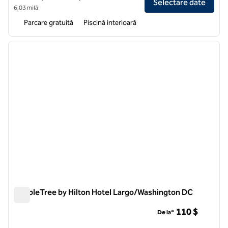
Selectare date
6,03 milă
Parcare gratuită
Piscină interioară
1
/
12
imaginea anterioară
imagin
1 din 12
DoubleTree by Hilton Hotel Largo/Washington DC
DoubleTree by Hilton Hotel Largo/Washington DC
110 $
De la*