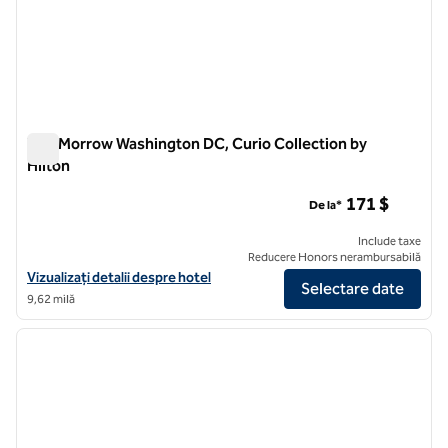
The Morrow Washington DC, Curio Collection by
Hilton
The Morrow Washington DC, Curio Collection by Hilton
171 $
De la*
Include taxe
Reducere Honors nerambursabilă
Vizualizați detaliile hotelului pentru The Morrow Washington DC, Curi
Vizualizați detalii despre hotel
Selectare date
9,62 milă
1
/
12
imaginea anterioară
imagin
1 din 12