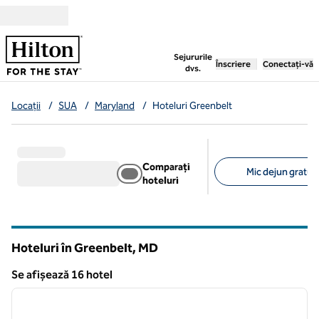
Salt la conținut
,
deschide o filă nouă
Sejururile
Înscriere
Conectați-vă
dvs.
Locații
/
SUA
/
Maryland
/
Hoteluri Greenbelt
Comparați
Mic dejun gratuit 
hoteluri
Filtre sugerate
Hoteluri în Greenbelt,
MD
Maryland
Se afișează 16 hotel
1
/
12
Se afișează 16 hotel
imaginea anterioară
imagin
1 din 12