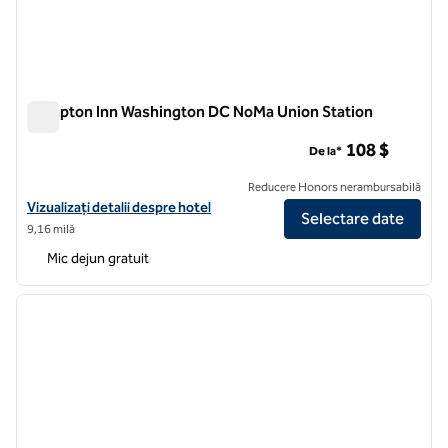
Hampton Inn Washington DC NoMa Union Station
Hampton Inn Washington DC NoMa Union Station
108 $
De la*
Reducere Honors nerambursabilă
Vizualizați detaliile hotelului pentru stația Hampton Inn Washingto
Vizualizați detalii despre hotel
Selectare date
9,16 milă
Mic dejun gratuit
1
/
12
imaginea anterioară
imagin
1 din 12