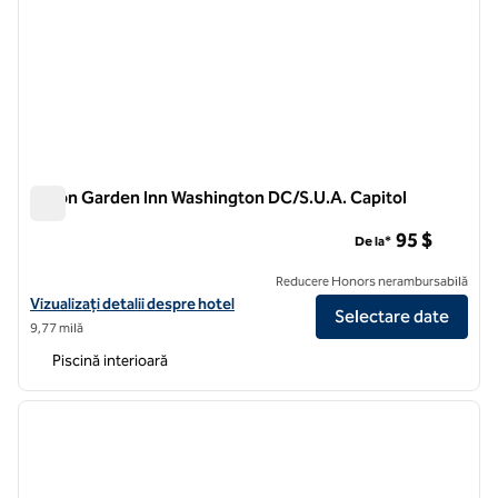
Hilton Garden Inn Washington DC/S.U.A. Capitol
Hilton Garden Inn Washington DC/S.U.A. Capitol
95 $
De la*
Reducere Honors nerambursabilă
Vizualizați detaliile hotelului Hilton Garden Inn Washington DC/U.S. 
Vizualizați detalii despre hotel
Selectare date
9,77 milă
Piscină interioară
1
/
12
imaginea anterioară
imagin
1 din 12