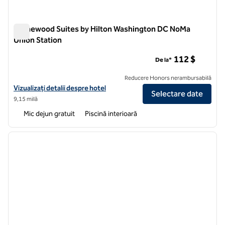
Homewood Suites by Hilton Washington DC NoMa
Union Station
Homewood Suites by Hilton Washington DC NoMa Union Stat
112 $
De la*
Reducere Honors nerambursabilă
Vizualizați detaliile hotelului pentru Homewood Suites by Hilton W
Vizualizați detalii despre hotel
Selectare date
9,15 milă
Mic dejun gratuit
Piscină interioară
1
/
12
imaginea anterioară
imagin
1 din 12