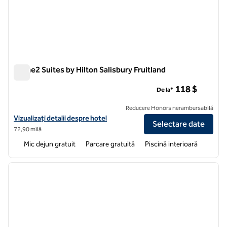
Home2 Suites by Hilton Salisbury Fruitland
Home2 Suites by Hilton Salisbury Fruitland
118 $
De la*
Reducere Honors nerambursabilă
Vizualizați detaliile hotelului pentru Home2 Suites by Hilton Salisbury
Vizualizați detalii despre hotel
Selectare date
72,90 milă
Mic dejun gratuit
Parcare gratuită
Piscină interioară
1
/
12
imaginea anterioară
imagin
1 din 12