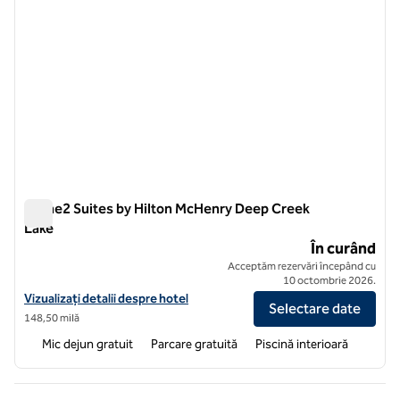
Home2 Suites by Hilton McHenry Deep Creek
Lake
Home2 Suites by Hilton McHenry Deep Creek Lake
În curând
Acceptăm rezervări începând cu
10 octombrie 2026.
Vizualizați detaliile hotelului pentru Home2 Suites by Hilton McHen
Vizualizați detalii despre hotel
Selectare date
148,50 milă
Mic dejun gratuit
Parcare gratuită
Piscină interioară