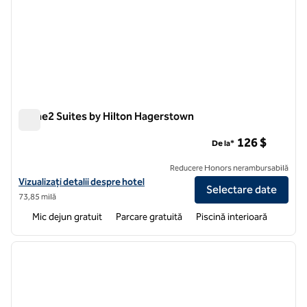
Home2 Suites by Hilton Hagerstown
Home2 Suites by Hilton Hagerstown
126 $
De la*
Reducere Honors nerambursabilă
Vizualizați detaliile hotelului pentru Home2 Suites by Hilton Hagers
Vizualizați detalii despre hotel
Selectare date
73,85 milă
Mic dejun gratuit
Parcare gratuită
Piscină interioară
1
/
12
imaginea anterioară
imagin
1 din 12