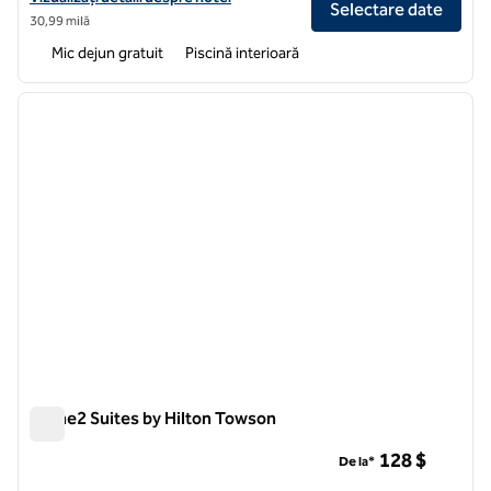
Selectare date
30,99 milă
Mic dejun gratuit
Piscină interioară
1
/
11
imaginea anterioară
imagin
1 din 11
Home2 Suites by Hilton Towson
Home2 Suites by Hilton Towson
128 $
De la*