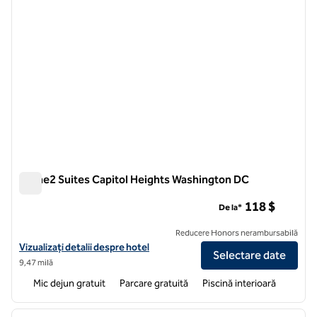
Home2 Suites Capitol Heights Washington DC
Home2 Suites Capitol Heights Washington DC
118 $
De la*
Reducere Honors nerambursabilă
Vizualizați detaliile hotelului pentru Home2 Suites Capitol Heights
Vizualizați detalii despre hotel
Selectare date
9,47 milă
Mic dejun gratuit
Parcare gratuită
Piscină interioară
1
/
12
imaginea anterioară
imagin
1 din 12