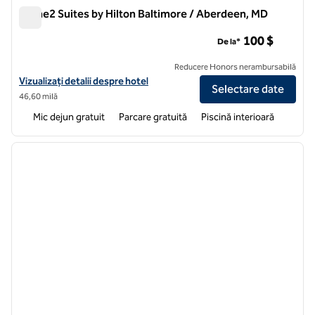
Home2 Suites by Hilton Baltimore / Aberdeen, MD
Home2 Suites by Hilton Baltimore / Aberdeen, MD
100 $
De la*
Reducere Honors nerambursabilă
Vizualizați detaliile hotelului pentru Home2 Suites by Hilton Baltimo
Vizualizați detalii despre hotel
Selectare date
46,60 milă
Mic dejun gratuit
Parcare gratuită
Piscină interioară
1
/
12
imaginea anterioară
imagin
1 din 12