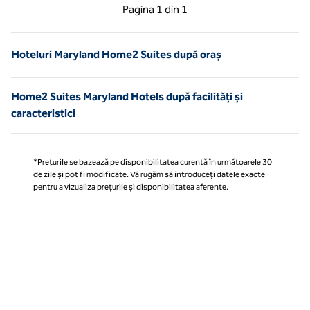
Pagina anterioară, 1 din 1
Pagina următoare, 1 
Pagina
1 din 1
Pagina 1 din 1
Hoteluri Maryland Home2 Suites după oraș
Home2 Suites Maryland Hotels după facilități și
caracteristici
*Prețurile se bazează pe disponibilitatea curentă în următoarele 30
de zile și pot fi modificate. Vă rugăm să introduceți datele exacte
pentru a vizualiza prețurile și disponibilitatea aferente.