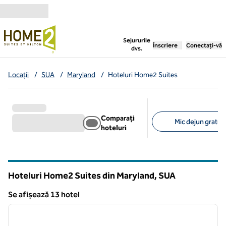
Salt la conținut
,
deschide o filă nouă
Sejururile
Înscriere
Conectați-vă
dvs.
Locații
/
SUA
/
Maryland
/
Hoteluri Home2 Suites
Comparați
Mic dejun gratuit
hoteluri
Filtre sugerate
Hoteluri Home2 Suites din Maryland, SUA
Se afișează 13 hotel
1
/
11
Se afișează 13 hotel
imaginea anterioară
imagin
1 din 11