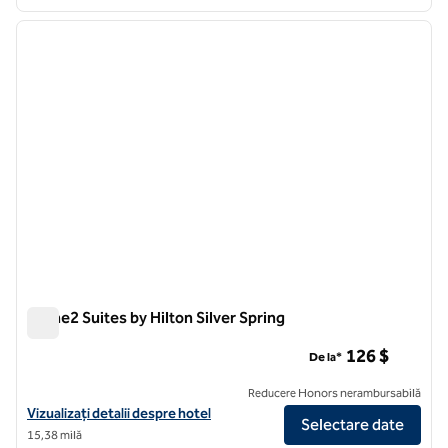
1
/
12
imaginea anterioară
imagin
1 din 12
Home2 Suites by Hilton Silver Spring
Home2 Suites by Hilton Silver Spring
126 $
De la*
Reducere Honors nerambursabilă
Vizualizați detaliile hotelului pentru Home2 Suites by Hilton Silver Sp
Vizualizați detalii despre hotel
Selectare date
15,38 milă