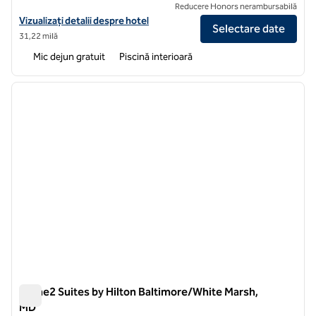
Reducere Honors nerambursabilă
Vizualizați detaliile hotelului pentru Home2 Suites by Hilton Towson
Vizualizați detalii despre hotel
Selectare date
31,22 milă
Mic dejun gratuit
Piscină interioară
1
/
12
imaginea anterioară
imagin
1 din 12
Home2 Suites by Hilton Baltimore/White Marsh,
MD