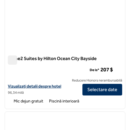
Home2 Suites by Hilton Ocean City Bayside
Home2 Suites by Hilton Ocean City Bayside
207 $
De la*
Reducere Honors nerambursabilă
Vizualizați detaliile hotelului pentru Home2 Suites by Hilton Ocean C
Vizualizați detalii despre hotel
Selectare date
96,34 milă
Mic dejun gratuit
Piscină interioară
1
/
11
imaginea anterioară
imagin
1 din 11