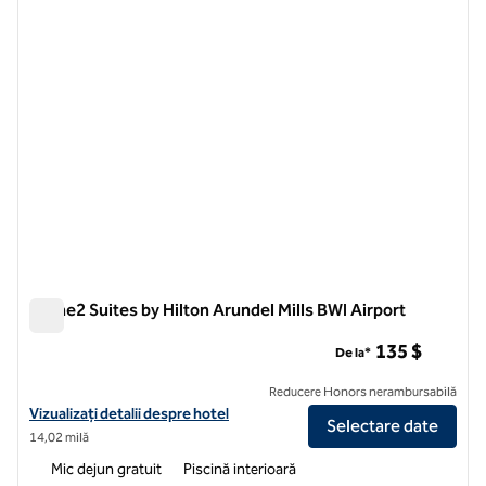
Home2 Suites by Hilton Arundel Mills BWI Airport
Home2 Suites by Hilton Arundel Mills BWI Airport
135 $
De la*
Reducere Honors nerambursabilă
Vizualizați detaliile hotelului pentru Aeroportul BWI Home2 Suites by 
Vizualizați detalii despre hotel
Selectare date
14,02 milă
Mic dejun gratuit
Piscină interioară