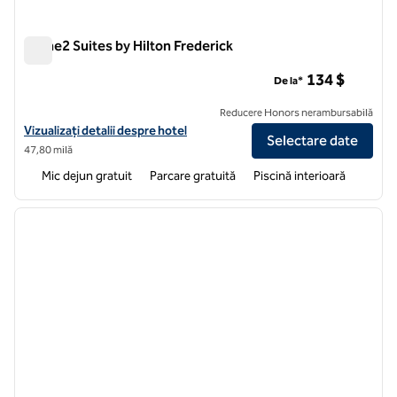
Home2 Suites by Hilton Frederick
Home2 Suites by Hilton Frederick
134 $
De la*
Reducere Honors nerambursabilă
Vizualizați detaliile hotelului pentru Home2 Suites by Hilton Frederic
Vizualizați detalii despre hotel
Selectare date
47,80 milă
Mic dejun gratuit
Parcare gratuită
Piscină interioară
1
/
12
imaginea anterioară
imagin
1 din 12