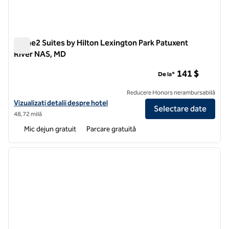
Home2 Suites by Hilton Lexington Park Patuxent
River NAS, MD
Home2 Suites by Hilton Lexington Park Patuxent River NAS,
141 $
De la*
Reducere Honors nerambursabilă
Vizualizați detaliile hotelului pentru Home2 Suites by Hilton Lexing
Vizualizați detalii despre hotel
Selectare date
48,72 milă
Mic dejun gratuit
Parcare gratuită
1
/
12
imaginea anterioară
imagin
1 din 12