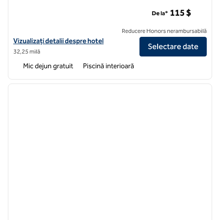
Home2 Suites by Hilton Baltimore/White Marsh, MD
115 $
De la*
Reducere Honors nerambursabilă
Vizualizați detaliile hotelului pentru Home2 Suites by Hilton Baltim
Vizualizați detalii despre hotel
Selectare date
32,25 milă
Mic dejun gratuit
Piscină interioară
1
/
12
imaginea anterioară
imagin
1 din 12