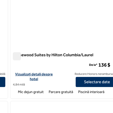
Homewood Suites by Hilton Columbia/Laurel
Homewood Suites by Hilton Columbia/Laurel
136 $
De la*
Vizualizați detaliile hotelului pentru Homewood Suites by Hilt
bilă
Vizualizați detalii despre
Reducere Honors nerambursa
hotel
Selectare date
4,84 milă
Mic dejun gratuit
Parcare gratuită
Piscină interioară
/
12
1
imaginea următoare
imaginea anterioară
1 din 12