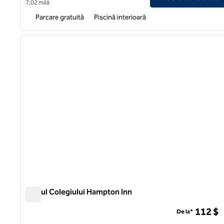
7,02 milă
Parcare gratuită
Piscină interioară
1
imaginea anterioară
1 din 12
Parcul Colegiului Hampton Inn
Parcul Colegiului Hampton Inn
112 $
De la*