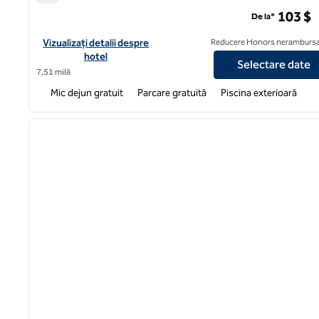
Hampton Inn & Suites Arundel Mills/Baltimore
103 $
De la*
Vizualizați detaliile hotelului Hampton Inn & Suites Arundel Mill
Vizualizați detalii despre
Reducere Honors nerambursa
hotel
Selectare date
7,51 milă
Mic dejun gratuit
Parcare gratuită
Piscina exterioară
1
imaginea anterioară
1 din 12