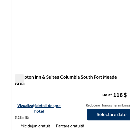
Hampton Inn & Suites Columbia South Fort Meade
Area
Hampton Inn & Suites Columbia South Fort Meade Area
116 $
De la*
Vizualizați detaliile hotelului pentru zona de meade Hampton I
Vizualizați detalii despre
Reducere Honors nerambursa
hotel
Selectare date
5,28 milă
Mic dejun gratuit
Parcare gratuită