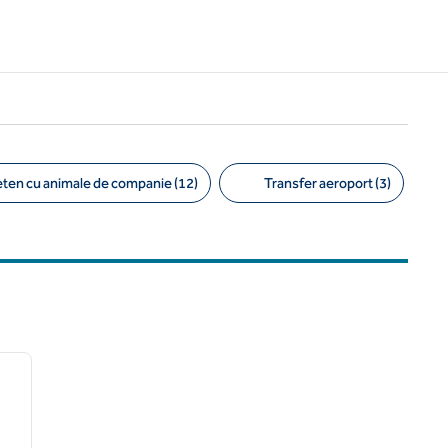
eten cu animale de companie (12)
Transfer aeroport (3)
/
11
imaginea următoare