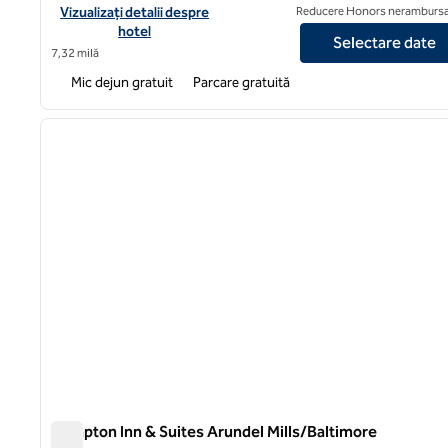
Vizualizați detaliile hotelului pentru parcul Hampton Inn Colleg
Vizualizați detalii despre
Reducere Honors nerambursa
hotel
Selectare date
7,32 milă
Mic dejun gratuit
Parcare gratuită
1
imaginea anterioară
1 din 12
Hampton Inn & Suites Arundel Mills/Baltimore