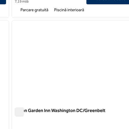
7,19 milă
Parcare gratuită
Piscină interioară
/
12
1
imaginea următoare
imaginea anterioară
1 din 12
Hilton Garden Inn Washington DC/Greenbelt
Hilton Garden Inn Washington DC/Greenbelt