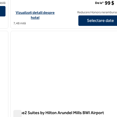
99 $
e
bilă
De la*
Vizualizați detaliile hotelului Hilton Garden Inn Washington DC
Vizualizați detalii despre
Reducere Honors nerambursa
hotel
Selectare date
7,48 milă
/
12
1
imaginea următoare
imaginea anterioară
1 din 12
Home2 Suites by Hilton Arundel Mills BWI Airport