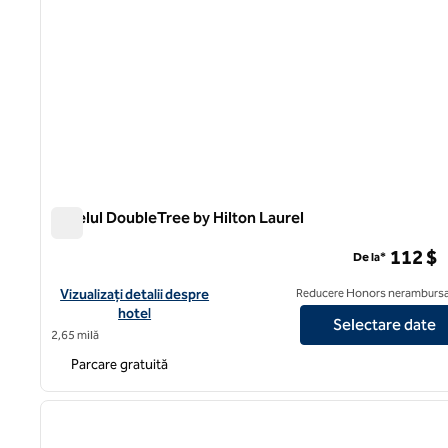
Hotelul DoubleTree by Hilton Laurel
Hotelul DoubleTree by Hilton Laurel
112 $
De la*
Vizualizați detaliile hotelului DoubleTree by Hilton Hotel Laurel
Vizualizați detalii despre
Reducere Honors nerambursa
hotel
Selectare date
2,65 milă
Parcare gratuită
1
imaginea anterioară
1 din 12