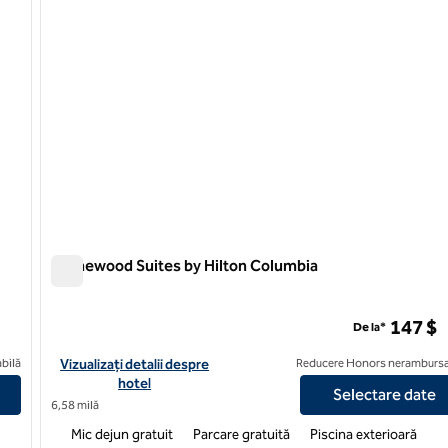
Homewood Suites by Hilton Columbia
Homewood Suites by Hilton Columbia
147 $
De la*
nn & Suites Columbia South Fort
Vizualizați detaliile hotelului pentru Homewood Suites by Hilt
bilă
Vizualizați detalii despre
Reducere Honors nerambursa
hotel
Selectare date
6,58 milă
Mic dejun gratuit
Parcare gratuită
Piscina exterioară