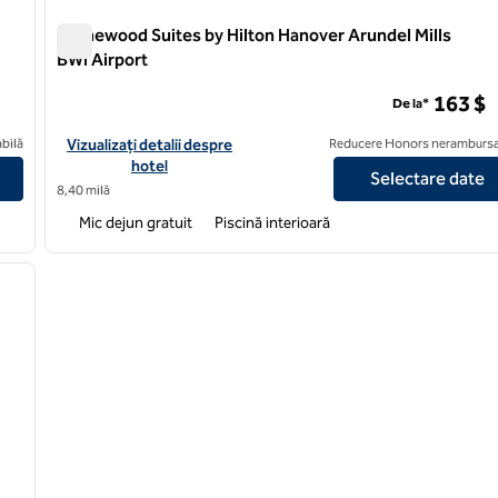
Homewood Suites by Hilton Hanover Arundel Mills
BWI Airport
Homewood Suites by Hilton Hanover Arundel Mills BWI Ai
163 $
De la*
Arundel Mills BWI Airport
Vizualizați detaliile hotelului pentru Aeroportul BWI Homewood 
bilă
Vizualizați detalii despre
Reducere Honors nerambursa
hotel
Selectare date
8,40 milă
Mic dejun gratuit
Piscină interioară
/
12
imaginea următoare