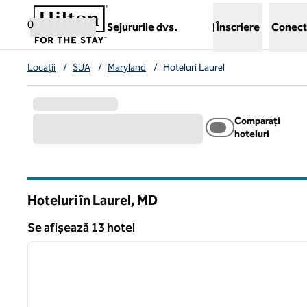
Salt la conținut
,
deschide o filă nouă
0
Sejururile dvs.
Înscriere
Conect
Locații
/
SUA
/
Maryland
/
Hoteluri Laurel
Comparați
hoteluri
Hoteluri în Laurel,
MD
Maryland
Se afișează 13 hotel
1
Se afișează 13 hotel
imaginea anterioară
1 din 11