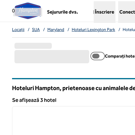
Salt la conținut
,
deschide o filă nouă
0
Sejururile dvs.
Înscriere
Conect
Locații
/
SUA
/
Maryland
/
Hoteluri Lexington Park
/
Hotelu
Comparați hotel
Hoteluri Hampton, prietenoase cu animalele de
Maryland
Se afișează 3 hotel
1
Se afișează 3 hotel
imaginea anterioară
1 din 12