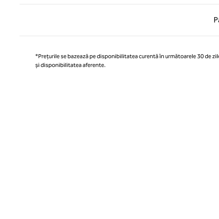
Pagina
P
*Prețurile se bazează pe disponibilitatea curentă în următoarele 30 de zile
și disponibilitatea aferente.