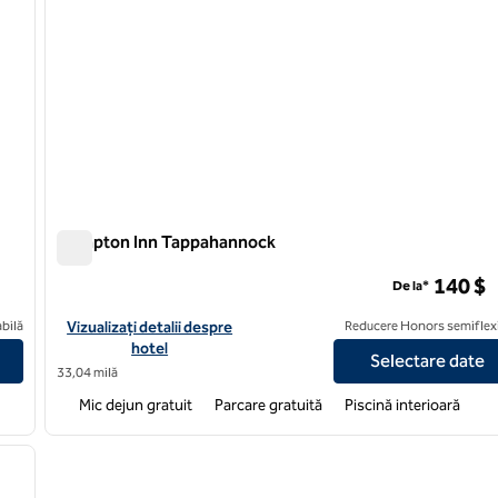
Hampton Inn Tappahannock
Hampton Inn Tappahannock
140 $
De la*
k
Vizualizați detaliile hotelului Hampton Inn Tappahannock
bilă
Vizualizați detalii despre
Reducere Honors semiflexi
hotel
Selectare date
33,04 milă
Mic dejun gratuit
Parcare gratuită
Piscină interioară
/
12
imaginea următoare