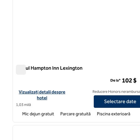
Parcul Hampton Inn Lexington
Parcul Hampton Inn Lexington
102 $
De la*
Vizualizați detaliile hotelului pentru Hampton Inn Lexington Par
Vizualizați detalii despre
Reducere Honors nerambursa
hotel
Selectare date
1,03 milă
Mic dejun gratuit
Parcare gratuită
Piscina exterioară
1
imaginea anterioară
1 din 12