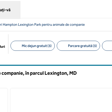
ați-vă
ri Hampton Lexington Park pentru animale de companie
Mic dejun gratuit (3)
Parcare gratuită (3)
uri
Filtre sugerate
 companie, în parcul Lexington,
MD
/
12
imaginea următoare
imaginea anterioară
1 din 8