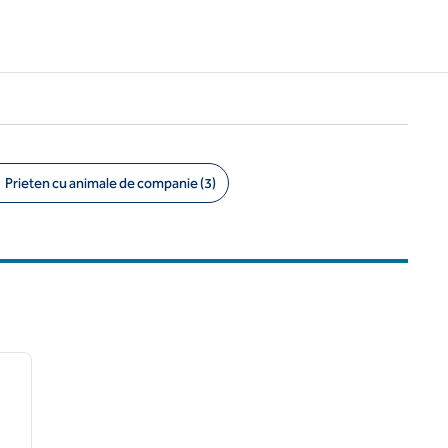
Prieten cu animale de companie (3)
1
/
8
imaginea următoare