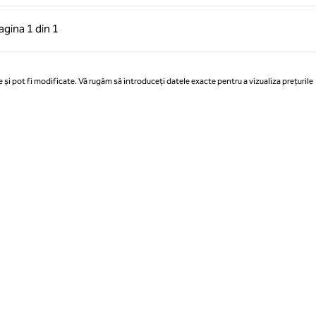
 anterioară, 1 din 1
Pagina următoare, 1 din 1
agina
1 din 1
Pagina 1 din 1
 și pot fi modificate. Vă rugăm să introduceți datele exacte pentru a vizualiza prețurile