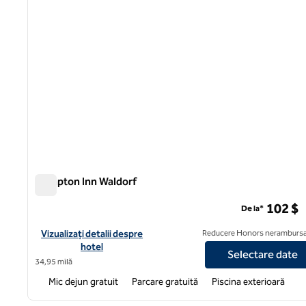
Hampton Inn Waldorf
Hampton Inn Waldorf
102 $
De la*
Vizualizați detaliile hotelului pentru Hampton Inn Waldorf
Vizualizați detalii despre
Reducere Honors nerambursa
hotel
Selectare date
34,95 milă
Mic dejun gratuit
Parcare gratuită
Piscina exterioară