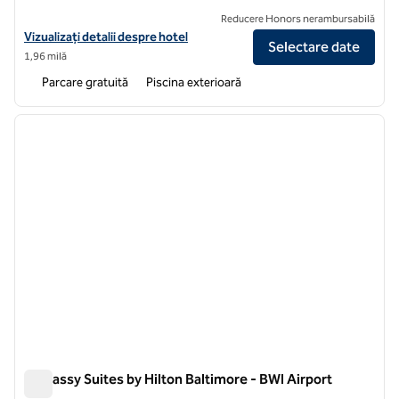
Reducere Honors nerambursabilă
Vizualizați detaliile hotelului DoubleTree by Hilton Hotel Baltimore -
Vizualizați detalii despre hotel
Selectare date
1,96 milă
Parcare gratuită
Piscina exterioară
1
/
12
imaginea anterioară
imagin
1 din 12
Embassy Suites by Hilton Baltimore - BWI Airport
Embassy Suites by Hilton Baltimore - BWI Airport