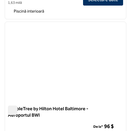
1,63 milă
Piscină interioară
1
/
12
imaginea anterioară
imagin
1 din 12
DoubleTree by Hilton Hotel Baltimore -
Aeroportul BWI
DoubleTree by Hilton Hotel Baltimore - Aeroportul BWI
96 $
De la*