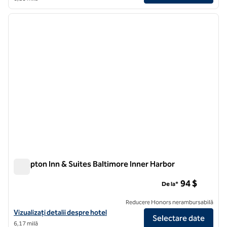
1
/
12
imaginea anterioară
imagin
1 din 12
Hampton Inn & Suites Baltimore Inner Harbor
Hampton Inn & Suites Baltimore Inner Harbor
94 $
De la*
Reducere Honors nerambursabilă
Vizualizați detaliile hotelului Hampton Inn & Suites Baltimore Inner H
Vizualizați detalii despre hotel
Selectare date
6,17 milă