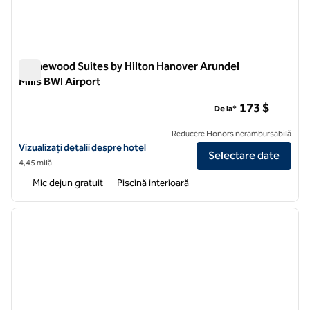
Homewood Suites by Hilton Hanover Arundel
Mills BWI Airport
Homewood Suites by Hilton Hanover Arundel Mills BWI Airpor
173 $
De la*
Reducere Honors nerambursabilă
Vizualizați detaliile hotelului pentru Aeroportul BWI Homewood Suite
Vizualizați detalii despre hotel
Selectare date
4,45 milă
Mic dejun gratuit
Piscină interioară
1
/
12
imaginea anterioară
imagin
1 din 12