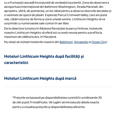
cu o frumoasă cascadă înconjurată de verdeață luxuriantă. Zona de observare a
aeroportului internațional din Baltimore Washington, Strada Marshall, din
apropiere, oferă, de asemenea, un loc ideal pentru a observa zborurile decolate și
o varietate de specii de păsări. Explorați Parcul Cromwell Valley, care are piste
rele, clădiri istorice de ferme și zone umede senine. Linthicum Heights vă va
surprinde cu numeroasele sale comori în aer liber.
De la obiective turistice în Războiul Revoluției la parcuri întinse, hotelurile
noastre Linthicum Heights vă oferă tot ce aveți nevoie pentru a profita la
maximum de călătoria dvs. în Maryland.
Nu uitați să vizitați hotelurile noastre din
Baltimore,
Annapolis
și
Ocean City
!
Hoteluri Linthicum Heights după facilități și
caracteristici
Hoteluri Linthicum Heights după marcă
*Prețurile se bazează pe disponibilitatea curentă în următoarele 30
de zile și pot fi modificate. Vă rugăm să introduceți datele exacte
pentru a vizualiza prețurile și disponibilitatea aferente.