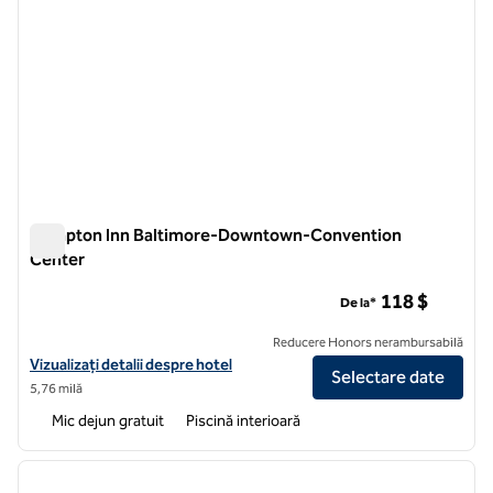
Hampton Inn Baltimore-Downtown-Convention
Center
Hampton Inn Baltimore-Downtown-Convention Center
118 $
De la*
Reducere Honors nerambursabilă
Vizualizați detaliile hotelului Hampton Inn Baltimore-Downtown-C
Vizualizați detalii despre hotel
Selectare date
5,76 milă
Mic dejun gratuit
Piscină interioară
1
/
12
imaginea anterioară
imagin
1 din 12