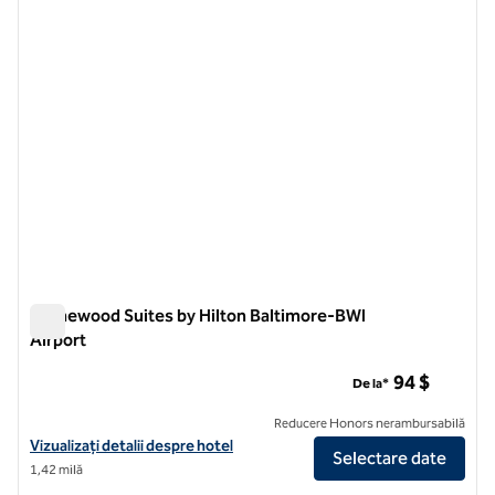
Homewood Suites by Hilton Baltimore-BWI
Airport
Homewood Suites by Hilton Baltimore-BWI Airport
94 $
De la*
Reducere Honors nerambursabilă
Vizualizați detaliile hotelului pentru Homewood Suites by Hilton Bal
Vizualizați detalii despre hotel
Selectare date
1,42 milă