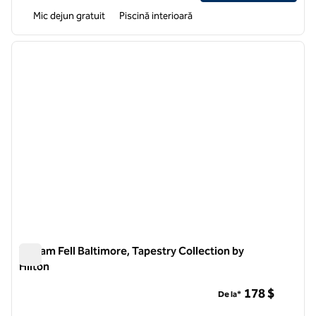
Mic dejun gratuit
Piscină interioară
1
/
13
imaginea anterioară
imagin
1 din 13
William Fell Baltimore, Tapestry Collection by
Hilton
William Fell Baltimore, Tapestry Collection by Hilton
178 $
De la*