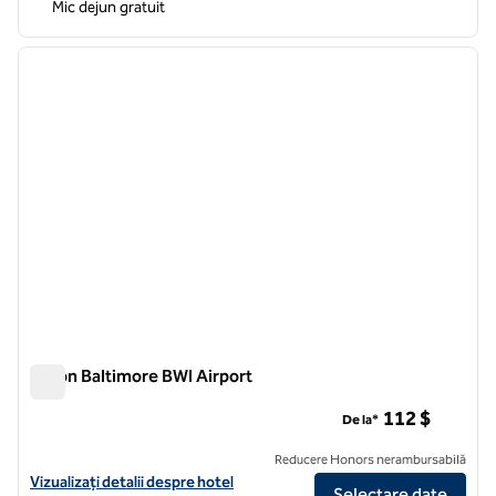
Mic dejun gratuit
1
/
12
imaginea anterioară
imagin
1 din 12
Hilton Baltimore BWI Airport
Hilton Baltimore BWI Airport
112 $
De la*
Reducere Honors nerambursabilă
Vizualizați detaliile hotelului pentru Hilton Baltimore BWI Airport
Vizualizați detalii despre hotel
Selectare date