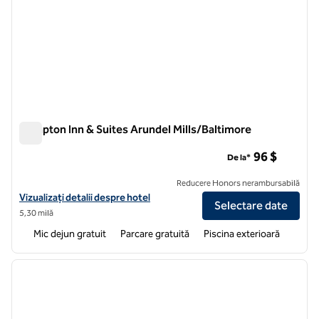
Hampton Inn & Suites Arundel Mills/Baltimore
Hampton Inn & Suites Arundel Mills/Baltimore
96 $
De la*
Reducere Honors nerambursabilă
Vizualizați detaliile hotelului Hampton Inn & Suites Arundel Mills/Bal
Vizualizați detalii despre hotel
Selectare date
5,30 milă
Mic dejun gratuit
Parcare gratuită
Piscina exterioară
1
/
12
imaginea anterioară
imagin
1 din 12