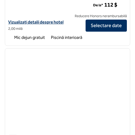
112 $
De la*
Reducere Honors nerambursabilă
Vizualizați detaliile hotelului pentru Embassy Suites by Hilton Baltim
Vizualizați detalii despre hotel
Selectare date
2,00 milă
Mic dejun gratuit
Piscină interioară
1
/
12
imaginea anterioară
imagin
1 din 12