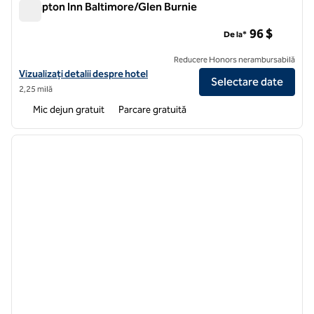
Hampton Inn Baltimore/Glen Burnie
Hampton Inn Baltimore/Glen Burnie
96 $
De la*
Reducere Honors nerambursabilă
Vizualizați detaliile hotelului Hampton Inn Baltimore/Glen Burnie
Vizualizați detalii despre hotel
Selectare date
2,25 milă
Mic dejun gratuit
Parcare gratuită
1
/
12
imaginea anterioară
imagin
1 din 12