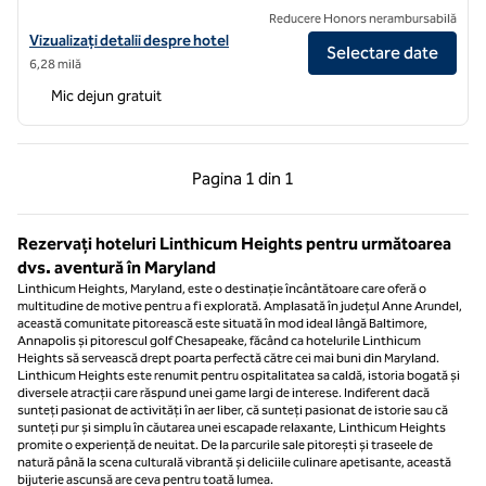
Reducere Honors nerambursabilă
Vizualizați detaliile hotelului pentru Tru by Hilton Baltimore Harbor E
Vizualizați detalii despre hotel
Selectare date
6,28 milă
Mic dejun gratuit
Pagina anterioară, 1 din 1
Pagina următoare, 1 
Pagina
1 din 1
Pagina 1 din 1
Rezervați hoteluri Linthicum Heights pentru următoarea
dvs. aventură în Maryland
Linthicum Heights, Maryland, este o destinație încântătoare care oferă o
multitudine de motive pentru a fi explorată. Amplasată în județul Anne Arundel,
această comunitate pitorească este situată în mod ideal lângă Baltimore,
Annapolis și pitorescul golf Chesapeake, făcând ca hotelurile Linthicum
Heights să servească drept poarta perfectă către cei mai buni din Maryland.
Linthicum Heights este renumit pentru ospitalitatea sa caldă, istoria bogată și
diversele atracții care răspund unei game largi de interese. Indiferent dacă
sunteți pasionat de activități în aer liber, că sunteți pasionat de istorie sau că
sunteți pur și simplu în căutarea unei escapade relaxante, Linthicum Heights
promite o experiență de neuitat. De la parcurile sale pitorești și traseele de
natură până la scena culturală vibrantă și deliciile culinare apetisante, această
bijuterie ascunsă are ceva pentru toată lumea.