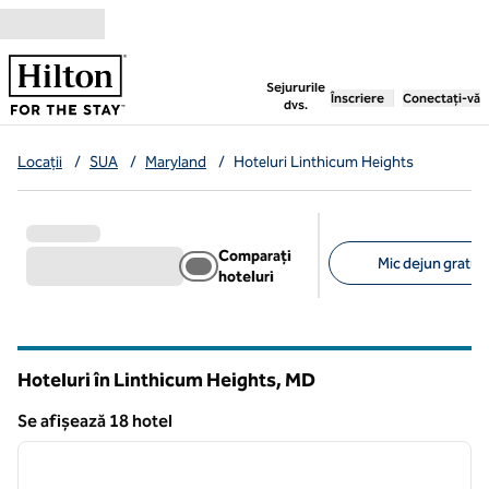
Salt la conținut
,
deschide o filă nouă
Sejururile
Înscriere
Conectați-vă
dvs.
Locații
/
SUA
/
Maryland
/
Hoteluri Linthicum Heights
Comparați
Mic dejun gratuit
hoteluri
Filtre sugerate
Hoteluri în Linthicum Heights,
MD
Maryland
Se afișează 18 hotel
1
/
12
Se afișează 18 hotel
imaginea anterioară
imagin
1 din 12