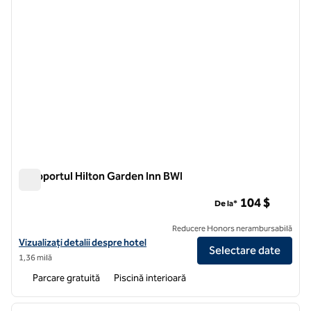
Aeroportul Hilton Garden Inn BWI
Aeroportul Hilton Garden Inn BWI
104 $
De la*
Reducere Honors nerambursabilă
Vizualizați detaliile hotelului pentru Hilton Garden Inn BWI Airport
Vizualizați detalii despre hotel
Selectare date
1,36 milă
Parcare gratuită
Piscină interioară
1
/
12
imaginea anterioară
imagin
1 din 12