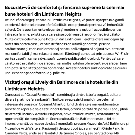
Bucurați-vă de confortul și fericirea supreme la cele mai
bune hoteluri din Linthicum Heights
Atunci când alegeți cazare în Linthicum Heights, vă puteți aștepta la o gamă
excelentă de hoteluri care oferă facilități excepționale pentru a vă îmbunătăți
sejurul. De la apartamente elegante și moderne la opțiuni accesibile pentru
întreaga familie, există ceva care să se potrivească nevoilor fiecărui călător.
Multe dintre cele mai bune hoteluri din Linthicum Heights oferă mic dejun tip
bufet din partea casei, centre de fitness de ultimă generație, piscine
strălucitoare și cada cu hidromasaj pentru a vă asigura că sejurul dvs. este cât
mai confortabil și mai relaxant posibil. Rămâneți conectat prin accesul Wi-Fi din
partea casei în camera dvs. sau în zonele publice ale hotelului. Pentru cei care
călătoresc în călătorii de afaceri, mai multe hoteluri oferă centre de afaceri bine
echipate și facilități pentru conferințe. Aceste hoteluri sunt dedicate asigurării
unei experiențe confortabile și plăcute.
Vizitați orașul Lively din Baltimore de la hotelurile din
Linthicum Heights
Cunoscut ca "Orașul Farmecului", combinația dintre istoria bogată, cultura
diversă și atmosfera urbană înfloritoare reprezintă unul dintre cele mai
interesante orașe din Oceanul Atlantic. Unul dintre cele mai emblematice
puncte de reper ale sale este Inner Harbor, o zonă agitată de pe malul apei, plină
de atracții, inclusiv Acvariul Național, nave istorice, muzee, restaurante și
oportunități de cumpărături. Scena culturală din Baltimore este la fel de
impresionantă, cu muzee de clasă mondială, precum Muzeul de Artă Baltimore și
Muzeul de Artă Walters. Pasionații de sport pot juca un meci în Oriole Park, la
Camden Yards, unde se află iubitul Baltimore Orioles, sau pe Stadionul M&T