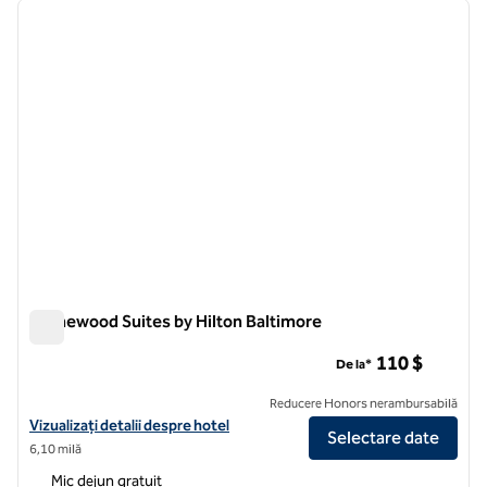
imaginea anterioară
imagin
1 din 12
Homewood Suites by Hilton Baltimore
Homewood Suites by Hilton Baltimore
110 $
De la*
Reducere Honors nerambursabilă
Vizualizați detaliile hotelului pentru Homewood Suites by Hilton Bal
Vizualizați detalii despre hotel
Selectare date
6,10 milă
Mic dejun gratuit