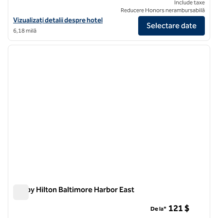
Include taxe
Reducere Honors nerambursabilă
Vizualizați detaliile hotelului pentru The William Fell Baltimore, Tapes
Vizualizați detalii despre hotel
Selectare date
6,18 milă
1
/
12
imaginea anterioară
imagin
1 din 12
Tru by Hilton Baltimore Harbor East
Tru by Hilton Baltimore Harbor East
121 $
De la*