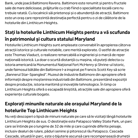
Bank, unde joacă Baltimore Ravens. Baltimore este renumit și pentru fructele
sale de mare delicioase, prăjiturile cu crab fiind o specialitate locală care nu
trebuie ratată. Cu localnicii săi prietenoși și o abundență de atracții, Baltimore
este un oraș care reprezintă destinația perfectă pentru o zi de călătorie de la
hotelurile din Linthicum Heights.
Stați la hotelurile Linthicum Heights pentru a vă scufunda
în patrimoniul și cultura statului Maryland
Hotelurile Linthicum Heights sunt amplasate convenabil în apropierea câtorva
atracții istorice și culturale notabile, care merită explorate. O astfel de atracție
este Thomas Viaduct, o realizare remarcabilă a ingineriei și o marcă de reper
națională istorică. La doar o scurtă distanță cu mașina, vă puteți delecta cu
istoria americană la Monumentul Național Fort McHenry și Shrine-ul Istoric,
unde faimosul bătălie din Baltimore l-a inspirat pe Francis Scott Key să scrie
„Bannerul Star-Spangled”. Muzeul de Industrie Baltimore din apropiere oferă
informații despre moștenirea industrială din Baltimore, prezentând expoziții
despre producție, istoria maritimă și inovațiile tehnologice. În timp ce
Linthicum Heights oferă o escapadă liniștită, atracțiile sale din apropiere oferă
experiențe culturale bogate.
Explorați minunile naturale ale orașului Maryland de la
hotelurile Top Linthicum Heights
Nu veți descoperi o lipsă de minuni naturale pe care să le vizitați lângă hotelurile
Linthicum Heights de sus. O destinație este Patapsco Valley State Park, un parc
care se întinde pe o lungime de 32 de mile și care cuprinde diferite peisaje,
inclusiv dealuri de rulare, păduri senine și pitorescul râu Patapsco. Cascada
Cascade, situată în parc, este o bijuterie ascunsă care recompensează drumeții