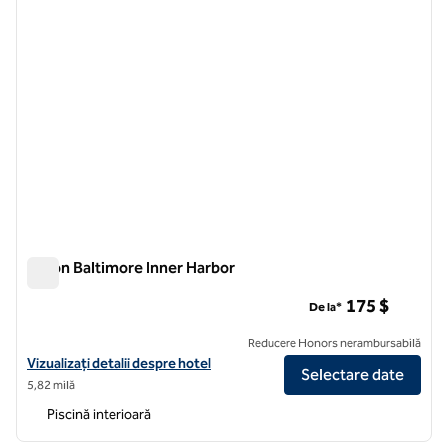
Hilton Baltimore Inner Harbor
Hilton Baltimore Inner Harbor
175 $
De la*
Reducere Honors nerambursabilă
Vizualizați detaliile hotelului Hilton Baltimore Inner Harbor
Vizualizați detalii despre hotel
Selectare date
5,82 milă
Piscină interioară
1
/
12