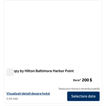
imaginea anterioară
imagin
1 din 12
Canopy by Hilton Baltimore Harbor Point
Canopy by Hilton Baltimore Harbor Point
200 $
De la*
Reducere Honors nerambursabilă
Vizualizați detaliile hotelului Canopy by Hilton Baltimore Harbor Point
Vizualizați detalii despre hotel
Selectare date
5,95 milă
1
/
12