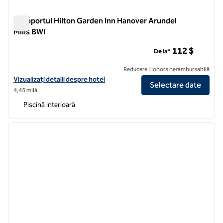
Aeroportul Hilton Garden Inn Hanover Arundel
Mills BWI
Aeroportul Hilton Garden Inn Hanover Arundel Mills BWI
112 $
De la*
Reducere Honors nerambursabilă
Vizualizați detaliile hotelului pentru Hilton Garden Inn Hanover Arund
Vizualizați detalii despre hotel
Selectare date
4,45 milă
Piscină interioară
1
/
12
imaginea anterioară
imagin
1 din 12