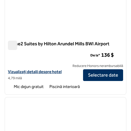
Home2 Suites by Hilton Arundel Mills BWI Airport
Home2 Suites by Hilton Arundel Mills BWI Airport
136 $
De la*
Reducere Honors nerambursabilă
Vizualizați detaliile hotelului pentru Aeroportul BWI Home2 Suites by 
Vizualizați detalii despre hotel
Selectare date
4,79 milă
Mic dejun gratuit
Piscină interioară
1
/
12
imaginea anterioară
imagin
1 din 12