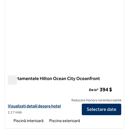
Apartamentele Hilton Ocean City Oceanfront
Apartamentele Hilton Ocean City Oceanfront
394 $
De la*
Reducere Honors nerambursabilă
Vizualizați detaliile hotelului pentru apartamentele Hilton Ocean Ci
Vizualizați detalii despre hotel
Selectare date
2,17 milă
Piscină interioară
Piscina exterioară
1
/
12