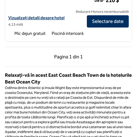
210 $
De la*
Reducere Honors nerambursabilă
Vizualizați detaliile hotelului pentru Home2 Suites by Hilton Ocean C
Vizualizați detalii despre hotel
Selectare date
4,15 milă
Mic dejun gratuit
Piscină interioară
Pagina anterioară, 1 din 1
Pagina următoare, 1 
Pagina
1 din 1
Pagina 1 din 1
Relaxați-vă în acest East Coast Beach Town de la hotelurile
Best Ocean City
Odihna dintre Atlantic și Insula Wight Bay este impresionantul oraș de pe
coasta Oceanului, Maryland. Fiind un oraș de stațiune plin de viață, aceasta este
o destinație pe care nu vreți să o ratați pe Coasta de Est. Dispunând de mile de
plajă cu nisip, de un podium de lemn cu restaurante și magazine locale
apetisante, plus o multitudine de sporturi acvatice și golf nelimitat chiar în afara
celor mai bune hoteluri din Ocean City, veți avea activități minunate pentru a
profita de toate călătoriile lungi. Planificați o zi pe apă și închiriați schiuri cu jet
sau caiacuri pentru a explora golful sau Insula Assateague din apropiere sau
rezervați o barcă pentru o zi distractivă la bordul unui catamaran sau al unei nave.
Așadar, indiferent dacă vă bucurați de o vacanță cu cupluri sau planificați o
călătorie de familie la soare, Ocean City vă oferă tot ce v-ați dori în timp ce