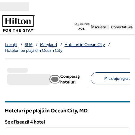
Salt la conținut
,
deschide o filă nouă
Sejururile
Înscriere
Conectați-vă
dvs.
Locații
/
SUA
/
Maryland
/
Hoteluri în Ocean City
/
Hoteluri pe plajă din Ocean City
Comparați
Mic dejun gratuit 
hoteluri
Filtre sugerate
Hoteluri pe plajă în Ocean City,
MD
Maryland
Se afișează 4 hotel
1
/
12
Se afișează 4 hotel
imaginea anterioară
imagin
1 din 12