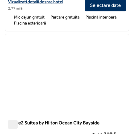
Vizualizați detaliile hotelului pentru Hampton Inn & Suites Ocean C
Vizualizați detalii despre hotel
Selectare date
2,77 milă
Mic dejun gratuit
Parcare gratuită
Piscină interioară
Piscina exterioară
1
/
12
imaginea anterioară
imagin
1 din 12
Home2 Suites by Hilton Ocean City Bayside
Home2 Suites by Hilton Ocean City Bayside