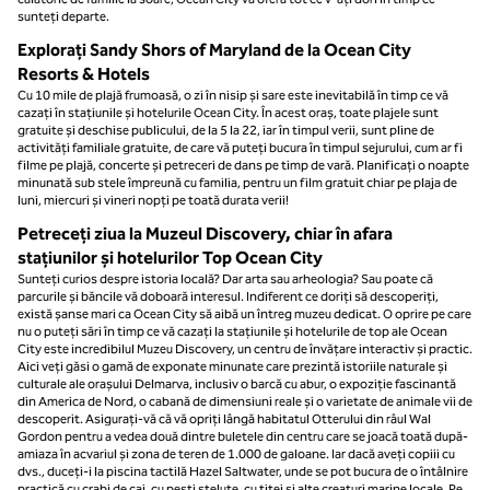
sunteți departe.
Explorați Sandy Shors of Maryland de la Ocean City
Resorts & Hotels
Cu 10 mile de plajă frumoasă, o zi în nisip și sare este inevitabilă în timp ce vă
cazați în stațiunile și hotelurile Ocean City. În acest oraș, toate plajele sunt
gratuite și deschise publicului, de la 5 la 22, iar în timpul verii, sunt pline de
activități familiale gratuite, de care vă puteți bucura în timpul sejurului, cum ar fi
filme pe plajă, concerte și petreceri de dans pe timp de vară. Planificați o noapte
minunată sub stele împreună cu familia, pentru un film gratuit chiar pe plaja de
luni, miercuri și vineri nopți pe toată durata verii!
Petreceți ziua la Muzeul Discovery, chiar în afara
stațiunilor și hotelurilor Top Ocean City
Sunteți curios despre istoria locală? Dar arta sau arheologia? Sau poate că
parcurile și băncile vă doboară interesul. Indiferent ce doriți să descoperiți,
există șanse mari ca Ocean City să aibă un întreg muzeu dedicat. O oprire pe care
nu o puteți sări în timp ce vă cazați la stațiunile și hotelurile de top ale Ocean
City este incredibilul Muzeu Discovery, un centru de învățare interactiv și practic.
Aici veți găsi o gamă de exponate minunate care prezintă istoriile naturale și
culturale ale orașului Delmarva, inclusiv o barcă cu abur, o expoziție fascinantă
din America de Nord, o cabană de dimensiuni reale și o varietate de animale vii de
descoperit. Asigurați-vă că vă opriți lângă habitatul Otterului din râul Wal
Gordon pentru a vedea două dintre buletele din centru care se joacă toată după-
amiaza în acvariul și zona de teren de 1.000 de galoane. Iar dacă aveți copiii cu
dvs., duceți-i la piscina tactilă Hazel Saltwater, unde se pot bucura de o întâlnire
practică cu crabi de cai, cu pești steluțe, cu țiței și alte creaturi marine locale. Pe