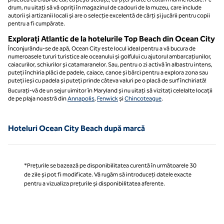
drum, nu uitați să vă opriți în magazinul de cadouri de la muzeu, care include
autorii și artizanii locali și are o selecție excelentă de cărți și jucării pentru copii
pentru a fi cumpărate.
Explorați Atlantic de la hotelurile Top Beach din Ocean City
Înconjurându-se de apă, Ocean City este locul ideal pentru a vă bucura de
numeroasele tururi turistice ale oceanului și golfului cu ajutorul ambarcațiunilor,
caiacurilor, schiurilor și catamaranelor. Sau, pentru o zi activă în albastru intens,
puteți închiria plăci de padele, caiace, canoe și bărci pentru a explora zona sau
puteți ieși cu padela și puteți prinde câteva valuri pe o placă de surf închiriată!
Bucurați-vă de un sejur uimitor în Maryland și nu uitați să vizitați celelalte locații
de pe plaja noastră din
Annapolis
,
Fenwick
și
Chincoteague
.
Hoteluri Ocean City Beach după marcă
*Prețurile se bazează pe disponibilitatea curentă în următoarele 30
de zile și pot fi modificate. Vă rugăm să introduceți datele exacte
pentru a vizualiza prețurile și disponibilitatea aferente.