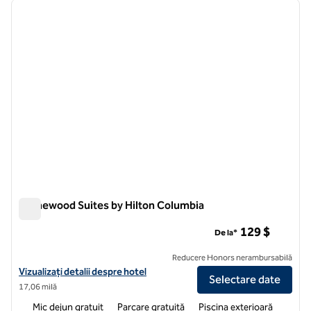
imaginea anterioară
imagin
1 din 12
Homewood Suites by Hilton Columbia
Homewood Suites by Hilton Columbia
129 $
De la*
Reducere Honors nerambursabilă
Vizualizați detaliile hotelului pentru Homewood Suites by Hilton Col
Vizualizați detalii despre hotel
Selectare date
17,06 milă
Mic dejun gratuit
Parcare gratuită
Piscina exterioară