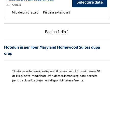
Selectare date
30,72 milă
Mic dejun gratuit
Piscina exterioară
Pagina anterioară, 1 din 1
Pagina următoare, 1 
Pagina
1 din 1
Pagina 1 din 1
Hoteluri în aer liber Maryland Homewood Suites după
oraș
*Prețurile se bazează pe disponibilitatea curentă în următoarele 30
de zile și pot fi modificate. Vă rugăm să introduceți datele exacte
pentru a vizualiza prețurile și disponibilitatea aferente.