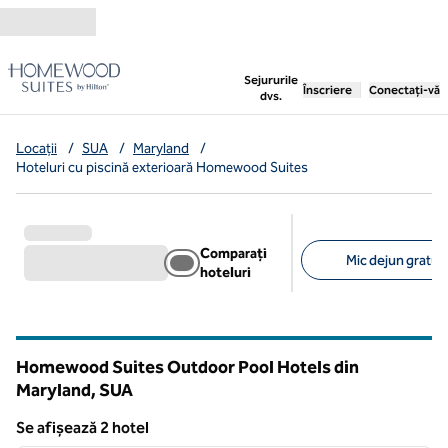
Salt la conținut
,
deschide o filă nouă
Sejururile
Înscriere
Conectați-vă
dvs.
Locații
/
SUA
/
Maryland
/
Hoteluri cu piscină exterioară Homewood Suites
Comparați
Mic dejun gratuit 
hoteluri
Filtre sugerate
Homewood Suites Outdoor Pool Hotels din
Maryland, SUA
Se afișează 2 hotel
1
/
12
Se afișează 2 hotel