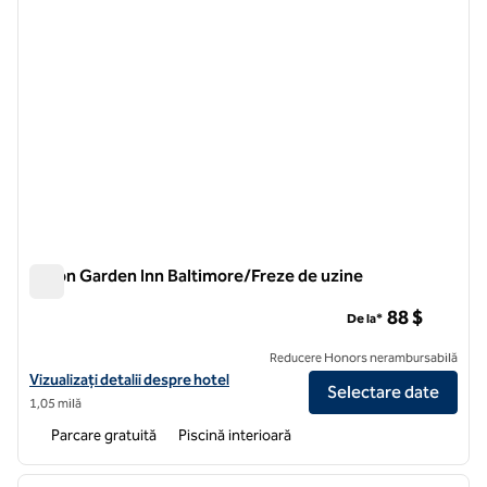
Hilton Garden Inn Baltimore/Freze de uzine
Hilton Garden Inn Baltimore/Freze de uzine
88 $
De la*
Reducere Honors nerambursabilă
Vizualizați detaliile hotelului Hilton Garden Inn Baltimore/Owings Mill
Vizualizați detalii despre hotel
Selectare date
1,05 milă
Parcare gratuită
Piscină interioară
1
/
12
imaginea anterioară
imagin
1 din 12