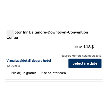
Hampton Inn Baltimore-Downtown-Convention
Center
Hampton Inn Baltimore-Downtown-Convention Center
118 $
De la*
Reducere Honors nerambursabilă
Vizualizați detaliile hotelului Hampton Inn Baltimore-Downtown-C
Vizualizați detalii despre hotel
Selectare date
12,26 milă
Mic dejun gratuit
Piscină interioară
1
/
12
imaginea anterioară
imagin
1 din 12