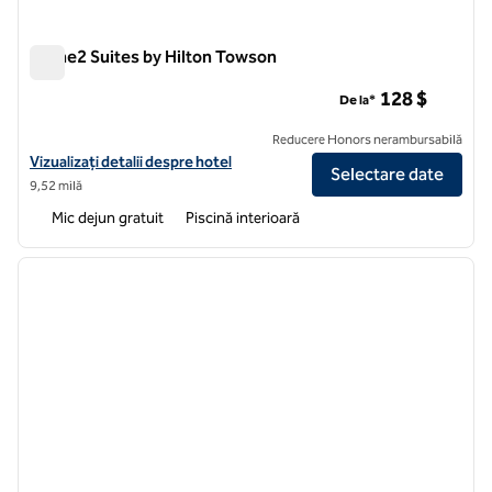
Home2 Suites by Hilton Towson
Home2 Suites by Hilton Towson
128 $
De la*
Reducere Honors nerambursabilă
Vizualizați detaliile hotelului pentru Home2 Suites by Hilton Towson
Vizualizați detalii despre hotel
Selectare date
9,52 milă
Mic dejun gratuit
Piscină interioară
1
/
12
imaginea anterioară
imagin
1 din 12