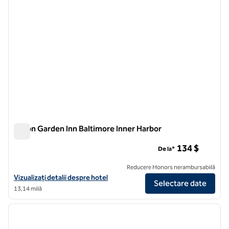
Hilton Garden Inn Baltimore Inner Harbor
Hilton Garden Inn Baltimore Inner Harbor
134 $
De la*
Reducere Honors nerambursabilă
Vizualizați detaliile hotelului Hilton Garden Inn Baltimore Inner Harbo
Vizualizați detalii despre hotel
Selectare date
13,14 milă
1
/
12
imaginea anterioară
imagin
1 din 12