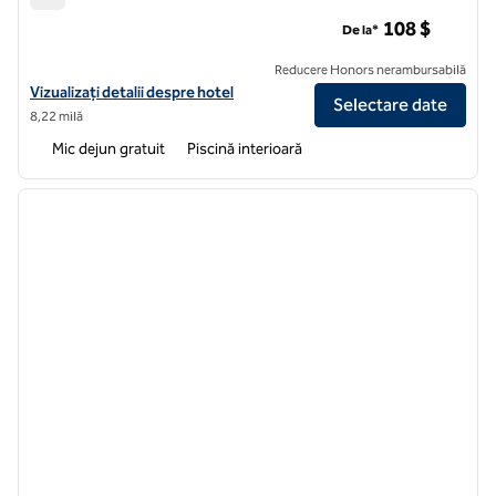
Hampton Inn & Suites Baltimore North/Timonium
108 $
De la*
Reducere Honors nerambursabilă
Vizualizați detaliile hotelului Hampton Inn & Suites Baltimore Nort
Vizualizați detalii despre hotel
Selectare date
8,22 milă
Mic dejun gratuit
Piscină interioară
1
/
10
imaginea anterioară
imagin
1 din 10