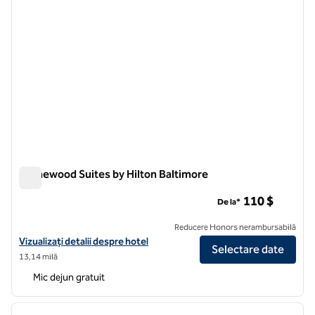
Homewood Suites by Hilton Baltimore
Homewood Suites by Hilton Baltimore
110 $
De la*
Reducere Honors nerambursabilă
Vizualizați detaliile hotelului pentru Homewood Suites by Hilton Bal
Vizualizați detalii despre hotel
Selectare date
13,14 milă
Mic dejun gratuit
1
/
12
imaginea anterioară
imagin
1 din 12