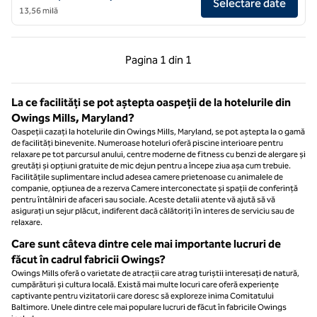
Selectare date
13,56 milă
Pagina anterioară, 1 din 1
Pagina următoare, 1 
Pagina
1 din 1
Pagina 1 din 1
La ce facilități se pot aștepta oaspeții de la hotelurile din
Owings Mills, Maryland?
Oaspeții cazați la hotelurile din Owings Mills, Maryland, se pot aștepta la o gamă
de facilități binevenite. Numeroase hoteluri oferă piscine interioare pentru
relaxare pe tot parcursul anului, centre moderne de fitness cu benzi de alergare și
greutăți și opțiuni gratuite de mic dejun pentru a începe ziua așa cum trebuie.
Facilitățile suplimentare includ adesea camere prietenoase cu animalele de
companie, opțiunea de a rezerva Camere interconectate și spații de conferință
pentru întâlniri de afaceri sau sociale. Aceste detalii atente vă ajută să vă
asigurați un sejur plăcut, indiferent dacă călătoriți în interes de serviciu sau de
relaxare.
Care sunt câteva dintre cele mai importante lucruri de
făcut în cadrul fabricii Owings?
Owings Mills oferă o varietate de atracții care atrag turiștii interesați de natură,
cumpărături și cultura locală. Există mai multe locuri care oferă experiențe
captivante pentru vizitatorii care doresc să exploreze inima Comitatului
Baltimore. Unele dintre cele mai populare lucruri de făcut în fabricile Owings