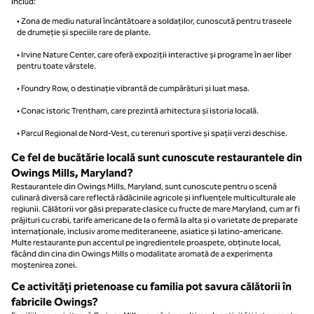
includ:
• Zona de mediu natural încântătoare a soldaților, cunoscută pentru traseele
de drumeție și speciile rare de plante.
• Irvine Nature Center, care oferă expoziții interactive și programe în aer liber
pentru toate vârstele.
• Foundry Row, o destinație vibrantă de cumpărături și luat masa.
• Conac istoric Trentham, care prezintă arhitectura și istoria locală.
• Parcul Regional de Nord-Vest, cu terenuri sportive și spații verzi deschise.
Ce fel de bucătărie locală sunt cunoscute restaurantele din
Owings Mills, Maryland?
Restaurantele din Owings Mills, Maryland, sunt cunoscute pentru o scenă
culinară diversă care reflectă rădăcinile agricole și influențele multiculturale ale
regiunii. Călătorii vor găsi preparate clasice cu fructe de mare Maryland, cum ar fi
prăjituri cu crabi, tarife americane de la o fermă la alta și o varietate de preparate
internaționale, inclusiv arome mediteraneene, asiatice și latino-americane.
Multe restaurante pun accentul pe ingredientele proaspete, obținute local,
făcând din cina din Owings Mills o modalitate aromată de a experimenta
moștenirea zonei.
Ce activități prietenoase cu familia pot savura călătorii în
fabricile Owings?