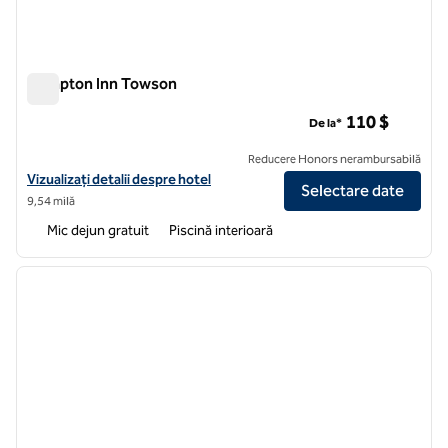
Hampton Inn Towson
Hampton Inn Towson
110 $
De la*
Reducere Honors nerambursabilă
Vizualizați detaliile hotelului Hampton Inn Towson
Vizualizați detalii despre hotel
Selectare date
9,54 milă
Mic dejun gratuit
Piscină interioară
1
/
12
imaginea anterioară
imagin
1 din 12