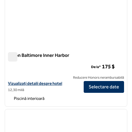
Hilton Baltimore Inner Harbor
Hilton Baltimore Inner Harbor
175 $
De la*
Reducere Honors nerambursabilă
Vizualizați detaliile hotelului Hilton Baltimore Inner Harbor
Vizualizați detalii despre hotel
Selectare date
12,30 milă
Piscină interioară
1
/
12
imaginea anterioară
imagin
1 din 12