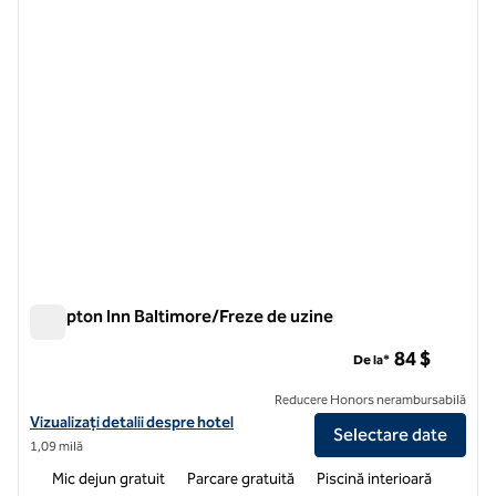
Hampton Inn Baltimore/Freze de uzine
Hampton Inn Baltimore/Freze de uzine
84 $
De la*
Reducere Honors nerambursabilă
Vizualizați detaliile hotelului Hampton Inn Baltimore/Owings Mills
Vizualizați detalii despre hotel
Selectare date
1,09 milă
Mic dejun gratuit
Parcare gratuită
Piscină interioară