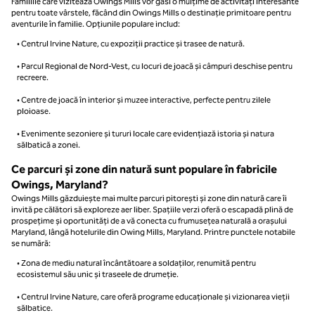
Familiile care vizitează Owings Mills vor găsi o mulțime de activități interesante
pentru toate vârstele, făcând din Owings Mills o destinație primitoare pentru
aventurile în familie. Opțiunile populare includ:
• Centrul Irvine Nature, cu expoziții practice și trasee de natură.
• Parcul Regional de Nord-Vest, cu locuri de joacă și câmpuri deschise pentru
recreere.
• Centre de joacă în interior și muzee interactive, perfecte pentru zilele
ploioase.
• Evenimente sezoniere și tururi locale care evidențiază istoria și natura
sălbatică a zonei.
Ce parcuri și zone din natură sunt populare în fabricile
Owings, Maryland?
Owings Mills găzduiește mai multe parcuri pitorești și zone din natură care îi
invită pe călători să exploreze aer liber. Spațiile verzi oferă o escapadă plină de
prospețime și oportunități de a vă conecta cu frumusețea naturală a orașului
Maryland, lângă hotelurile din Owing Mills, Maryland. Printre punctele notabile
se numără:
• Zona de mediu natural încântătoare a soldaților, renumită pentru
ecosistemul său unic și traseele de drumeție.
• Centrul Irvine Nature, care oferă programe educaționale și vizionarea vieții
sălbatice.