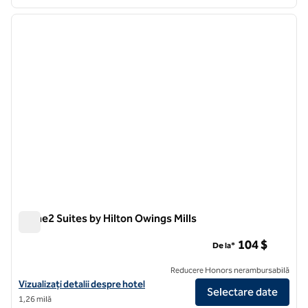
1
/
12
imaginea anterioară
imagin
1 din 12
Home2 Suites by Hilton Owings Mills
Home2 Suites by Hilton Owings Mills
104 $
De la*
Reducere Honors nerambursabilă
Vizualizați detaliile hotelului pentru Home2 Suites by Hilton Owings M
Vizualizați detalii despre hotel
Selectare date
1,26 milă