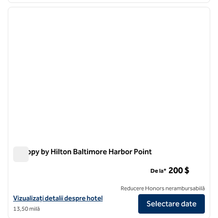
imaginea anterioară
imagin
1 din 12
Canopy by Hilton Baltimore Harbor Point
Canopy by Hilton Baltimore Harbor Point
200 $
De la*
Reducere Honors nerambursabilă
Vizualizați detaliile hotelului Canopy by Hilton Baltimore Harbor Point
Vizualizați detalii despre hotel
Selectare date
13,50 milă
1
/
13