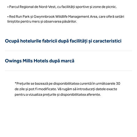
• Parcul Regional de Nord-Vest, cu facilități sportive și zone de picnic.
• Red Run Park și Gwynnbrook Wildlife Management Area, care oferă setări
liniștite pentru mers și observarea păsărilor.
Ocupă hotelurile fabricii după facilități și caracteristici
Owings Mills Hotels după marcă
*Prețurile se bazează pe disponibilitatea curentă în următoarele 30
de zile și pot fi modificate. Vă rugăm să introduceți datele exacte
pentru a vizualiza prețurile și disponibilitatea aferente.