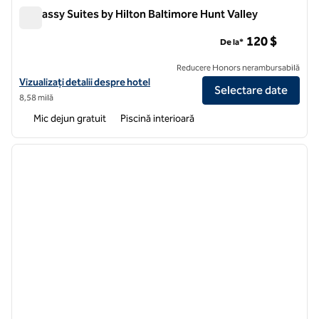
Embassy Suites by Hilton Baltimore Hunt Valley
Embassy Suites by Hilton Baltimore Hunt Valley
120 $
De la*
Reducere Honors nerambursabilă
Vizualizați detaliile hotelului pentru Embassy Suites by Hilton Baltim
Vizualizați detalii despre hotel
Selectare date
8,58 milă
Mic dejun gratuit
Piscină interioară
1
/
11
imaginea anterioară
imagin
1 din 11