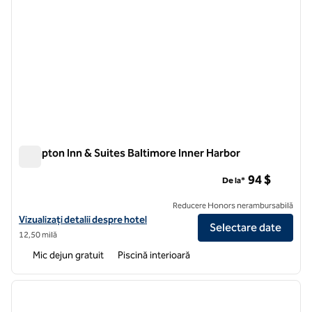
Hampton Inn & Suites Baltimore Inner Harbor
Hampton Inn & Suites Baltimore Inner Harbor
94 $
De la*
Reducere Honors nerambursabilă
Vizualizați detaliile hotelului Hampton Inn & Suites Baltimore Inner H
Vizualizați detalii despre hotel
Selectare date
12,50 milă
Mic dejun gratuit
Piscină interioară
1
/
12
imaginea anterioară
imagin
1 din 12