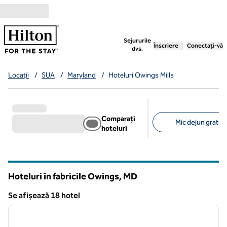
Salt la conținut
,
deschide o filă nouă
Sejururile
Înscriere
Conectați-vă
dvs.
Locații
/
SUA
/
Maryland
/
Hoteluri Owings Mills
Comparați
Mic dejun gratuit
hoteluri
Filtre sugerate
Hoteluri în fabricile Owings,
MD
Maryland
Se afișează 18 hotel
1
/
12
Se afișează 18 hotel
imaginea anterioară
imagin
1 din 12