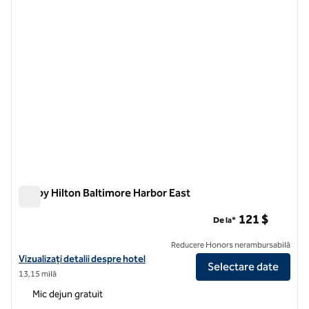
Tru by Hilton Baltimore Harbor East
Tru by Hilton Baltimore Harbor East
121 $
De la*
Reducere Honors nerambursabilă
Vizualizați detaliile hotelului pentru Tru by Hilton Baltimore Harbor E
Vizualizați detalii despre hotel
Selectare date
13,15 milă
Mic dejun gratuit
1
/
12