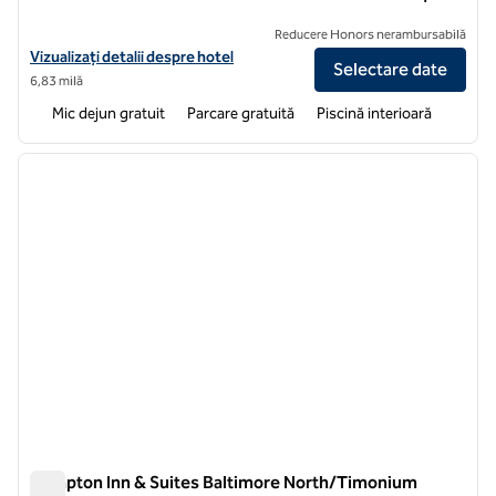
Reducere Honors nerambursabilă
Vizualizați detaliile hotelului Hampton Inn & Suites Baltimore/Wood
Vizualizați detalii despre hotel
Selectare date
6,83 milă
Mic dejun gratuit
Parcare gratuită
Piscină interioară
1
/
12
imaginea anterioară
imagin
1 din 12
Hampton Inn & Suites Baltimore North/Timonium