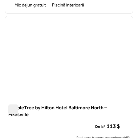
Mic dejun gratuit
Piscină interioară
1
/
11
imaginea anterioară
imagin
1 din 11
DoubleTree by Hilton Hotel Baltimore North –
Pikesville
DoubleTree by Hilton Hotel Baltimore North – Pikesville
113 $
De la*
Reducere Honors nerambursabilă