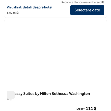
Reducere Honors nerambursabilă
Vizualizați detaliile hotelului Canopy by Hilton Washington DC Beth
Vizualizați detalii despre hotel
Selectare date
3,01 milă
1
/
12
imaginea anterioară
imagin
1 din 12
Embassy Suites by Hilton Bethesda Washington
DC
Embassy Suites by Hilton Bethesda Washington DC
111 $
De la*