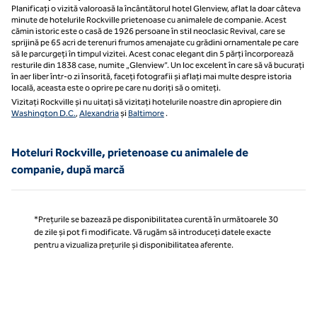
Planificați o vizită valoroasă la încântătorul hotel Glenview, aflat la doar câteva
minute de hotelurile Rockville prietenoase cu animalele de companie. Acest
cămin istoric este o casă de 1926 persoane în stil neoclasic Revival, care se
sprijină pe 65 acri de terenuri frumos amenajate cu grădini ornamentale pe care
să le parcurgeți în timpul vizitei. Acest conac elegant din 5 părți încorporează
resturile din 1838 case, numite „Glenview”. Un loc excelent în care să vă bucurați
în aer liber într-o zi însorită, faceți fotografii și aflați mai multe despre istoria
locală, aceasta este o oprire pe care nu doriți să o omiteți.
Vizitați Rockville și nu uitați să vizitați hotelurile noastre din apropiere din
Washington D.C.
,
Alexandria
și
Baltimore
.
Hoteluri Rockville, prietenoase cu animalele de
companie, după marcă
*Prețurile se bazează pe disponibilitatea curentă în următoarele 30
de zile și pot fi modificate. Vă rugăm să introduceți datele exacte
pentru a vizualiza prețurile și disponibilitatea aferente.