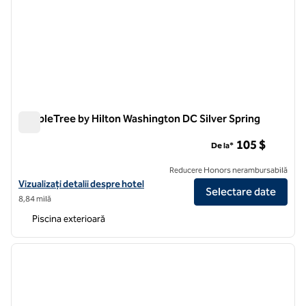
DoubleTree by Hilton Washington DC Silver Spring
DoubleTree by Hilton Washington DC Silver Spring
105 $
De la*
Reducere Honors nerambursabilă
Vizualizați detaliile hotelului DoubleTree by Hilton Washington DC Sil
Vizualizați detalii despre hotel
Selectare date
8,84 milă
Piscina exterioară
1
/
10
imaginea anterioară
imagin
1 din 10