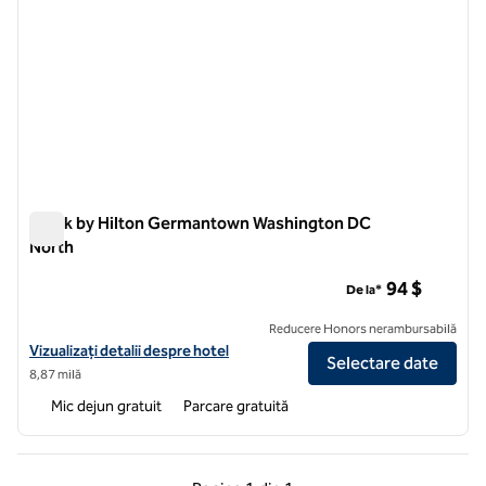
Spark by Hilton Germantown Washington DC
North
Spark by Hilton Germantown Washington DC North
94 $
De la*
Reducere Honors nerambursabilă
Vizualizați detaliile hotelului Spark by Hilton Germantown Washingt
Vizualizați detalii despre hotel
Selectare date
8,87 milă
Mic dejun gratuit
Parcare gratuită
Pagina anterioară, 1 din 1
Pagina următoare, 1 