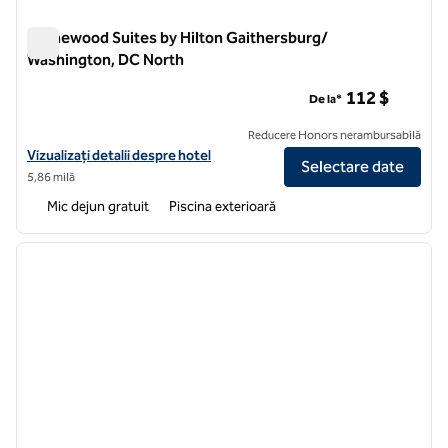
Homewood Suites by Hilton Gaithersburg/
Washington, DC North
Homewood Suites by Hilton Gaithersburg/ Washington, DC 
112 $
De la*
Reducere Honors nerambursabilă
Vizualizați detaliile hotelului pentru Homewood Suites by Hilton G
Vizualizați detalii despre hotel
Selectare date
5,86 milă
Mic dejun gratuit
Piscina exterioară
1
/
12
imaginea anterioară
imagin
1 din 12