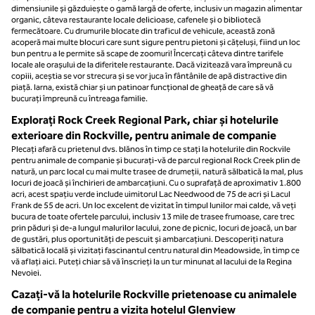
dimensiunile și găzduiește o gamă largă de oferte, inclusiv un magazin alimentar
organic, câteva restaurante locale delicioase, cafenele și o bibliotecă
fermecătoare. Cu drumurile blocate din traficul de vehicule, această zonă
acoperă mai multe blocuri care sunt sigure pentru pietoni și cățeluși, fiind un loc
bun pentru a le permite să scape de zoomuri! Încercați câteva dintre tarifele
locale ale orașului de la diferitele restaurante. Dacă vizitează vara împreună cu
copiii, aceștia se vor strecura și se vor juca în fântânile de apă distractive din
piață. Iarna, există chiar și un patinoar funcțional de gheață de care să vă
bucurați împreună cu întreaga familie.
Explorați Rock Creek Regional Park, chiar și hotelurile
exterioare din Rockville, pentru animale de companie
Plecați afară cu prietenul dvs. blănos în timp ce stați la hotelurile din Rockvile
pentru animale de companie și bucurați-vă de parcul regional Rock Creek plin de
natură, un parc local cu mai multe trasee de drumeții, natură sălbatică la mal, plus
locuri de joacă și închirieri de ambarcațiuni. Cu o suprafață de aproximativ 1.800
acri, acest spațiu verde include uimitorul Lac Needwood de 75 de acri și Lacul
Frank de 55 de acri. Un loc excelent de vizitat în timpul lunilor mai calde, vă veți
bucura de toate ofertele parcului, inclusiv 13 mile de trasee frumoase, care trec
prin păduri și de-a lungul malurilor lacului, zone de picnic, locuri de joacă, un bar
de gustări, plus oportunități de pescuit și ambarcațiuni. Descoperiți natura
sălbatică locală și vizitați fascinantul centru natural din Meadowside, în timp ce
vă aflați aici. Puteți chiar să vă înscrieți la un tur minunat al lacului de la Regina
Nevoiei.
Cazați-vă la hotelurile Rockville prietenoase cu animalele
de companie pentru a vizita hotelul Glenview