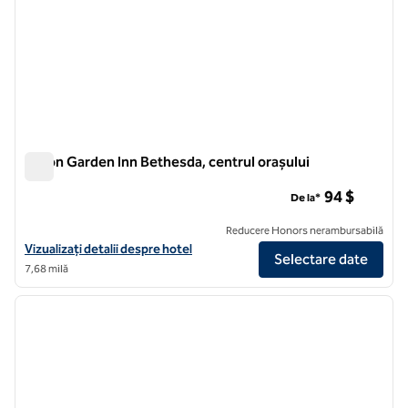
Hilton Garden Inn Bethesda, centrul orașului
Hilton Garden Inn Bethesda, centrul orașului
94 $
De la*
Reducere Honors nerambursabilă
Vizualizați detaliile hotelului Hilton Garden Inn Bethesda Downtown
Vizualizați detalii despre hotel
Selectare date
7,68 milă
1
/
12
imaginea anterioară
imagin
1 din 12