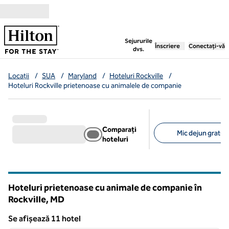
Salt la conținut
,
deschide o filă nouă
Sejururile
Înscriere
Conectați-vă
dvs.
Locații
/
SUA
/
Maryland
/
Hoteluri Rockville
/
Hoteluri Rockville prietenoase cu animalele de companie
Comparați
Mic dejun gratuit 
hoteluri
Filtre sugerate
Hoteluri prietenoase cu animale de companie în
Rockville,
MD
Maryland
Se afișează 11 hotel
1
/
12
Se afișează 11 hotel