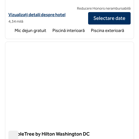
Reducere Honors nerambursabilă
Vizualizați detaliile hotelului pentru Embassy Suites by Hilton Bet
Vizualizați detalii despre hotel
Selectare date
4,34 milă
Mic dejun gratuit
Piscină interioară
Piscina exterioară
1
/
12
imaginea anterioară
imagin
1 din 12
DoubleTree by Hilton Washington DC