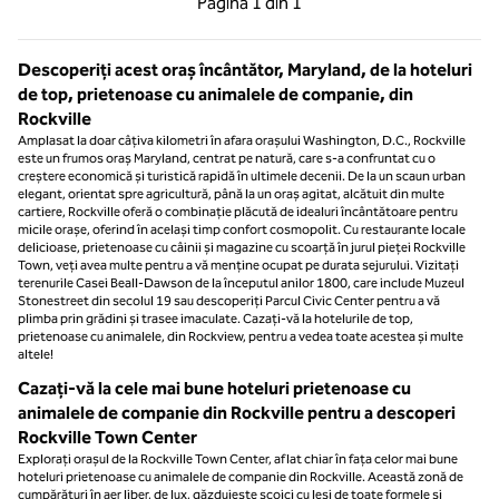
Pagina
1 din 1
Pagina 1 din 1
Descoperiți acest oraș încântător, Maryland, de la hoteluri
de top, prietenoase cu animalele de companie, din
Rockville
Amplasat la doar câțiva kilometri în afara orașului Washington, D.C., Rockville
este un frumos oraș Maryland, centrat pe natură, care s-a confruntat cu o
creștere economică și turistică rapidă în ultimele decenii. De la un scaun urban
elegant, orientat spre agricultură, până la un oraș agitat, alcătuit din multe
cartiere, Rockville oferă o combinație plăcută de idealuri încântătoare pentru
micile orașe, oferind în același timp confort cosmopolit. Cu restaurante locale
delicioase, prietenoase cu câinii și magazine cu scoarță în jurul pieței Rockville
Town, veți avea multe pentru a vă menține ocupat pe durata sejurului. Vizitați
terenurile Casei Beall-Dawson de la începutul anilor 1800, care include Muzeul
Stonestreet din secolul 19 sau descoperiți Parcul Civic Center pentru a vă
plimba prin grădini și trasee imaculate. Cazați-vă la hotelurile de top,
prietenoase cu animalele, din Rockview, pentru a vedea toate acestea și multe
altele!
Cazați-vă la cele mai bune hoteluri prietenoase cu
animalele de companie din Rockville pentru a descoperi
Rockville Town Center
Explorați orașul de la Rockville Town Center, aflat chiar în fața celor mai bune
hoteluri prietenoase cu animalele de companie din Rockville. Această zonă de
cumpărături în aer liber, de lux, găzduiește scoici cu leși de toate formele și