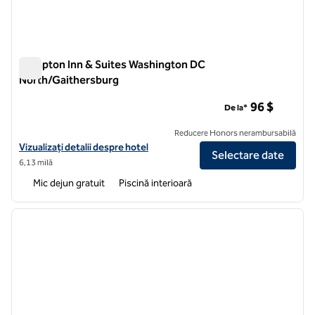
Hampton Inn & Suites Washington DC
North/Gaithersburg
Hampton Inn & Suites Washington DC North/Gaithersburg
96 $
De la*
Reducere Honors nerambursabilă
Vizualizați detaliile hotelului Hampton Inn & Suites Washington DC 
Vizualizați detalii despre hotel
Selectare date
6,13 milă
Mic dejun gratuit
Piscină interioară
1
/
12
imaginea anterioară
imagin
1 din 12