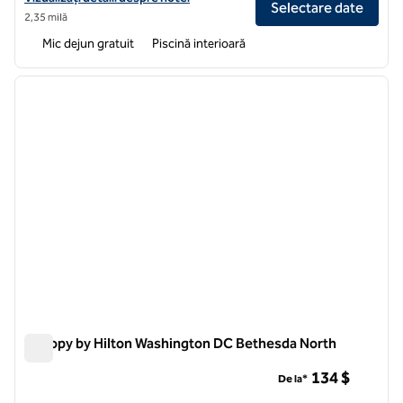
Selectare date
2,35 milă
Mic dejun gratuit
Piscină interioară
1
/
12
imaginea anterioară
imagin
1 din 12
Canopy by Hilton Washington DC Bethesda North
Canopy by Hilton Washington DC Bethesda North
134 $
De la*