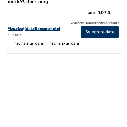
North/Gaithersburg
DoubleTree by Hilton Washington DC North/Gaithersburg
107 $
De la*
Reducere Honors nerambursabilă
Vizualizați detaliile hotelului DoubleTree by Hilton Washington DC 
Vizualizați detalii despre hotel
Selectare date
5,54 milă
Piscină interioară
Piscina exterioară
1
/
12
imaginea anterioară
imagin
1 din 12