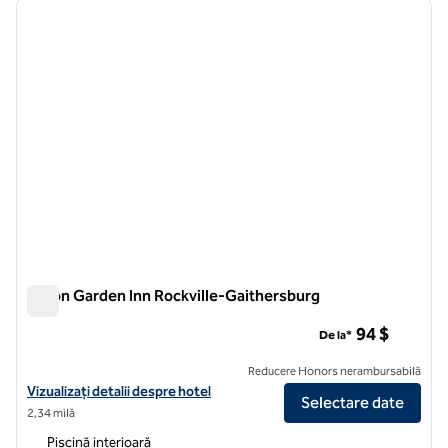
imaginea anterioară
imagin
1 din 12
Hilton Garden Inn Rockville-Gaithersburg
Hilton Garden Inn Rockville-Gaithersburg
94 $
De la*
Reducere Honors nerambursabilă
Vizualizați detaliile hotelului Hilton Garden Inn Rockville-Gaithersbur
Vizualizați detalii despre hotel
Selectare date
2,34 milă
Piscină interioară