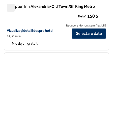
Hampton Inn Alexandria-Old Town/Sf. King Metro
Hampton Inn Alexandria-Old Town/Sf. King Metro
150 $
De la*
Reducere Honors semiflexibilă
Vizualizați detaliile hotelului pentru Hampton Inn Alexandria-Old To
Vizualizați detalii despre hotel
Selectare date
14,31 milă
Mic dejun gratuit
1
/
12
imaginea anterioară
imagin
1 din 12