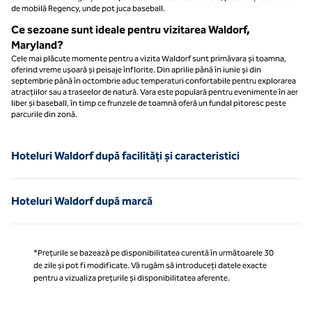
de mobilă Regency, unde pot juca baseball.
Ce sezoane sunt ideale pentru vizitarea Waldorf,
Maryland?
Cele mai plăcute momente pentru a vizita Waldorf sunt primăvara și toamna,
oferind vreme ușoară și peisaje înflorite. Din aprilie până în iunie și din
septembrie până în octombrie aduc temperaturi confortabile pentru explorarea
atracțiilor sau a traseelor de natură. Vara este populară pentru evenimente în aer
liber și baseball, în timp ce frunzele de toamnă oferă un fundal pitoresc peste
parcurile din zonă.
Hoteluri Waldorf după facilități și caracteristici
Hoteluri Waldorf după marcă
*Prețurile se bazează pe disponibilitatea curentă în următoarele 30
de zile și pot fi modificate. Vă rugăm să introduceți datele exacte
pentru a vizualiza prețurile și disponibilitatea aferente.