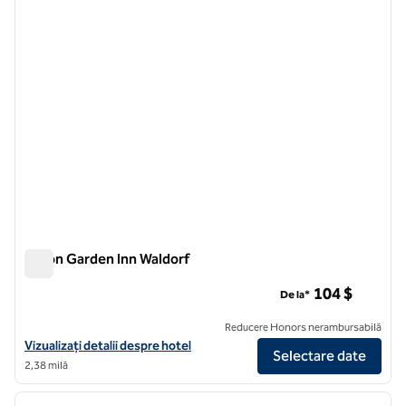
Hilton Garden Inn Waldorf
Hilton Garden Inn Waldorf
104 $
De la*
Reducere Honors nerambursabilă
Vizualizați detaliile hotelului Hilton Garden Inn Waldorf
Vizualizați detalii despre hotel
Selectare date
2,38 milă
1
/
12
imaginea anterioară
imagin
1 din 12