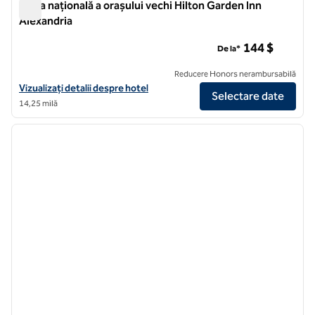
Sfera națională a orașului vechi Hilton Garden Inn
Alexandria
Sfera națională a orașului vechi Hilton Garden Inn Alexandria
144 $
De la*
Reducere Honors nerambursabilă
Vizualizați detaliile hotelului Hilton Garden Inn Alexandria Old Town 
Vizualizați detalii despre hotel
Selectare date
14,25 milă
1
/
12
imaginea anterioară
imagin
1 din 12