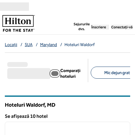
Salt la conținut
,
deschide o filă nouă
Sejururile
Înscriere
Conectați-vă
dvs.
Locații
/
SUA
/
Maryland
/
Hoteluri Waldorf
Comparați
Mic dejun gratuit 
hoteluri
Filtre sugerate
Hoteluri Waldorf,
MD
Maryland
Se afișează 10 hotel
1
/
12
Se afișează 10 hotel
imaginea anterioară
imagin
1 din 12