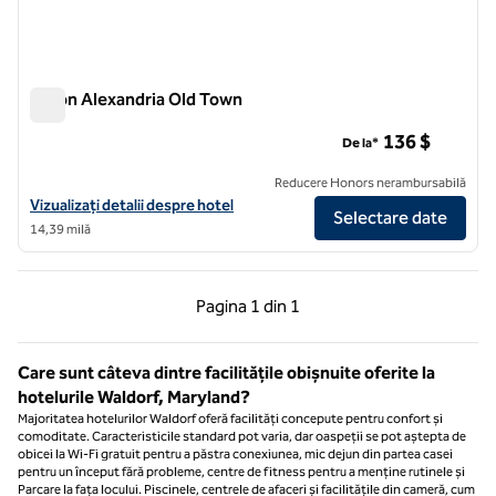
Hilton Alexandria Old Town
Hilton Alexandria Old Town
136 $
De la*
Reducere Honors nerambursabilă
Vizualizați detaliile hotelului Hilton Alexandria Old Town
Vizualizați detalii despre hotel
Selectare date
14,39 milă
Pagina anterioară, 1 din 1
Pagina următoare, 1 
Pagina
1 din 1
Pagina 1 din 1
Care sunt câteva dintre facilitățile obișnuite oferite la
hotelurile Waldorf, Maryland?
Majoritatea hotelurilor Waldorf oferă facilități concepute pentru confort și
comoditate. Caracteristicile standard pot varia, dar oaspeții se pot aștepta de
obicei la Wi-Fi gratuit pentru a păstra conexiunea, mic dejun din partea casei
pentru un început fără probleme, centre de fitness pentru a menține rutinele și
Parcare la fața locului. Piscinele, centrele de afaceri și facilitățile din cameră, cum