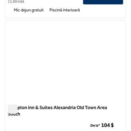
11,60 milă
Mic dejun gratuit
Piscină interioară
1
/
12
imaginea anterioară
imagin
1 din 12
Hampton Inn & Suites Alexandria Old Town Area
South
Hampton Inn & Suites Alexandria Old Town Area South
104 $
De la*