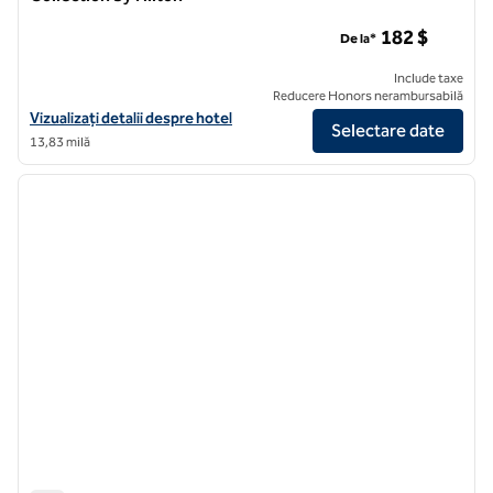
Hotel Heron Alexandria Old Town, Curio Collection by Hilton
182 $
De la*
Include taxe
Reducere Honors nerambursabilă
Vizualizați detaliile hotelului pentru Hotelul Heron Alexandria Old To
Vizualizați detalii despre hotel
Selectare date
13,83 milă
1
/
12
imaginea anterioară
imagin
1 din 12