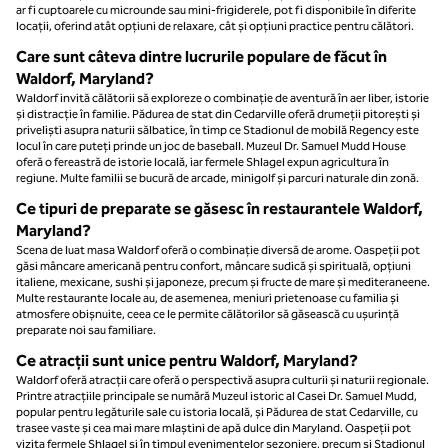
ar fi cuptoarele cu microunde sau mini-frigiderele, pot fi disponibile în diferite
locații, oferind atât opțiuni de relaxare, cât și opțiuni practice pentru călători.
Care sunt câteva dintre lucrurile populare de făcut în
Waldorf, Maryland?
Waldorf invită călătorii să exploreze o combinație de aventură în aer liber, istorie
și distracție în familie. Pădurea de stat din Cedarville oferă drumeții pitorești și
priveliști asupra naturii sălbatice, în timp ce Stadionul de mobilă Regency este
locul în care puteți prinde un joc de baseball. Muzeul Dr. Samuel Mudd House
oferă o fereastră de istorie locală, iar fermele Shlagel expun agricultura în
regiune. Multe familii se bucură de arcade, minigolf și parcuri naturale din zonă.
Ce tipuri de preparate se găsesc în restaurantele Waldorf,
Maryland?
Scena de luat masa Waldorf oferă o combinație diversă de arome. Oaspeții pot
găsi mâncare americană pentru confort, mâncare sudică și spirituală, opțiuni
italiene, mexicane, sushi și japoneze, precum și fructe de mare și mediteraneene.
Multe restaurante locale au, de asemenea, meniuri prietenoase cu familia și
atmosfere obișnuite, ceea ce le permite călătorilor să găsească cu ușurință
preparate noi sau familiare.
Ce atracții sunt unice pentru Waldorf, Maryland?
Waldorf oferă atracții care oferă o perspectivă asupra culturii și naturii regionale.
Printre atracțiile principale se numără Muzeul istoric al Casei Dr. Samuel Mudd,
popular pentru legăturile sale cu istoria locală, și Pădurea de stat Cedarville, cu
trasee vaste și cea mai mare mlaștini de apă dulce din Maryland. Oaspeții pot
vizita fermele Shlagel și în timpul evenimentelor sezoniere, precum și Stadionul