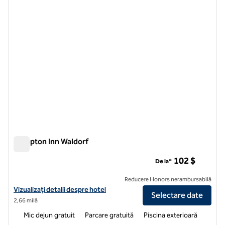
Hampton Inn Waldorf
Hampton Inn Waldorf
102 $
De la*
Reducere Honors nerambursabilă
Vizualizați detaliile hotelului pentru Hampton Inn Waldorf
Vizualizați detalii despre hotel
Selectare date
2,66 milă
Mic dejun gratuit
Parcare gratuită
Piscina exterioară