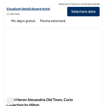
Reducere Honors nerambursabilă
Vizualizați detaliile hotelului pentru Hampton Inn & Suites Alexandr
Vizualizați detalii despre hotel
Selectare date
13,48 milă
Mic dejun gratuit
Piscina exterioară
1
/
11
imaginea anterioară
imagin
1 din 11
Hotel Heron Alexandria Old Town, Curio
Collection by Hilton