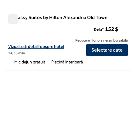
Embassy Suites by Hilton Alexandria Old Town
Embassy Suites by Hilton Alexandria Old Town
152 $
De la*
Reducere Honors nerambursabilă
Vizualizați detaliile hotelului pentru Embassy Suites by Hilton Alexa
Vizualizați detalii despre hotel
Selectare date
14,38 milă
Mic dejun gratuit
Piscină interioară
1
/
12
imaginea anterioară
imagin
1 din 12