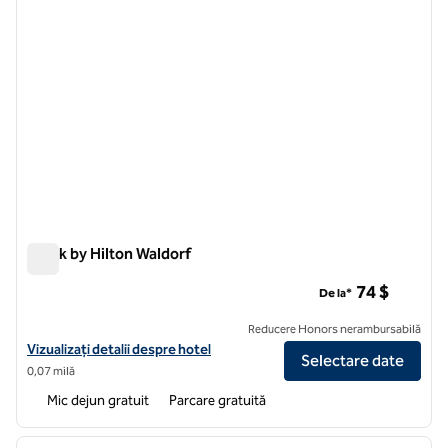
Spark by Hilton Waldorf
Spark by Hilton Waldorf
74 $
De la*
Reducere Honors nerambursabilă
Vizualizați detaliile hotelului pentru Spark by Hilton Waldorf
Vizualizați detalii despre hotel
Selectare date
0,07 milă
Mic dejun gratuit
Parcare gratuită
1
/
12
imaginea anterioară
imagin
1 din 12