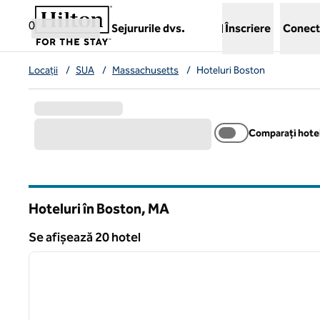
Salt la conținut
,
deschide o filă nouă
0
Sejururile dvs.
Înscriere
Conect
Locații
/
SUA
/
Massachusetts
/
Hoteluri Boston
Comparați hotel
Hoteluri în Boston,
MA
Massachusetts
Se afișează 20 hotel
1
Se afișează 20 hotel
imaginea anterioară
1 din 12