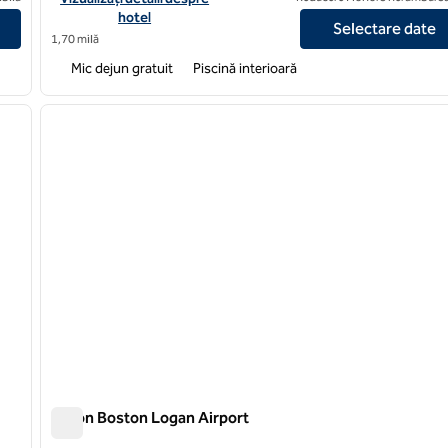
hotel
Selectare date
1,70 milă
Mic dejun gratuit
Piscină interioară
/
12
1
imaginea următoare
imaginea anterioară
1 din 12
Hilton Boston Logan Airport
Hilton Boston Logan Airport