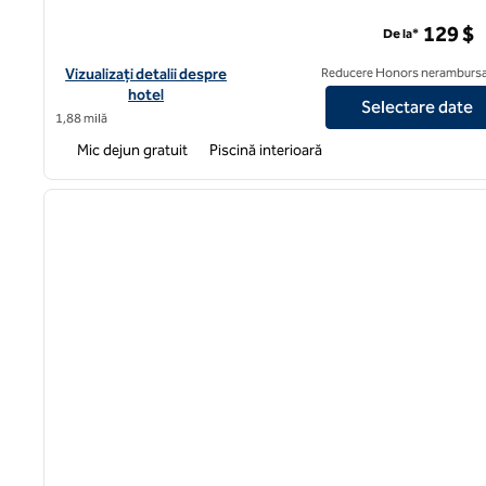
Hotelul Hampton Inn & Suites, centrul din Boston Crosst
129 $
De la*
Vizualizați detaliile hotelului Hampton Inn & Suites Boston Cr
Vizualizați detalii despre
Reducere Honors nerambursa
hotel
Selectare date
1,88 milă
Mic dejun gratuit
Piscină interioară
1
imaginea anterioară
1 din 12