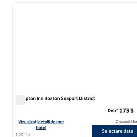
imaginea anterioară
1 din 12
Hampton Inn Boston Seaport District
Hampton Inn Boston Seaport District
173 $
De la*
Vizualizați detaliile hotelului pentru districtul Hampton Inn Bo
Vizualizați detalii despre
Discount Ho
hotel
Selectare date
1,52 milă