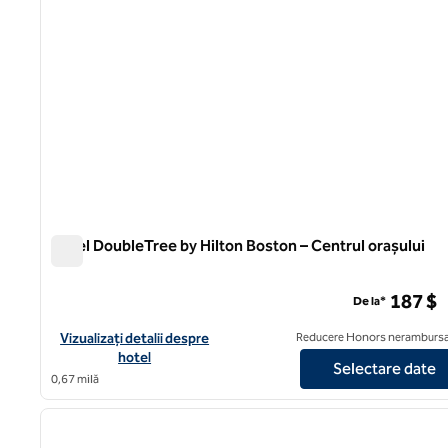
Hotel DoubleTree by Hilton Boston – Centrul orașului
Hotel DoubleTree by Hilton Boston – Centrul orașului
187 $
De la*
Vizualizați detaliile hotelului DoubleTree by Hilton Hotel Bost
Vizualizați detalii despre
Reducere Honors nerambursa
hotel
Selectare date
0,67 milă
1
imaginea anterioară
1 din 12