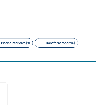
Piscină interioară (9)
Transfer aeroport (6)
/
12
imaginea următoare