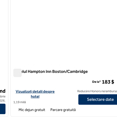
Hotelul Hampton Inn Boston/Cambridge
Hotelul Hampton Inn Boston/Cambridge
183 $
De la*
ând
Vizualizați detaliile hotelului Hampton Inn Boston/Cambridge
Vizualizați detalii despre
Reducere Honors nerambursa
hotel
brie
Selectare date
ilton
026.
1,19 milă
Mic dejun gratuit
Parcare gratuită
/
12
1