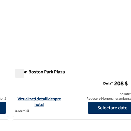
Hilton Boston Park Plaza
Hilton Boston Park Plaza
208 $
De la*
Include 
on - Downtown
Vizualizați detaliile hotelului Hilton Boston Park Plaza
bilă
Vizualizați detalii despre
Reducere Honors nerambursa
hotel
Selectare date
0,68 milă
/
12
1
imaginea următoare
imaginea anterioară
1 din 12