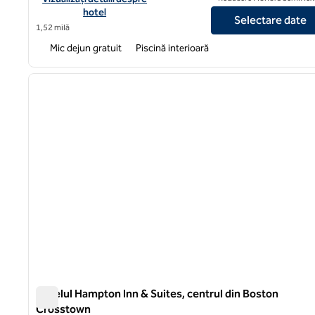
hotel
Selectare date
1,52 milă
Mic dejun gratuit
Piscină interioară
1
imaginea anterioară
1 din 12
Hotelul Hampton Inn & Suites, centrul din Boston
Crosstown