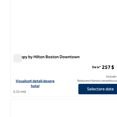
Canopy by Hilton Boston Downtown
Canopy by Hilton Boston Downtown
257 $
De la*
Include 
Vizualizați detaliile hotelului Canopy by Hilton Boston Downto
Vizualizați detalii despre
Reducere Honors nerambursa
hotel
Selectare date
0,32 milă
1
imaginea anterioară
1 din 12