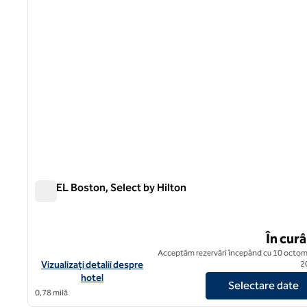
YOTEL Boston, Select by Hilton
YOTEL Boston, Select by Hilton
În cur
Acceptăm rezervări începând cu 10 octom
Vizualizați detaliile hotelului pentru YOTEL Boston, Select by H
Vizualizați detalii despre
2
hotel
Selectare date
0,78 milă
1