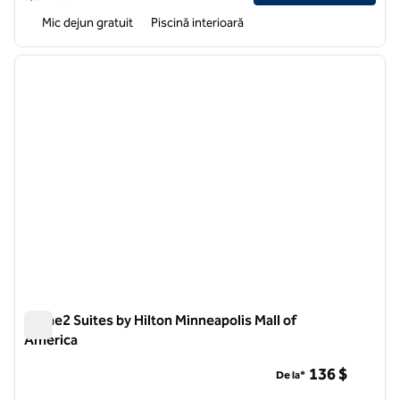
Mic dejun gratuit
Piscină interioară
1
/
12
imaginea anterioară
imagin
1 din 12
Home2 Suites by Hilton Minneapolis Mall of
America
Home2 Suites by Hilton Minneapolis Mall of America
136 $
De la*