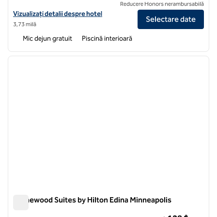
Reducere Honors nerambursabilă
Vizualizați detaliile hotelului pentru Home2 Suites by Hilton Minneapo
Vizualizați detalii despre hotel
Selectare date
3,73 milă
Mic dejun gratuit
Piscină interioară
1
/
11
imaginea anterioară
imagin
1 din 11
Homewood Suites by Hilton Edina Minneapolis
Homewood Suites by Hilton Edina Minneapolis