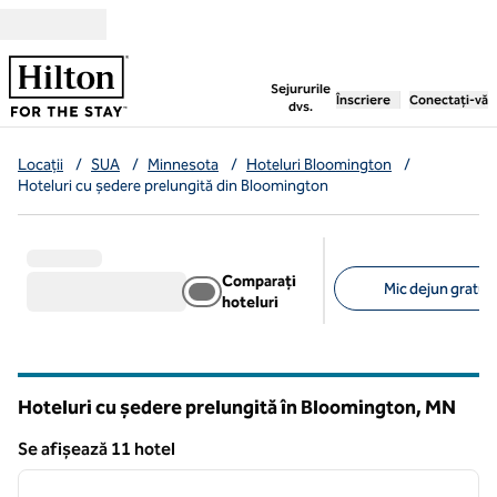
Salt la conținut
,
deschide o filă nouă
Sejururile
Înscriere
Conectați-vă
dvs.
Locații
/
SUA
/
Minnesota
/
Hoteluri Bloomington
/
Hoteluri cu ședere prelungită din Bloomington
Comparați
Mic dejun gratuit
hoteluri
Filtre sugerate
Hoteluri cu ședere prelungită în Bloomington,
MN
Minnesota
Se afișează 11 hotel
1
/
12
Se afișează 11 hotel
imaginea anterioară
imagin
1 din 12