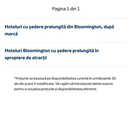
Pagina anterioară, 1 din 1
Pagina următoare, 1 
Pagina
1 din 1
Pagina 1 din 1
Hoteluri cu ședere prelungită din Bloomington, după
marcă
Hoteluri Bloomington cu ședere prelungită în
apropiere de atracții
*Prețurile se bazează pe disponibilitatea curentă în următoarele 30
de zile și pot fi modificate. Vă rugăm să introduceți datele exacte
pentru a vizualiza prețurile și disponibilitatea aferente.