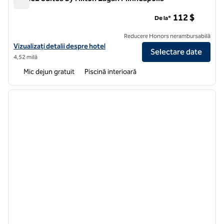
Home2 Suites by Hilton Eagan Minneapolis
112 $
De la*
Reducere Honors nerambursabilă
Vizualizați detaliile hotelului pentru Home2 Suites by Hilton Eagan M
Vizualizați detalii despre hotel
Selectare date
4,52 milă
Mic dejun gratuit
Piscină interioară
1
/
12
imaginea anterioară
imagin
1 din 12