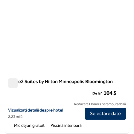
Home2 Suites by Hilton Minneapolis Bloomington
Home2 Suites by Hilton Minneapolis Bloomington
104 $
De la*
Reducere Honors nerambursabilă
Vizualizați detaliile hotelului pentru Home2 Suites by Hilton Minnea
Vizualizați detalii despre hotel
Selectare date
2,23 milă
Mic dejun gratuit
Piscină interioară
1
/
12