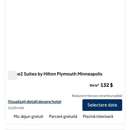
Home2 Suites by Hilton Plymouth Minneapolis
Home2 Suites by Hilton Plymouth Minneapolis
132 $
De la*
Reducere Honors nerambursabilă
Vizualizați detaliile hotelului Home2 Suites by Hilton Plymouth Minne
Vizualizați detalii despre hotel
Selectare date
15,09 milă
Mic dejun gratuit
Parcare gratuită
Piscină interioară