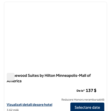
imaginea anterioară
imagin
1 din 12
Homewood Suites by Hilton Minneapolis-Mall of
America
Homewood Suites by Hilton Minneapolis-Mall of America
137 $
De la*
Reducere Honors nerambursabilă
Vizualizați detaliile hotelului pentru Homewood Suites by Hilton Min
Vizualizați detalii despre hotel
Selectare date
3,62 milă