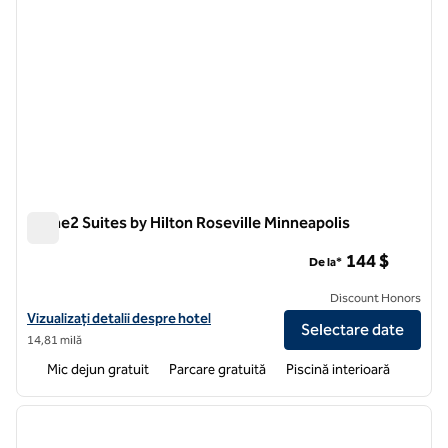
Home2 Suites by Hilton Roseville Minneapolis
Home2 Suites by Hilton Roseville Minneapolis
144 $
De la*
Discount Honors
Vizualizați detaliile hotelului pentru Home2 Suites by Hilton Rosevill
Vizualizați detalii despre hotel
Selectare date
14,81 milă
Mic dejun gratuit
Parcare gratuită
Piscină interioară
1
/
12
imaginea anterioară
imagin
1 din 12