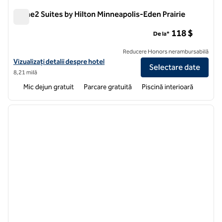
Home2 Suites by Hilton Minneapolis-Eden Prairie
Home2 Suites by Hilton Minneapolis-Eden Prairie
118 $
De la*
Reducere Honors nerambursabilă
Vizualizați detaliile hotelului pentru Home2 Suites by Hilton Minneapo
Vizualizați detalii despre hotel
Selectare date
8,21 milă
Mic dejun gratuit
Parcare gratuită
Piscină interioară
1
/
12
imaginea anterioară
imagin
1 din 12