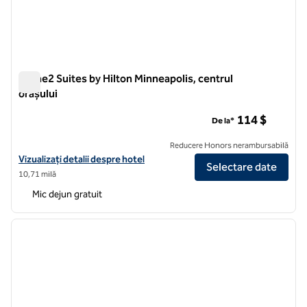
Home2 Suites by Hilton Minneapolis, centrul
orașului
Home2 Suites by Hilton Minneapolis, centrul orașului
114 $
De la*
Reducere Honors nerambursabilă
Vizualizați detaliile hotelului pentru Home2 Suites by Hilton Minne
Vizualizați detalii despre hotel
Selectare date
10,71 milă
Mic dejun gratuit
1
/
12
imaginea anterioară
imagin
1 din 12