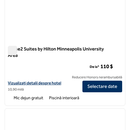
Home2 Suites by Hilton Minneapolis University
Area
Home2 Suites by Hilton Minneapolis University Area
110 $
De la*
Reducere Honors nerambursabilă
Vizualizați detaliile hotelului pentru Home2 Suites by Hilton Minneapo
Vizualizați detalii despre hotel
Selectare date
10,90 milă
Mic dejun gratuit
Piscină interioară
1
/
12
imaginea anterioară
imagin
1 din 12