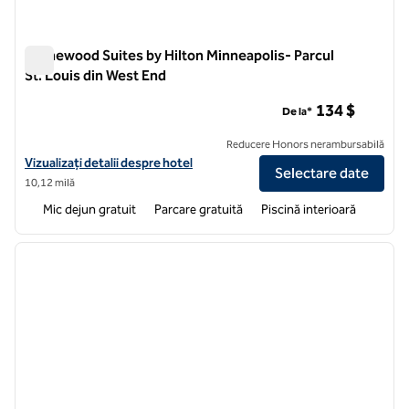
Homewood Suites by Hilton Minneapolis- Parcul
St. Louis din West End
Homewood Suites by Hilton Minneapolis- Parcul St. Louis di
134 $
De la*
Reducere Honors nerambursabilă
Vizualizați detaliile hotelului pentru Homewood Suites by Hilton Minn
Vizualizați detalii despre hotel
Selectare date
10,12 milă
Mic dejun gratuit
Parcare gratuită
Piscină interioară
1
/
12
imaginea anterioară
imagin
1 din 12