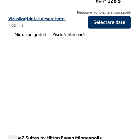
128 $
De la*
Reducere Honors nerambursabilă
Vizualizați detaliile hotelului pentru Homewood Suites by Hilton Edi
Vizualizați detalii despre hotel
Selectare date
4,02 milă
Mic dejun gratuit
Piscină interioară
1
/
12
imaginea anterioară
imagin
1 din 12
Home2 Suites by Hilton Eagan Minneapolis